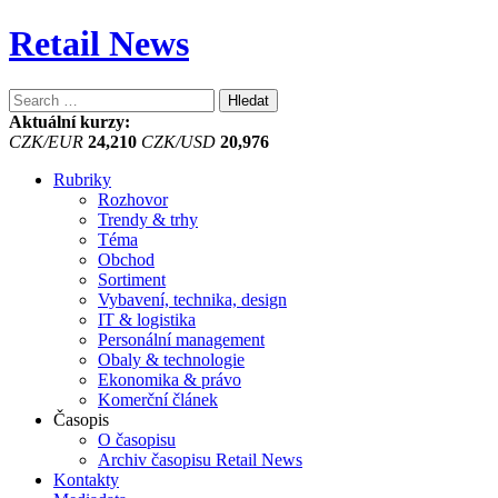
Retail News
Vyhledávání
Aktuální kurzy:
CZK/EUR
24,210
CZK/USD
20,976
Rubriky
Rozhovor
Trendy & trhy
Téma
Obchod
Sortiment
Vybavení, technika, design
IT & logistika
Personální management
Obaly & technologie
Ekonomika & právo
Komerční článek
Časopis
O časopisu
Archiv časopisu Retail News
Kontakty