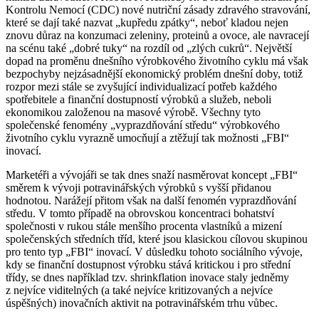
Kontrolu Nemocí (CDC) nové nutriční zásady zdravého stravování,
které se dají také nazvat „kupředu zpátky“, neboť kladou nejen
znovu důraz na konzumaci zeleniny, proteinů a ovoce, ale navracejí
na scénu také „dobré tuky“ na rozdíl od „zlých cukrů“. Největší
dopad na proměnu dnešního výrobkového životního cyklu má však
bezpochyby nejzásadnější ekonomický problém dnešní doby, totiž
rozpor mezi stále se zvyšující individualizací potřeb každého
spotřebitele a finanční dostupností výrobků a služeb, neboli
ekonomikou založenou na masové výrobě. Všechny tyto
společenské fenomény „vyprazdňování středu“ výrobkového
životního cyklu vyrazně umocňují a ztěžují tak možnosti „FBI“
inovací.
Marketéři a vývojáři se tak dnes snaží nasměrovat koncept „FBI“
směrem k vývoji potravinářských výrobků s vyšší přidanou
hodnotou. Narážejí přitom však na další fenomén vyprazdňování
středu. V tomto případě na obrovskou koncentraci bohatství
společnosti v rukou stále menšího procenta vlastníků a mizení
společenských středních tříd, které jsou klasickou cílovou skupinou
pro tento typ „FBI“ inovací. V důsledku tohoto sociálního vývoje,
kdy se finanční dostupnost výrobku stává kritickou i pro střední
třídy, se dnes například tzv. shrinkflation inovace staly jedněmy
z nejvíce viditelných (a také nejvíce kritizovaných a nejvíce
úspěšných) inovačních aktivit na potravinářském trhu vůbec.