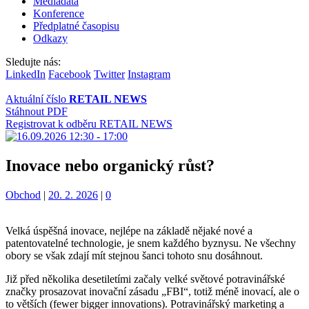
Mediadata
Konference
Předplatné časopisu
Odkazy
Sledujte nás:
LinkedIn
Facebook
Twitter
Instagram
Aktuální číslo
RETAIL NEWS
Stáhnout PDF
Registrovat k odběru RETAIL NEWS
Inovace nebo organický růst?
Kategorie:
Obchod
|
20. 2. 2026
|
0
Velká úspěšná inovace, nejlépe na základě nějaké nové a
patentovatelné technologie, je snem každého byznysu. Ne všechny
obory se však zdají mít stejnou šanci tohoto snu dosáhnout.
Již před několika desetiletími začaly velké světové potravinářské
značky prosazovat inovační zásadu „FBI“, totiž méně inovací, ale o
to větších (fewer bigger innovations). Potravinářský marketing a