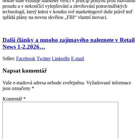
někde stále existuje marketér věřící v princip pohybu proti hlavnímu
proudu a v nekončící vylepšování a zlevňování potravinářských
technologií, který kdesi v koutku své marketingové duše právě teď
spřádá plány na novou skvělou „FBI“ vlastní inovaci.
Další články a mnoho zajímavého naleznete v Retail
News 1-2.2026…
Sdílet:
Facebook
Twitter
LinkedIn
E-mail
Napsat komentář
Vaše e-mailová adresa nebude zveřejněna.
Vyžadované informace
jsou označeny
*
Komentář
*