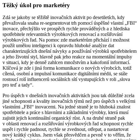
Těžký úkol pro marketéry
Zdá se jakoby se těžiště inovačních aktivit po desetiletích, kdy
převažovala snaha re-segmentovat trh pomocí úspěšné vlastní „FBI“
inovace, přechýlilo ve prospěch rychle prováděných a z hlediska
spotřebitele relevantních výrobkových renovací a rozšiřování
výrobkových řad. Na pomoc zde marketérům přichází i možnost
použít umělou inteligenci k opravdu hluboké analýze dat
charakterizujících dnešní návyky a používání výrobků spotřebitelem
a jeho životní styl, hlavně pak jeho reakce na momentální impulsy
v situaci, kdy je denně zahlcen množstvím a kakofonií informací.
Klíčová je zde i jiná forma komunikace o nových výrobcích, totiž
cílená, osobní a impulsní komunikace digitálními médii, se stále
rostoucí rolí influencerů sociálních sítí vystupujících v roli „slova
pro teď a tady“.
Pro úspěch v dnešních inovačních aktivitách jsou tak důležité zcela
jiné schopnosti a kvality inovačních týmů než pro úspěch s velkými
vlastními „FBI“ inovacemi. Na jedné straně je to hluboká znalost
spotřebitele a práce s hlavními a základními výrobky, která musí
zajistit jejich kontinuální organický růst. A na druhé straně pak
v oblasti renovací a rozšiřování výrobkových řad schopnost rychle
uspět i rychle padnout, rychle se zvednout, otřepat, a nastartovat
nový krátký cyklus. Jsem však přesvědčen a pevně v to věřím, že