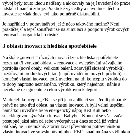
vývoj byly touto ideou nadšeny a alokovaly na její uvedení do praxe
lidské i finanční zdroje. Praktické výsledky a návratnost těchto
investic se však dnes jeví jako poměrně diskutabilní.
Je například v potravinářství ještě něco takového možné? Není
praktičtější a lepší soustředit se na stimulaci a podporu výrobkových
renovací a organického růstu?
3 oblastí inovací z hlediska spotřebitele
Na škále „novosti“ různých inovací lze z hlediska spotřebitele
rozeznat tři výrazné oblasti – renovace a vylepšování stávajícího
portfolia (nové obaly, velikosti balení, zdravější složení výrobků),
rozšiřování produktových řad (např. uváděním nových příchutí) a
konečně vlastní inovace, totiž uvedení na trh konceptu výrobku do
té doby naprosto neznámého, výrobku, který najednou, náhle a
nečekaně resegmentuje celou výrobkovou kategorii.
Marketéři konceptu „FBI“ se při jeho aplikaci soustředili primárně
právě na tuto třetí oblast, na vlastní inovace. A byli velmi úspěšní,
namátkou uveďme třeba energetický nápoj Red Bull nebo
snackingovou sýrařskou inovaci Babybel. Koncept se však začal
postupně jaksi sám od sebe vyčerpávat a dnes se zdá již velmi
obtížné, ne-li nemožné, zformulovat převratnou potravinářskou
vlastní inovaci ve smyslu původního „FBI“, snad možná s výjimkou