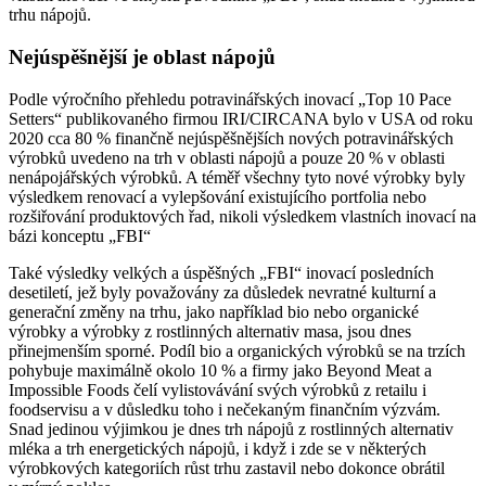
trhu nápojů.
Nejúspěšnější je oblast nápojů
Podle výročního přehledu potravinářských inovací „Top 10 Pace
Setters“ publikovaného firmou IRI/CIRCANA bylo v USA od roku
2020 cca 80 % finančně nejúspěšnějších nových potravinářských
výrobků uvedeno na trh v oblasti nápojů a pouze 20 % v oblasti
nenápojářských výrobků. A téměř všechny tyto nové výrobky byly
výsledkem renovací a vylepšování existujícího portfolia nebo
rozšiřování produktových řad, nikoli výsledkem vlastních inovací na
bázi konceptu „FBI“
Také výsledky velkých a úspěšných „FBI“ inovací posledních
desetiletí, jež byly považovány za důsledek nevratné kulturní a
generační změny na trhu, jako například bio nebo organické
výrobky a výrobky z rostlinných alternativ masa, jsou dnes
přinejmenším sporné. Podíl bio a organických výrobků se na trzích
pohybuje maximálně okolo 10 % a firmy jako Beyond Meat a
Impossible Foods čelí vylistovávání svých výrobků z retailu i
foodservisu a v důsledku toho i nečekaným finančním výzvám.
Snad jedinou výjimkou je dnes trh nápojů z rostlinných alternativ
mléka a trh energetických nápojů, i když i zde se v některých
výrobkových kategoriích růst trhu zastavil nebo dokonce obrátil