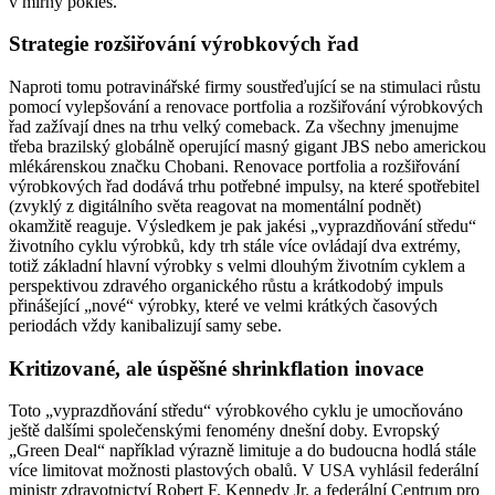
v mírný pokles.
Strategie rozšiřování výrobkových řad
Naproti tomu potravinářské firmy soustřeďující se na stimulaci růstu
pomocí vylepšování a renovace portfolia a rozšiřování výrobkových
řad zažívají dnes na trhu velký comeback. Za všechny jmenujme
třeba brazilský globálně operující masný gigant JBS nebo americkou
mlékárenskou značku Chobani. Renovace portfolia a rozšiřování
výrobkových řad dodává trhu potřebné impulsy, na které spotřebitel
(zvyklý z digitálního světa reagovat na momentální podnět)
okamžitě reaguje. Výsledkem je pak jakési „vyprazdňování středu“
životního cyklu výrobků, kdy trh stále více ovládají dva extrémy,
totiž základní hlavní výrobky s velmi dlouhým životním cyklem a
perspektivou zdravého organického růstu a krátkodobý impuls
přinášející „nové“ výrobky, které ve velmi krátkých časových
periodách vždy kanibalizují samy sebe.
Kritizované, ale úspěšné shrinkflation inovace
Toto „vyprazdňování středu“ výrobkového cyklu je umocňováno
ještě dalšími společenskými fenomény dnešní doby. Evropský
„Green Deal“ například výrazně limituje a do budoucna hodlá stále
více limitovat možnosti plastových obalů. V USA vyhlásil federální
ministr zdravotnictví Robert F. Kennedy Jr. a federální Centrum pro