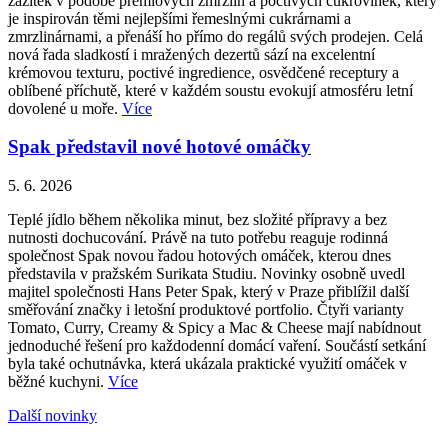
zážitek v podobě prémiových zmrzlin a poctivých cukrovinek, který
je inspirován těmi nejlepšími řemeslnými cukrárnami a
zmrzlinárnami, a přenáší ho přímo do regálů svých prodejen. Celá
nová řada sladkostí i mražených dezertů sází na excelentní
krémovou texturu, poctivé ingredience, osvědčené receptury a
oblíbené příchutě, které v každém soustu evokují atmosféru letní
dovolené u moře.
Více
Spak představil nové hotové omáčky
5. 6. 2026
Teplé jídlo během několika minut, bez složité přípravy a bez
nutnosti dochucování. Právě na tuto potřebu reaguje rodinná
společnost Spak novou řadou hotových omáček, kterou dnes
představila v pražském Surikata Studiu. Novinky osobně uvedl
majitel společnosti Hans Peter Spak, který v Praze přiblížil další
směřování značky i letošní produktové portfolio. Čtyři varianty
Tomato, Curry, Creamy & Spicy a Mac & Cheese mají nabídnout
jednoduché řešení pro každodenní domácí vaření. Součástí setkání
byla také ochutnávka, která ukázala praktické využití omáček v
běžné kuchyni.
Více
Další novinky