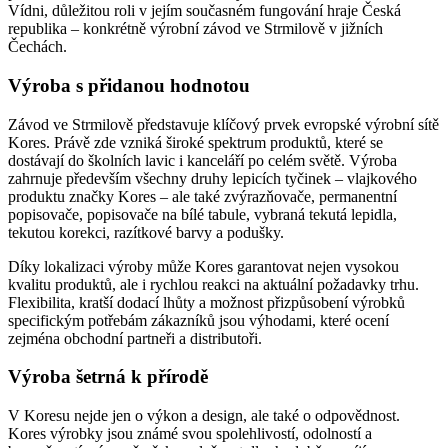
Vídni, důležitou roli v jejím současném fungování hraje Česká
republika – konkrétně výrobní závod ve Strmilově v jižních
Čechách.
Výroba s přidanou hodnotou
Závod ve Strmilově představuje klíčový prvek evropské výrobní sítě
Kores. Právě zde vzniká široké spektrum produktů, které se
dostávají do školních lavic i kanceláří po celém světě. Výroba
zahrnuje především všechny druhy lepicích tyčinek – vlajkového
produktu značky Kores – ale také zvýrazňovače, permanentní
popisovače, popisovače na bílé tabule, vybraná tekutá lepidla,
tekutou korekci, razítkové barvy a podušky.
Díky lokalizaci výroby může Kores garantovat nejen vysokou
kvalitu produktů, ale i rychlou reakci na aktuální požadavky trhu.
Flexibilita, kratší dodací lhůty a možnost přizpůsobení výrobků
specifickým potřebám zákazníků jsou výhodami, které ocení
zejména obchodní partneři a distributoři.
Výroba šetrná k přírodě
V Koresu nejde jen o výkon a design, ale také o odpovědnost.
Kores výrobky jsou známé svou spolehlivostí, odolností a