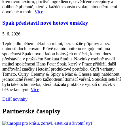
krémovou texturu, poctivé ingredience, osvědčené receptury a
oblíbené příchutě, které v každém soustu evokují atmosféru letní
dovolené u moře.
Více
Spak představil nové hotové omáčky
5. 6. 2026
Teplé jídlo během několika minut, bez složité přípravy a bez
nutnosti dochucování. Právě na tuto potřebu reaguje rodinná
společnost Spak novou řadou hotových omáček, kterou dnes
představila v pražském Surikata Studiu. Novinky osobně uvedl
majitel společnosti Hans Peter Spak, který v Praze přiblížil další
směřování značky i letošní produktové portfolio. Čtyři varianty
Tomato, Curry, Creamy & Spicy a Mac & Cheese mají nabídnout
jednoduché řešení pro každodenní domácí vaření. Součástí setkání
byla také ochutnávka, která ukázala praktické využití omáček v
běžné kuchyni.
Více
Další novinky
Partnerské časopisy