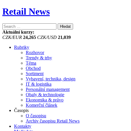
Retail News
Vyhledávání
Aktuální kurzy:
CZK/EUR
24,265
CZK/USD
21,039
Rubriky
Rozhovor
Trendy & trhy
Téma
Obchod
Sortiment
Vybavení, technika, design
IT & logistika
Personální management
Obaly & technologie
Ekonomika & právo
Komerční článek
Časopis
O časopisu
Archiv časopisu Retail News
Kontakty