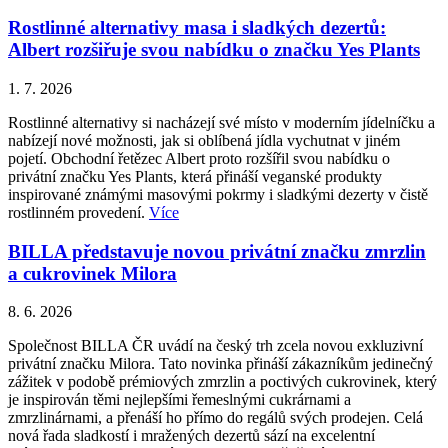
Rostlinné alternativy masa i sladkých dezertů:
Albert rozšiřuje svou nabídku o značku Yes Plants
1. 7. 2026
Rostlinné alternativy si nacházejí své místo v moderním jídelníčku a
nabízejí nové možnosti, jak si oblíbená jídla vychutnat v jiném
pojetí. Obchodní řetězec Albert proto rozšířil svou nabídku o
privátní značku Yes Plants, která přináší veganské produkty
inspirované známými masovými pokrmy i sladkými dezerty v čistě
rostlinném provedení.
Více
BILLA představuje novou privátní značku zmrzlin
a cukrovinek Milora
8. 6. 2026
Společnost BILLA ČR uvádí na český trh zcela novou exkluzivní
privátní značku Milora. Tato novinka přináší zákazníkům jedinečný
zážitek v podobě prémiových zmrzlin a poctivých cukrovinek, který
je inspirován těmi nejlepšími řemeslnými cukrárnami a
zmrzlinárnami, a přenáší ho přímo do regálů svých prodejen. Celá
nová řada sladkostí i mražených dezertů sází na excelentní