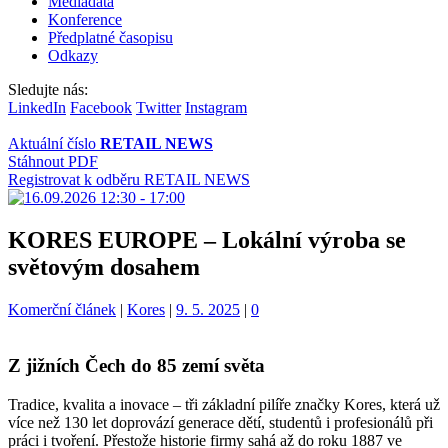
Mediadata
Konference
Předplatné časopisu
Odkazy
Sledujte nás:
LinkedIn
Facebook
Twitter
Instagram
Aktuální číslo
RETAIL NEWS
Stáhnout PDF
Registrovat k odběru RETAIL NEWS
KORES EUROPE – Lokální výroba se
světovým dosahem
Kategorie:
Štítky:
Komerční článek
|
Kores
|
9. 5. 2025
|
0
Z jižních Čech do 85 zemí světa
Tradice, kvalita a inovace – tři základní pilíře značky Kores, která už
více než 130 let doprovází generace dětí, studentů i profesionálů při
práci i tvoření. Přestože historie firmy sahá až do roku 1887 ve