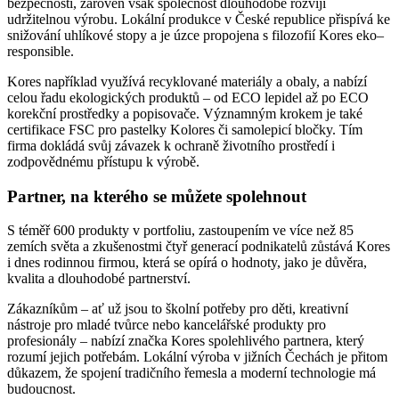
bezpečností, zároveň však společnost dlouhodobě rozvíjí
udržitelnou výrobu. Lokální produkce v České republice přispívá ke
snižování uhlíkové stopy a je úzce propojena s filozofií Kores eko–
responsible.
Kores například využívá recyklované materiály a obaly, a nabízí
celou řadu ekologických produktů – od ECO lepidel až po ECO
korekční prostředky a popisovače. Významným krokem je také
certifikace FSC pro pastelky Kolores či samolepicí bločky. Tím
firma dokládá svůj závazek k ochraně životního prostředí i
zodpovědnému přístupu k výrobě.
Partner, na kterého se můžete spolehnout
S téměř 600 produkty v portfoliu, zastoupením ve více než 85
zemích světa a zkušenostmi čtyř generací podnikatelů zůstává Kores
i dnes rodinnou firmou, která se opírá o hodnoty, jako je důvěra,
kvalita a dlouhodobé partnerství.
Zákazníkům – ať už jsou to školní potřeby pro děti, kreativní
nástroje pro mladé tvůrce nebo kancelářské produkty pro
profesionály – nabízí značka Kores spolehlivého partnera, který
rozumí jejich potřebám. Lokální výroba v jižních Čechách je přitom
důkazem, že spojení tradičního řemesla a moderní technologie má
budoucnost.