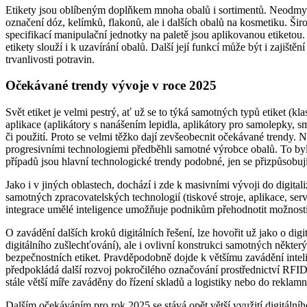
Etikety jsou oblíbeným doplňkem mnoha obalů i sortimentů. Neodmysl
označení dóz, kelímků, flakonů, ale i dalších obalů na kosmetiku. Šir
specifikací manipulační jednotky na paletě jsou aplikovanou etiketou.
etikety slouží i k uzavírání obalů. Další její funkcí může být i zajišt
trvanlivosti potravin.
Očekávané trendy vývoje v roce 2025
Svět etiket je velmi pestrý, ať už se to týká samotných typů etiket (kla
aplikace (aplikátory s nanášením lepidla, aplikátory pro samolepky, smr
či použití. Proto se velmi těžko dají zevšeobecnit očekávané trendy.
progresivními technologiemi předběhli samotné výrobce obalů. To bylo 
případů jsou hlavní technologické trendy podobné, jen se přizpůsobu
Jako i v jiných oblastech, dochází i zde k masivními vývoji do digital
samotných zpracovatelských technologií (tiskové stroje, aplikace, servi
integrace umělé inteligence umožňuje podnikům přehodnotit možnosti, z
O zavádění dalších kroků digitálních řešení, lze hovořit už jako o digi
digitálního zušlechťování), ale i ovlivní konstrukci samotných někter
bezpečnostních etiket. Pravděpodobně dojde k většímu zavádění intelig
předpokládá další rozvoj pokročilého označování prostřednictví RFI
stále větší míře zaváděny do řízení skladů a logistiky nebo do reklam
Dalším očekáváním pro rok 2025 se stává opět větší využití digitálního