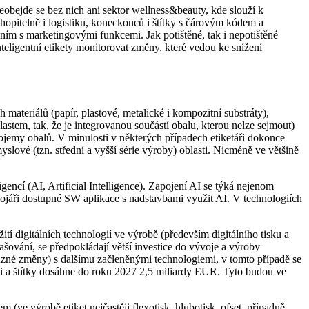
obejde se bez nich ani sektor wellness&beauty, kde slouží k
chopitelně i logistiku, koneckonců i štítky s čárovým kódem a
ením s marketingovými funkcemi. Jak potištěné, tak i nepotištěné
inteligentní etikety monitorovat změny, které vedou ke snížení
ch materiálů (papír, plastové, metalické i kompozitní substráty),
plastem, tak, že je integrovanou součástí obalu, kterou nelze sejmout)
objemy obalů. V minulosti v některých případech etiketáři dokonce
slové (tzn. střední a vyšší série výroby) oblasti. Nicméně ve většině
gencí (AI, Artificial Intelligence). Zapojení AI se týká nejenom
u vývojáři dostupné SW aplikace s nadstavbami využit AI. V technologiích
ití digitálních technologií ve výrobě (především digitálního tisku a
ašování, se předpokládají větší investice do vývoje a výroby
 různé změny) s dalšímu začleněnými technologiemi, v tomto případě se
i a štítky dosáhne do roku 2027 2,5 miliardy EUR. Tyto budou ve
 (ve výrobě etiket nejčastěji flexotisk, hlubotisk, ofset, případně