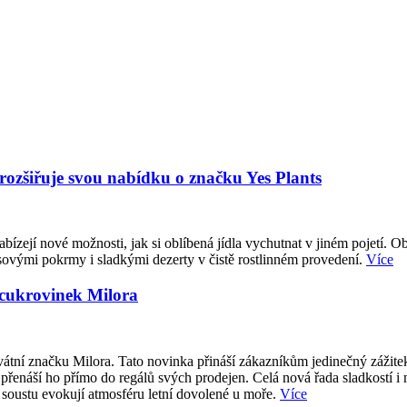
 rozšiřuje svou nabídku o značku Yes Plants
abízejí nové možnosti, jak si oblíbená jídla vychutnat v jiném pojetí. O
sovými pokrmy i sladkými dezerty v čistě rostlinném provedení.
Více
 cukrovinek Milora
átní značku Milora. Tato novinka přináší zákazníkům jedinečný zážite
přenáší ho přímo do regálů svých prodejen. Celá nová řada sladkostí i
 soustu evokují atmosféru letní dovolené u moře.
Více