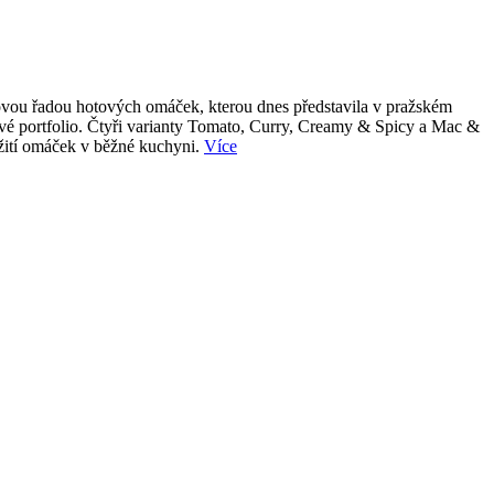
 novou řadou hotových omáček, kterou dnes představila v pražském
tové portfolio. Čtyři varianty Tomato, Curry, Creamy & Spicy a Mac &
užití omáček v běžné kuchyni.
Více