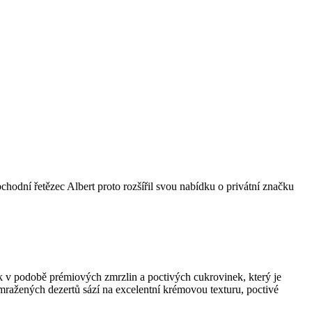
bchodní řetězec Albert proto rozšířil svou nabídku o privátní značku
k v podobě prémiových zmrzlin a poctivých cukrovinek, který je
 mražených dezertů sází na excelentní krémovou texturu, poctivé