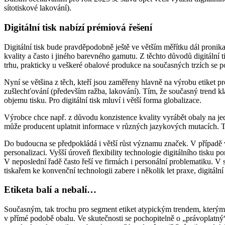
sítotiskové lakování).
Digitální tisk nabízí prémiová řešení
Digitální tisk bude pravděpodobně ještě ve větším měřítku dál pronik
kvality a často i jiného barevného gamutu. Z těchto důvodů digitální
trhu, prakticky u veškeré obalové produkce na současných trzích se poč
Nyní se většina z těch, kteří jsou zaměřeny hlavně na výrobu etiket pr
zušlechťování (především ražba, lakování). Tím, že současný trend kl
objemu tisku. Pro digitální tisk mluví i větší forma globalizace.
Výrobce chce např. z důvodu konzistence kvality vyrábět obaly na je
může producent uplatnit informace v různých jazykových mutacích. T
Do budoucna se předpokládá i větší růst významu značek. V případě v
personalizaci. Vyšší úroveň flexibility technologie digitálního tisku 
V neposlední řadě často řeší ve firmách i personální problematiku. V 
tiskařem ke konvenční technologii zabere i několik let praxe, digitální
Etiketa balí a nebalí…
Současným, tak trochu pro segment etiket atypickým trendem, kterým j
v přímé podobě obalu. Ve skutečnosti se pochopitelně o „právoplatný“