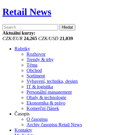
Retail News
Vyhledávání
Aktuální kurzy:
CZK/EUR
24,265
CZK/USD
21,039
Rubriky
Rozhovor
Trendy & trhy
Téma
Obchod
Sortiment
Vybavení, technika, design
IT & logistika
Personální management
Obaly & technologie
Ekonomika & právo
Komerční článek
Časopis
O časopisu
Archiv časopisu Retail News
Kontakty