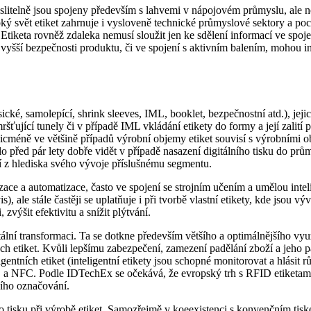
itelně jsou spojeny především s lahvemi v nápojovém průmyslu, ale ne
oký svět etiket zahrnuje i vysloveně technické průmyslové sektory a po
 Etiketa rovněž zdaleka nemusí sloužit jen ke sdělení informací ve spoj
ění vyšší bezpečnosti produktu, či ve spojení s aktivním balením, mohou 
sické, samolepící, shrink sleeves, IML, booklet, bezpečnostní atd.), jeji
šťující tunely či v případě IML vkládání etikety do formy a její zalití 
 Nicméně ve většině případů výrobní objemy etiket souvisí s výrobními 
před pár lety dobře vidět v případě nasazení digitálního tisku do průmy
jí z hlediska svého vývoje příslušnému segmentu.
izace a automatizace, často ve spojení se strojním učením a umělou inteli
s), ale stále častěji se uplatňuje i při tvorbě vlastní etikety, kde jso
výšit efektivitu a snížit plýtvání.
tální transformaci. Ta se dotkne především většího a optimálnějšího využ
ých etiket. Kvůli lepšímu zabezpečení, zamezení padělání zboží a jeho p
entních etiket (inteligentní etikety jsou schopné monitorovat a hlásit
D a NFC. Podle IDTechEx se očekává, že evropský trh s RFID etiketam
ního označování.
 tisku při výrobě etiket. Samozřejmě v koeexistenci s konvenčním tiskem