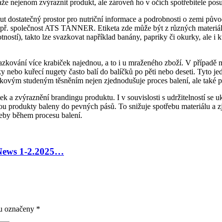
e nejenom zvýraznit produkt, ale zároveň ho v očích spotřebitele posu
t dostatečný prostor pro nutriční informace a podrobnosti o zemi pův
apř. společnost ATS TANNER. Etiketa zde může být z různých materiálů 
otností), takto lze svazkovat například banány, papriky či okurky, ale 
azkování více krabiček najednou, a to i u mraženého zboží. V případě m
nky nebo kuřecí nugety často balí do balíčků po pěti nebo deseti. Tyto
kovým studeným těsněním nejen zjednodušuje proces balení, ale také p
ek a zvýraznění brandingu produktu. I v souvislosti s udržitelností se
sou produkty baleny do pevných pásů. To snižuje spotřebu materiálu a 
řeby během procesu balení.
 News 1-2.2025…
ou označeny
*