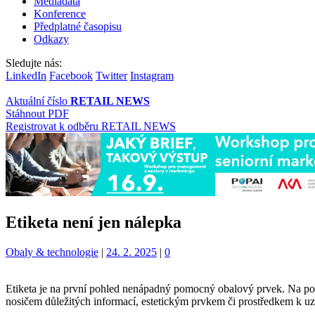
Mediadata
Konference
Předplatné časopisu
Odkazy
Sledujte nás:
LinkedIn
Facebook
Twitter
Instagram
Aktuální číslo
RETAIL NEWS
Stáhnout PDF
Registrovat k odběru RETAIL NEWS
Etiketa není jen nálepka
Kategorie:
Obaly & technologie
|
24. 2. 2025
|
0
Etiketa je na první pohled nenápadný pomocný obalový prvek. Na pohl
nosičem důležitých informací, estetickým prvkem či prostředkem k u