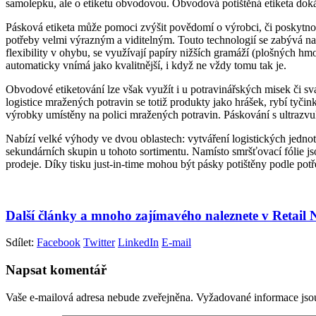
samolepku, ale o etiketu obvodovou. Obvodová potištěná etiketa dokáž
Pásková etiketa může pomoci zvýšit povědomí o výrobci, či poskytnou
potřeby velmi výrazným a viditelným. Touto technologií se zabývá n
flexibility v ohybu, se využívají papíry nižších gramáží (plošných hm
automaticky vnímá jako kvalitnější, i když ne vždy tomu tak je.
Obvodové etiketování lze však využít i u potravinářských misek či sv
logistice mražených potravin se totiž produkty jako hrášek, rybí tyči
výrobky umístěny na polici mražených potravin. Páskování s ultrazvu
Nabízí velké výhody ve dvou oblastech: vytváření logistických jednot
sekundárních skupin u tohoto sortimentu. Namísto smršťovací fólie j
prodeje. Díky tisku just-in-time mohou být pásky potištěny podle pot
Další články a mnoho zajímavého naleznete v Retail
Sdílet:
Facebook
Twitter
LinkedIn
E-mail
Napsat komentář
Vaše e-mailová adresa nebude zveřejněna.
Vyžadované informace js