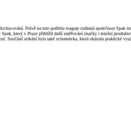
ti dochucování. Právě na tuto potřebu reaguje rodinná společnost Spak
 Spak, který v Praze přiblížil další směřování značky i letošní produk
í. Součástí setkání byla také ochutnávka, která ukázala praktické vy