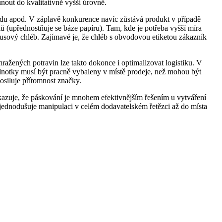
nout do kvalitativně vyšší úrovně.
odu apod. V záplavě konkurence navíc zůstává produkt v případě
(upřednostňuje se báze papíru). Tam, kde je potřeba vyšší míra
i kusový chléb. Zajímavé je, že chléb s obvodovou etiketou zákazník
ražených potravin lze takto dokonce i optimalizovat logistiku. V
 jednotky musí být pracně vybaleny v místě prodeje, než mohou být
osiluje přítomnost značky.
 ukazuje, že páskování je mnohem efektivnějším řešením u vytváření
zjednodušuje manipulaci v celém dodavatelském řetězci až do místa