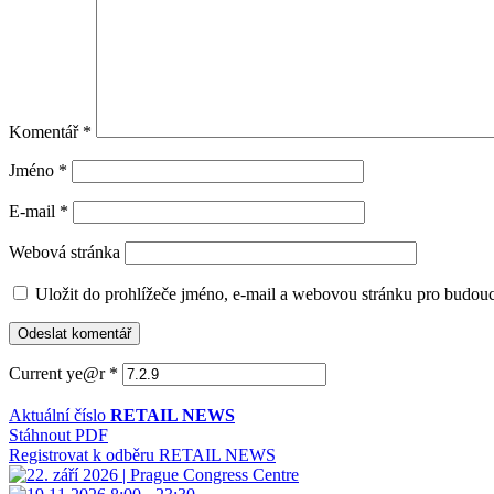
Komentář
*
Jméno
*
E-mail
*
Webová stránka
Uložit do prohlížeče jméno, e-mail a webovou stránku pro budou
Current ye@r
*
Aktuální číslo
RETAIL NEWS
Stáhnout PDF
Registrovat k odběru RETAIL NEWS