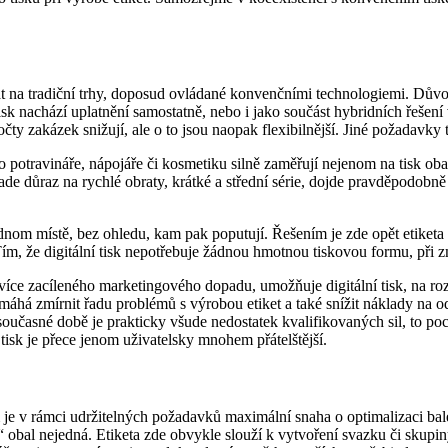
at na tradiční trhy, doposud ovládané konvenčními technologiemi. Důvo
 tisk nachází uplatnění samostatně, nebo i jako součást hybridních řeš
ty zakázek snižují, ale o to jsou naopak flexibilnější. Jiné požadavky t
o potravináře, nápojáře či kosmetiku silně zaměřují nejenom na tisk obal
ade důraz na rychlé obraty, krátké a střední série, dojde pravděpodob
dnom místě, bez ohledu, kam pak poputují. Řešením je zde opět etiketa
ím, že digitální tisk nepotřebuje žádnou hmotnou tiskovou formu, př
íce zacíleného marketingového dopadu, umožňuje digitální tisk, na roz
pomáhá zmírnit řadu problémů s výrobou etiket a také snížit náklady na 
současné době je prakticky všude nedostatek kvalifikovaných sil, to po
 tisk je přece jenom uživatelsky mnohem přátelštější.
e v rámci udržitelných požadavků maximální snaha o optimalizaci balení
 obal nejedná. Etiketa zde obvykle slouží k vytvoření svazku či skupi