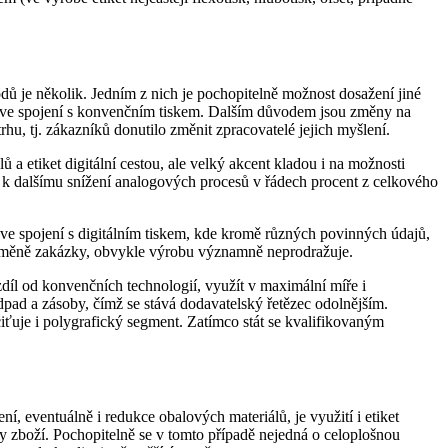
dů je několik. Jedním z nich je pochopitelně možnost dosažení jiné
ení ve spojení s konvenčním tiskem. Dalším důvodem jsou změny na
rhu, tj. zákazníků donutilo změnit zpracovatelé jejich myšlení.
ů a etiket digitální cestou, ale velký akcent kladou i na možnosti
ně k dalšímu snížení analogových procesů v řádech procent z celkového
 ve spojení s digitálním tiskem, kde kromě různých povinných údajů,
i změně zakázky, obvykle výrobu významně neprodražuje.
díl od konvenčních technologií, využít v maximální míře i
odpad a zásoby, čímž se stává dodavatelský řetězec odolnějším.
ciťuje i polygrafický segment. Zatímco stát se kvalifikovaným
, eventuálně i redukce obalových materiálů, je využití i etiket
ny zboží. Pochopitelně se v tomto případě nejedná o celoplošnou