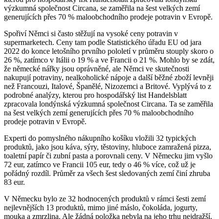
výzkumná společnost Circana, se zaměřila na šest velkých zemí
generujících přes 70 % maloobchodního prodeje potravin v Evropě.
Spořiví Němci si často stěžují na vysoké ceny potravin v
supermarketech. Ceny tam podle Statistického úřadu EU od jara
2022 do konce letošního prvního pololetí v průměru stouply skoro o
26 %, zatímco v Itálii o 19 % a ve Francii o 21 %. Mohlo by se zdát,
že německé nářky jsou oprávněné, ale Němci ve skutečnosti
nakupují potraviny, nealkoholické nápoje a další běžné zboží levněji
než Francouzi, Italové, Španělé, Nizozemci a Britové. Vyplývá to z
podrobné analýzy, kterou pro hospodářský list Handelsblatt
zpracovala londýnská výzkumná společnost Circana. Ta se zaměřila
na šest velkých zemí generujících přes 70 % maloobchodního
prodeje potravin v Evropě.
Experti do pomyslného nákupního košíku vložili 32 typických
produktů, jako jsou káva, sýry, těstoviny, hluboce zamražená pizza,
toaletní papír či zubní pasta a porovnali ceny. V Německu jim vyšlo
72 eur, zatímco ve Francii 105 eur, tedy o 46 % více, což už je
pořádný rozdíl. Průměr za všech šest sledovaných zemí činí zhruba
83 eur.
V Německu bylo ze 32 hodnocených produktů v rámci šesti zemí
nejlevnějších 13 produktů, mimo jiné máslo, čokoláda, jogurty,
mouka a zmrzlina. Ale žádná položka nebyla na jeho trhu nejdražší.