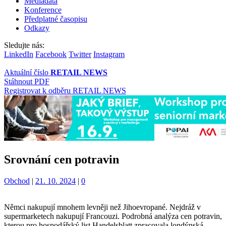
Mediadata
Konference
Předplatné časopisu
Odkazy
Sledujte nás:
LinkedIn
Facebook
Twitter
Instagram
Aktuální číslo
RETAIL NEWS
Stáhnout PDF
Registrovat k odběru RETAIL NEWS
Srovnání cen potravin
Kategorie:
Obchod
|
21. 10. 2024
|
0
Němci nakupují mnohem levněji než Jihoevropané. Nejdráž v
supermarketech nakupují Francouzi. Podrobná analýza cen potravin,
kterou pro hospodářský list Handelsblatt zpracovala londýnská