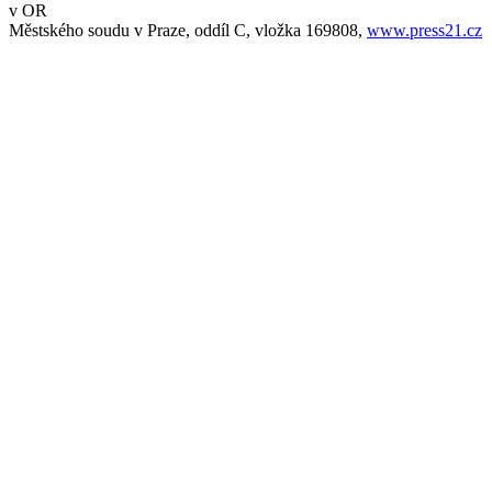
v OR
Městského soudu v Praze, oddíl C, vložka 169808,
www.press21.cz