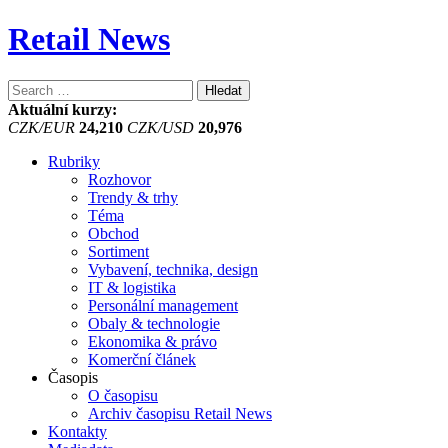
Retail News
Vyhledávání
Aktuální kurzy:
CZK/EUR
24,210
CZK/USD
20,976
Rubriky
Rozhovor
Trendy & trhy
Téma
Obchod
Sortiment
Vybavení, technika, design
IT & logistika
Personální management
Obaly & technologie
Ekonomika & právo
Komerční článek
Časopis
O časopisu
Archiv časopisu Retail News
Kontakty