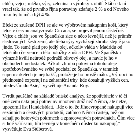
chléb, vejce, mléko, sýry, zelenina a výrobky z obilí. Stát se k ní
vrací tak, že od prvního října potraviny zdaňuje 2 % a od Nového
roku by to měla být 4 %.
Efekt ze zrušené DPH se ale ve výběrovém nákupním koši, který
letos v červnu analyzovala Circana, se projevil jenom částečně.
Vejce a chléb jsou ve Španělsku sice o něco levnější, než je průměr
sledovaných šesti zemí, ale třeba sýry vycházejí zhruba stejně jako
jinde. To samé platí pro jedlý olej, ačkoliv vláda v Madridu od
letošního července u této položky zrušila DPH. Ve Španělsku
výrazně kvůli neúrodě podražil olivový olej, a navíc je ho v
obchodech nedostatek. Ačkoli zhruba polovina tohoto oleje
spotřebovávaného ve světě pochází ze Španělska, v tamních
supermarketech je nejdražší, protože je ho prostě málo. „Výrobci ho
přednostně exportují na zahraniční trhy, kde dosahují vyšších cen,
především do Asie,“ vysvětluje Ananda Roy.
Tvrdit paušálně na základě britské analýzy, že spotřebitelé v té či
oné zemi nakupují potraviny mnohem dráž než Němci, ale nelze,
upozornil list Handelsblatt. „Jde o to, že Jihoevropané nakupují více
sezónních a čerstvých produktů, zatímco Němci častěji, než oni
sahají po hotových pokrmech a zpracovaných potravinách. Čím více
si lidé vaří sami, tím levněji v konečném důsledku nakupují,“
vysvětluje Eva Stüberová.