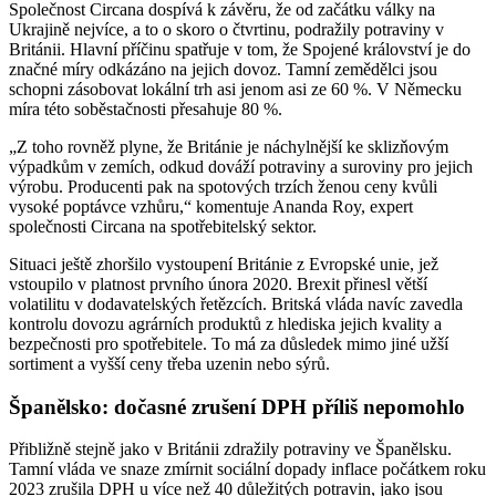
Společnost Circana dospívá k závěru, že od začátku války na
Ukrajině nejvíce, a to o skoro o čtvrtinu, podražily potraviny v
Británii. Hlavní příčinu spatřuje v tom, že Spojené království je do
značné míry odkázáno na jejich dovoz. Tamní zemědělci jsou
schopni zásobovat lokální trh asi jenom asi ze 60 %. V Německu
míra této soběstačnosti přesahuje 80 %.
„Z toho rovněž plyne, že Británie je náchylnější ke sklizňovým
výpadkům v zemích, odkud dováží potraviny a suroviny pro jejich
výrobu. Producenti pak na spotových trzích ženou ceny kvůli
vysoké poptávce vzhůru,“ komentuje Ananda Roy, expert
společnosti Circana na spotřebitelský sektor.
Situaci ještě zhoršilo vystoupení Británie z Evropské unie, jež
vstoupilo v platnost prvního února 2020. Brexit přinesl větší
volatilitu v dodavatelských řetězcích. Britská vláda navíc zavedla
kontrolu dovozu agrárních produktů z hlediska jejich kvality a
bezpečnosti pro spotřebitele. To má za důsledek mimo jiné užší
sortiment a vyšší ceny třeba uzenin nebo sýrů.
Španělsko: dočasné zrušení DPH příliš nepomohlo
Přibližně stejně jako v Británii zdražily potraviny ve Španělsku.
Tamní vláda ve snaze zmírnit sociální dopady inflace počátkem roku
2023 zrušila DPH u více než 40 důležitých potravin, jako jsou