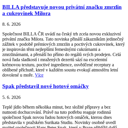
BILLA představuje novou privátní značku zmrzlin
a cukrovinek Milora
8. 6. 2026
Společnost BILLA ČR uvádí na český trh zcela novou exkluzivní
privátní značku Milora. Tato novinka přináší zákazníkům jedinečný
zážitek v podobě prémiových zmrzlin a poctivých cukrovinek, který
je inspirován těmi nejlepšími řemeslnými cukrárnami a
zmrzlinárnami, a přenáší ho přímo do regálů svých prodejen. Celá
nová řada sladkostí i mražených dezertů sází na excelentní
krémovou texturu, poctivé ingredience, osvědčené receptury a
oblíbené příchutě, které v každém soustu evokují atmosféru letní
dovolené u moře.
Více
Spak představil nové hotové omáčky
5. 6. 2026
Teplé jídlo během několika minut, bez složité přípravy a bez
nutnosti dochucování. Právě na tuto potřebu reaguje rodinná
společnost Spak novou řadou hotových omáček, kterou dnes
představila v pražském Surikata Studiu. Novinky osobně uvedl
majitel společnosti Hans Peter Spak, který v Praze přiblížil další