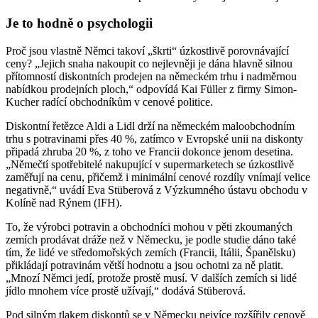
Je to hodně o psychologii
Proč jsou vlastně Němci takoví „škrti“ úzkostlivě porovnávající
ceny? „Jejich snaha nakoupit co nejlevněji je dána hlavně silnou
přítomností diskontních prodejen na německém trhu i nadměrnou
nabídkou prodejních ploch,“ odpovídá Kai Füller z firmy Simon-
Kucher radící obchodníkům v cenové politice.
Diskontní řetězce Aldi a Lidl drží na německém maloobchodním
trhu s potravinami přes 40 %, zatímco v Evropské unii na diskonty
připadá zhruba 20 %, z toho ve Francii dokonce jenom desetina.
„Němečtí spotřebitelé nakupující v supermarketech se úzkostlivě
zaměřují na cenu, přičemž i minimální cenové rozdíly vnímají velice
negativně,“ uvádí Eva Stüberová z Výzkumného ústavu obchodu v
Kolíně nad Rýnem (IFH).
To, že výrobci potravin a obchodníci mohou v pěti zkoumaných
zemích prodávat dráže než v Německu, je podle studie dáno také
tím, že lidé ve středomořských zemích (Francii, Itálii, Španělsku)
přikládají potravinám větší hodnotu a jsou ochotni za ně platit.
„Mnozí Němci jedí, protože prostě musí. V dalších zemích si lidé
jídlo mnohem více prostě užívají,“ dodává Stüberová.
Pod silným tlakem diskontů se v Německu nejvíce rozšířily cenově