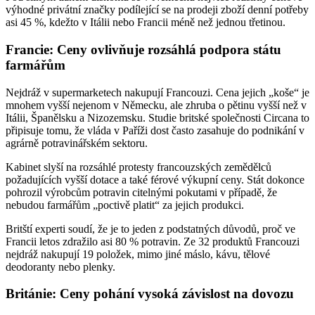
výhodné privátní značky podílející se na prodeji zboží denní potřeby
asi 45 %, kdežto v Itálii nebo Francii méně než jednou třetinou.
Francie: Ceny ovlivňuje rozsáhlá podpora státu
farmářům
Nejdráž v supermarketech nakupují Francouzi. Cena jejich „koše“ je
mnohem vyšší nejenom v Německu, ale zhruba o pětinu vyšší než v
Itálii, Španělsku a Nizozemsku. Studie britské společnosti Circana to
připisuje tomu, že vláda v Paříži dost často zasahuje do podnikání v
agrárně potravinářském sektoru.
Kabinet slyší na rozsáhlé protesty francouzských zemědělců
požadujících vyšší dotace a také férové výkupní ceny. Stát dokonce
pohrozil výrobcům potravin citelnými pokutami v případě, že
nebudou farmářům „poctivě platit“ za jejich produkci.
Britští experti soudí, že je to jeden z podstatných důvodů, proč ve
Francii letos zdražilo asi 80 % potravin. Ze 32 produktů Francouzi
nejdráž nakupují 19 položek, mimo jiné máslo, kávu, tělové
deodoranty nebo plenky.
Británie: Ceny pohání vysoká závislost na dovozu