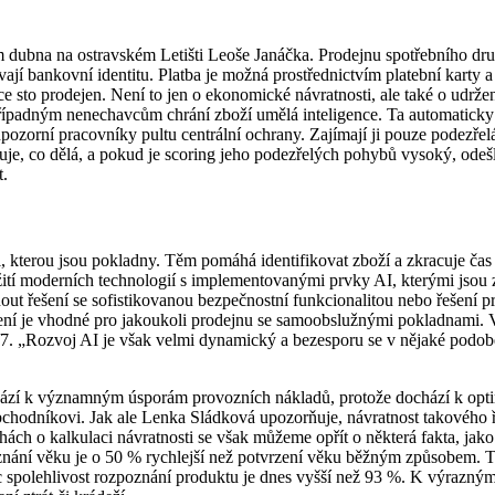
m dubna na ostravském Letišti Leoše Janáčka. Prodejnu spotřebního d
ívají bankovní identitu. Platba je možná prostřednictvím platební karty 
ce sto prodejen. Není to jen o ekonomické návratnosti, ale také o udrž
 případným nenechavcům chrání zboží umělá inteligence. Ta automatick
ozorní pracovníky pultu centrální ochrany. Zajímají ji pouze podezřel
je, co dělá, a pokud je scoring jeho podezřelých pohybů vysoký, odešl
t.
sti, kterou jsou pokladny. Těm pomáhá identifikovat zboží a zkracuje č
ití moderních technologií s implementovanými prvky AI, kterými jsou
 řešení se sofistikovanou bezpečnostní funkcionalitou nebo řešení p
šení je vhodné pro jakoukoli prodejnu se samoobslužnými pokladnami. V 
7. „Rozvoj AI je však velmi dynamický a bezesporu se v nějaké podobě
chází k významným úsporám provozních nákladů, protože dochází k opti
bchodníkovi. Jak ale Lenka Sládková upozorňuje, návratnost takového řeš
h o kalkulaci návratnosti se však můžeme opřít o některá fakta, jako 
nání věku je o 50 % rychlejší než potvrzení věku běžným způsobem. Ta
 spolehlivost rozpoznání produktu je dnes vyšší než 93 %. K výrazným