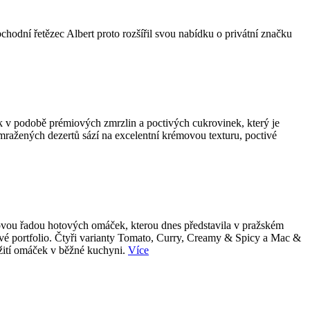
bchodní řetězec Albert proto rozšířil svou nabídku o privátní značku
k v podobě prémiových zmrzlin a poctivých cukrovinek, který je
 mražených dezertů sází na excelentní krémovou texturu, poctivé
 novou řadou hotových omáček, kterou dnes představila v pražském
tové portfolio. Čtyři varianty Tomato, Curry, Creamy & Spicy a Mac &
užití omáček v běžné kuchyni.
Více