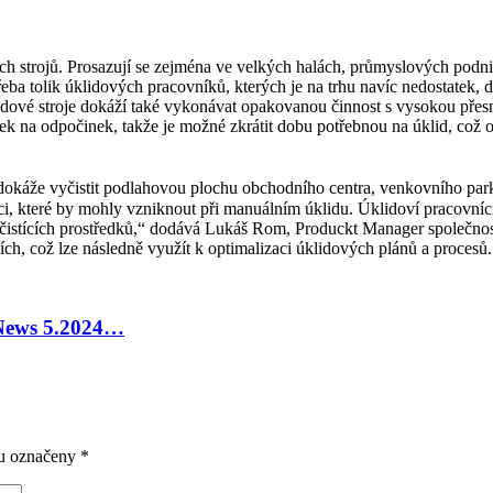
 strojů. Prosazují se zejména ve velkých halách, průmyslových podnic
otřeba tolik úklidových pracovníků, kterých je na trhu navíc nedostate
dové stroje dokáží také vykonávat opakovanou činnost s vysokou přesno
ávek na odpočinek, takže je možné zkrátit dobu potřebnou na úklid, co
okáže vyčistit podlahovou plochu obchodního centra, venkovního parkov
áci, které by mohly vzniknout při manuálním úklidu. Úklidoví pracovní
 čistících prostředků,“ dodává Lukáš Rom, Produckt Manager společnost
ích, což lze následně využít k optimalizaci úklidových plánů a procesů.
 News 5.2024…
ou označeny
*