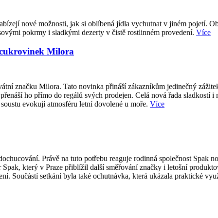
abízejí nové možnosti, jak si oblíbená jídla vychutnat v jiném pojetí. O
sovými pokrmy i sladkými dezerty v čistě rostlinném provedení.
Více
 cukrovinek Milora
átní značku Milora. Tato novinka přináší zákazníkům jedinečný zážite
přenáší ho přímo do regálů svých prodejen. Celá nová řada sladkostí i
 soustu evokují atmosféru letní dovolené u moře.
Více
ti dochucování. Právě na tuto potřebu reaguje rodinná společnost Spak
 Spak, který v Praze přiblížil další směřování značky i letošní produk
í. Součástí setkání byla také ochutnávka, která ukázala praktické vy