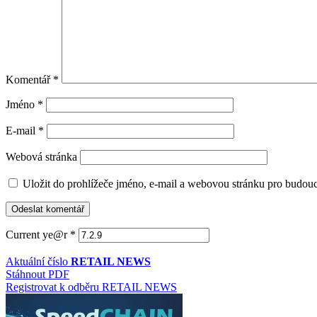
Komentář
*
Jméno
*
E-mail
*
Webová stránka
Uložit do prohlížeče jméno, e-mail a webovou stránku pro budou
Current ye@r
*
Aktuální číslo
RETAIL NEWS
Stáhnout PDF
Registrovat k odběru RETAIL NEWS