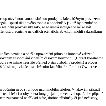
 nonstop otevřenou samoobslužnou prodejnu, kde s běžným provozem
gálu, spustí úklidového robota a podobně A jak již bylo zmíněno
v reálném provozu ukázalo, že se umělá inteligence může stát
zkušeností pracujeme na dalších scénářích, abychom mohli zákazníkům
událost vznikla a odešle upozornění přímo na koncové zařízení
lánováním zásobování v delším časovém horizontu. „Udržet konstantně
 Food Save máme neustále přehled o stavu zboží v prodejně a proces
ší‘,“ shrnuje zkušenost s řešením Jan Minařík, Product Owner ve
ým počasím nebo si přijdou nabít mobilní telefon. V takovém případě
ekci ležící osoby, která funguje jako preventivní opatření v případě
tém zaznamená například bláto, drobné předměty či jiné nečistoty,