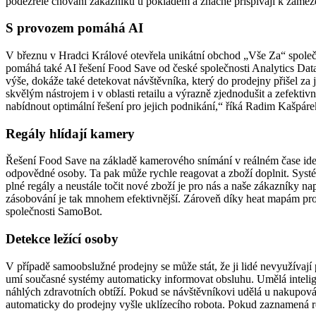
podezřelé chování zákazníků u pokladem a značně přispívají k zamezen
S provozem pomáhá AI
V březnu v Hradci Králové otevřela unikátní obchod „Vše Za“ společ
pomáhá také AI řešení Food Save od české společnosti Analytics Data
výše, dokáže také detekovat návštěvníka, který do prodejny přišel za
skvělým nástrojem i v oblasti retailu a výrazně zjednodušit a zefekt
nabídnout optimální řešení pro jejich podnikání,“ říká Radim Kašpár
Regály hlídají kamery
Řešení Food Save na základě kamerového snímání v reálném čase ident
odpovědné osoby. Ta pak může rychle reagovat a zboží doplnit. Systé
plné regály a neustále točit nové zboží je pro nás a naše zákazníky n
zásobování je tak mnohem efektivnější. Zároveň díky heat mapám prod
společnosti SamoBot.
Detekce ležící osoby
V případě samoobslužné prodejny se může stát, že ji lidé nevyužívají
umí současné systémy automaticky informovat obsluhu. Umělá inteligen
náhlých zdravotních obtíží. Pokud se návštěvníkovi udělá u nakupován
automaticky do prodejny vyšle uklízecího robota. Pokud zaznamená ro