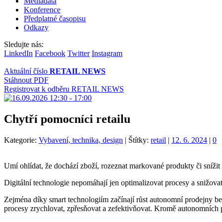
Mediadata
Konference
Předplatné časopisu
Odkazy
Sledujte nás:
LinkedIn
Facebook
Twitter
Instagram
Aktuální číslo
RETAIL NEWS
Stáhnout PDF
Registrovat k odběru RETAIL NEWS
Chytří pomocníci retailu
Kategorie:
Vybavení, technika, design
|
Štítky:
retail
|
12. 6. 2024
|
0
Umí ohlídat, že dochází zboží, rozeznat markované produkty či snížit
Digitální technologie nepomáhají jen optimalizovat procesy a snižovat 
Zejména díky smart technologiím začínají růst autonomní prodejny be
procesy zrychlovat, zpřesňovat a zefektivňovat. Kromě autonomních p