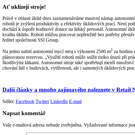
Ať uklízejí stroje!
Právě v oblasti úklid dnes zaznamenáváme masivní nástup autonomních
robotů je zvýšení produktivity a efektivity úklidových prací. Není p
dochází k úspoře hodinové dotace na lidský personál. Autonomní úkli
kvalita úklidu. Roboti můžou pracovat nepřetržitě bez potřeby přest
ředitel společnosti SSI Group.
2
Na jedno nabití autonomní mycí stroj s výkonem 2500 m
za hodinu d
plánovanou rezervou. „Využití robotů může snížit riziko úrazů při pr
škodlivými látkami. Autonomní stroje také spotřebují menší množství
chování lidí v budovách, vytíženosti, ale i samotných úklidových prac
Další články a mnoho zajímavého naleznete v Retail
Sdílet:
Facebook
Twitter
LinkedIn
E-mail
Napsat komentář
Vaše e-mailová adresa nebude zveřejněna.
Vyžadované informace js