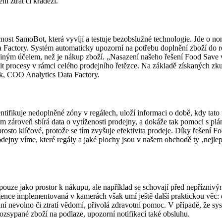
í ztrát či krádeží.
nost SamoBot, která vyvíjí a testuje bezobslužné technologie. Jde o
 Factory. Systém automaticky upozorní na potřebu doplnění zboží do re
 jiným účelem, než je nákup zboží. „Nasazení našeho řešení Food Save 
ivnit procesy v rámci celého prodejního řetězce. Na základě získaných 
ek, COO Analytics Data Factory.
ifikuje nedoplněné zóny v regálech, uloží informaci o době, kdy tato 
m zároveň sbírá data o vytíženosti prodejny, a dokáže tak pomoci s p
aprosto klíčové, protože se tím zvyšuje efektivita prodeje. Díky řešení
ejny víme, které regály a jaké plochy jsou v našem obchodě ty ‚nejlep
 pouze jako prostor k nákupu, ale například se schovají před nepřízniv
ce implementovaná v kamerách však umí ještě další praktickou věc: det
í nevolno či ztratí vědomí, přivolá zdravotní pomoc. V případě, že sys
zsypané zboží na podlaze, upozorní notifikací také obsluhu.