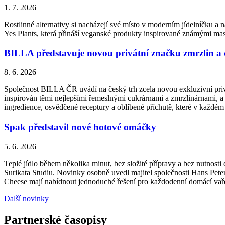
1. 7. 2026
Rostlinné alternativy si nacházejí své místo v moderním jídelníčku a n
Yes Plants, která přináší veganské produkty inspirované známými ma
BILLA představuje novou privátní značku zmrzlin a
8. 6. 2026
Společnost BILLA ČR uvádí na český trh zcela novou exkluzivní priv
inspirován těmi nejlepšími řemeslnými cukrárnami a zmrzlinárnami, a 
ingredience, osvědčené receptury a oblíbené příchutě, které v každém
Spak představil nové hotové omáčky
5. 6. 2026
Teplé jídlo během několika minut, bez složité přípravy a bez nutnos
Surikata Studiu. Novinky osobně uvedl majitel společnosti Hans Peter
Cheese mají nabídnout jednoduché řešení pro každodenní domácí vařen
Další novinky
Partnerské časopisy