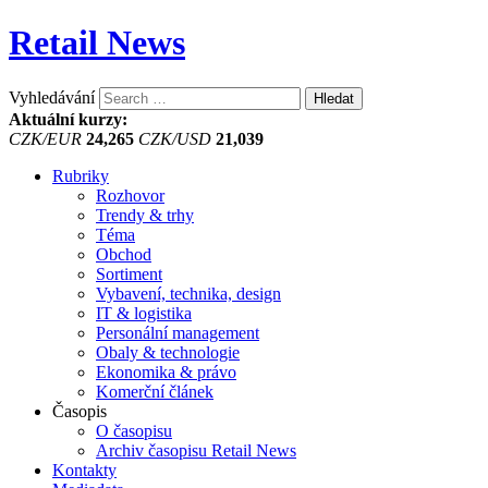
Retail News
Vyhledávání
Aktuální kurzy:
CZK/EUR
24,265
CZK/USD
21,039
Rubriky
Rozhovor
Trendy & trhy
Téma
Obchod
Sortiment
Vybavení, technika, design
IT & logistika
Personální management
Obaly & technologie
Ekonomika & právo
Komerční článek
Časopis
O časopisu
Archiv časopisu Retail News
Kontakty