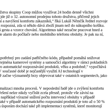
ružstva skupiny Coop můžou využívat 24 hodin denně všichni
a jde již o 32. autonomní prodejnu tohoto družstva, přičemž jejich
ení a navýšení komfortu zákazníků,“ říká Lukáš Němčík ředitel rozvoje
y rozpozná, zda si někdo dává zboží jinam než do nákupního košíku.
á gesta a vzorce chování. Algoritmus také nezačne pracovat hned a
e alarm do počítače nebo mobilního telefonu obsluhy. Je pak na ní,
as potřebný pro zadání patřičného kódu, případně pomáhá snižovat
 zejména kamerové systémy a samoučící algoritmy v rámci pokladních
ro automatické rozpoznávání produktů, věku a podobně,“ vypočítává
současné době je nejčastější využití AI technologií v
 začne významněji brzy objevovat také v ostatních segmentech, jako
malizaci mnoha procesů. V neposlední řadě jde o zvýšení komfortu
ení nelze nikdy vyčíslit zcela přesně, protože vše závisí na
například výrazné snížení počtu intervencí obsluhy v případě
ké v případě automatického rozpoznání produktů je toto až o 50 %
 úsporám dochází také při implementaci systémů, které monitorují