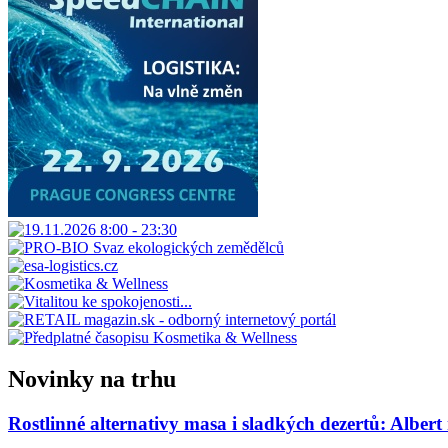
Novinky na trhu
Rostlinné alternativy masa i sladkých dezertů: Albert