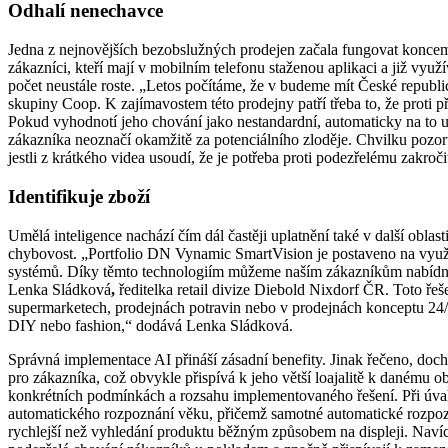
Odhalí nenechavce
Jedna z nejnovějších bezobslužných prodejen začala fungovat konce
zákazníci, kteří mají v mobilním telefonu staženou aplikaci a již využ
počet neustále roste. „Letos počítáme, že v budeme mít České republi
skupiny Coop. K zajímavostem této prodejny patří třeba to, že proti
Pokud vyhodnotí jeho chování jako nestandardní, automaticky na to up
zákazníka neoznačí okamžitě za potenciálního zloděje. Chvilku pozoru
jestli z krátkého videa usoudí, že je potřeba proti podezřelému zakroči
Identifikuje zboží
Umělá inteligence nachází čím dál častěji uplatnění také v další obla
chybovost. „Portfolio DN Vynamic SmartVision je postaveno na využ
systémů. Díky těmto technologiím můžeme naším zákazníkům nabídnout
Lenka Sládková
,
ředitelka retail divize Diebold Nixdorf ČR. Toto ře
supermarketech, prodejnách potravin nebo v prodejnách konceptu 24/
DIY nebo fashion,“ dodává Lenka Sládková.
Správná implementace AI přináší zásadní benefity. Jinak řečeno, do
pro zákazníka, což obvykle přispívá k jeho větší loajalitě k danému o
konkrétních podmínkách a rozsahu implementovaného řešení. Při úvahác
automatického rozpoznání věku, přičemž samotné automatické rozpoz
rychlejší než vyhledání produktu běžným způsobem na displeji. Navíc