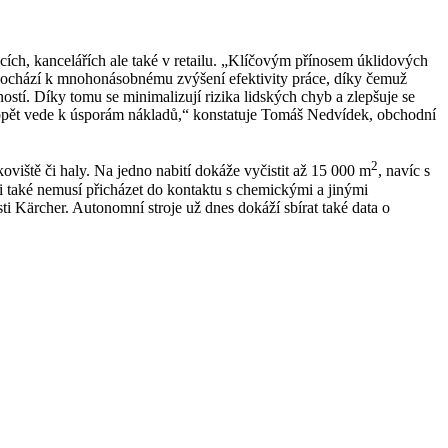
ích, kancelářích ale také v retailu. „Klíčovým přínosem úklidových
k, dochází k mnohonásobnému zvýšení efektivity práce, díky čemuž
stí. Díky tomu se minimalizují rizika lidských chyb a zlepšuje se
ž opět vede k úsporám nákladů,“ konstatuje Tomáš Nedvídek, obchodní
2
iště či haly. Na jedno nabití dokáže vyčistit až 15 000 m
, navíc s
ci také nemusí přicházet do kontaktu s chemickými a jinými
i Kärcher. Autonomní stroje už dnes dokáží sbírat také data o