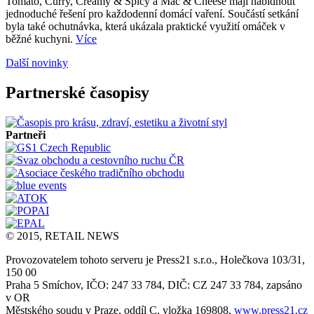
Tomato, Curry, Creamy & Spicy a Mac & Cheese mají nabídnout
jednoduché řešení pro každodenní domácí vaření. Součástí setkání
byla také ochutnávka, která ukázala praktické využití omáček v
běžné kuchyni.
Více
Další novinky
Partnerské časopisy
Partneři
© 2015, RETAIL NEWS
Provozovatelem tohoto serveru je Press21 s.r.o., Holečkova 103/31,
150 00
Praha 5 Smíchov, IČO: 247 33 784, DIČ: CZ 247 33 784, zapsáno
v OR
Městského soudu v Praze, oddíl C, vložka 169808,
www.press21.cz