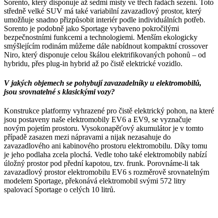
Sorento, který disponuje až sedmi místy ve třech řadách sezení. Toto
středně velké SUV má také variabilní zavazadlový prostor, který
umožňuje snadno přizpůsobit interiér podle individuálních potřeb.
Sorento je podobně jako Sportage vybaveno pokročilými
bezpečnostními funkcemi a technologiemi. Menším ekologicky
smýšlejícím rodinám můžeme dále nabídnout kompaktní crossover
Niro, který disponuje celou škálou elektrifikovaných pohonů – od
hybridu, přes plug-in hybrid až po čistě elektrické vozidlo.
V jakých objemech se pohybují zavazadelníky u elektromobilů,
jsou srovnatelné s klasickými vozy?
Konstrukce platformy vyhrazené pro čistě elektrický pohon, na které
jsou postaveny naše elektromobily EV6 a EV9, se vyznačuje
novým pojetím prostoru. Vysokonapěťový akumulátor je v tomto
případě zasazen mezi nápravami a nijak nezasahuje do
zavazadlového ani kabinového prostoru elektromobilu. Díky tomu
je jeho podlaha zcela plochá. Vedle toho také elektromobily nabízí
úložný prostor pod přední kapotou, tzv. frunk. Porovnáme-li tak
zavazadlový prostor elektromobilu EV6 s rozměrově srovnatelným
modelem Sportage, překonává elektromobil svými 572 litry
spalovací Sportage o celých 10 litrů.