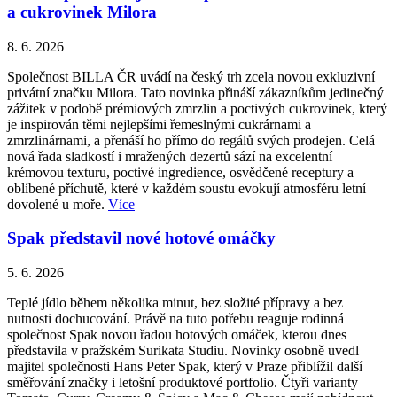
a cukrovinek Milora
8. 6. 2026
Společnost BILLA ČR uvádí na český trh zcela novou exkluzivní
privátní značku Milora. Tato novinka přináší zákazníkům jedinečný
zážitek v podobě prémiových zmrzlin a poctivých cukrovinek, který
je inspirován těmi nejlepšími řemeslnými cukrárnami a
zmrzlinárnami, a přenáší ho přímo do regálů svých prodejen. Celá
nová řada sladkostí i mražených dezertů sází na excelentní
krémovou texturu, poctivé ingredience, osvědčené receptury a
oblíbené příchutě, které v každém soustu evokují atmosféru letní
dovolené u moře.
Více
Spak představil nové hotové omáčky
5. 6. 2026
Teplé jídlo během několika minut, bez složité přípravy a bez
nutnosti dochucování. Právě na tuto potřebu reaguje rodinná
společnost Spak novou řadou hotových omáček, kterou dnes
představila v pražském Surikata Studiu. Novinky osobně uvedl
majitel společnosti Hans Peter Spak, který v Praze přiblížil další
směřování značky i letošní produktové portfolio. Čtyři varianty