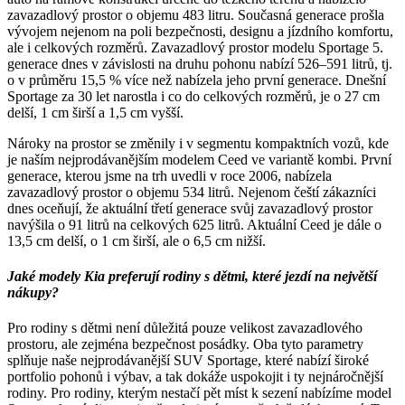
zavazadlový prostor o objemu 483 litru. Současná generace prošla
vývojem nejenom na poli bezpečnosti, designu a jízdního komfortu,
ale i celkových rozměrů. Zavazadlový prostor modelu Sportage 5.
generace dnes v závislosti na druhu pohonu nabízí 526–591 litrů, tj.
o v průměru 15,5 % více než nabízela jeho první generace. Dnešní
Sportage za 30 let narostla i co do celkových rozměrů, je o 27 cm
delší, 1 cm širší a 1,5 cm vyšší.
Nároky na prostor se změnily i v segmentu kompaktních vozů, kde
je naším nejprodávanějším modelem Ceed ve variantě kombi. První
generace, kterou jsme na trh uvedli v roce 2006, nabízela
zavazadlový prostor o objemu 534 litrů. Nejenom čeští zákazníci
dnes oceňují, že aktuální třetí generace svůj zavazadlový prostor
navýšila o 91 litrů na celkových 625 litrů. Aktuální Ceed je dále o
13,5 cm delší, o 1 cm širší, ale o 6,5 cm nižší.
Jaké modely Kia preferují rodiny s dětmi, které jezdí na největší
nákupy?
Pro rodiny s dětmi není důležitá pouze velikost zavazadlového
prostoru, ale zejména bezpečnost posádky. Oba tyto parametry
splňuje naše nejprodávanější SUV Sportage, které nabízí široké
portfolio pohonů i výbav, a tak dokáže uspokojit i ty nejnáročnější
rodiny. Pro rodiny, kterým nestačí pět míst k sezení nabízíme model