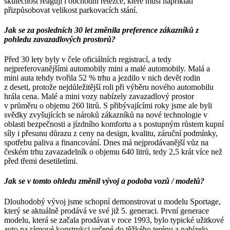
skutečnost reagují i obchodní řetězce, které musí například
přizpůsobovat velikost parkovacích stání.
Jak se za posledních 30 let změnila preference zákazníků z
pohledu zavazadlových prostorů?
Před 30 lety byly v čele oficiálních registrací, a tedy
nejpreferovanějšími automobily mini a malé automobily. Malá a
mini auta tehdy tvořila 52 % trhu a jezdilo v nich devět rodin
z deseti, protože nejdůležitější roli při výběru nového automobilu
hrála cena. Malé a mini vozy nabízely zavazadlový prostor
v průměru o objemu 260 litrů. S přibývajícími roky jsme ale byli
svědky zvyšujících se nároků zákazníků na nové technologie v
oblasti bezpečnosti a jízdního komfortu a s postupným růstem kupní
síly i přesunu důrazu z ceny na design, kvalitu, záruční podmínky,
spotřebu paliva a financování. Dnes má nejprodávanější vůz na
českém trhu zavazadelník o objemu 640 litrů, tedy 2,5 krát více než
před třemi desetiletími.
Jak se v tomto ohledu změnil vývoj a podoba vozů / modelů?
Dlouhodobý vývoj jsme schopní demonstrovat u modelu Sportage,
který se aktuálně prodává ve své již 5. generaci. První generace
modelu, která se začala prodávat v roce 1993, bylo typické užitkové
auto na rámové konstrukci určené do těžkého terénu a nabízelo