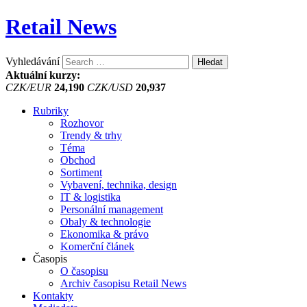
Retail News
Vyhledávání
Aktuální kurzy:
CZK/EUR
24,190
CZK/USD
20,937
Rubriky
Rozhovor
Trendy & trhy
Téma
Obchod
Sortiment
Vybavení, technika, design
IT & logistika
Personální management
Obaly & technologie
Ekonomika & právo
Komerční článek
Časopis
O časopisu
Archiv časopisu Retail News
Kontakty