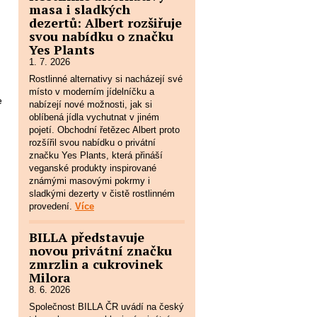
masa i sladkých
dezertů: Albert rozšiřuje
svou nabídku o značku
Yes Plants
1. 7. 2026
Rostlinné alternativy si nacházejí své
místo v moderním jídelníčku a
e
nabízejí nové možnosti, jak si
oblíbená jídla vychutnat v jiném
pojetí. Obchodní řetězec Albert proto
rozšířil svou nabídku o privátní
značku Yes Plants, která přináší
veganské produkty inspirované
známými masovými pokrmy i
sladkými dezerty v čistě rostlinném
provedení.
Více
BILLA představuje
novou privátní značku
zmrzlin a cukrovinek
Milora
8. 6. 2026
Společnost BILLA ČR uvádí na český