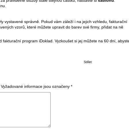
 za pravidelné služby stále stejnou částku, nastavte si
šablonu
.
ínu.
yly vystavené správně. Pokud vám záleží i na jejich vzhledu, fakturační
avených vzorů, které můžete upravit do barev své firmy, přidat na ně
fakturační program iDoklad. Vyzkoušet si jej můžete na 60 dní, abyst
Sdílet:
Vyžadované informace jsou označeny
*