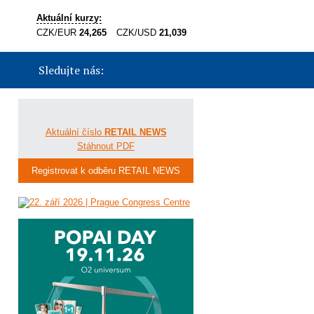
Aktuální kurzy:
CZK/EUR
24,265
CZK/USD
21,039
Sledujte nás:
Aktuální číslo
RETAIL NEWS
Stáhnout PDF
Registrovat k odběru RETAIL NEWS