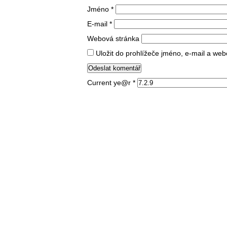
Jméno
*
E-mail
*
Webová stránka
Uložit do prohlížeče jméno, e-mail a we
Current ye@r
*