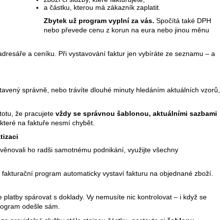
a částku, kterou má zákazník zaplatit.
Zbytek už program vyplní za vás.
Spočítá také DPH
nebo převede cenu z korun na eura nebo jinou měnu
 adresáře a ceníku. Při vystavování faktur jen vybíráte ze seznamu – a
stavený správně, nebo trávíte dlouhé minuty hledáním aktuálních vzorů,
totu, že pracujete
vždy se správnou šablonou, aktuálními sazbami
 které na faktuře nesmí chybět.
tizaci
a věnovali ho radši samotnému podnikání, využijte všechny
fakturační program automaticky vystaví fakturu na objednané zboží.
e platby spárovat s doklady. Vy nemusíte nic kontrolovat – i když se
rogram odešle sám.