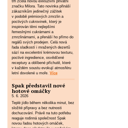
trh zcela novou exkluzivní privátní
značku Milora. Tato novinka přináší
zákazníkům jedinečný zážitek
v podobě prémiových zmrzlin a
poctivých cukrovinek, který je
inspirován těmi nejlepšími
řemeslnými cukrárnami a
zmrzlinárnami, a přenáší ho přímo do
regálů svých prodejen. Celá nová
řada sladkostí i mražených dezertů
sází na excelentní krémovou texturu,
poctivé ingredience, osvědčené
receptury a oblíbené příchutě, které
v každém soustu evokují atmosféru
letní dovolené u moře.
Více
Spak představil nové
hotové omáčky
5. 6. 2026
Teplé jídlo během několika minut, bez
složité přípravy a bez nutnosti
dochucování. Právě na tuto potřebu
reaguje rodinná společnost Spak
novou řadou hotových omáček,