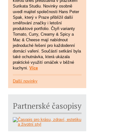
kterou dnes představila v pražském
Surikata Studiu. Novinky osobně
uvedl majitel společnosti Hans Peter
Spak, který v Praze přiblížil další
směřování značky i letošní
produktové portfolio. Čtyři varianty
Tomato, Curry, Creamy & Spicy a
Mac & Cheese mají nabídnout
jednoduché řešení pro každodenní
domácí vaření. Součástí setkání byla
také ochutnávka, která ukázala
praktické využití omáček v běžné
kuchyni.
Více
Další novinky
Partnerské časopisy