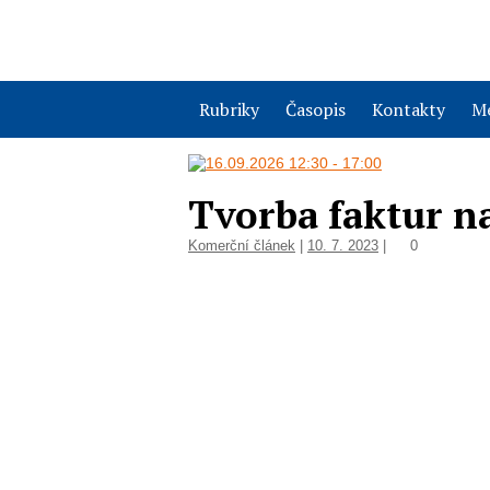
Rubriky
Časopis
Kontakty
Me
Tvorba faktur na
Komerční článek
|
10. 7. 2023
|
0