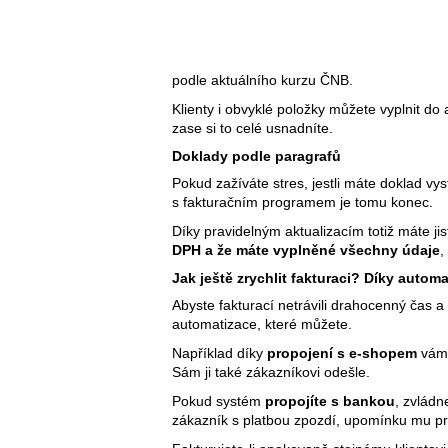
podle aktuálního kurzu ČNB.
Klienty i obvyklé položky můžete vyplnit do
zase si to celé usnadníte.
Doklady podle paragrafů
Pokud zažíváte stres, jestli máte doklad vy
s fakturačním programem je tomu konec.
Díky pravidelným aktualizacím totiž máte jis
DPH a že máte vyplněné všechny údaje
,
Jak ještě zrychlit fakturaci? Díky automa
Abyste fakturací netrávili drahocenný čas 
automatizace, které můžete.
Například díky
propojení s e-shopem
vám 
Sám ji také zákazníkovi odešle.
Pokud systém
propojíte s bankou
, zvládn
zákazník s platbou zpozdí, upomínku mu p