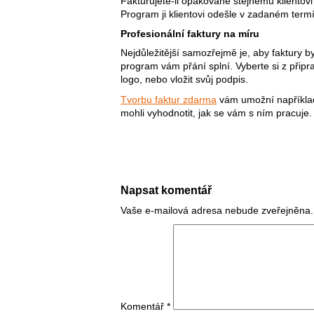
Fakturujete-li opakovaně stejnému klientovi
Program ji klientovi odešle v zadaném term
Profesionální faktury na míru
Nejdůležitější samozřejmě je, aby faktury b
program vám přání splní. Vyberte si z připr
logo, nebo vložit svůj podpis.
Tvorbu faktur zdarma
vám umožní například 
mohli vyhodnotit, jak se vám s ním pracuje.
Napsat komentář
Vaše e-mailová adresa nebude zveřejněna.
Komentář
*