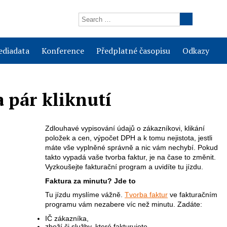
diadata
Konference
Předplatné časopisu
Odkazy
 pár kliknutí
Zdlouhavé vypisování údajů o zákazníkovi, klikání
položek a cen, výpočet DPH a k tomu nejistota, jestli
máte vše vyplněné správně a nic vám nechybí. Pokud
takto vypadá vaše tvorba faktur, je na čase to změnit.
Vyzkoušejte fakturační program a uvidíte tu jízdu.
Faktura za minutu? Jde to
Tu jízdu myslíme vážně.
Tvorba faktur
ve fakturačním
programu vám nezabere víc než minutu. Zadáte:
IČ zákazníka,
zboží či služby, které fakturujete,