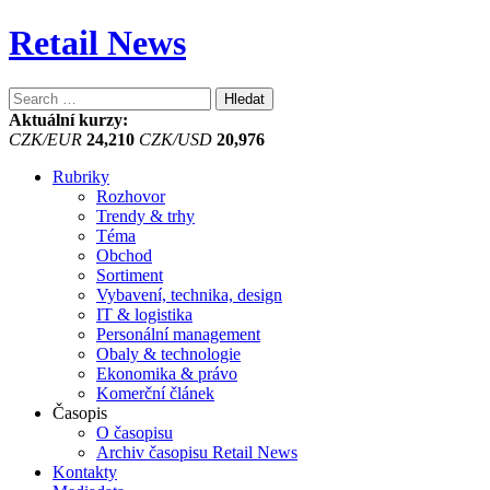
Retail News
Vyhledávání
Aktuální kurzy:
CZK/EUR
24,210
CZK/USD
20,976
Rubriky
Rozhovor
Trendy & trhy
Téma
Obchod
Sortiment
Vybavení, technika, design
IT & logistika
Personální management
Obaly & technologie
Ekonomika & právo
Komerční článek
Časopis
O časopisu
Archiv časopisu Retail News
Kontakty