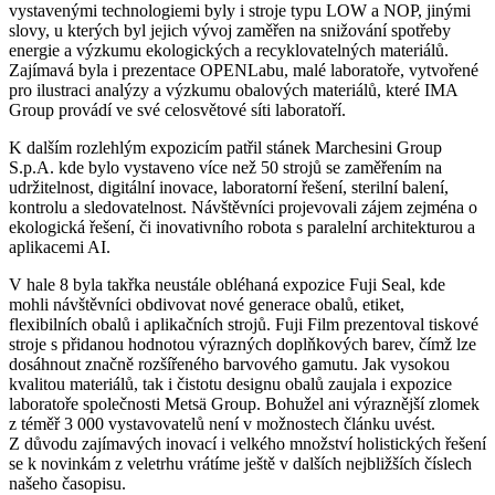
vystavenými technologiemi byly i stroje typu LOW a NOP, jinými
slovy, u kterých byl jejich vývoj zaměřen na snižování spotřeby
energie a výzkumu ekologických a recyklovatelných materiálů.
Zajímavá byla i prezentace OPENLabu, malé laboratoře, vytvořené
pro ilustraci analýzy a výzkumu obalových materiálů, které IMA
Group provádí ve své celosvětové síti laboratoří.
K dalším rozlehlým expozicím patřil stánek Marchesini Group
S.p.A. kde bylo vystaveno více než 50 strojů se zaměřením na
udržitelnost, digitální inovace, laboratorní řešení, sterilní balení,
kontrolu a sledovatelnost. Návštěvníci projevovali zájem zejména o
ekologická řešení, či inovativního robota s paralelní architekturou a
aplikacemi AI.
V hale 8 byla takřka neustále obléhaná expozice Fuji Seal, kde
mohli návštěvníci obdivovat nové generace obalů, etiket,
flexibilních obalů i aplikačních strojů. Fuji Film prezentoval tiskové
stroje s přidanou hodnotou výrazných doplňkových barev, čímž lze
dosáhnout značně rozšířeného barvového gamutu. Jak vysokou
kvalitou materiálů, tak i čistotu designu obalů zaujala i expozice
laboratoře společnosti Metsä Group. Bohužel ani výraznější zlomek
z téměř 3 000 vystavovatelů není v možnostech článku uvést.
Z důvodu zajímavých inovací i velkého množství holistických řešení
se k novinkám z veletrhu vrátíme ještě v dalších nejbližších číslech
našeho časopisu.