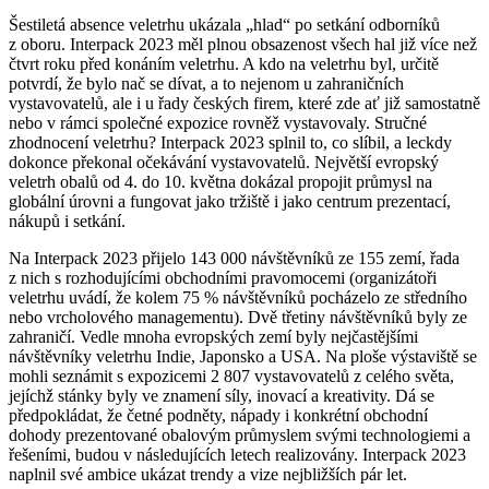
Šestiletá absence veletrhu ukázala „hlad“ po setkání odborníků
z oboru. Interpack 2023 měl plnou obsazenost všech hal již více než
čtvrt roku před konáním veletrhu. A kdo na veletrhu byl, určitě
potvrdí, že bylo nač se dívat, a to nejenom u zahraničních
vystavovatelů, ale i u řady českých firem, které zde ať již samostatně
nebo v rámci společné expozice rovněž vystavovaly. Stručné
zhodnocení veletrhu? Interpack 2023 splnil to, co slíbil, a leckdy
dokonce překonal očekávání vystavovatelů. Největší evropský
veletrh obalů od 4. do 10. května dokázal propojit průmysl na
globální úrovni a fungovat jako tržiště i jako centrum prezentací,
nákupů i setkání.
Na Interpack 2023 přijelo 143 000 návštěvníků ze 155 zemí, řada
z nich s rozhodujícími obchodními pravomocemi (organizátoři
veletrhu uvádí, že kolem 75 % návštěvníků pocházelo ze středního
nebo vrcholového managementu). Dvě třetiny návštěvníků byly ze
zahraničí. Vedle mnoha evropských zemí byly nejčastějšími
návštěvníky veletrhu Indie, Japonsko a USA. Na ploše výstaviště se
mohli seznámit s expozicemi 2 807 vystavovatelů z celého světa,
jejíchž stánky byly ve znamení síly, inovací a kreativity. Dá se
předpokládat, že četné podněty, nápady i konkrétní obchodní
dohody prezentované obalovým průmyslem svými technologiemi a
řešeními, budou v následujících letech realizovány. Interpack 2023
naplnil své ambice ukázat trendy a vize nejbližších pár let.