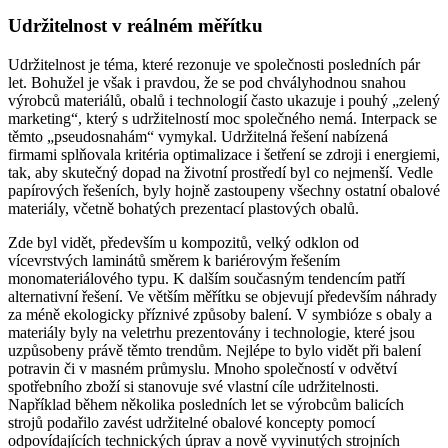
Udržitelnost v reálném měřítku
Udržitelnost je téma, které rezonuje ve společnosti posledních pár
let. Bohužel je však i pravdou, že se pod chvályhodnou snahou
výrobců materiálů, obalů i technologií často ukazuje i pouhý „zelený
marketing“, který s udržitelností moc společného nemá. Interpack se
těmto „pseudosnahám“ vymykal. Udržitelná řešení nabízená
firmami splňovala kritéria optimalizace i šetření se zdroji i energiemi,
tak, aby skutečný dopad na životní prostředí byl co nejmenší. Vedle
papírových řešeních, byly hojně zastoupeny všechny ostatní obalové
materiály, včetně bohatých prezentací plastových obalů.
Zde byl vidět, především u kompozitů, velký odklon od
vícevrstvých laminátů směrem k bariérovým řešením
monomateriálového typu. K dalším současným tendencím patří
alternativní řešení. Ve větším měřítku se objevují především náhrady
za méně ekologicky příznivé způsoby balení. V symbióze s obaly a
materiály byly na veletrhu prezentovány i technologie, které jsou
uzpůsobeny právě těmto trendům. Nejlépe to bylo vidět při balení
potravin či v masném průmyslu. Mnoho společností v odvětví
spotřebního zboží si stanovuje své vlastní cíle udržitelnosti.
Například během několika posledních let se výrobcům balicích
strojů podařilo zavést udržitelné obalové koncepty pomocí
odpovídajících technických úprav a nově vyvinutých strojních