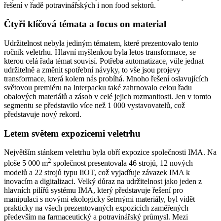
řešení v řadě potravinářských i non food sektorů.
Čtyři klíčová témata a focus on material
Udržitelnost nebyla jediným tématem, které prezentovalo tento
ročník veletrhu. Hlavní myšlenkou byla letos transformace, se
kterou celá řada témat souvisí. Potřeba automatizace, vůle jednat
udržitelně a změnit spotřební návyky, to vše jsou projevy
transformace, která kolem nás probíhá. Mnoho řešení oslavujících
světovou premiéru na Interpacku také zahrnovalo celou řadu
obalových materiálů a zásob v celé jejich rozmanitosti. Jen v tomto
segmentu se představilo více než 1 000 vystavovatelů, což
představuje nový rekord.
Letem světem expozicemi veletrhu
Největším stánkem veletrhu byla obří expozice společnosti IMA. Na
2
ploše 5 000 m
společnost presentovala 46 strojů, 12 nových
modelů a 22 strojů typu IiOT, což vyjadřuje závazek IMA k
inovacím a digitalizaci. Velký důraz na udržitelnost jako jeden z
hlavních pilířů systému IMA, který představuje řešení pro
manipulaci s novými ekologicky šetrnými materiály, byl vidět
prakticky na všech prezentovaných expozicích zaměřených
především na farmaceutický a potravinářský průmysl. Mezi