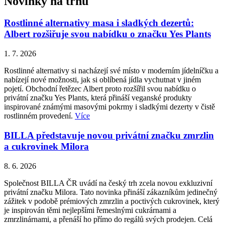
Novinky na trhu
Rostlinné alternativy masa i sladkých dezertů:
Albert rozšiřuje svou nabídku o značku Yes Plants
1. 7. 2026
Rostlinné alternativy si nacházejí své místo v moderním jídelníčku a
nabízejí nové možnosti, jak si oblíbená jídla vychutnat v jiném
pojetí. Obchodní řetězec Albert proto rozšířil svou nabídku o
privátní značku Yes Plants, která přináší veganské produkty
inspirované známými masovými pokrmy i sladkými dezerty v čistě
rostlinném provedení.
Více
BILLA představuje novou privátní značku zmrzlin
a cukrovinek Milora
8. 6. 2026
Společnost BILLA ČR uvádí na český trh zcela novou exkluzivní
privátní značku Milora. Tato novinka přináší zákazníkům jedinečný
zážitek v podobě prémiových zmrzlin a poctivých cukrovinek, který
je inspirován těmi nejlepšími řemeslnými cukrárnami a
zmrzlinárnami, a přenáší ho přímo do regálů svých prodejen. Celá