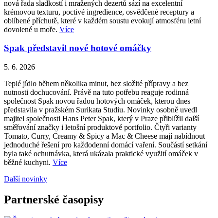
nová řada sladkostí i mražených dezertů sází na excelentní
krémovou texturu, poctivé ingredience, osvědčené receptury a
oblíbené příchutě, které v každém soustu evokují atmosféru letní
dovolené u moře.
Více
Spak představil nové hotové omáčky
5. 6. 2026
Teplé jídlo během několika minut, bez složité přípravy a bez
nutnosti dochucování. Právě na tuto potřebu reaguje rodinná
společnost Spak novou řadou hotových omáček, kterou dnes
představila v pražském Surikata Studiu. Novinky osobně uvedl
majitel společnosti Hans Peter Spak, který v Praze přiblížil další
směřování značky i letošní produktové portfolio. Čtyři varianty
Tomato, Curry, Creamy & Spicy a Mac & Cheese mají nabídnout
jednoduché řešení pro každodenní domácí vaření. Součástí setkání
byla také ochutnávka, která ukázala praktické využití omáček v
běžné kuchyni.
Více
Další novinky
Partnerské časopisy