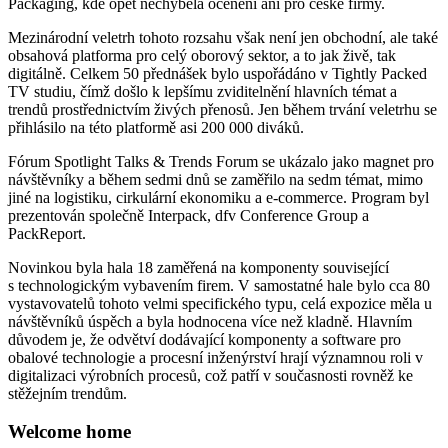
Packaging, kde opět nechyběla ocenění ani pro české firmy.
Mezinárodní veletrh tohoto rozsahu však není jen obchodní, ale také
obsahová platforma pro celý oborový sektor, a to jak živě, tak
digitálně. Celkem 50 přednášek bylo uspořádáno v Tightly Packed
TV studiu, čímž došlo k lepšímu zviditelnění hlavních témat a
trendů prostřednictvím živých přenosů. Jen během trvání veletrhu se
přihlásilo na této platformě asi 200 000 diváků.
Fórum Spotlight Talks & Trends Forum se ukázalo jako magnet pro
návštěvníky a během sedmi dnů se zaměřilo na sedm témat, mimo
jiné na logistiku, cirkulární ekonomiku a e-commerce. Program byl
prezentován společně Interpack, dfv Conference Group a
PackReport.
Novinkou byla hala 18 zaměřená na komponenty související
s technologickým vybavením firem. V samostatné hale bylo cca 80
vystavovatelů tohoto velmi specifického typu, celá expozice měla u
návštěvníků úspěch a byla hodnocena více než kladně. Hlavním
důvodem je, že odvětví dodávající komponenty a software pro
obalové technologie a procesní inženýrství hrají významnou roli v
digitalizaci výrobních procesů, což patří v současnosti rovněž ke
stěžejním trendům.
Welcome home