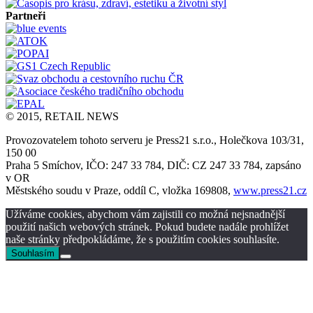
Partneři
© 2015, RETAIL NEWS
Provozovatelem tohoto serveru je Press21 s.r.o., Holečkova 103/31,
150 00
Praha 5 Smíchov, IČO: 247 33 784, DIČ: CZ 247 33 784, zapsáno
v OR
Městského soudu v Praze, oddíl C, vložka 169808,
www.press21.cz
Užíváme cookies, abychom vám zajistili co možná nejsnadnější
použití našich webových stránek. Pokud budete nadále prohlížet
naše stránky předpokládáme, že s použitím cookies souhlasíte.
Souhlasím