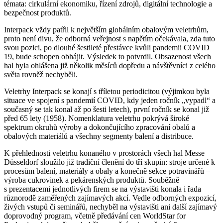
témata: cirkulární ekonomiku, řízení zdrojů, digitální technologie a
bezpečnost produktů.
Interpack vždy patřil k největším globálním obalovým veletrhům,
proto není divu, že odborná veřejnost s napětím očekávala, zda tuto
svou pozici, po dlouhé šestileté přestávce kvůli pandemii COVID
19, bude schopen obhájit. Výsledek to potvrdil. Obsazenost všech
hal byla ohlášena již několik měsíců dopředu a návštěvníci z celého
světa rovněž nechyběli.
Veletrhy Interpack se konají s tříletou periodicitou (výjimkou byla
situace ve spojení s pandemií COVID, kdy jeden ročník „vypadl“ a
současný se tak konal až po šesti letech), první ročník se konal již
před 65 lety (1958). Nomenklatura veletrhu pokrývá široké
spektrum okruhů výroby a dokončujícího zpracování obalů a
obalových materiálů a všechny segmenty balení a distribuce.
K přehlednosti veletrhu konaného v prostorách všech hal Messe
Düsseldorf sloužilo již tradiční členění do tří skupin: stroje určené k
procesům balení, materiály a obaly a konečně sekce potravinářů –
výroba cukrovinek a pekárenských produktů. Souběžně
s prezentacemi jednotlivých firem se na výstavišti konala i řada
různorodě zaměřených zajímavých akcí. Vedle odborných expozicí,
živých vstupů či seminářů, nechyběl na výstavišti ani další zajímavý
doprovodný program, včetně předávání cen WorldStar for