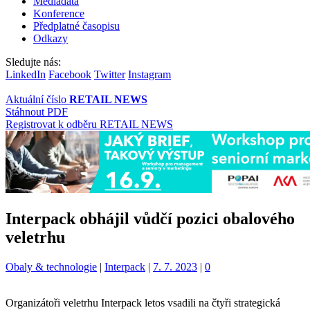
Mediadata
Konference
Předplatné časopisu
Odkazy
Sledujte nás:
LinkedIn
Facebook
Twitter
Instagram
Aktuální číslo
RETAIL NEWS
Stáhnout PDF
Registrovat k odběru RETAIL NEWS
Interpack obhájil vůdčí pozici obalového
veletrhu
Kategorie:
Štítky:
Obaly & technologie
|
Interpack
|
7. 7. 2023
|
0
Organizátoři veletrhu Interpack letos vsadili na čtyři strategická