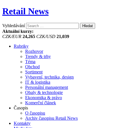
Retail News
Vyhledávání
Aktuální kurzy:
CZK/EUR
24,265
CZK/USD
21,039
Rubriky
Rozhovor
Trendy & trhy
Téma
Obchod
Sortiment
Vybavení, technika, design
IT & logistika
Personální management
Obaly & technologie
Ekonomika & právo
Komerční článek
Časopis
O časopisu
Archiv časopisu Retail News
Kontakty