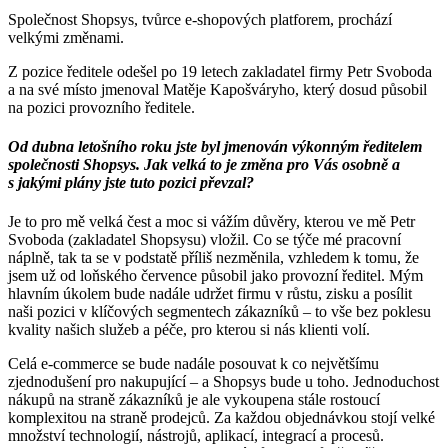
Společnost Shopsys, tvůrce e-shopových platforem, prochází
velkými změnami.
Z pozice ředitele odešel po 19 letech zakladatel firmy Petr Svoboda
a na své místo jmenoval Matěje Kapošváryho, který dosud působil
na pozici provozního ředitele.
Od dubna letošního roku jste byl jmenován výkonným ředitelem
společnosti Shopsys. Jak velká to je změna pro Vás osobně a
s jakými plány jste tuto pozici převzal?
Je to pro mě velká čest a moc si vážím důvěry, kterou ve mě Petr
Svoboda (zakladatel Shopsysu) vložil. Co se týče mé pracovní
náplně, tak ta se v podstatě příliš nezměnila, vzhledem k tomu, že
jsem už od loňského července působil jako provozní ředitel. Mým
hlavním úkolem bude nadále udržet firmu v růstu, zisku a posílit
naši pozici v klíčových segmentech zákazníků – to vše bez poklesu
kvality našich služeb a péče, pro kterou si nás klienti volí.
Celá e-commerce se bude nadále posouvat k co největšímu
zjednodušení pro nakupující – a Shopsys bude u toho. Jednoduchost
nákupů na straně zákazníků je ale vykoupena stále rostoucí
komplexitou na straně prodejců. Za každou objednávkou stojí velké
množství technologií, nástrojů, aplikací, integrací a procesů.