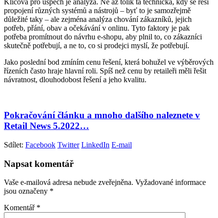
Klíčová pro úspěch je analýza. Ne až tolik ta technická, kdy se řeší
propojení různých systémů a nástrojů – byť to je samozřejmě
důležité taky – ale zejména analýza chování zákazníků, jejich
potřeb, přání, obav a očekávání v onlinu. Tyto faktory je pak
potřeba promítnout do návrhu e-shopu, aby plnil to, co zákazníci
skutečně potřebují, a ne to, co si prodejci myslí, že potřebují.
Jako poslední bod zmíním cenu řešení, která bohužel ve výběrových
řízeních často hraje hlavní roli. Spíš než cenu by retaileři měli řešit
návratnost, dlouhodobost řešení a jeho kvalitu.
Pokračování článku a mnoho dalšího naleznete v
Retail News 5.2022…
Sdílet:
Facebook
Twitter
LinkedIn
E-mail
Napsat komentář
Vaše e-mailová adresa nebude zveřejněna.
Vyžadované informace
jsou označeny
*
Komentář
*