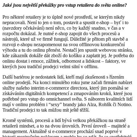
Jaké jsou největší překážky pro vstup retailera do světa online?
Pro některé retailery je to úplně nové prostředí, se kterým nikdy
nepracovali. Není to jen o tom, postavit a spustit e-shop – byť i to
(navzdory očekávání) není něco, co by každý snadno, v čas a v
rozpočtu dokázal. Je nutné e-shop zapojit do všech procesů a
nástrojů, které už ve firmě fungují. Důležité je přitom při stavbě a
rozvoji e-shopu nezapomenout na svou offlinovou konkurenční
výhodu a tu do onlinu přenést. Nestačí jen spustit webovou stránku,
kde zákazník dokáže dát zboží do košíku a zaplatit jej. Je potřeba do
onlinu dostat i emoce, zážitek, odbornost a lidskost – faktory, ve
kterých jsou tradiční prodejci velmi silní v offlinu.
Další bariérou je nedostatek lidí, kteří mají zkušenosti s řízením
online prodejů. Na konci minulého roku jsme začali firmám nabízet
služby našeho interim e-commerce directora, který jim pomáhá se
získáváním digitálních kompetencí a zmapováním kroků, které jsou
potřebné pro vstup do omnichannel světa. S náborem kvalitních lidí
mají v onlinu problém i “sexy” brandy jako Alza, Rohlík či Notino.
Tradiční prodejci to tak můžou mít ještě těžší.
Kromě systémů, procesů a lidí bývá velkou překážkou na straně
retailerů mindset, a to na dvou úrovních. První úroveň – majitelé a
management. Aktuálně si e-commerce prochází snad poprvé v
historii meziročním poklesem a mohlo by se zdát, že se spotřebitelé