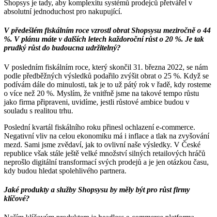
Shopsys je tady, aby komplexitu systémů prodejců přetvářel v
absolutní jednoduchost pro nakupující.
V předešlém fiskálním roce vzrostl obrat Shopsysu meziročně o 44
%. V plánu máte v dalších letech každoroční růst o 20 %. Je tak
prudký růst do budoucna udržitelný?
V posledním fiskálním roce, který skončil 31. března 2022, se nám
podle předběžných výsledků podařilo zvýšit obrat o 25 %. Když se
podívám dále do minulosti, tak je to už pátý rok v řadě, kdy rosteme
o více než 20 %. Myslím, že vnitřně jsme na takové tempo růstu
jako firma připraveni, uvidíme, jestli růstové ambice budou v
souladu s realitou trhu.
Poslední kvartál fiskálního roku přinesl ochlazení e-commerce.
Negativní vliv na celou ekonomiku má i inflace a tlak na zvyšování
mezd. Sami jsme zvědaví, jak to ovlivní naše výsledky. V České
republice však stále ještě velké množství silných retailových hráčů
neprošlo digitální transformací svých prodejů a je jen otázkou času,
kdy budou hledat spolehlivého partnera.
Jaké produkty a služby Shopsysu by měly být pro růst firmy
klíčové?