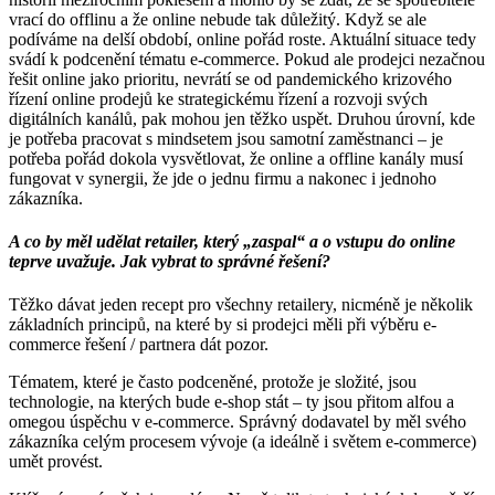
vrací do offlinu a že online nebude tak důležitý. Když se ale
podíváme na delší období, online pořád roste. Aktuální situace tedy
svádí k podcenění tématu e-commerce. Pokud ale prodejci nezačnou
řešit online jako prioritu, nevrátí se od pandemického krizového
řízení online prodejů ke strategickému řízení a rozvoji svých
digitálních kanálů, pak mohou jen těžko uspět. Druhou úrovní, kde
je potřeba pracovat s mindsetem jsou samotní zaměstnanci – je
potřeba pořád dokola vysvětlovat, že online a offline kanály musí
fungovat v synergii, že jde o jednu firmu a nakonec i jednoho
zákazníka.
A co by měl udělat retailer, který „zaspal“ a o vstupu do online
teprve uvažuje. Jak vybrat to správné řešení?
Těžko dávat jeden recept pro všechny retailery, nicméně je několik
základních principů, na které by si prodejci měli při výběru e-
commerce řešení / partnera dát pozor.
Tématem, které je často podceněné, protože je složité, jsou
technologie, na kterých bude e-shop stát – ty jsou přitom alfou a
omegou úspěchu v e-commerce. Správný dodavatel by měl svého
zákazníka celým procesem vývoje (a ideálně i světem e-commerce)
umět provést.