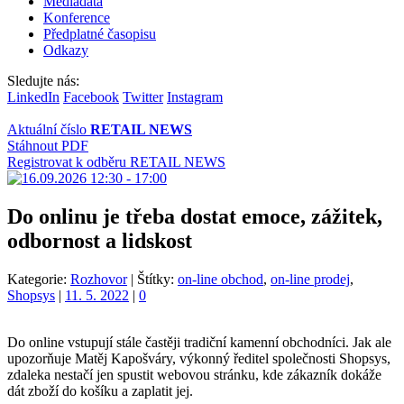
Mediadata
Konference
Předplatné časopisu
Odkazy
Sledujte nás:
LinkedIn
Facebook
Twitter
Instagram
Aktuální číslo
RETAIL NEWS
Stáhnout PDF
Registrovat k odběru RETAIL NEWS
Do onlinu je třeba dostat emoce, zážitek,
odbornost a lidskost
Kategorie:
Rozhovor
|
Štítky:
on-line obchod
,
on-line prodej
,
Shopsys
|
11. 5. 2022
|
0
Do online vstupují stále častěji tradiční kamenní obchodníci. Jak ale
upozorňuje Matěj Kapošváry, výkonný ředitel společnosti Shopsys,
zdaleka nestačí jen spustit webovou stránku, kde zákazník dokáže
dát zboží do košíku a zaplatit jej.