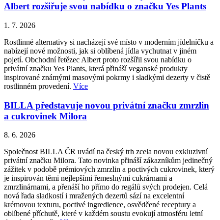
Albert rozšiřuje svou nabídku o značku Yes Plants
1. 7. 2026
Rostlinné alternativy si nacházejí své místo v moderním jídelníčku a
nabízejí nové možnosti, jak si oblíbená jídla vychutnat v jiném
pojetí. Obchodní řetězec Albert proto rozšířil svou nabídku o
privátní značku Yes Plants, která přináší veganské produkty
inspirované známými masovými pokrmy i sladkými dezerty v čistě
rostlinném provedení.
Více
BILLA představuje novou privátní značku zmrzlin
a cukrovinek Milora
8. 6. 2026
Společnost BILLA ČR uvádí na český trh zcela novou exkluzivní
privátní značku Milora. Tato novinka přináší zákazníkům jedinečný
zážitek v podobě prémiových zmrzlin a poctivých cukrovinek, který
je inspirován těmi nejlepšími řemeslnými cukrárnami a
zmrzlinárnami, a přenáší ho přímo do regálů svých prodejen. Celá
nová řada sladkostí i mražených dezertů sází na excelentní
krémovou texturu, poctivé ingredience, osvědčené receptury a
oblíbené příchutě, které v každém soustu evokují atmosféru letní