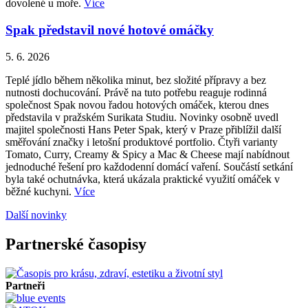
dovolené u moře.
Více
Spak představil nové hotové omáčky
5. 6. 2026
Teplé jídlo během několika minut, bez složité přípravy a bez
nutnosti dochucování. Právě na tuto potřebu reaguje rodinná
společnost Spak novou řadou hotových omáček, kterou dnes
představila v pražském Surikata Studiu. Novinky osobně uvedl
majitel společnosti Hans Peter Spak, který v Praze přiblížil další
směřování značky i letošní produktové portfolio. Čtyři varianty
Tomato, Curry, Creamy & Spicy a Mac & Cheese mají nabídnout
jednoduché řešení pro každodenní domácí vaření. Součástí setkání
byla také ochutnávka, která ukázala praktické využití omáček v
běžné kuchyni.
Více
Další novinky
Partnerské časopisy
Partneři