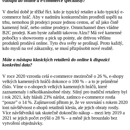
vstoupil do online a e-commerce specialisty?
V dnešní době je těžké říct. kdo je typický retailer a kdo typický e-
commerce hráč. Aby v nadmíru konkurenčním prostředí uspěli na
trhu, nemohou jít prodejci pouze jednou cestou, ať už jako čistě
kamenný hráč, nebo online prodejce. Omnichannel dnes vládne
B2C prodeji. Kam byste zařadili takovou Alzu? Má své kamenné
pobočky s showroomy a pick up pointy, ale drtivou většinu
produktů prodává online. Tyto dva světy se prolínají. Proto každý,
kdo myslí na své zákazníky, se musí přizpůsobit nové realitě.
Máte o nástupu klasických retailerů do online k dispozici
konkrétní data?
V roce 2020 vzrostla celá e-commerce meziročně o 26 %, e-shopy
velkých kamenných hráčů dokonce o 100 % – a to je průměrné
číslo. Víme o e-shopech velkých kamenných hráčů, které
zaznamenaly i několikanásobné růsty. Silný pro tradiční retailery byl
i rok 2021, kdy hlásili 23% nárůst, zatímco e-commerce rostla
“pouze” o 14 %. Zajímavostí přitom je, že ve srovnání s rokem 2020
loni návštěvnost e-shopů retailistů klesla, ale jejich obraty rostly.
Více návštěvníků tak skutečně dokončilo nákup – mezi lety 2019 a
2021 se jejich počet zvýšil o 28 % – a méně jich brouzdalo bez
vytvoření objednávky.