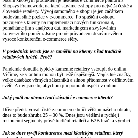
Naším klíčovým produktem je headless e-commerce platforma
Shopsys Framework, na které stavíme e-shopy pro největší české a
slovenské retailery. Vývoj samotného e-shopu je jen začátkem
budování silné pozice v e-commerce. Po spuštění e-shopu
pracujeme s klienty na implementaci nových funkcionalit,
pomáháme jim s analýzou dat, marketingem a zvyšováním
konverzního poměru. Jsme pro ně průvodcem drsným světem
vysoce konkurenční e-commerce sféry.
V posledních letech jste se zaměřili na klienty z řad tradičně
retailových hráčů. Proč?
Pandemie donutila typicky kamenné retailery vstoupit do onlinu.
Věříme, že v onlinu mohou být ještě úspěšnější. Mají silné značky,
velké databáze věrných zákazníků a silnou přítomnost v offlinovém
světě. A my jsme tu, abychom jim pomohli uspět i v onlinu.
Jaký podíl na obratu tvoří stávající e-commerce klienti?
Dříve představovali čistě e-commerce hráči většinu našeho obratu,
dnes to bude zhruba 25 – 30 %. Dnes jsou většími a rychleji
rostoucími segmenty právě tradiční retaileři a B2B hráči a výrobci.
Jak se dnes vyvíjí konkurence mezi klasickým retailem, který