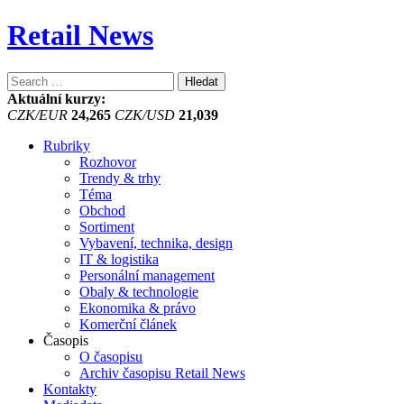
Retail News
Vyhledávání
Aktuální kurzy:
CZK/EUR
24,265
CZK/USD
21,039
Rubriky
Rozhovor
Trendy & trhy
Téma
Obchod
Sortiment
Vybavení, technika, design
IT & logistika
Personální management
Obaly & technologie
Ekonomika & právo
Komerční článek
Časopis
O časopisu
Archiv časopisu Retail News
Kontakty