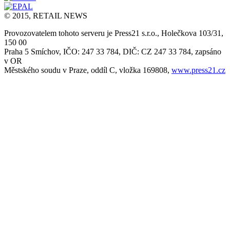
© 2015, RETAIL NEWS
Provozovatelem tohoto serveru je Press21 s.r.o., Holečkova 103/31,
150 00
Praha 5 Smíchov, IČO: 247 33 784, DIČ: CZ 247 33 784, zapsáno
v OR
Městského soudu v Praze, oddíl C, vložka 169808,
www.press21.cz