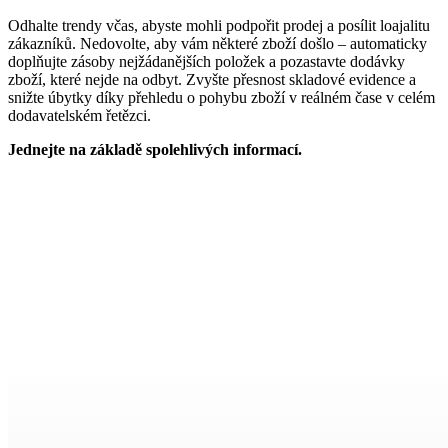
Odhalte trendy včas, abyste mohli podpořit prodej a posílit loajalitu
zákazníků. Nedovolte, aby vám některé zboží došlo – automaticky
doplňujte zásoby nejžádanějších položek a pozastavte dodávky
zboží, které nejde na odbyt. Zvyšte přesnost skladové evidence a
snižte úbytky díky přehledu o pohybu zboží v reálném čase v celém
dodavatelském řetězci.
Jednejte na základě spolehlivých informací.