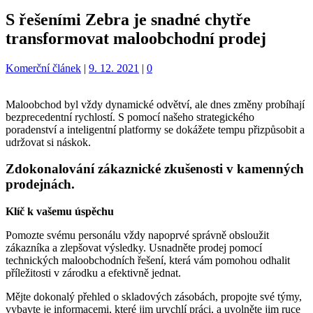
S řešeními Zebra je snadné chytře
transformovat maloobchodní prodej
Kategorie:
Komerční článek
|
9. 12. 2021
|
0
Maloobchod byl vždy dynamické odvětví, ale dnes změny probíhají
bezprecedentní rychlostí. S pomocí našeho strategického
poradenství a inteligentní platformy se dokážete tempu přizpůsobit a
udržovat si náskok.
Zdokonalování zákaznické zkušenosti v kamenných
prodejnách.
Klíč k vašemu úspěchu
Pomozte svému personálu vždy napoprvé správně obsloužit
zákazníka a zlepšovat výsledky. Usnadněte prodej pomocí
technických maloobchodních řešení, která vám pomohou odhalit
příležitosti v zárodku a efektivně jednat.
Mějte dokonalý přehled o skladových zásobách, propojte své týmy,
vybavte je informacemi, které jim urychlí práci, a uvolněte jim ruce