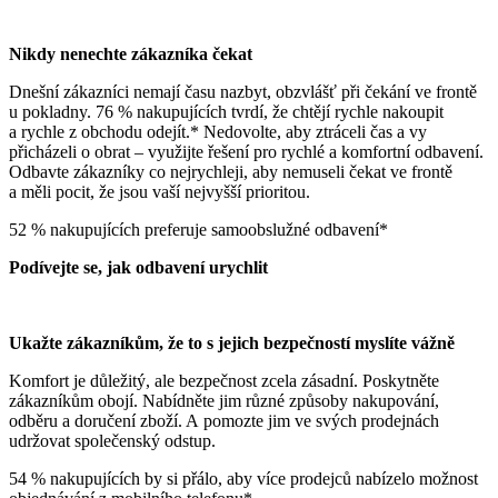
Nikdy nenechte zákazníka čekat
Dnešní zákazníci nemají času nazbyt, obzvlášť při čekání ve frontě
u pokladny. 76 % nakupujících tvrdí, že chtějí rychle nakoupit
a rychle z obchodu odejít.* Nedovolte, aby ztráceli čas a vy
přicházeli o obrat – využijte řešení pro rychlé a komfortní odbavení.
Odbavte zákazníky co nejrychleji, aby nemuseli čekat ve frontě
a měli pocit, že jsou vaší nejvyšší prioritou.
52 % nakupujících preferuje samoobslužné odbavení*
Podívejte se, jak odbavení urychlit
Ukažte zákazníkům, že to s jejich bezpečností myslíte vážně
Komfort je důležitý, ale bezpečnost zcela zásadní. Poskytněte
zákazníkům obojí. Nabídněte jim různé způsoby nakupování,
odběru a doručení zboží. A pomozte jim ve svých prodejnách
udržovat společenský odstup.
54 % nakupujících by si přálo, aby více prodejců nabízelo možnost