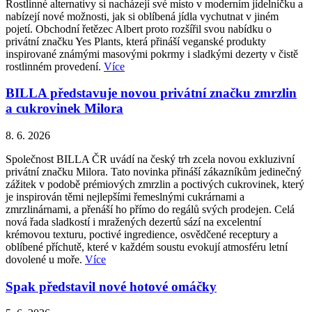
Rostlinné alternativy si nacházejí své místo v moderním jídelníčku a
nabízejí nové možnosti, jak si oblíbená jídla vychutnat v jiném
pojetí. Obchodní řetězec Albert proto rozšířil svou nabídku o
privátní značku Yes Plants, která přináší veganské produkty
inspirované známými masovými pokrmy i sladkými dezerty v čistě
rostlinném provedení.
Více
BILLA představuje novou privátní značku zmrzlin
a cukrovinek Milora
8. 6. 2026
Společnost BILLA ČR uvádí na český trh zcela novou exkluzivní
privátní značku Milora. Tato novinka přináší zákazníkům jedinečný
zážitek v podobě prémiových zmrzlin a poctivých cukrovinek, který
je inspirován těmi nejlepšími řemeslnými cukrárnami a
zmrzlinárnami, a přenáší ho přímo do regálů svých prodejen. Celá
nová řada sladkostí i mražených dezertů sází na excelentní
krémovou texturu, poctivé ingredience, osvědčené receptury a
oblíbené příchutě, které v každém soustu evokují atmosféru letní
dovolené u moře.
Více
Spak představil nové hotové omáčky