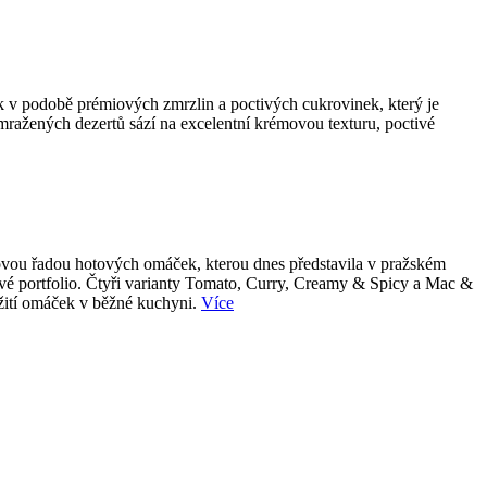
k v podobě prémiových zmrzlin a poctivých cukrovinek, který je
 mražených dezertů sází na excelentní krémovou texturu, poctivé
 novou řadou hotových omáček, kterou dnes představila v pražském
tové portfolio. Čtyři varianty Tomato, Curry, Creamy & Spicy a Mac &
užití omáček v běžné kuchyni.
Více