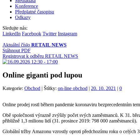
Mediadata
Konference
Předplatné časopisu
Odkazy
Sledujte nás:
LinkedIn
Facebook
Twitter
Instagram
Aktuální číslo
RETAIL NEWS
Stáhnout PDF
Registrovat k odběru RETAIL NEWS
Online giganti pod lupou
Kategorie:
Obchod
|
Štítky:
on-line obchod
|
20. 10. 2021
|
0
Online prodej rostl během pandemie koronaviru bezprecedentním tem
Obě společnosti výrazně zvýšily počet svých zaměstnanců. K 31. bř
přibližně 1,3 milionu lidí (31. prosince 2019: 798 000 zaměstnanců).
Globální tržby Amazonu vzrostly oproti předchozímu roku o celých 3