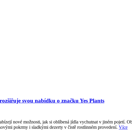
 rozšiřuje svou nabídku o značku Yes Plants
abízejí nové možnosti, jak si oblíbená jídla vychutnat v jiném pojetí. O
sovými pokrmy i sladkými dezerty v čistě rostlinném provedení.
Více