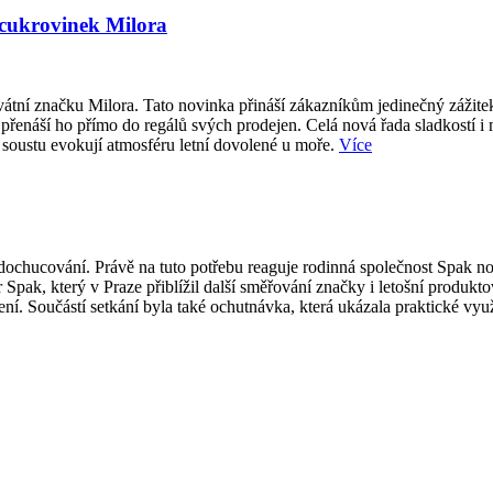
 cukrovinek Milora
átní značku Milora. Tato novinka přináší zákazníkům jedinečný zážite
přenáší ho přímo do regálů svých prodejen. Celá nová řada sladkostí i
 soustu evokují atmosféru letní dovolené u moře.
Více
ti dochucování. Právě na tuto potřebu reaguje rodinná společnost Spak
 Spak, který v Praze přiblížil další směřování značky i letošní produk
í. Součástí setkání byla také ochutnávka, která ukázala praktické vy