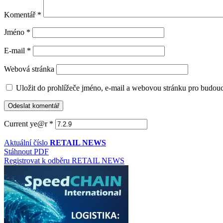
Komentář
*
Jméno
*
E-mail
*
Webová stránka
Uložit do prohlížeče jméno, e-mail a webovou stránku pro budou
Current ye@r
*
Aktuální číslo
RETAIL NEWS
Stáhnout PDF
Registrovat k odběru RETAIL NEWS