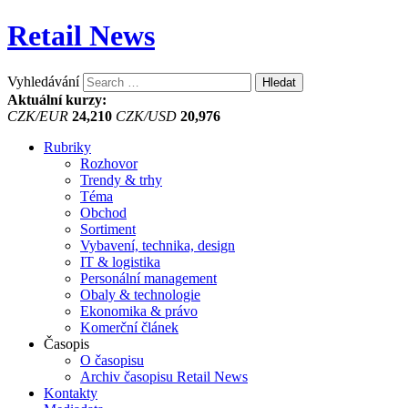
Retail News
Vyhledávání
Aktuální kurzy:
CZK/EUR
24,210
CZK/USD
20,976
Rubriky
Rozhovor
Trendy & trhy
Téma
Obchod
Sortiment
Vybavení, technika, design
IT & logistika
Personální management
Obaly & technologie
Ekonomika & právo
Komerční článek
Časopis
O časopisu
Archiv časopisu Retail News
Kontakty