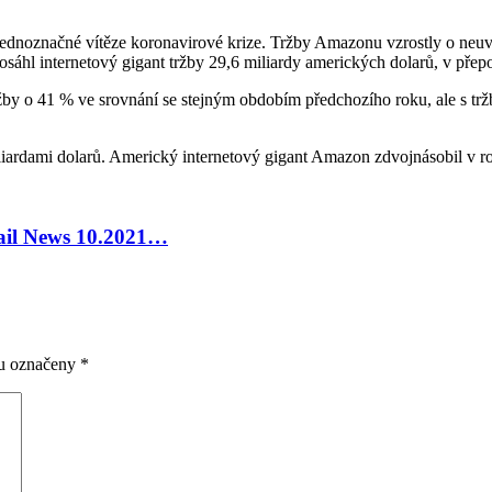
 jednoznačné vítěze koronavirové krize. Tržby Amazonu vzrostly o neu
áhl internetový gigant tržby 29,6 miliardy amerických dolarů, v přepo
ržby o 41 % ve srovnání se stejným obdobím předchozího roku, ale s trž
iardami dolarů. Americký internetový gigant Amazon zdvojnásobil v roc
tail News 10.2021…
ou označeny
*