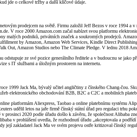
okud jde o celkové tržby a další klíčové údaje.
ernetovým prodejcem na světě. Firmu založil Jeff Bezos v roce 1994 a
on.de. V roce 2000 Amazon.com začal nabízet svou platformu elektr
ony malých podniků, privátních značek a soukromých prodejců. Amazon
Fulfillment by Amazon, Amazon Web Services, Kindle Direct Publishing
t Walk Out, Amazon Studios nebo The Climate Pledge. V lednu 2018 Ama
 odstupuje ze své pozice generálního ředitele a v budoucnu se jako př
vize s IT službami a úložným prostorem na internetu.
oce 1999 Jack Ma, bývalý učitel angličtiny z čínského Chang-čou. Sk
 služeb elektronického obchodování B2B, B2C a C2C a mobilních plateb
nline platformám Aliexpress, Taobao a online platebnímu systému Alip
euters udělil letos na jaře firmě čínský státní úřad pro regulaci trhu 
é v prosinci 2020 podle úřadu došlo k závěru, že společnost Alibaba z
ibaba v prohlášení uvedla, že rozhodnutí úřadu „akceptovala a podřídí 
 její zakladatel Jack Ma ve svém projevu ostře kritizoval čínský regu