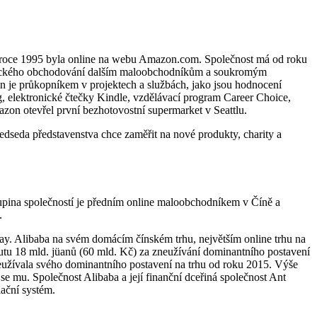
 v roce 1995 byla online na webu Amazon.com. Společnost má od roku
onického obchodování dalším maloobchodníkům a soukromým
 je průkopníkem v projektech a službách, jako jsou hodnocení
, elektronické čtečky Kindle, vzdělávací program Career Choice,
zon otevřel první bezhotovostní supermarket v Seattlu.
edseda představenstva chce zaměřit na nové produkty, charity a
upina společností je předním online maloobchodníkem v Číně a
.
ay. Alibaba na svém domácím čínském trhu, největším online trhu na
pokutu 18 mld. jüanů (60 mld. Kč) za zneužívání dominantního postavení
neužívala svého dominantního postavení na trhu od roku 2015. Výše
se mu. Společnost Alibaba a její finanční dceřiná společnost Ant
lační systém.