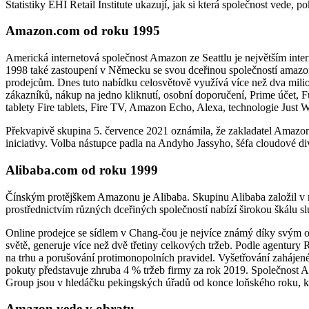
Statistiky EHI Retail Institute ukazují, jak si která společnost vede, p
Amazon.com od roku 1995
Americká internetová společnost Amazon ze Seattlu je největším int
1998 také zastoupení v Německu se svou dceřinou společností amaz
prodejcům. Dnes tuto nabídku celosvětově využívá více než dva mili
zákazníků, nákup na jedno kliknutí, osobní doporučení, Prime účet, 
tablety Fire tablets, Fire TV, Amazon Echo, Alexa, technologie Jus
Překvapivě skupina 5. července 2021 oznámila, že zakladatel Amazonu
iniciativy. Volba nástupce padla na Andyho Jassyho, šéfa cloudové di
Alibaba.com od roku 1999
Čínským protějškem Amazonu je Alibaba. Skupinu Alibaba založil v r
prostřednictvím různých dceřiných společností nabízí širokou škálu
Online prodejce se sídlem v Chang-čou je nejvíce známý díky svým o
světě, generuje více než dvě třetiny celkových tržeb. Podle agentury R
na trhu a porušování protimonopolních pravidel. Vyšetřování zahájen
pokuty představuje zhruba 4 % tržeb firmy za rok 2019. Společnost Al
Group jsou v hledáčku pekingských úřadů od konce loňského roku, kdy
Amazon vede v obratu