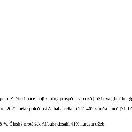
pem. Z této situace mají značný prospěch samozřejmě i dva globální 
eznu 2021 měla společnost Alibaba celkem 251 462 zaměstnanců (31. b
8 %. Čínský protějšek Alibaba dosáhl 41% nárůstu tržeb.