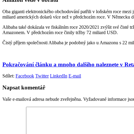
Oba giganti elektronického obchodování patřili v loňském roce mezi
miliard amerických dolarů více než v předchozím roce. V Německu dos
Alibaba také dokázala ve fiskálním roce 2020/2021 zvýšit své čisté t
Amazonem. V předchozím roce činily tržby 72 miliard USD.
Čistý příjem společnosti Alibaba je podobný jako u Amazonu s 22 mil
Pokračování článku a mnoho dalšího naleznete v Re
Sdílet:
Facebook
Twitter
LinkedIn
E-mail
Napsat komentář
Vaše e-mailová adresa nebude zveřejněna.
Vyžadované informace js