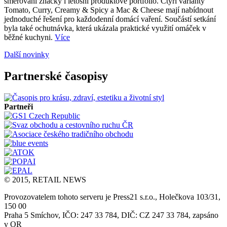
směřování značky i letošní produktové portfolio. Čtyři varianty
Tomato, Curry, Creamy & Spicy a Mac & Cheese mají nabídnout
jednoduché řešení pro každodenní domácí vaření. Součástí setkání
byla také ochutnávka, která ukázala praktické využití omáček v
běžné kuchyni.
Více
Další novinky
Partnerské časopisy
Partneři
© 2015, RETAIL NEWS
Provozovatelem tohoto serveru je Press21 s.r.o., Holečkova 103/31,
150 00
Praha 5 Smíchov, IČO: 247 33 784, DIČ: CZ 247 33 784, zapsáno
v OR