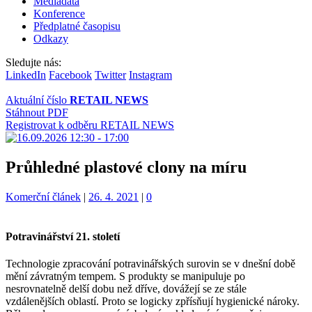
Mediadata
Konference
Předplatné časopisu
Odkazy
Sledujte nás:
LinkedIn
Facebook
Twitter
Instagram
Aktuální číslo
RETAIL NEWS
Stáhnout PDF
Registrovat k odběru RETAIL NEWS
Průhledné plastové clony na míru
Kategorie:
Komerční článek
|
26. 4. 2021
|
0
Potravinářství 21. století
Technologie zpracování potravinářských surovin se v dnešní době
mění závratným tempem. S produkty se manipuluje po
nesrovnatelně delší dobu než dříve, dovážejí se ze stále
vzdálenějších oblastí. Proto se logicky zpřísňují hygienické nároky.