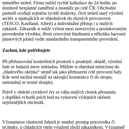
minulého století. Firma nabízí rychlé kalkulace do 24 hodin, po
domluvě bezplatné zaměření a montáže po celé ČR. Obchodní
partneři oceňují zejména rychlé dodávky, čtvrt století starý výrobní
archív u opakujících se objednávek do různých provozoven
(TESCO, Kaufland, Albert) a individuální přístup i u malých
zakázek. Zákazník si může vybrat mezi nerezovým a pozinkovaným
provedením výrobku, třemi cenovými hladinami a několika barvami
plastových pásků vedle standardního transparentního provedení.
Zacloní, kde potřebujete
Při přehrazování konkrétních prostorů v prodejně, skladě, výrobní
hale se fantazii meze nekladou. Můžete si objednat miniclonu do
„hladového okénka“ stejně tak jako přehrazení celé provozní haly.
Kde není možná montáž na stávající konstrukce či do stropu,
nainstalují se nosné sloupky.
Právě v období covidové éry se váha malých clonek přesunula
z doplňků vchodů psích bud na vybavení výdejních okének
nejrůznějších obchodů.
Významnou vlastností žaluzií je snadný prostup pracovníka či
techniky, u chladicích vitrín vytažení zboží zákazníkem. Významně