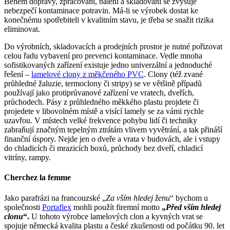
Během dopravy, zpracování, balení a skladování se zvyšuje
nebezpečí kontaminace potravin. Má-li se výrobek dostat ke
konečnému spotřebiteli v kvalitním stavu, je třeba se snažit rizika
eliminovat.
Do výrobních, skladovacích a prodejních prostor je nutné pořizovat
celou řadu vybavení pro prevenci kontaminace. Vedle mnoha
sofistikovaných zařízení existuje jedno univerzální a jednoduché
řešení –
lamelové clony z měkčeného PVC
. Clony (též zvané
průhledné žaluzie, termoclony či stripy) se ve většině případů
používají jako protiprůvanové zařízení ve vratech, dveřích,
průchodech. Pásy z průhledného měkkého plastu projdete či
projedete v libovolném místě a visící lamely se za vámi rychle
uzavřou. V místech velké frekvence pohybu lidí či techniky
zabraňují značným tepelným ztrátám vlivem vyvětrání, a tak přináší
finanční úspory. Nejde jen o dveře a vrata v budovách, ale i vstupy
do chladicích či mrazicích boxů, průchody bez dveří, chladicí
vitríny, rampy.
Cherchez la femme
Jako parafrázi na francouzské „
Za vším hledej ženu
“ bychom u
společnosti
Portaflex
mohli použít firemní motto
„
Před vším hledej
clonu
“.
U tohoto výrobce lamelových clon a kyvných vrat se
spojuje německá kvalita plastu a české zkušenosti od počátku 90. let