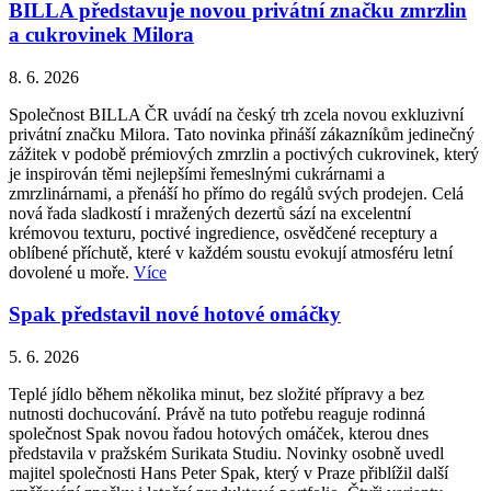
BILLA představuje novou privátní značku zmrzlin
a cukrovinek Milora
8. 6. 2026
Společnost BILLA ČR uvádí na český trh zcela novou exkluzivní
privátní značku Milora. Tato novinka přináší zákazníkům jedinečný
zážitek v podobě prémiových zmrzlin a poctivých cukrovinek, který
je inspirován těmi nejlepšími řemeslnými cukrárnami a
zmrzlinárnami, a přenáší ho přímo do regálů svých prodejen. Celá
nová řada sladkostí i mražených dezertů sází na excelentní
krémovou texturu, poctivé ingredience, osvědčené receptury a
oblíbené příchutě, které v každém soustu evokují atmosféru letní
dovolené u moře.
Více
Spak představil nové hotové omáčky
5. 6. 2026
Teplé jídlo během několika minut, bez složité přípravy a bez
nutnosti dochucování. Právě na tuto potřebu reaguje rodinná
společnost Spak novou řadou hotových omáček, kterou dnes
představila v pražském Surikata Studiu. Novinky osobně uvedl
majitel společnosti Hans Peter Spak, který v Praze přiblížil další