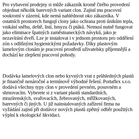
Pro vybavení prodejny si může zákazník kromě čirého provedení
objednat několik barevných variant clon. Zajistí mu pracovní
soukromí v zázemí, kde nemá nahlédnout oko zákazníka. V
ostatních prostorech fungují clony jako ochrana proti únikům tepla,
vnikání sněhu, deště, listí, hmyzu či ptáků. Nemusí nutně fungovat
jako eliminace špatných zaměstnaneckých návyků, jako je
nezavírání dveří. Lze je instalovat i v jednom prostoru pro oddělení
zón s odlišnými hygienickými požadavky. Díky plastovým
lamelovým clonám je pracovní prostředí uživatelsky příjemnější a
dochází ke zlepšení pracovní pohody.
Dodávka lamelových clon nebo kyvných vrat z průhledných plastů
je finančně nenáročné a termínově výhodné řešení. Portaflex s.r.o.
dodává všechny typy clon v provedení pevném, posuvném a
shrnovacím. Vyberete si z variant plastů standardních,
mrazírenských, svařovacích, žebrovaných, mřížkovaných,
barevných či jiných. U již nainstalovaných zařízení firma na
vyžádání zajistí při dodávce nových plastů zpětný odběr použitých
výplní k ekologické likvidaci.