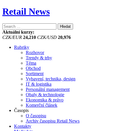
Retail News
Vyhledávání
Aktuální kurzy:
CZK/EUR
24,210
CZK/USD
20,976
Rubriky
Rozhovor
Trendy & trhy
Téma
Obchod
Sortiment
Vybavení, technika, design
IT & logistika
Personální management
Obaly & technologie
Ekonomika & právo
Komerční článek
Časopis
O časopisu
Archiv časopisu Retail News
Kontakty