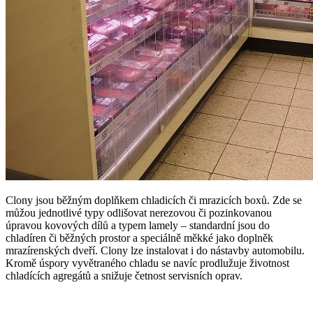
Clony jsou běžným doplňkem chladicích či mrazicích boxů. Zde se
můžou jednotlivé typy odlišovat nerezovou či pozinkovanou
úpravou kovových dílů a typem lamely – standardní jsou do
chladíren či běžných prostor a speciálně měkké jako doplněk
mrazírenských dveří. Clony lze instalovat i do nástavby automobilu.
Kromě úspory vyvětraného chladu se navíc prodlužuje životnost
chladících agregátů a snižuje četnost servisních oprav.