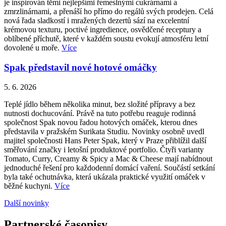
je inspirován těmi nejlepšími řemeslnými cukrárnami a
zmrzlinárnami, a přenáší ho přímo do regálů svých prodejen. Celá
nová řada sladkostí i mražených dezertů sází na excelentní
krémovou texturu, poctivé ingredience, osvědčené receptury a
oblíbené příchutě, které v každém soustu evokují atmosféru letní
dovolené u moře.
Více
Spak představil nové hotové omáčky
5. 6. 2026
Teplé jídlo během několika minut, bez složité přípravy a bez
nutnosti dochucování. Právě na tuto potřebu reaguje rodinná
společnost Spak novou řadou hotových omáček, kterou dnes
představila v pražském Surikata Studiu. Novinky osobně uvedl
majitel společnosti Hans Peter Spak, který v Praze přiblížil další
směřování značky i letošní produktové portfolio. Čtyři varianty
Tomato, Curry, Creamy & Spicy a Mac & Cheese mají nabídnout
jednoduché řešení pro každodenní domácí vaření. Součástí setkání
byla také ochutnávka, která ukázala praktické využití omáček v
běžné kuchyni.
Více
Další novinky
Partnerské časopisy