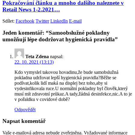
Pokračování článku a mnoho dalšího naleznete v
Retail News 1-2.2021…
Sdílet:
Facebook
Twitter
LinkedIn
E-mail
Jeden komentář: “Samoobslužné pokladny
umožňují lépe dodržovat hygienická pravidla”
Teta Zdena
napsal:
22. 10. 2021 (13:13)
Kdo vymyslel takovou hovadinu,že bude samobslužná
pokladna udržovat lepší hygienická pravidla?Běžte se
podívat,kolik lidí maká na displej bez toho,aby si
vydesinfikovala ruce.U normální pokladny byl člověk,který
musí mít zdravotní průkaz.A tady,žádná desinfekce,nic.A to je
v pořaldku v covidové době?
Odpovědět
Napsat komentář
Vaše e-mailová adresa nebude zveřejněna.
Vyžadované informace