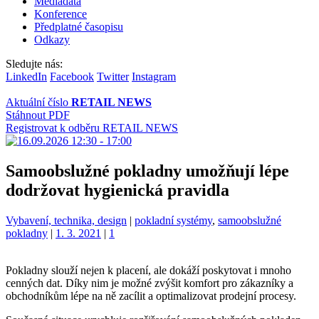
Mediadata
Konference
Předplatné časopisu
Odkazy
Sledujte nás:
LinkedIn
Facebook
Twitter
Instagram
Aktuální číslo
RETAIL NEWS
Stáhnout PDF
Registrovat k odběru RETAIL NEWS
Samoobslužné pokladny umožňují lépe
dodržovat hygienická pravidla
Kategorie:
Štítky:
Vybavení, technika, design
|
pokladní systémy
,
samoobslužné
pokladny
|
1. 3. 2021
|
1
Pokladny slouží nejen k placení, ale dokáží poskytovat i mnoho
cenných dat. Díky nim je možné zvýšit komfort pro zákazníky a
obchodníkům lépe na ně zacílit a optimalizovat prodejní procesy.