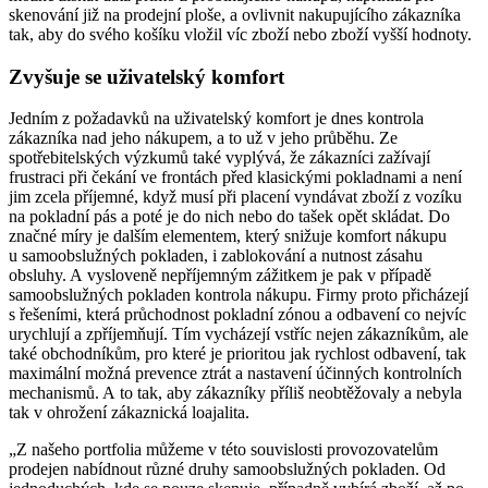
skenování již na prodejní ploše, a ovlivnit nakupujícího zákazníka
tak, aby do svého košíku vložil víc zboží nebo zboží vyšší hodnoty.
Zvyšuje se uživatelský komfort
Jedním z požadavků na uživatelský komfort je dnes kontrola
zákazníka nad jeho nákupem, a to už v jeho průběhu. Ze
spotřebitelských výzkumů také vyplývá, že zákazníci zažívají
frustraci při čekání ve frontách před klasickými pokladnami a není
jim zcela příjemné, když musí při placení vyndávat zboží z vozíku
na pokladní pás a poté je do nich nebo do tašek opět skládat. Do
značné míry je dalším elementem, který snižuje komfort nákupu
u samoobslužných pokladen, i zablokování a nutnost zásahu
obsluhy. A vysloveně nepříjemným zážitkem je pak v případě
samoobslužných pokladen kontrola nákupu. Firmy proto přicházejí
s řešeními, která průchodnost pokladní zónou a odbavení co nejvíc
urychlují a zpříjemňují. Tím vycházejí vstříc nejen zákazníkům, ale
také obchodníkům, pro které je prioritou jak rychlost odbavení, tak
maximální možná prevence ztrát a nastavení účinných kontrolních
mechanismů. A to tak, aby zákazníky příliš neobtěžovaly a nebyla
tak v ohrožení zákaznická loajalita.
„Z našeho portfolia můžeme v této souvislosti provozovatelům
prodejen nabídnout různé druhy samoobslužných pokladen. Od