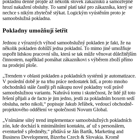
pokladnu denně projde až několik stovek zákazníků a samozřejmě
hrozí nakažení obsluhy. To samé platí také pro zákazníka, který se
nechce s nikým zbytečně stýkat. Logickým vyústěním proto je
samoobslužná pokladna.
Pokladny umožňují šetřit
Jednou z výrazných výhod samoobslužný pokladen je fakt, že na
několik pokladen dohlíží jedna pokladní. To mimo jiné umožňuje
uspořit lidskou pracovní sílu, která se tak může věnovat důležitějším
činnostem, například pomáhat zákazníkovi s výběrem zboží přímo
na prodejní ploše.
„Trendem v oblasti pokladen a pokladních systémů je automatizace.
V poslední době je na trhu práce nedostatek lidí, a proto mnoho
obchodníků stále častěji při nákupu nové pokladny volí právě
samoobslužnou variantu. Nahrává tomu i skutečnost, že lidé již toto
řešení přijali a de facto je jim jedno, jestli za pokladním boxem sedí
obsluha, nebo nikoli,“ popisuje Jakub Jeřábek, vedoucí obchodně-
projektového oddělení ve společnosti Novum Global.
„Vnímáme silný trend implementace samoobslužných pokladních
zón, kde dochází k minimálními kontaktu, ať už s personálem,
eventuelně s předměty,“ přidává se Ján Bartík, Marketing and
Business Development, Bizerba Czech & Slovakia. Kromě