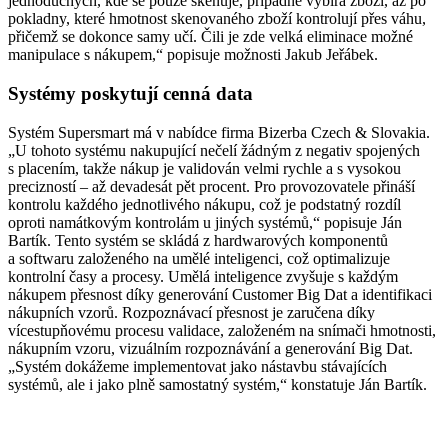
jednoduchých, kde se pouze skenuje, případně vybírá zboží, až po
pokladny, které hmotnost skenovaného zboží kontrolují přes váhu,
přičemž se dokonce samy učí. Čili je zde velká eliminace možné
manipulace s nákupem,“ popisuje možnosti Jakub Jeřábek.
Systémy poskytují cenná data
Systém Supersmart má v nabídce firma Bizerba Czech & Slovakia.
„U tohoto systému nakupující nečelí žádným z negativ spojených
s placením, takže nákup je validován velmi rychle a s vysokou
precizností – až devadesát pět procent. Pro provozovatele přináší
kontrolu každého jednotlivého nákupu, což je podstatný rozdíl
oproti namátkovým kontrolám u jiných systémů,“ popisuje Ján
Bartík. Tento systém se skládá z hardwarových komponentů
a softwaru založeného na umělé inteligenci, což optimalizuje
kontrolní časy a procesy. Umělá inteligence zvyšuje s každým
nákupem přesnost díky generování Customer Big Dat a identifikaci
nákupních vzorů. Rozpoznávací přesnost je zaručena díky
vícestupňovému procesu validace, založeném na snímači hmotnosti,
nákupním vzoru, vizuálním rozpoznávání a generování Big Dat.
„Systém dokážeme implementovat jako nástavbu stávajících
systémů, ale i jako plně samostatný systém,“ konstatuje Ján Bartík.