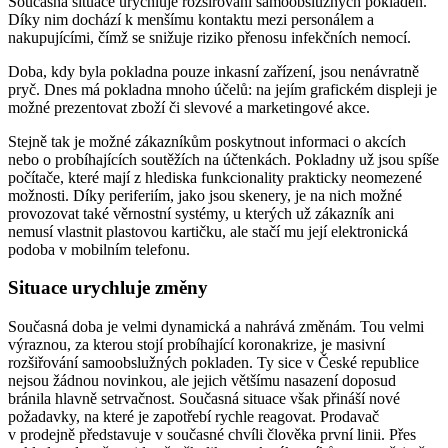
Současná situace urychluje rozšiřování samoobslužných pokladen.
Díky nim dochází k menšímu kontaktu mezi personálem a
nakupujícími, čímž se snižuje riziko přenosu infekčních nemocí.
Doba, kdy byla pokladna pouze inkasní zařízení, jsou nenávratně
pryč. Dnes má pokladna mnoho účelů: na jejím grafickém displeji je
možné prezentovat zboží či slevové a marketingové akce.
Stejně tak je možné zákazníkům poskytnout informaci o akcích
nebo o probíhajících soutěžích na účtenkách. Pokladny už jsou spíše
počítače, které mají z hlediska funkcionality prakticky neomezené
možnosti. Díky periferiím, jako jsou skenery, je na nich možné
provozovat také věrnostní systémy, u kterých už zákazník ani
nemusí vlastnit plastovou kartičku, ale stačí mu její elektronická
podoba v mobilním telefonu.
Situace urychluje změny
Současná doba je velmi dynamická a nahrává změnám. Tou velmi
výraznou, za kterou stojí probíhající koronakrize, je masivní
rozšiřování samoobslužných pokladen. Ty sice v České republice
nejsou žádnou novinkou, ale jejich většímu nasazení doposud
bránila hlavně setrvačnost. Současná situace však přináší nové
požadavky, na které je zapotřebí rychle reagovat. Prodavač
v prodejně představuje v současné chvíli člověka první linii. Přes