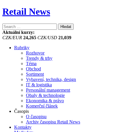
Retail News
Vyhledávání
Aktuální kurzy:
CZK/EUR
24,265
CZK/USD
21,039
Rubriky
Rozhovor
Trendy & trhy
Téma
Obchod
Sortiment
Vybavení, technika, design
IT & logistika
Personální management
Obaly & technologie
Ekonomika & právo
Komerční článek
Časopis
O časopisu
Archiv časopisu Retail News
Kontakty