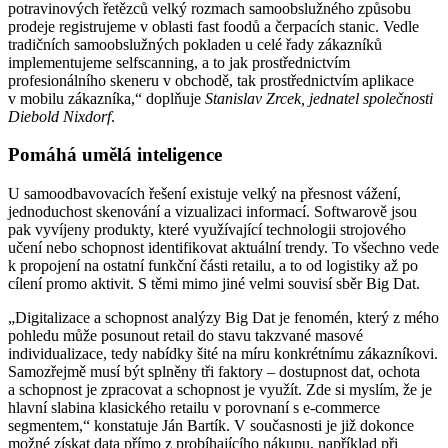
potravinových řetězců velký rozmach samoobslužného způsobu
prodeje registrujeme v oblasti fast foodů a čerpacích stanic. Vedle
tradičních samoobslužných pokladen u celé řady zákazníků
implementujeme selfscanning, a to jak prostřednictvím
profesionálního skeneru v obchodě, tak prostřednictvím aplikace
v mobilu zákazníka,“ doplňuje
Stanislav Zrcek, jednatel společnosti
Diebold Nixdorf
.
Pomáhá umělá inteligence
U samoodbavovacích řešení existuje velký na přesnost vážení,
jednoduchost skenování a vizualizaci informací. Softwarově jsou
pak vyvíjeny produkty, které využívající technologii strojového
učení nebo schopnost identifikovat aktuální trendy. To všechno vede
k propojení na ostatní funkční části retailu, a to od logistiky až po
cílení promo aktivit. S těmi mimo jiné velmi souvisí sběr Big Dat.
„Digitalizace a schopnost analýzy Big Dat je fenomén, který z mého
pohledu může posunout retail do stavu takzvané masové
individualizace, tedy nabídky šité na míru konkrétnímu zákazníkovi.
Samozřejmě musí být splněny tři faktory – dostupnost dat, ochota
a schopnost je zpracovat a schopnost je využít. Zde si myslím, že je
hlavní slabina klasického retailu v porovnaní s e-commerce
segmentem,“ konstatuje Ján Bartík. V současnosti je již dokonce
možné získat data přímo z probíhajícího nákupu, například při