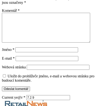
jsou označeny
*
Komentář
*
Jméno
*
E-mail
*
Webová stránka
Uložit do prohlížeče jméno, e-mail a webovou stránku pro
budoucí komentáře.
Current ye@r
*