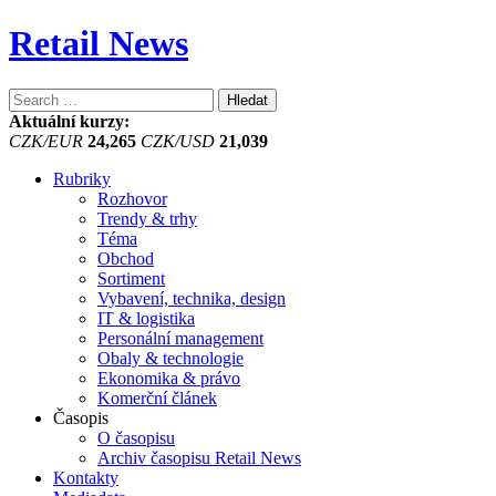
Retail News
Vyhledávání
Aktuální kurzy:
CZK/EUR
24,265
CZK/USD
21,039
Rubriky
Rozhovor
Trendy & trhy
Téma
Obchod
Sortiment
Vybavení, technika, design
IT & logistika
Personální management
Obaly & technologie
Ekonomika & právo
Komerční článek
Časopis
O časopisu
Archiv časopisu Retail News
Kontakty