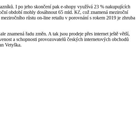
azníků. I po jeho skončení pak e-shopy využívá 23 % nakupujících
noční období mohly dosáhnout 65 mld. Kč, což znamená meziroční
 meziročního růstu on-line retailu v porovnání s rokem 2019 je zhruba
le znamená řadu změn. A tak jsou prodeje přes internet ještě větší,
pravenost a schopnosti provozovatelů českých internetových obchodů
an Vetyška.