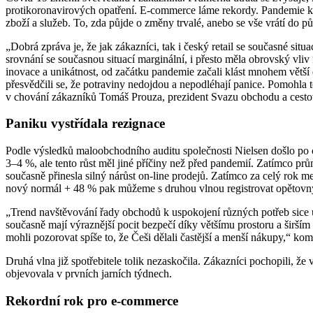
protikoronavirových opatření. E-commerce láme rekordy. Pandemie k
zboží a služeb. To, zda půjde o změny trvalé, anebo se vše vrátí do p
„Dobrá zpráva je, že jak zákazníci, tak i český retail se současné sit
srovnání se současnou situací marginální, i přesto měla obrovský vli
inovace a unikátnost, od začátku pandemie začali klást mnohem větší 
přesvědčili se, že potraviny nedojdou a nepodléhají panice. Pomohla
v chování zákazníků Tomáš Prouza, prezident Svazu obchodu a cest
Paniku vystřídala rezignace
Podle výsledků maloobchodního auditu společnosti Nielsen došlo po o
3–4 %, ale tento růst měl jiné příčiny než před pandemií. Zatímco prů
současně přinesla silný nárůst on-line prodejů. Zatímco za celý rok 
nový normál + 48 % pak můžeme s druhou vlnou registrovat opětovný
„Trend navštěvování řady obchodů k uspokojení různých potřeb sice 
současně mají výraznější pocit bezpečí díky většímu prostoru a širším
mohli pozorovat spíše to, že Češi dělali častější a menší nákupy,“
Druhá vlna již spotřebitele tolik nezaskočila. Zákazníci pochopili, 
objevovala v prvních jarních týdnech.
Rekordní rok pro e-commerce