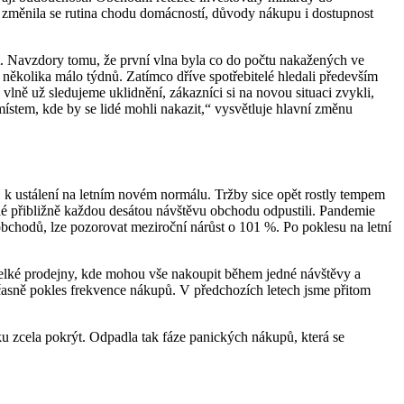
 změnila se rutina chodu domácností, důvody nákupu i dostupnost
obit. Navzdory tomu, že první vlna byla co do počtu nakažených ve
 několika málo týdnů. Zatímco dříve spotřebitelé hledali především
lně už sledujeme uklidnění, zákazníci si na novou situaci zvykli,
ístem, kde by se lidé mohli nakazit,“ vysvětluje hlavní změnu
 k ustálení na letním novém normálu. Tržby sice opět rostly tempem
lidé přibližně každou desátou návštěvu obchodu odpustili. Pandemie
obchodů, lze pozorovat meziroční nárůst o 101 %. Po poklesu na letní
velké prodejny, kde mohou vše nakoupit během jedné návštěvy a
oučasně pokles frekvence nákupů. V předchozích letech jsme přitom
ku zcela pokrýt. Odpadla tak fáze panických nákupů, která se