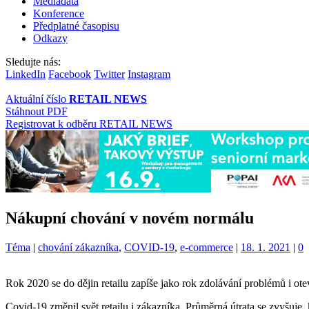
Mediadata
Konference
Předplatné časopisu
Odkazy
Sledujte nás:
LinkedIn
Facebook
Twitter
Instagram
Aktuální číslo
RETAIL NEWS
Stáhnout PDF
Registrovat k odběru RETAIL NEWS
Nákupní chování v novém normálu
Kategorie:
Štítky:
Téma
|
chování zákazníka
,
COVID-19
,
e-commerce
|
18. 1. 2021
|
0
Rok 2020 se do dějin retailu zapíše jako rok zdolávání problémů i otev
Covid-19 změnil svět retailu i zákazníka. Průměrná útrata se zvyšuje,