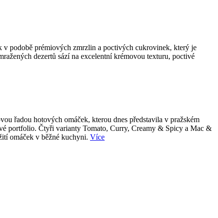
k v podobě prémiových zmrzlin a poctivých cukrovinek, který je
 mražených dezertů sází na excelentní krémovou texturu, poctivé
 novou řadou hotových omáček, kterou dnes představila v pražském
tové portfolio. Čtyři varianty Tomato, Curry, Creamy & Spicy a Mac &
užití omáček v běžné kuchyni.
Více