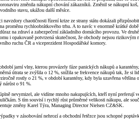
oronaviru změnila nákupní chování zákazníků.
Změnil se nákupní koš,
ůvodního stavu, ukážou další měsíce.
uaci navzdory chaotičnosti řízení krize ze strany státu dokázali přizpůs
v na proměnu rychloobrátkového trhu. A to navíc v enormně krátké době
důraz na zdraví a zabezpečení základního domácího provozu. Ve druhé v
 tomu i opakovaně potvrzená skutečnost, že obchody nejsou rizikovým m
ovního ruchu ČR a viceprezident Hospodářské komory.
bdobí jarní vlny, kterou provázely fáze panických nákupů a karantény,
měrná útrata se zvýšila o 12 %, snížila se frekvence nákupů tak, že si 
meziročně rostly o 21 %, v období karantény, kdy byla uzavřena většina 
 nárůst o 91 %.
úplně nevymizel, ale vidíme mnoho nakupujících, kteří nyní preferují 
 uličkám. S tím souvisí i rychlý růst průměrné velikosti nákupu, ale s
 komentuje změny Karel Týra, Managing Director Nielsen CZ&SK.
že výpadky v zásobování nehrozí a obchodní řetězce jsou schopné poptáv