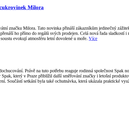
 cukrovinek Milora
átní značku Milora. Tato novinka přináší zákazníkům jedinečný zážite
přenáší ho přímo do regálů svých prodejen. Celá nová řada sladkostí i
 soustu evokují atmosféru letní dovolené u moře.
Více
ti dochucování. Právě na tuto potřebu reaguje rodinná společnost Spak
 Spak, který v Praze přiblížil další směřování značky i letošní produk
í. Součástí setkání byla také ochutnávka, která ukázala praktické vy