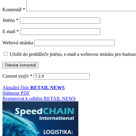
Komentář
*
Jméno
*
E-mail
*
Webová stránka
Uložit do prohlížeče jméno, e-mail a webovou stránku pro budou
Current ye@r
*
Aktuální číslo
RETAIL NEWS
Stáhnout PDF
Registrovat k odběru RETAIL NEWS