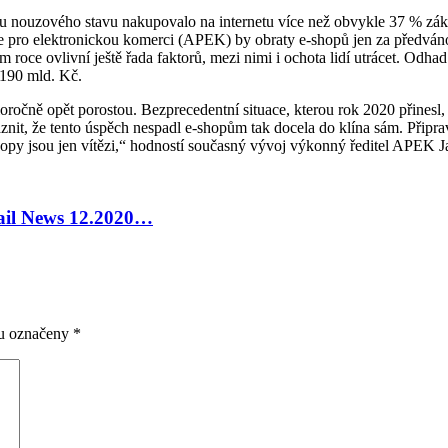
u nouzového stavu nakupovalo na internetu více než obvykle 37 % zák
e pro elektronickou komerci (APEK) by obraty e-shopů jen za předvá
roce ovlivní ještě řada faktorů, mezi nimi i ochota lidí utrácet. Odhad
190 mld. Kč.
ročně opět porostou. Bezprecedentní situace, kterou rok 2020 přinesl, a
ůraznit, že tento úspěch nespadl e-shopům tak docela do klína sám. Při
-shopy jsou jen vítězi,“ hodností současný vývoj výkonný ředitel APEK J
tail News 12.2020…
ou označeny
*