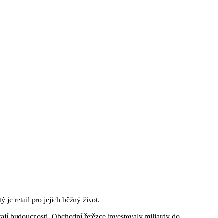
je retail pro jejich běžný život.
ávají budoucnosti. Obchodní řetězce investovaly miliardy do