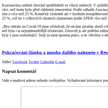
Koronavirus změnil chování spotřebitelů ve všech směrech. V průběh
více, než tomu bylo před vládními omezeními. Podle odhadů Asociac
růst o více než 25 %. Konečný výsledek ale v letošním komplikovaném 
25 %, což by v celkových obratech znamenalo podle APEK více než 
„Bez ohledu na Covid-19 jsme očekávali, že on-line prodeje zboží celo
než byla i ta nejoptimističtější očekávání. Zároveň je ale potřeba zd
byly a jsou rozhodující. Stojí za nimi spousta práce, a ne všechny e
Pokračování článku a mnoho dalšího naleznete v Re
Sdílet:
Facebook
Twitter
LinkedIn
E-mail
Napsat komentář
Vaše e-mailová adresa nebude zveřejněna.
Vyžadované informace js