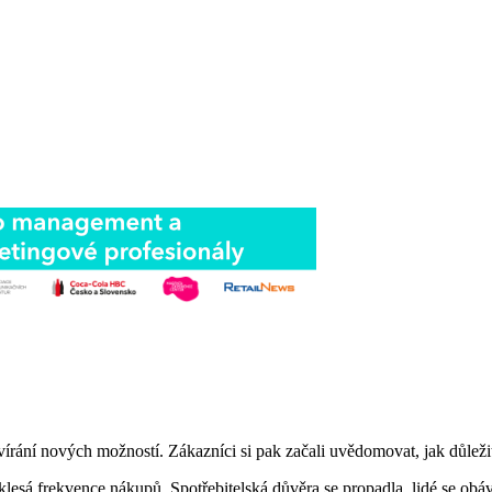
írání nových možností. Zákazníci si pak začali uvědomovat, jak důležitý 
 klesá frekvence nákupů. Spotřebitelská důvěra se propadla, lidé se ob