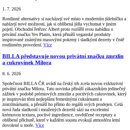
1. 7. 2026
Rostlinné alternativy si nacházejí své místo v moderním jídelníčku a
nabízejí nové možnosti, jak si oblíbená jídla vychutnat v jiném
pojetí. Obchodní řetězec Albert proto rozšířil svou nabídku o
privátní značku Yes Plants, která přináší veganské produkty
inspirované známými masovými pokrmy i sladkými dezerty v čistě
rostlinném provedení.
Více
BILLA představuje novou privátní značku zmrzlin
a cukrovinek Milora
8. 6. 2026
Společnost BILLA ČR uvádí na český trh zcela novou exkluzivní
privátní značku Milora. Tato novinka přináší zákazníkům jedinečný
zážitek v podobě prémiových zmrzlin a poctivých cukrovinek, který
je inspirován těmi nejlepšími řemeslnými cukrárnami a
zmrzlinárnami, a přenáší ho přímo do regálů svých prodejen. Celá
nová řada sladkostí i mražených dezertů sází na excelentní
krémovou texturu, poctivé ingredience, osvědčené receptury a
oblíbené příchutě, které v každém soustu evokují atmosféru letní
dovolené u moře.
Více