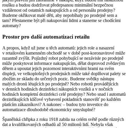
roušku a budou dodržovat předepsanou minimální bezpečnou
vzdálenost od ostatních nakupujících a od personálu prodejny?
Budeme okřikovat malé děti, aby nepobíhaly po prodejně sem a
tam? Přestaneme být při nakupování lidmi a staneme se chodícími
automaty?
Prostor pro další automatizaci retailu
A propos, když už jsme u těch automatů: jejich role a nasazení
v retailovém kamenném obchodě se v době post-koronavirové může
razantně zvýšit. Pojízdný robot pohybující se nezávisle po prodejně
může poskytovat informace nakupujícím, dělat doprovod zvědavým
dětem a upoutat jejich pozornost interaktivními hrami na svém
displeji, ve velkoplošných prodejnách může také doplňovat palety se
zbožím ze skladu do určených pozic. Budeme svědky nástupu
malých dronů létajících po prodejně? Nebo robotů provádějících
v denních hodinách dezinfekci nákupních vozíků a v nočních
hodinách kompletní dezinfekci celé prodejny? Nebo snad i automatů
dezinfikujících klíčové vybavení pokladních stanovišť po každém
platícím zákazníkovi? A nakonec – budou tyto investice do
automatizace dlouhodobě ekonomicky smysluplné?
Španělská chřipka z roku 1918 zabila na celém světě podle různých
dat a kvalifikovaných odhadů až 50 milionů lidí. Nebyla však