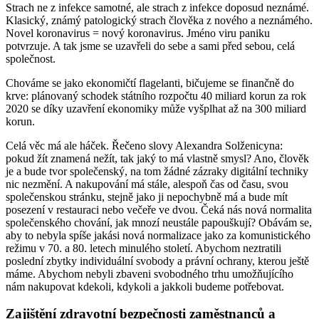
Strach ne z infekce samotné, ale strach z infekce doposud neznámé.
Klasický, známý patologický strach člověka z nového a neznámého.
Novel koronavirus = nový koronavirus. Jméno viru paniku
potvrzuje. A tak jsme se uzavřeli do sebe a sami před sebou, celá
společnost.
Chováme se jako ekonomičtí flagelanti, bičujeme se finančně do
krve: plánovaný schodek státního rozpočtu 40 miliard korun za rok
2020 se díky uzavření ekonomiky může vyšplhat až na 300 miliard
korun.
Celá věc má ale háček. Řečeno slovy Alexandra Solženicyna:
pokud žít znamená nežít, tak jaký to má vlastně smysl? Ano, člověk
je a bude tvor společenský, na tom žádné zázraky digitální techniky
nic nezmění. A nakupování má stále, alespoň čas od času, svou
společenskou stránku, stejně jako ji nepochybně má a bude mít
posezení v restauraci nebo večeře ve dvou. Čeká nás nová normalita
společenského chování, jak mnozí neustále papouškují? Obávám se,
aby to nebyla spíše jakási nová normalizace jako za komunistického
režimu v 70. a 80. letech minulého století. Abychom neztratili
poslední zbytky individuální svobody a právní ochrany, kterou ještě
máme. Abychom nebyli zbaveni svobodného trhu umožňujícího
nám nakupovat kdekoli, kdykoli a jakkoli budeme potřebovat.
Zajištění zdravotní bezpečnosti zaměstnanců a