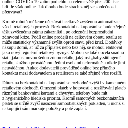
online. COVIDu 19 zatím podlehlo na celém světě přes 200 tisíc
lidí. Je však online. Jak dlouho bude strach z něj ve společnosti
přetrvávat?
Kromě robotů můžeme očekávat i celkově zvýšenou automatizaci
všech retailových procesů. Bezkontaktní nakupování se bude zřejmě
těšit zvýšenému zájmu zákazníků i po odeznění bezprostřední
zdravotní krize. Podíl online prodejů na celkovém obratu retailu se
může statisticky významně zvýšit oproti stavu před krizí. Dodávky
nákupu domů, ať už za příplatek nebo bez něj, se mohou etablovat
jako nový regulérní retailový byznys. Mohou se také docela snadno
stát i jakousi novou šedou zónou retailu, jakýmsi „baby-sittingem“
retailu, službou prováděnou třetími osobami neformálně a nikde jimi
neuváděnou. Aukce dodavatelů prováděné online bez přímého
kontaktu mezi dodavatelem a retailerem se také zřejmě více rozšíří.
Důraz na bezkontaktní nakupování se rozhodně zvýší i v kamenném
retailovém obchodě. Omezení plateb v hotovosti a rozšiřování plateb
různými bankovními kartami a chytrými telefony bude mít
z hygienického hlediska prioritu. Kromě samotných bezkontaktních
plateb se určitě zvýší nasazení samoobslužných pokladen, u nichž si
nakupující sám markuje položky a poté zaplatí.