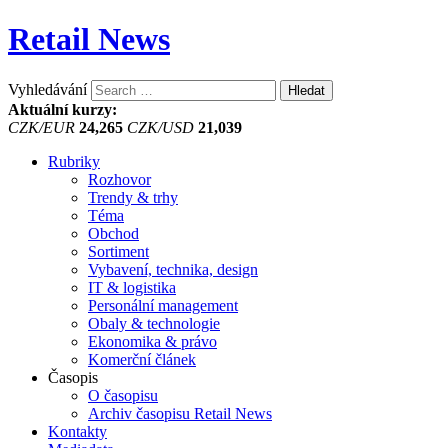
Retail News
Vyhledávání
Aktuální kurzy:
CZK/EUR
24,265
CZK/USD
21,039
Rubriky
Rozhovor
Trendy & trhy
Téma
Obchod
Sortiment
Vybavení, technika, design
IT & logistika
Personální management
Obaly & technologie
Ekonomika & právo
Komerční článek
Časopis
O časopisu
Archiv časopisu Retail News
Kontakty