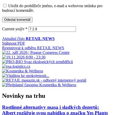
Uložit do prohlížeče jméno, e-mail a webovou stránku pro
budoucí komentáře.
Current ye@r
*
Aktuální číslo
RETAIL NEWS
Stáhnout PDF
Registrovat k odběru RETAIL NEWS
Novinky na trhu
Rostlinné alternativy masa i sladkých dezertů:
Albert rozšiřuje svou nabídku o značku Yes Plants