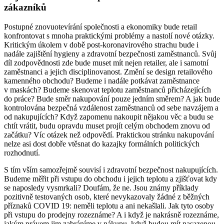
zákazníků
Postupné znovuotevírání společnosti a ekonomiky bude retail
konfrontovat s mnoha praktickými problémy a nastolí nové otázky.
Kritickým úkolem v době post-koronavirového strachu bude i
nadále zajištění hygieny a zdravotní bezpečnosti zaměstnanců. Svůj
díl zodpovědnosti zde bude muset mít nejen retailer, ale i samotní
zaměstnanci a jejich disciplinovanost. Změní se design retailového
kamenného obchodu? Budeme i nadále potkávat zaměstnance
v maskách? Budeme skenovat teplotu zaměstnanců přicházejících
do práce? Bude směr nakupování pouze jedním směrem? A jak bude
kontrolována bezpečná vzdálenost zaměstnanců od sebe navzájem a
od nakupujících? Když zapomenu nakoupit nějakou věc a budu se
chtít vrátit, budu opravdu muset projít celým obchodem znovu od
začátku? Víc otázek než odpovědí. Praktickou stránku nakupování
nelze asi dost dobře vtěsnat do kazajky formálních politických
rozhodnutí.
S tím vším samozřejmě souvisí i zdravotní bezpečnost nakupujících.
Budeme měřit při vstupu do obchodu i jejich teplotu a zjišťovat kdy
se naposledy vysmrkali? Doufám, že ne. Jsou známy příklady
pozitivně testovaných osob, které nevykazovaly žádné z běžných
příznaků COVID 19: neměli teplotu a ani nekašlali. Jak tyto osoby
při vstupu do prodejny rozeznáme? A i když je nakrásně rozeznáme,
jakým právem jim zabráníme v nákupu, když budou mít nasazenou