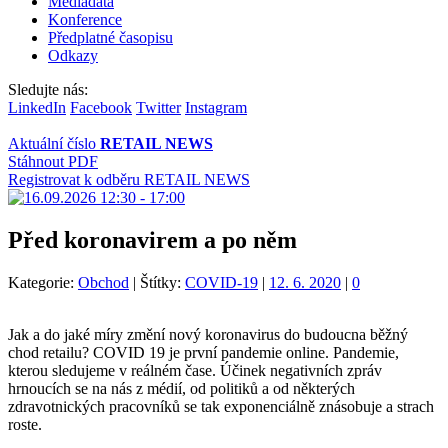
Mediadata
Konference
Předplatné časopisu
Odkazy
Sledujte nás:
LinkedIn
Facebook
Twitter
Instagram
Aktuální číslo
RETAIL NEWS
Stáhnout PDF
Registrovat k odběru RETAIL NEWS
Před koronavirem a po něm
Kategorie:
Obchod
|
Štítky:
COVID-19
|
12. 6. 2020
|
0
Jak a do jaké míry změní nový koronavirus do budoucna běžný
chod retailu? COVID 19 je první pandemie online. Pandemie,
kterou sledujeme v reálném čase. Účinek negativních zpráv
hrnoucích se na nás z médií, od politiků a od některých
zdravotnických pracovníků se tak exponenciálně znásobuje a strach
roste.