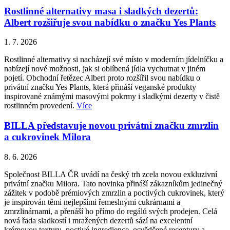
Rostlinné alternativy masa i sladkých dezertů:
Albert rozšiřuje svou nabídku o značku Yes Plants
1. 7. 2026
Rostlinné alternativy si nacházejí své místo v moderním jídelníčku a
nabízejí nové možnosti, jak si oblíbená jídla vychutnat v jiném
pojetí. Obchodní řetězec Albert proto rozšířil svou nabídku o
privátní značku Yes Plants, která přináší veganské produkty
inspirované známými masovými pokrmy i sladkými dezerty v čistě
rostlinném provedení.
Více
BILLA představuje novou privátní značku zmrzlin
a cukrovinek Milora
8. 6. 2026
Společnost BILLA ČR uvádí na český trh zcela novou exkluzivní
privátní značku Milora. Tato novinka přináší zákazníkům jedinečný
zážitek v podobě prémiových zmrzlin a poctivých cukrovinek, který
je inspirován těmi nejlepšími řemeslnými cukrárnami a
zmrzlinárnami, a přenáší ho přímo do regálů svých prodejen. Celá
nová řada sladkostí i mražených dezertů sází na excelentní
krémovou texturu, poctivé ingredience, osvědčené receptury a