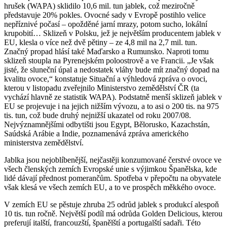
hrušek (WAPA) sklidilo 10,6 mil. tun jablek, což meziročně
představuje 20% pokles. Ovocné sady v Evropě postihlo velice
nepříznivé počasí – opožděné jarní mrazy, potom sucho, lokální
krupobití… Sklizeň v Polsku, jež je největším producentem jablek v
EU, klesla o více než dvě pětiny – ze 4,8 mil na 2,7 mil. tun.
Značný propad hlásí také Maďarsko a Rumunsko. Naproti tomu
sklizeň stoupla na Pyrenejském poloostrově a ve Francii. „Je však
jisté, že sluneční úpal a nedostatek vláhy bude mít značný dopad na
kvalitu ovoce,“ konstatuje Situační a výhledová zpráva o ovoci,
kterou v listopadu zveřejnilo Ministerstvo zemědělství ČR (ta
vychází hlavně ze statistik WAPA). Podstatně menší sklizeň jablek v
EU se projevuje i na jejich nižším vývozu, a to asi o 200 tis. na 975
tis. tun, což bude druhý nejnižší ukazatel od roku 2007/08.
Nejvýznamnějšími odbytišti jsou Egypt, Bělorusko, Kazachstán,
Saúdská Arábie a Indie, poznamenává zpráva amerického
ministerstva zemědělství.
Jablka jsou nejoblíbenější, nejčastěji konzumované čerstvé ovoce ve
všech členských zemích Evropské unie s výjimkou Španělska, kde
lidé dávají přednost pomerančům. Spotřeba v přepočtu na obyvatele
však klesá ve všech zemích EU, a to ve prospěch měkkého ovoce.
V zemích EU se pěstuje zhruba 25 odrůd jablek s produkcí alespoň
10 tis. tun ročně. Největší podíl má odrůda Golden Delicious, kterou
preferují italští, francouzští, španělští a portugalští sadaři. Této