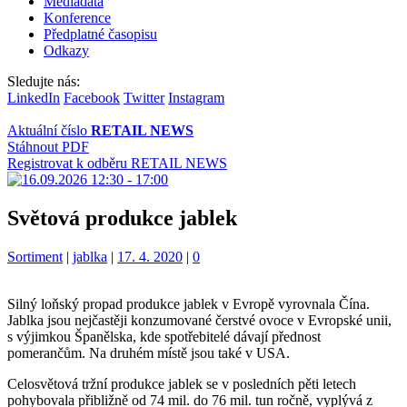
Mediadata
Konference
Předplatné časopisu
Odkazy
Sledujte nás:
LinkedIn
Facebook
Twitter
Instagram
Aktuální číslo
RETAIL NEWS
Stáhnout PDF
Registrovat k odběru RETAIL NEWS
Světová produkce jablek
Kategorie:
Štítky:
Sortiment
|
jablka
|
17. 4. 2020
|
0
Silný loňský propad produkce jablek v Evropě vyrovnala Čína.
Jablka jsou nejčastěji konzumované čerstvé ovoce v Evropské unii,
s výjimkou Španělska, kde spotřebitelé dávají přednost
pomerančům. Na druhém místě jsou také v USA.
Celosvětová tržní produkce jablek se v posledních pěti letech
pohybovala přibližně od 74 mil. do 76 mil. tun ročně, vyplývá z