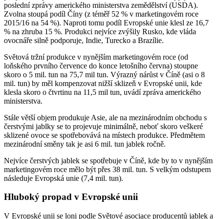
poslední zprávy amerického ministerstva zemědělství (USDA).
Zvolna stoupá podíl Číny (z téměř 52 % v marketingovém roce
2015/16 na 54 %). Naproti tomu podíl Evropské unie klesl ze 16,7
% na zhruba 15 %. Produkci nejvíce zvýšily Rusko, kde vláda
ovocnáře silně podporuje, Indie, Turecko a Brazílie.
Světová tržní produkce v nynějším marketingovém roce (od
loňského prvního července do konce letošního června) stoupne
skoro o 5 mil. tun na 75,7 mil tun. Výrazný nárůst v Číně (asi o 8
mil. tun) by měl kompenzovat nižší sklizeň v Evropské unii, kde
klesla skoro o čtvrtinu na 11,5 mil tun, uvádí zpráva amerického
ministerstva.
Stále větší objem produkuje Asie, ale na mezinárodním obchodu s
čerstvými jablky se to projevuje minimálně, neboť skoro veškeré
sklizené ovoce se spotřebovává na místech produkce. Předmětem
mezinárodní směny tak je asi 6 mil. tun jablek ročně.
Nejvíce čerstvých jablek se spotřebuje v Číně, kde by to v nynějším
marketingovém roce mělo být přes 38 mil. tun. S velkým odstupem
následuje Evropská unie (7,4 mil. tun).
Hluboký propad v Evropské unii
V Evropské unii se loni podle Světové asociace producentů jablek a