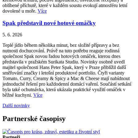
oblíbené příchutě, které v každém soustu evokují atmosféru letní
dovolené u moře.
Více
Spak představil nové hotové omáčky
5. 6. 2026
Teplé jídlo během několika minut, bez složité přípravy a bez
nutnosti dochucování. Právě na tuto potřebu reaguje rodinná
společnost Spak novou řadou hotových omáček, kterou dnes
představila v pražském Surikata Studiu. Novinky osobně uvedl
majitel společnosti Hans Peter Spak, který v Praze přiblížil další
směřování značky i letošní produktové portfolio. Čtyři varianty
Tomato, Curry, Creamy & Spicy a Mac & Cheese mají nabídnout
jednoduché řešení pro každodenní domácí vaření. Součástí setkání
byla také ochutnávka, která ukázala praktické využití omáček v
běžné kuchyni.
Více
Další novinky
Partnerské časopisy
Partneři