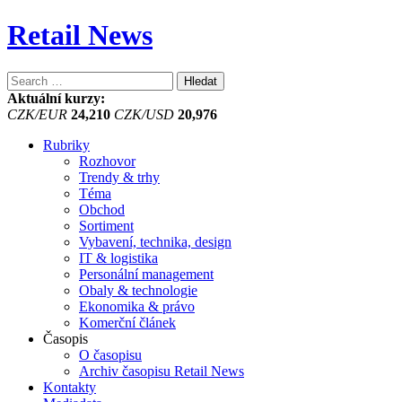
Retail News
Vyhledávání
Aktuální kurzy:
CZK/EUR
24,210
CZK/USD
20,976
Rubriky
Rozhovor
Trendy & trhy
Téma
Obchod
Sortiment
Vybavení, technika, design
IT & logistika
Personální management
Obaly & technologie
Ekonomika & právo
Komerční článek
Časopis
O časopisu
Archiv časopisu Retail News
Kontakty