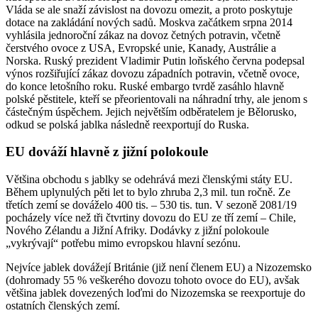
Vláda se ale snaží závislost na dovozu omezit, a proto poskytuje
dotace na zakládání nových sadů. Moskva začátkem srpna 2014
vyhlásila jednoroční zákaz na dovoz četných potravin, včetně
čerstvého ovoce z USA, Evropské unie, Kanady, Austrálie a
Norska. Ruský prezident Vladimir Putin loňského června podepsal
výnos rozšiřující zákaz dovozu západních potravin, včetně ovoce,
do konce letošního roku. Ruské embargo tvrdě zasáhlo hlavně
polské pěstitele, kteří se přeorientovali na náhradní trhy, ale jenom s
částečným úspěchem. Jejich největším odběratelem je Bělorusko,
odkud se polská jablka následně reexportují do Ruska.
EU dováží hlavně z jižní polokoule
Většina obchodu s jablky se odehrává mezi členskými státy EU.
Během uplynulých pěti let to bylo zhruba 2,3 mil. tun ročně. Ze
třetích zemí se dováželo 400 tis. – 530 tis. tun. V sezoně 2081/19
pocházely více než tři čtvrtiny dovozu do EU ze tří zemí – Chile,
Nového Zélandu a Jižní Afriky. Dodávky z jižní polokoule
„vykrývají“ potřebu mimo evropskou hlavní sezónu.
Nejvíce jablek dovážejí Británie (již není členem EU) a Nizozemsko
(dohromady 55 % veškerého dovozu tohoto ovoce do EU), avšak
většina jablek dovezených loďmi do Nizozemska se reexportuje do
ostatních členských zemí.