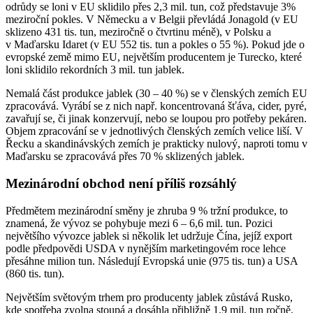
odrůdy se loni v EU sklidilo přes 2,3 mil. tun, což představuje 3%
meziroční pokles. V Německu a v Belgii převládá Jonagold (v EU
sklizeno 431 tis. tun, meziročně o čtvrtinu méně), v Polsku a
v Maďarsku Idaret (v EU 552 tis. tun a pokles o 55 %). Pokud jde o
evropské země mimo EU, největším producentem je Turecko, které
loni sklidilo rekordních 3 mil. tun jablek.
Nemalá část produkce jablek (30 – 40 %) se v členských zemích EU
zpracovává. Vyrábí se z nich např. koncentrovaná šťáva, cider, pyré,
zavařují se, či jinak konzervují, nebo se loupou pro potřeby pekáren.
Objem zpracování se v jednotlivých členských zemích velice liší. V
Řecku a skandinávských zemích je prakticky nulový, naproti tomu v
Maďarsku se zpracovává přes 70 % sklizených jablek.
Mezinárodní obchod není příliš rozsáhlý
Předmětem mezinárodní směny je zhruba 9 % tržní produkce, to
znamená, že vývoz se pohybuje mezi 6 – 6,6 mil. tun. Pozici
největšího vývozce jablek si několik let udržuje Čína, jejíž export
podle předpovědi USDA v nynějším marketingovém roce lehce
přesáhne milion tun. Následují Evropská unie (975 tis. tun) a USA
(860 tis. tun).
Největším světovým trhem pro producenty jablek zůstává Rusko,
kde spotřeba zvolna stoupá a dosáhla přibližně 1,9 mil. tun ročně.