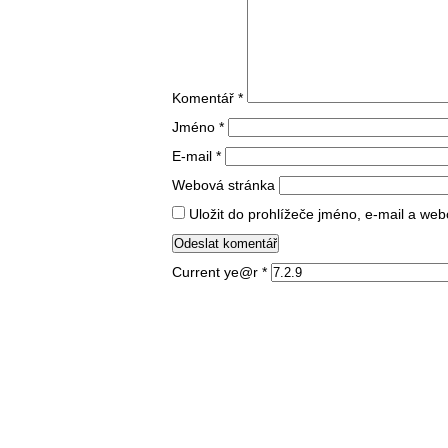
Komentář
*
Jméno
*
E-mail
*
Webová stránka
Uložit do prohlížeče jméno, e-mail a we
Current ye@r
*