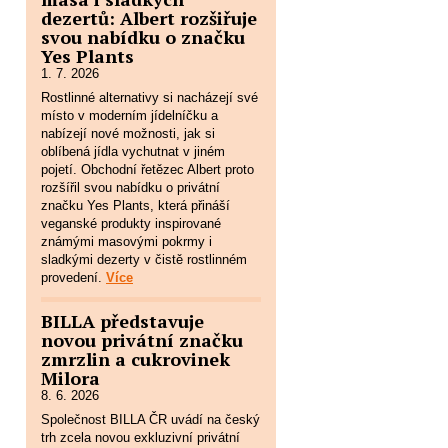
dezertů: Albert rozšiřuje
svou nabídku o značku
Yes Plants
1. 7. 2026
Rostlinné alternativy si nacházejí své
místo v moderním jídelníčku a
nabízejí nové možnosti, jak si
oblíbená jídla vychutnat v jiném
pojetí. Obchodní řetězec Albert proto
rozšířil svou nabídku o privátní
značku Yes Plants, která přináší
veganské produkty inspirované
známými masovými pokrmy i
sladkými dezerty v čistě rostlinném
provedení.
Více
BILLA představuje
novou privátní značku
zmrzlin a cukrovinek
Milora
8. 6. 2026
Společnost BILLA ČR uvádí na český
trh zcela novou exkluzivní privátní