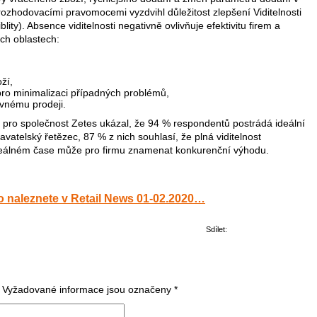
zhodovacími pravomocemi vyzdvihl důležitost zlepšení Viditelnosti
ty). Absence viditelnosti negativně ovlivňuje efektivitu firem a
ch oblastech:
ží,
ro minimalizaci případných problémů,
ovnému prodeji.
pro společnost Zetes ukázal, že 94 % respondentů postrádá ideální
odavatelský řetězec, 87 % z nich souhlasí, že plná viditelnost
 reálném čase může pro firmu znamenat konkurenční výhodu.
 naleznete v Retail News 01-02.2020…
Sdílet:
Vyžadované informace jsou označeny
*