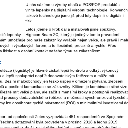
U nás sázíme u výroby obalů a POS/POP produktů z
vlnité lepenky na digitální výrobní technologie. Konvenčn
tiskové technologie jsme již před lety doplnili o digitální
tisk.
Letos jdeme o krok dál a instalovali jsme špičkový,
vlnité lepenky – Highcon Beam 2C, který je jediný v tomto provedení
vy nám umožňuje pro naše zákazníky vyrábět nejen velké, ale právě i mal
ových i výsekových forem, a to flexibilně, precizně a rychle. Přes
a lidskost a osobní kontakt našeho týmu se zákazníkem.
c
etězce (logistiky) je hlavně získat lepší kontrolu a odkrýt výkonový
vitu a lepší spolupráci napříč dodavatelským řetězcem a může mít
u. Bez ní maloobchody jen těžko uspějí v omezení plýtvání, zlepšení
lů a posílení komunikace se zákazníky. Klíčem je kombinace silné vize
ůležité mít velké plány, ale začít s menšími kroky a postupně realizovat
ad procesy dodavatelského řetězce a možností synchronizovat fyzické 
émy lze dosáhnout rychlé návratnosti (ROI) s minimálními investicemi d
eport od společnosti Zetes vyzpovídala 451 respondentů ve Spojeném
 Všechna dotazování byla provedena v prosinci 2018 a lednu 2019.
rávy vraceného zboží, rychlejšího dodání a změn parametrů dodání v