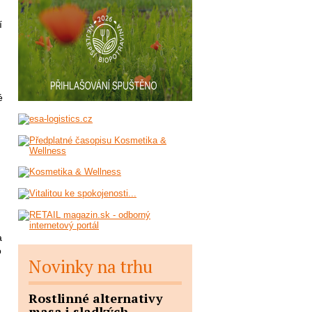
í
é
a
o
Novinky na trhu
Rostlinné alternativy
masa i sladkých