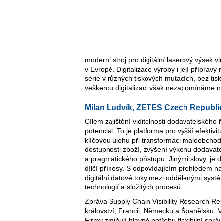
moderní stroj pro digitální laserový výsek 
v Evropě. Digitalizace výroby i její přípra
série v různých tiskových mutacích, bez tisk
veškerou digitalizaci však nezapomínáme n
Milan Ludvík, ZETES Czech Republi
Cílem zajištění viditelnosti dodavatelského ř
potenciál. To je platforma pro vyšší efekti
klíčovou úlohu při transformaci maloobchod
dostupnosti zboží, zvýšení výkonu dodavate
a pragmatického přístupu. Jinými slovy, je d
dílčí přínosy. S odpovídajícím přehledem n
digitální datové toky mezi oddělenými syst
technologií a složitých procesů.
Zpráva Supply Chain Visibility Research R
království, Francii, Německu a Španělsku.
Firmy zmiňují hlavně potřebu flexibilní sp