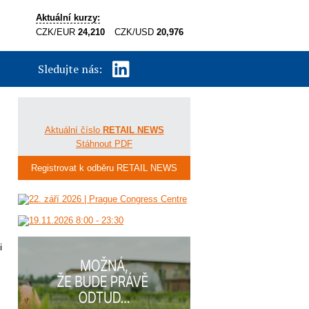
Aktuální kurzy:
CZK/EUR
24,210
CZK/USD
20,976
Sledujte nás:
Aktuální číslo
RETAIL NEWS
Stáhnout PDF
Registrovat k odběru RETAIL NEWS
i