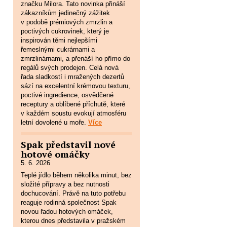
značku Milora. Tato novinka přináší
zákazníkům jedinečný zážitek
v podobě prémiových zmrzlin a
poctivých cukrovinek, který je
inspirován těmi nejlepšími
řemeslnými cukrárnami a
zmrzlinárnami, a přenáší ho přímo do
regálů svých prodejen. Celá nová
řada sladkostí i mražených dezertů
sází na excelentní krémovou texturu,
poctivé ingredience, osvědčené
receptury a oblíbené příchutě, které
v každém soustu evokují atmosféru
letní dovolené u moře.
Více
Spak představil nové
hotové omáčky
5. 6. 2026
Teplé jídlo během několika minut, bez
složité přípravy a bez nutnosti
dochucování. Právě na tuto potřebu
reaguje rodinná společnost Spak
novou řadou hotových omáček,
kterou dnes představila v pražském