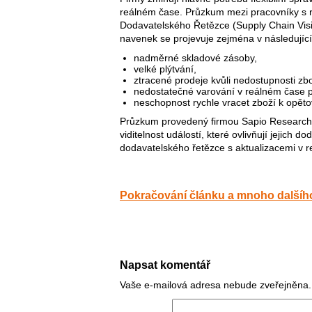
reálném čase. Průzkum mezi pracovníky s ro
Dodavatelského Řetězce (Supply Chain Visibli
navenek se projevuje zejména v následující
nadměrné skladové zásoby,
velké plýtvání,
ztracené prodeje kvůli nedostupnosti zbo
nedostatečné varování v reálném čase p
neschopnost rychle vracet zboží k opět
Průzkum provedený firmou Sapio Research 
viditelnost událostí, které ovlivňují jejich d
dodavatelského řetězce s aktualizacemi v
Pokračování článku a mnoho dalšího
Napsat komentář
Vaše e-mailová adresa nebude zveřejněna.