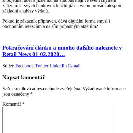
si objednat uber a jízdenku na autobus mají ve svém chytrém
zařízení. U svých bankovních účtů již na webu provádí alespoň
základní analýzy výdajů.
Pokud je zákazník připraven, dává digitální forma smysl i
obchodním řetězcům a dalším případným aktérům?
Pokračování článku a mnoho dalšího naleznete v
Retail News 01-02.2020…
Sdílet:
Facebook
Twitter
LinkedIn
E-mail
Napsat komentář
Vaše e-mailová adresa nebude zveřejněna.
Vyžadované informace
jsou označeny
*
Komentář
*