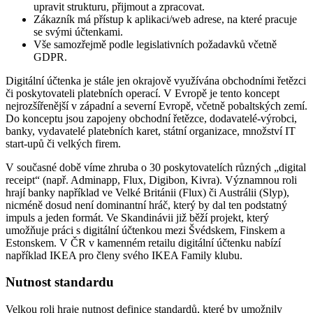
upravit strukturu, přijmout a zpracovat.
Zákazník má přístup k aplikaci/web adrese, na které pracuje
se svými účtenkami.
Vše samozřejmě podle legislativních požadavků včetně
GDPR.
Digitální účtenka je stále jen okrajově využívána obchodními řetězci
či poskytovateli platebních operací. V Evropě je tento koncept
nejrozšířenější v západní a severní Evropě, včetně pobaltských zemí.
Do konceptu jsou zapojeny obchodní řetězce, dodavatelé-výrobci,
banky, vydavatelé platebních karet, státní organizace, množství IT
start-upů či velkých firem.
V současné době víme zhruba o 30 poskytovatelích různých „digital
receipt“ (např. Adminapp, Flux, Digibon, Kivra). Významnou roli
hrají banky například ve Velké Británii (Flux) či Austrálii (Slyp),
nicméně dosud není dominantní hráč, který by dal ten podstatný
impuls a jeden formát. Ve Skandinávii již běží projekt, který
umožňuje práci s digitální účtenkou mezi Švédskem, Finskem a
Estonskem. V ČR v kamenném retailu digitální účtenku nabízí
například IKEA pro členy svého IKEA Family klubu.
Nutnost standardu
Velkou roli hraje nutnost definice standardů, které by umožnily