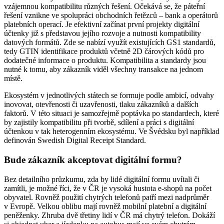
vzájemnou kompatibilitu různých řešení. Očekává se, že páteřní
řešení vznikne ve spolupráci obchodních řetězců – bank a operátorů
platebních operací. Je efektivní začínat první projekty digitální
účtenky již s představou jejího rozvoje a nutnosti kompatibility
datových formátů. Zde se nabízí využít existujících GS1 standardů,
tedy GTIN identifikace produktů včetně 2D čárových kódů pro
dodatečné informace o produktu. Kompatibilita a standardy jsou
nutné k tomu, aby zákazník viděl všechny transakce na jednom
místě.
Ekosystém v jednotlivých státech se formuje podle ambicí, odvahy
inovovat, otevřenosti či uzavřenosti, tlaku zákazníků a dalších
faktorů. V této situaci je samozřejmě poptávka po standardech, které
by zajistily kompatibilitu při tvorbě, sdílení a práci s digitální
účtenkou v tak heterogenním ekosystému. Ve Švédsku byl například
definován Swedish Digital Receipt Standard.
Bude zákazník akceptovat digitální formu?
Bez detailního průzkumu, zda by lidé digitální formu uvítali či
zamítli, je možné říci, že v ČR je vysoká hustota e-shopů na počet
obyvatel. Rovněž použití chytrých telefonů patří mezi nadprůměr
v Evropě. Velkou oblibu mají rovněž mobilní platební a digitální
peněženky. Zhruba dvě třetiny lidí v ČR má chytrý telefon. Dokáží