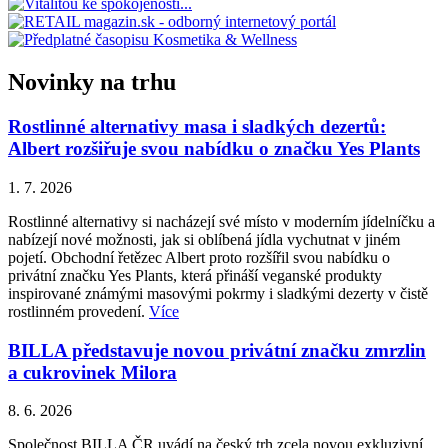
Novinky na trhu
Rostlinné alternativy masa i sladkých dezertů:
Albert rozšiřuje svou nabídku o značku Yes Plants
1. 7. 2026
Rostlinné alternativy si nacházejí své místo v moderním jídelníčku a
nabízejí nové možnosti, jak si oblíbená jídla vychutnat v jiném
pojetí. Obchodní řetězec Albert proto rozšířil svou nabídku o
privátní značku Yes Plants, která přináší veganské produkty
inspirované známými masovými pokrmy i sladkými dezerty v čistě
rostlinném provedení.
Více
BILLA představuje novou privátní značku zmrzlin
a cukrovinek Milora
8. 6. 2026
Společnost BILLA ČR uvádí na český trh zcela novou exkluzivní