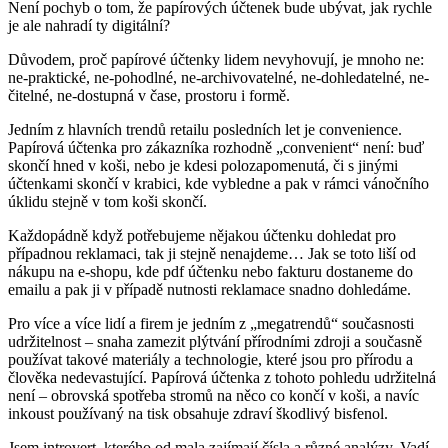
Není pochyb o tom, že papírových účtenek bude ubývat, jak rychle
je ale nahradí ty digitální?
Důvodem, proč papírové účtenky lidem nevyhovují, je mnoho ne:
ne-praktické, ne-pohodlné, ne-archivovatelné, ne-dohledatelné, ne-
čitelné, ne-dostupná v čase, prostoru i formě.
Jedním z hlavních trendů retailu posledních let je convenience.
Papírová účtenka pro zákazníka rozhodně „convenient“ není: buď
skončí hned v koši, nebo je kdesi polozapomenutá, či s jinými
účtenkami skončí v krabici, kde vybledne a pak v rámci vánočního
úklidu stejně v tom koši skončí.
Každopádně když potřebujeme nějakou účtenku dohledat pro
případnou reklamaci, tak ji stejně nenajdeme… Jak se toto liší od
nákupu na e-shopu, kde pdf účtenku nebo fakturu dostaneme do
emailu a pak ji v případě nutnosti reklamace snadno dohledáme.
Pro více a více lidí a firem je jedním z „megatrendů“ současnosti
udržitelnost – snaha zamezit plýtvání přírodními zdroji a současně
používat takové materiály a technologie, které jsou pro přírodu a
člověka nedevastující. Papírová účtenka z tohoto pohledu udržitelná
není – obrovská spotřeba stromů na něco co končí v koši, a navíc
inkoust používaný na tisk obsahuje zdraví škodlivý bisfenol.
Jsem introvert, kterého od mala zajímají čísla a různé analýzy. Vadí