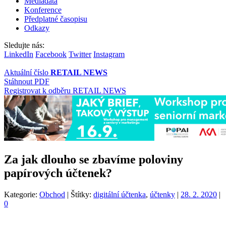
Mediadata
Konference
Předplatné časopisu
Odkazy
Sledujte nás:
LinkedIn
Facebook
Twitter
Instagram
Aktuální číslo
RETAIL NEWS
Stáhnout PDF
Registrovat k odběru RETAIL NEWS
Za jak dlouho se zbavíme poloviny
papírových účtenek?
Kategorie:
Obchod
|
Štítky:
digitální účtenka
,
účtenky
|
28. 2. 2020
|
0