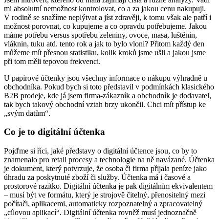
mi absolutní nemožnost kontrolovat, co a za jakou cenu nakupuji.
V rodině se snažíme neplýtvat a jíst zdravěji, k tomu však ale patří i
možnost porovnat, co kupujeme a co opravdu potřebujeme. Jakou
máme potřebu versus spotřebu zeleniny, ovoce, masa, luštěnin,
vláknin, tuku atd. tento rok a jak to bylo vloni? Přitom každý den
můžeme mít přesnou statistiku, kolik kroků jsme ušli a jakou jsme
při tom měli tepovou frekvenci.
U papírové účtenky jsou všechny informace o nákupu výhradně u
obchodníka. Pokud bych si toto představil v podmínkách klasického
B2B prodeje, kde já jsem firma-zákazník a obchodník je dodavatel,
tak bych takový obchodní vztah brzy ukončil. Chci mít přístup ke
„svým datům“.
Co je to digitální účtenka
Pojďme si říci, jaké představy o digitální účtence jsou, co by to
znamenalo pro retail procesy a technologie na ně navázané. Účtenka
je dokument, který potvrzuje, že osoba či firma přijala peníze jako
úhradu za poskytnuté zboží či služby. Účtenka má i časové a
prostorové razítko. Digitální účtenka je pak digitálním ekvivalentem
– musí být ve formátu, který je strojově čitelný, přenositelný mezi
počítači, aplikacemi, automaticky rozpoznatelný a zpracovatelný
„cílovou aplikací“. Digitální účtenka rovněž musí jednoznačně