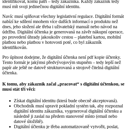
identifikovat, komu patří – tedy zákazníka. Každý zákazník tedy
musí mít svoji jedinečnou digitální identitu.
Navíc musí splňovat všechny legislativní regulace. Digitální formát
nabízí ke sdílení mnohem více dalších informací o produktu než
dnes, jeho složení ale třeba i uživatelský manuál nebo návod na
údržbu. Digitální účtenka je generovaná na závěr nákupní operace,
po provedení úhrady jakoukoliv cestou – platební kartou, mobilní
platbou nebo platbou v hotovosti poté, co byl zákazník
identifikován.
Pro úplnost dodejme, že digitální účtenka není pdf kopie účtenky.
Tento formát je jakýmsi předvývojovým stupněm – tedy lepší než
papír ale ještě ne datově strukturovaná a strojově čitelná digitální
účtenka.
K tomu, aby zákazník začal „pracovat“ s digitální účtenkou, se
musí stát tři věci:
Získat digitální identitu (která bude obecně akceptovaná).
Obchodník musí upravit pokladní systém tak, aby rozpoznal
digitální identitu zákazníka, vygeneroval digitální účtenku a
následně ji zaslal na předem stanovené místo (email nebo
datové úložiště).
Digitální účtenku je třeba automatizovaně vytvořit, poslat,