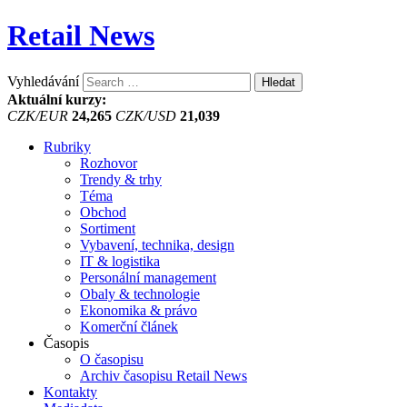
Retail News
Vyhledávání
Aktuální kurzy:
CZK/EUR
24,265
CZK/USD
21,039
Rubriky
Rozhovor
Trendy & trhy
Téma
Obchod
Sortiment
Vybavení, technika, design
IT & logistika
Personální management
Obaly & technologie
Ekonomika & právo
Komerční článek
Časopis
O časopisu
Archiv časopisu Retail News
Kontakty