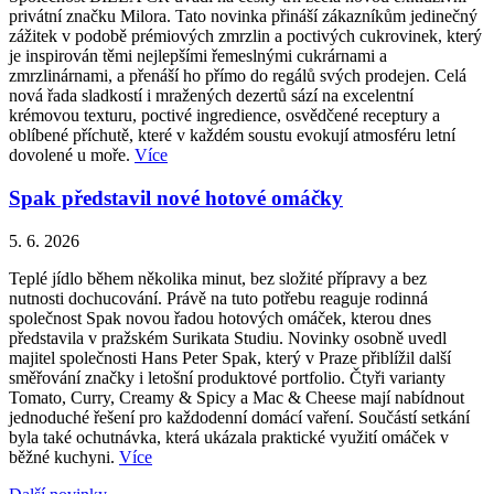
privátní značku Milora. Tato novinka přináší zákazníkům jedinečný
zážitek v podobě prémiových zmrzlin a poctivých cukrovinek, který
je inspirován těmi nejlepšími řemeslnými cukrárnami a
zmrzlinárnami, a přenáší ho přímo do regálů svých prodejen. Celá
nová řada sladkostí i mražených dezertů sází na excelentní
krémovou texturu, poctivé ingredience, osvědčené receptury a
oblíbené příchutě, které v každém soustu evokují atmosféru letní
dovolené u moře.
Více
Spak představil nové hotové omáčky
5. 6. 2026
Teplé jídlo během několika minut, bez složité přípravy a bez
nutnosti dochucování. Právě na tuto potřebu reaguje rodinná
společnost Spak novou řadou hotových omáček, kterou dnes
představila v pražském Surikata Studiu. Novinky osobně uvedl
majitel společnosti Hans Peter Spak, který v Praze přiblížil další
směřování značky i letošní produktové portfolio. Čtyři varianty
Tomato, Curry, Creamy & Spicy a Mac & Cheese mají nabídnout
jednoduché řešení pro každodenní domácí vaření. Součástí setkání
byla také ochutnávka, která ukázala praktické využití omáček v
běžné kuchyni.
Více