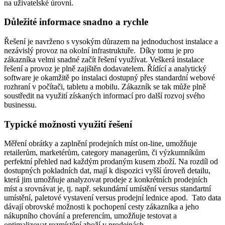
na uživatelské úrovni.
Důležité informace snadno a rychle
Řešení je navrženo s vysokým důrazem na jednoduchost instalace a
nezávislý provoz na okolní infrastruktuře. Díky tomu je pro
zákazníka velmi snadné začít řešení využívat. Veškerá instalace
řešení a provoz je plně zajištěn dodavatelem. Řídící a analytický
software je okamžitě po instalaci dostupný přes standardní webové
rozhraní v počítači, tabletu a mobilu. Zákazník se tak může plně
soustředit na využití získaných informací pro další rozvoj svého
businessu.
Typické možnosti využití řešení
Měření obrátky a zaplnění prodejních míst on-line, umožňuje
retailerům, marketérům, category managerům, či výzkumníkům
perfektní přehled nad každým prodaným kusem zboží. Na rozdíl od
dostupných pokladních dat, mají k dispozici vyšší úroveň detailu,
která jim umožňuje analyzovat prodeje z konkrétních prodejních
míst a srovnávat je, tj. např. sekundární umístění versus standartní
umístění, paletové vystavení versus prodejní lednice apod. Tato data
dávají obrovské možnosti k pochopení cesty zákazníka a jeho
nákupního chování a preferencím, umožňuje testovat a
optimalizovat rozmístění zboží v prodejnách.