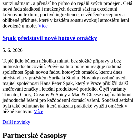
zmrzlinárnami, a přenáší ho přímo do regálů svých prodejen. Celá
nová řada sladkostí i mražených dezertů sází na excelentní
krémovou texturu, poctivé ingredience, osvědčené receptury a
oblíbené příchutě, které v každém soustu evokují atmosféru letní
dovolené u moře.
Více
Spak představil nové hotové omáčky
5. 6. 2026
Teplé jídlo během několika minut, bez složité přípravy a bez
nutnosti dochucování. Právě na tuto potřebu reaguje rodinná
společnost Spak novou řadou hotových omáček, kterou dnes
představila v pražském Surikata Studiu. Novinky osobně uvedl
majitel společnosti Hans Peter Spak, který v Praze přiblížil další
směřování značky i letošní produktové portfolio. Čtyři varianty
Tomato, Curry, Creamy & Spicy a Mac & Cheese mají nabídnout
jednoduché řešení pro každodenní domácí vaření. Součástí setkání
byla také ochutnávka, která ukázala praktické využití omáček v
běžné kuchyni.
Více
Další novinky
Partnerské časopisy