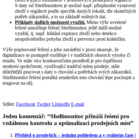
S daty od Shelfmonitoru je možné např. přizpůsobit vystavení
zboží v regálech podle specifik daných lokalit, dle skutečných
potřeb zákazníků, a to na základě reálných dat.
Příklady dalších možností využití.
Mimo výše uvedené
řešení umožňuje řešení Shelfmonitor, ještě další možné
využití, tj. např. hlídání expirace zboží nebo detekce
neoprávněného pohybu zboží a prevence proti krádežím.
Výše popisované řešení a jeho zavádění v praxi ukazuje, že
digitalizace se postupně rozšiřuje i v tradičních oborech výroby či
retailu. Ve stále více konkurenčním prostředí je pro úspěšnost
moderní společnosti, využívající tradiční místa prodeje, stále
důležitější pracovat s daty o chování a potřebách svých zákazníků.
Shelfmonitor řešení pomáhá retailerům toto chování lépe pochopit a
reagovat na něj.
Sdílet:
Facebook
Twitter
LinkedIn
E-mail
Jeden komentář: “Shelfmonitor přináší řešení pro
vzdálenou kontrolu a optimalizaci prodejních míst”
Přehled o prodejích – jedním pohledem a v reálném čase |