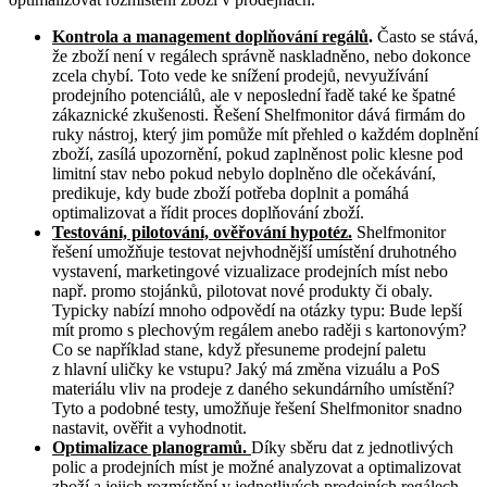
Kontrola a management doplňování regálů
.
Často se stává,
že zboží není v regálech správně naskladněno, nebo dokonce
zcela chybí. Toto vede ke snížení prodejů, nevyužívání
prodejního potenciálů, ale v neposlední řadě také ke špatné
zákaznické zkušenosti. Řešení Shelfmonitor dává firmám do
ruky nástroj, který jim pomůže mít přehled o každém doplnění
zboží, zasílá upozornění, pokud zaplněnost polic klesne pod
limitní stav nebo pokud nebylo doplněno dle očekávání,
predikuje, kdy bude zboží potřeba doplnit a pomáhá
optimalizovat a řídit proces doplňování zboží.
Testování, pilotování, ověřování hypotéz.
Shelfmonitor
řešení umožňuje testovat
nejvhodnější umístění druhotného
vystavení, marketingové vizualizace prodejních míst nebo
např. promo stojánků, pilotovat nové produkty či obaly.
Typicky nabízí mnoho odpovědí na otázky typu: Bude lepší
mít promo s plechovým regálem anebo raději s kartonovým?
Co se například stane, když přesuneme prodejní paletu
z hlavní uličky ke vstupu? Jaký má změna vizuálu a PoS
materiálu vliv na prodeje z daného sekundárního umístění?
Tyto a podobné testy, umožňuje řešení Shelfmonitor snadno
nastavit, ověřit a vyhodnotit.
Optimalizace planogramů.
Díky sběru dat z jednotlivých
polic a prodejních míst je možné analyzovat a optimalizovat
zboží a jejich rozmístění v jednotlivých prodejních regálech.