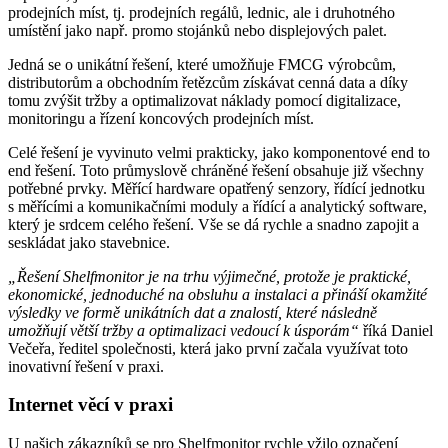
prodejních míst, tj. prodejních regálů, lednic, ale i druhotného
umístění jako např. promo stojánků nebo displejových palet.
Jedná se o unikátní řešení, které umožňuje FMCG výrobcům,
distributorům a obchodním řetězcům získávat cenná data a díky
tomu zvýšit tržby a optimalizovat náklady pomocí digitalizace,
monitoringu a řízení koncových prodejních míst.
Celé řešení je vyvinuto velmi prakticky, jako komponentové end to
end řešení. Toto průmyslově chráněné řešení obsahuje již všechny
potřebné prvky. Měřící hardware opatřený senzory, řídící jednotku
s měřícími a komunikačními moduly a řídící a analytický software,
který je srdcem celého řešení. Vše se dá rychle a snadno zapojit a
seskládat jako stavebnice.
„Řešení Shelfmonitor je na trhu výjimečné, protože je praktické,
ekonomické, jednoduché na obsluhu a instalaci a přináší okamžité
výsledky ve formě unikátních dat a znalostí, které následně
umožňují větší tržby a optimalizaci vedoucí k úsporám“
říká Daniel
Večeřa, ředitel společnosti, která jako první začala využívat toto
inovativní řešení v praxi.
Internet věcí v praxi
U našich zákazníků se pro Shelfmonitor rychle vžilo označení