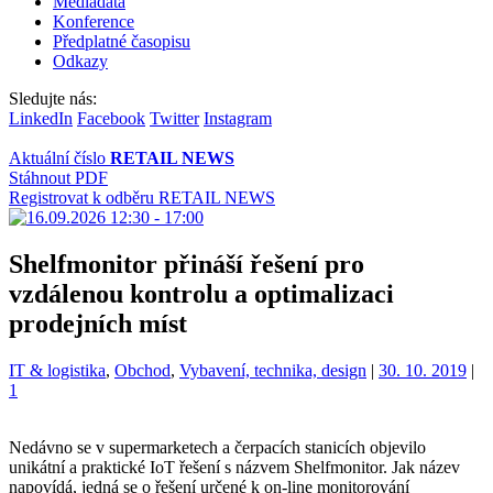
Mediadata
Konference
Předplatné časopisu
Odkazy
Sledujte nás:
LinkedIn
Facebook
Twitter
Instagram
Aktuální číslo
RETAIL NEWS
Stáhnout PDF
Registrovat k odběru RETAIL NEWS
Shelfmonitor přináší řešení pro
vzdálenou kontrolu a optimalizaci
prodejních míst
Kategorie:
IT & logistika
,
Obchod
,
Vybavení, technika, design
|
30. 10. 2019
|
1
Nedávno se v supermarketech a čerpacích stanicích objevilo
unikátní a praktické IoT řešení s názvem Shelfmonitor. Jak název
napovídá, jedná se o řešení určené k on-line monitorování