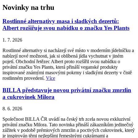
Novinky na trhu
Rostlinné alternativy masa i sladkých dezertů:
Albert rozšiřuje svou nabídku o značku Yes Plants
1. 7. 2026
Rostlinné alternativy si nacházejí své místo v moderním jídelníčku a
nabízejí nové možnosti, jak si oblíbená jídla vychutnat v jiném
pojetí. Obchodní řetězec Albert proto rozšířil svou nabídku o
privátní značku Yes Plants, která přináší veganské produkty
inspirované známými masovými pokrmy i sladkými dezerty v čistě
rostlinném provedení.
Více
BILLA představuje novou privátní značku zmrzlin
a cukrovinek Milora
8. 6. 2026
Společnost BILLA ČR uvádí na český trh zcela novou exkluzivní
privátní značku Milora. Tato novinka přináší zákazníkům jedinečný
zážitek v podobě prémiových zmrzlin a poctivých cukrovinek, který
je inspirován těmi nejlepšími řemeslnými cukrárnami a