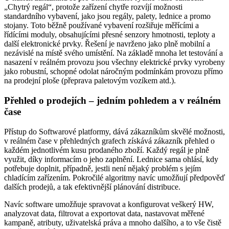
„Chytrý regál“, protože zařízení chytře rozvíjí možnosti
standardního vybavení, jako jsou regály, palety, lednice a promo
stojany. Toto běžně používané vybavení rozšiřuje měřícími a
řídícími moduly, obsahujícími přesné senzory hmotnosti, teploty a
další elektronické prvky. Řešení je navrženo jako plně mobilní a
nezávislé na místě svého umístění. Na základě mnoha let testování a
nasazení v reálném provozu jsou všechny elektrické prvky vyrobeny
jako robustní, schopné odolat náročným podmínkám provozu přímo
na prodejní ploše (přeprava paletovým vozíkem atd.).
Přehled o prodejích – jedním pohledem a v reálném
čase
Přístup do Softwarové platformy, dává zákazníkům skvělé možnosti,
v reálném čase v přehledných grafech získává zákazník přehled o
každém jednotlivém kusu prodaného zboží. Každý regál je plně
využit, díky informacím o jeho zaplnění. Lednice sama ohlásí, kdy
potřebuje doplnit, případně, jestli není nějaký problém s jejím
chladícím zařízením. Pokročilé algoritmy navíc umožňují předpověď
dalších prodejů, a tak efektivnější plánování distribuce.
Navíc software umožňuje spravovat a konfigurovat veškerý HW,
analyzovat data, filtrovat a exportovat data, nastavovat měřené
kampaně, atributy, uživatelská práva a mnoho dalšího, a to vše čistě