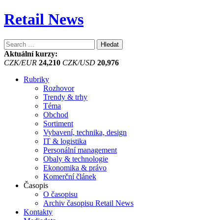
Retail News
Vyhledávání
Aktuální kurzy:
CZK/EUR
24,210
CZK/USD
20,976
Rubriky
Rozhovor
Trendy & trhy
Téma
Obchod
Sortiment
Vybavení, technika, design
IT & logistika
Personální management
Obaly & technologie
Ekonomika & právo
Komerční článek
Časopis
O časopisu
Archiv časopisu Retail News
Kontakty