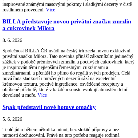
inspirované známými masovými pokrmy i sladkými dezerty v čistě
rostlinném provedení.
Více
BILLA představuje novou privátní značku zmrzlin
a cukrovinek Milora
8. 6. 2026
Společnost BILLA ČR uvádí na český trh zcela novou exkluzivní
privátní značku Milora. Tato novinka přináší zákazníkům jedinečný
zážitek v podobě prémiových zmrzlin a poctivých cukrovinek, který
je inspirován těmi nejlepšími řemeslnými cukrárnami a
zmrzlinárnami, a přenáší ho přímo do regálů svých prodejen. Celá
nová řada sladkostí i mražených dezertů sází na excelentní
krémovou texturu, poctivé ingredience, osvědčené receptury a
oblíbené příchutě, které v každém soustu evokují atmosféru letní
dovolené u moře.
Více
Spak představil nové hotové omáčky
5. 6. 2026
Teplé jídlo během několika minut, bez složité přípravy a bez
nutnosti dochucování. Právě na tuto potřebu reaguje rodinná