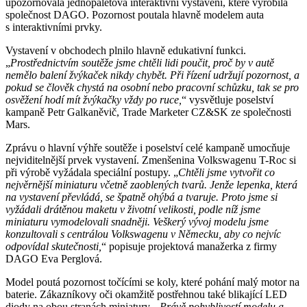
upozorňovala jednopaletová interaktivní vystavení, které vyrobila
společnost DAGO. Pozornost poutala hlavně modelem auta
s interaktivními prvky.
Vystavení v obchodech plnilo hlavně edukativní funkci.
„
Prostřednictvím soutěže jsme chtěli lidi poučit, proč by v autě
nemělo balení žvýkaček nikdy chybět. Při řízení udržují pozornost, a
pokud se člověk chystá na osobní nebo pracovní schůzku, tak se pro
osvěžení hodí mít žvýkačky vždy po ruce,
“ vysvětluje poselství
kampaně Petr Galkaněvič, Trade Marketer CZ&SK ze společnosti
Mars.
Zprávu o hlavní výhře soutěže i poselství celé kampaně umocňuje
nejviditelnější prvek vystavení. Zmenšenina Volkswagenu T-Roc si
při výrobě vyžádala speciální postupy. „
Chtěli jsme vytvořit co
nejvěrnější miniaturu včetně zaoblených tvarů. Jenže lepenka, která
na vystavení převládá, se špatně ohýbá a tvaruje. Proto jsme si
vyžádali drátěnou maketu v životní velikosti, podle níž jsme
miniaturu vymodelovali snadněji. Veškerý vývoj modelu jsme
konzultovali s centrálou Volkswagenu v Německu, aby co nejvíc
odpovídal skutečnosti,
“ popisuje projektová manažerka z firmy
DAGO Eva Perglová.
Model poutá pozornost točícími se koly, které pohání malý motor na
baterie. Zákazníkovy oči okamžitě postřehnou také blikající LED
diody na obou stranách miniatury. „
Právě pohyblivostí modelu a