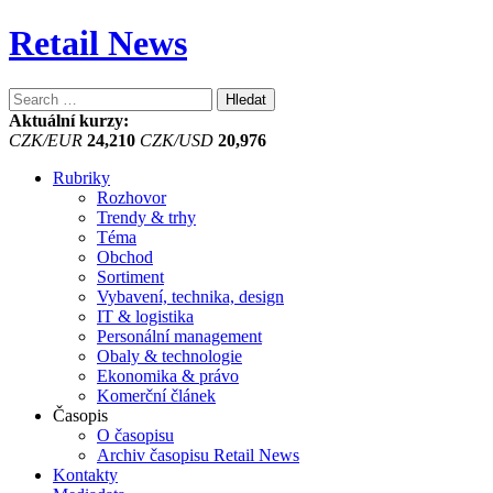
Retail News
Vyhledávání
Aktuální kurzy:
CZK/EUR
24,210
CZK/USD
20,976
Rubriky
Rozhovor
Trendy & trhy
Téma
Obchod
Sortiment
Vybavení, technika, design
IT & logistika
Personální management
Obaly & technologie
Ekonomika & právo
Komerční článek
Časopis
O časopisu
Archiv časopisu Retail News
Kontakty