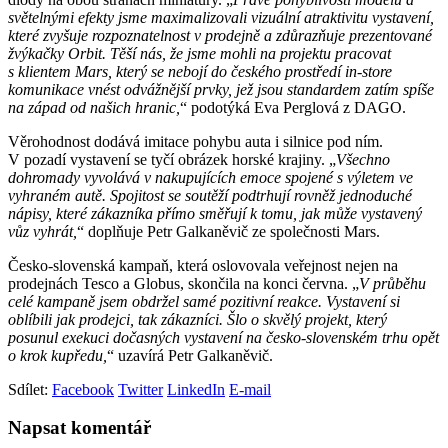
světelnými efekty jsme maximalizovali vizuální atraktivitu vystavení,
které zvyšuje rozpoznatelnost v prodejně a zdůrazňuje prezentované
žvýkačky Orbit. Těší nás, že jsme mohli na projektu pracovat
s klientem Mars, který se nebojí do českého prostředí in-store
komunikace vnést odvážnější prvky, jež jsou standardem zatím spíše
na západ od našich hranic,
“ podotýká Eva Perglová z DAGO.
Věrohodnost dodává imitace pohybu auta i silnice pod ním.
V pozadí vystavení se tyčí obrázek horské krajiny. „
Všechno
dohromady vyvolává v nakupujících emoce spojené s výletem ve
vyhraném autě. Spojitost se soutěží podtrhují rovněž jednoduché
nápisy, které zákazníka přímo směřují k tomu, jak může vystavený
vůz vyhrát,
“ doplňuje Petr Galkaněvič ze společnosti Mars.
Česko-slovenská kampaň, která oslovovala veřejnost nejen na
prodejnách Tesco a Globus, skončila na konci června. „
V průběhu
celé kampaně jsem obdržel samé pozitivní reakce. Vystavení si
oblíbili jak prodejci, tak zákazníci. Šlo o skvělý projekt, který
posunul exekuci dočasných vystavení na česko-slovenském trhu opět
o krok kupředu,
“ uzavírá Petr Galkaněvič.
Sdílet:
Facebook
Twitter
LinkedIn
E-mail
Napsat komentář