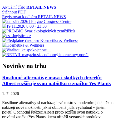
Aktuální číslo
RETAIL NEWS
Stáhnout PDF
Registrovat k odběru RETAIL NEWS
Novinky na trhu
Rostlinné alternativy masa i sladkých dezertů:
Albert rozšiřuje svou nabídku o značku Yes Plants
1. 7. 2026
Rostlinné alternativy si nacházejí své místo v moderním jídelníčku a
nabízejí nové možnosti, jak si oblíbená jídla vychutnat v jiném
pojetí. Obchodní řetězec Albert proto rozšířil svou nabídku o
privátní značku Yes Plants, která přináší veganské produkty