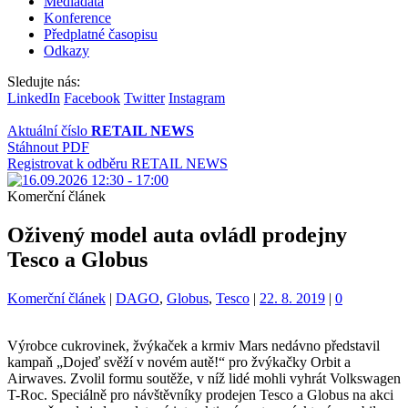
Mediadata
Konference
Předplatné časopisu
Odkazy
Sledujte nás:
LinkedIn
Facebook
Twitter
Instagram
Aktuální číslo
RETAIL NEWS
Stáhnout PDF
Registrovat k odběru RETAIL NEWS
Komerční článek
Oživený model auta ovládl prodejny
Tesco a Globus
Kategorie:
Štítky:
Komerční článek
|
DAGO
,
Globus
,
Tesco
|
22. 8. 2019
|
0
Výrobce cukrovinek, žvýkaček a krmiv Mars nedávno představil
kampaň „Dojeď svěží v novém autě!“ pro žvýkačky Orbit a
Airwaves. Zvolil formu soutěže, v níž lidé mohli vyhrát Volkswagen
T-Roc. Speciálně pro návštěvníky prodejen Tesco a Globus na akci