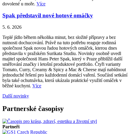
dovolené u moře.
Více
Spak představil nové hotové omáčky
5. 6. 2026
Teplé jídlo během několika minut, bez složité přípravy a bez
nutnosti dochucování. Právě na tuto potřebu reaguje rodinná
společnost Spak novou řadou hotových omáček, kterou dnes
představila v pražském Surikata Studiu. Novinky osobně uvedl
majitel společnosti Hans Peter Spak, který v Praze přiblížil další
směřování značky i letošní produktové portfolio. Čtyři varianty
Tomato, Curry, Creamy & Spicy a Mac & Cheese mají nabídnout
jednoduché řešení pro každodenní domácí vaření. Součástí setkání
byla také ochutnávka, která ukázala praktické využití omáček v
běžné kuchyni.
Více
Další novinky
Partnerské časopisy
Partneři