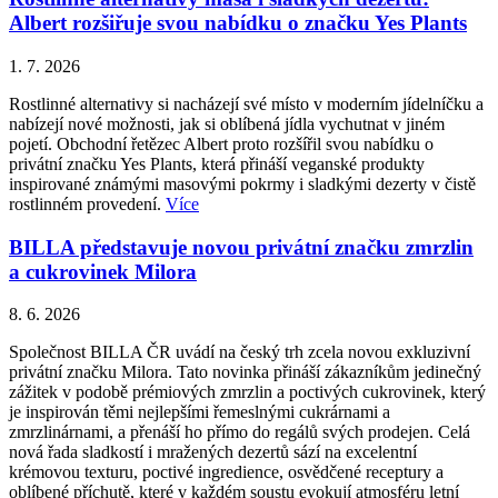
Albert rozšiřuje svou nabídku o značku Yes Plants
1. 7. 2026
Rostlinné alternativy si nacházejí své místo v moderním jídelníčku a
nabízejí nové možnosti, jak si oblíbená jídla vychutnat v jiném
pojetí. Obchodní řetězec Albert proto rozšířil svou nabídku o
privátní značku Yes Plants, která přináší veganské produkty
inspirované známými masovými pokrmy i sladkými dezerty v čistě
rostlinném provedení.
Více
BILLA představuje novou privátní značku zmrzlin
a cukrovinek Milora
8. 6. 2026
Společnost BILLA ČR uvádí na český trh zcela novou exkluzivní
privátní značku Milora. Tato novinka přináší zákazníkům jedinečný
zážitek v podobě prémiových zmrzlin a poctivých cukrovinek, který
je inspirován těmi nejlepšími řemeslnými cukrárnami a
zmrzlinárnami, a přenáší ho přímo do regálů svých prodejen. Celá
nová řada sladkostí i mražených dezertů sází na excelentní
krémovou texturu, poctivé ingredience, osvědčené receptury a
oblíbené příchutě, které v každém soustu evokují atmosféru letní