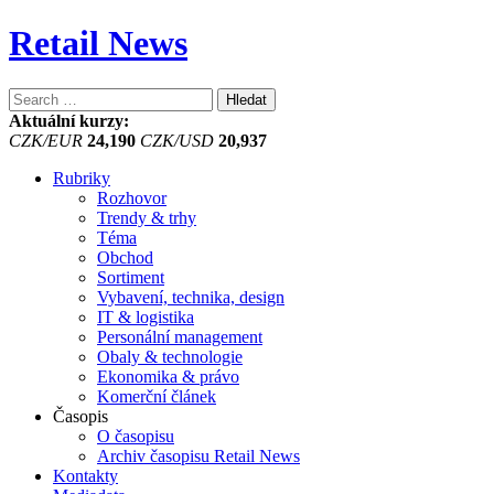
Retail News
Vyhledávání
Aktuální kurzy:
CZK/EUR
24,190
CZK/USD
20,937
Rubriky
Rozhovor
Trendy & trhy
Téma
Obchod
Sortiment
Vybavení, technika, design
IT & logistika
Personální management
Obaly & technologie
Ekonomika & právo
Komerční článek
Časopis
O časopisu
Archiv časopisu Retail News
Kontakty