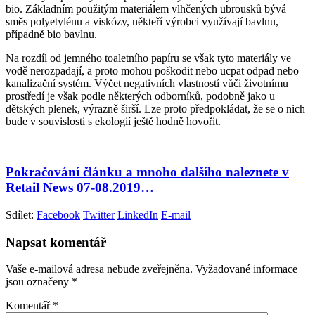
bio. Základním použitým materiálem vlhčených ubrousků bývá
směs polyetylénu a viskózy, někteří výrobci využívají bavlnu,
případně bio bavlnu.
Na rozdíl od jemného toaletního papíru se však tyto materiály ve
vodě nerozpadají, a proto mohou poškodit nebo ucpat odpad nebo
kanalizační systém. Výčet negativních vlastností vůči životnímu
prostředí je však podle některých odborníků, podobně jako u
dětských plenek, výrazně širší. Lze proto předpokládat, že se o nich
bude v souvislosti s ekologií ještě hodně hovořit.
Pokračování článku a mnoho dalšího naleznete v
Retail News 07-08.2019…
Sdílet:
Facebook
Twitter
LinkedIn
E-mail
Napsat komentář
Vaše e-mailová adresa nebude zveřejněna.
Vyžadované informace
jsou označeny
*
Komentář
*