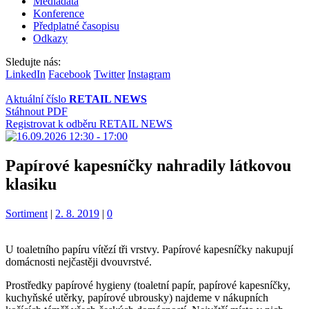
Mediadata
Konference
Předplatné časopisu
Odkazy
Sledujte nás:
LinkedIn
Facebook
Twitter
Instagram
Aktuální číslo
RETAIL NEWS
Stáhnout PDF
Registrovat k odběru RETAIL NEWS
Papírové kapesníčky nahradily látkovou
klasiku
Kategorie:
Sortiment
|
2. 8. 2019
|
0
U toaletního papíru vítězí tři vrstvy. Papírové kapesníčky nakupují
domácnosti nejčastěji dvouvrstvé.
Prostředky papírové hygieny (toaletní papír, papírové kapesníčky,
kuchyňské utěrky, papírové ubrousky) najdeme v nákupních