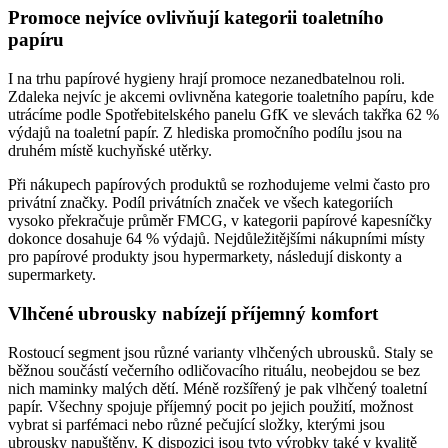
Promoce nejvíce ovlivňují kategorii toaletního
papíru
I na trhu papírové hygieny hrají promoce nezanedbatelnou roli.
Zdaleka nejvíc je akcemi ovlivněna kategorie toaletního papíru, kde
utrácíme podle Spotřebitelského panelu GfK ve slevách takřka 62 %
výdajů na toaletní papír. Z hlediska promočního podílu jsou na
druhém místě kuchyňské utěrky.
Při nákupech papírových produktů se rozhodujeme velmi často pro
privátní značky. Podíl privátních značek ve všech kategoriích
vysoko překračuje průměr FMCG, v kategorii papírové kapesníčky
dokonce dosahuje 64 % výdajů. Nejdůležitějšími nákupními místy
pro papírové produkty jsou hypermarkety, následují diskonty a
supermarkety.
Vlhčené ubrousky nabízejí příjemný komfort
Rostoucí segment jsou různé varianty vlhčených ubrousků. Staly se
běžnou součástí večerního odličovacího rituálu, neobejdou se bez
nich maminky malých dětí. Méně rozšířený je pak vlhčený toaletní
papír. Všechny spojuje příjemný pocit po jejich použití, možnost
vybrat si parfémaci nebo různé pečující složky, kterými jsou
ubrousky napuštěny. K dispozici jsou tyto výrobky také v kvalitě