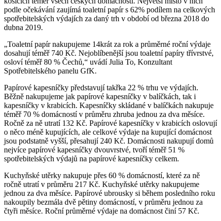
košících téměř všech českých domácností. Největší místo v nich
podle očekávání zaujímá toaletní papír s 62% podílem na celkových
spotřebitelských výdajích za daný trh v období od března 2018 do
dubna 2019.
„Toaletní papír nakupujeme 14krát za rok a průměrné roční výdaje
dosahují téměř 740 Kč. Nejoblíbenější jsou toaletní papíry třívrstvé,
osloví téměř 80 % Čechů,“ uvádí Julia To, Konzultant
Spotřebitelského panelu GfK.
Papírové kapesníčky představují takřka 22 % trhu ve výdajích.
Běžně nakupujeme jak papírové kapesníčky v balíčkách, tak i
kapesníčky v krabicích. Kapesníčky skládané v balíčkách nakupuje
téměř 70 % domácností v průměru zhruba jednou za dva měsíce.
Ročně za ně utratí 132 Kč. Papírové kapesníčky v krabicích oslovují
o něco méně kupujících, ale celkové výdaje na kupující domácnost
jsou podstatně vyšší, přesahují 240 Kč. Domácnosti nakupují domů
nejvíce papírové kapesníčky dvouvrstvé, tvoří téměř 51 %
spotřebitelských výdajů na papírové kapesníčky celkem.
Kuchyňské utěrky nakupuje přes 60 % domácností, které za ně
ročně utratí v průměru 217 Kč. Kuchyňské utěrky nakupujeme
jednou za dva měsíce. Papírové ubrousky si během posledního roku
nakoupily bezmála dvě pětiny domácností, v průměru jednou za
čtyři měsíce. Roční průměrné výdaje na domácnost činí 57 Kč.