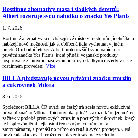
Rostlinné alternativy masa i sladkých dezertů:
Albert rozšiřuje svou nabídku o značku Yes Plants
1. 7. 2026
Rostlinné alternativy si nacházejí své místo v moderním jídelníčku a
nabízejí nové možnosti, jak si oblíbená jídla vychutnat v jiném
pojetí. Obchodní řetězec Albert proto rozšířil svou nabídku o
privátní značku Yes Plants, která přináší veganské produkty
inspirované známými masovými pokrmy i sladkými dezerty v čistě
rostlinném provedení.
Více
BILLA představuje novou privátní značku zmrzlin
a cukrovinek Milora
8. 6. 2026
Společnost BILLA ČR uvádí na český trh zcela novou exkluzivní
privátní značku Milora. Tato novinka přináší zákazníkům jedinečný
zážitek v podobě prémiových zmrzlin a poctivých cukrovinek, který
je inspirován těmi nejlepšími řemeslnými cukrárnami a
zmrzlinárnami, a přenáší ho přímo do regálů svých prodejen. Celá
nová řada sladkostí i mražených dezertů sází na excelentní