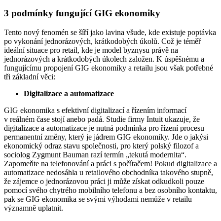
3 podmínky fungující GIG ekonomiky
Tento nový fenomén se šíří jako lavina všude, kde existuje poptávka
po vykonání jednorázových, krátkodobých úkolů. Což je téměř
ideální situace pro retail, kde je model byznysu právě na
jednorázových a krátkodobých úkolech založen. K úspěšnému a
fungujícímu propojení GIG ekonomiky a retailu jsou však potřebné
tři základní věci:
Digitalizace a automatizace
GIG ekonomika s efektivní digitalizací a řízením informací
v reálném čase stojí anebo padá. Studie firmy Intuit ukazuje, že
digitalizace a automatizace je nutná podmínka pro řízení procesu
permanentní změny, který je jádrem GIG ekonomiky. Jde o jakýsi
ekonomický odraz stavu společnosti, pro který polský filozof a
sociolog Zygmunt Bauman razí termín „tekutá modernita“.
Zapomeňte na telefonování a práci s počítačem! Pokud digitalizace a
automatizace nedosáhla u retailového obchodníka takového stupně,
že zájemce o jednorázovou práci ji může získat odkudkoli pouze
pomocí svého chytrého mobilního telefonu a bez osobního kontaktu,
pak se GIG ekonomika se svými výhodami nemůže v retailu
významně uplatnit.