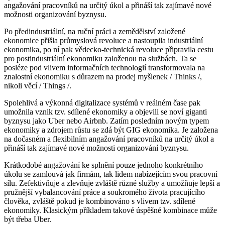
angažování pracovníků na určitý úkol a přináší tak zajímavé nové
možnosti organizování byznysu.
Po předindustriální, na ruční práci a zemědělství založené
ekonomice přišla průmyslová revoluce a nastoupila industriální
ekonomika, po ní pak vědecko-technická revoluce připravila cestu
pro postindustriální ekonomiku založenou na službách. Ta se
posléze pod vlivem informačních technologií transformovala na
znalostní ekonomiku s důrazem na prodej myšlenek / Thinks /,
nikoli věcí / Things /.
Spolehlivá a výkonná digitalizace systémů v reálném čase pak
umožnila vznik tzv. sdílené ekonomiky a objevili se noví giganti
byznysu jako Uber nebo Airbnb. Zatím posledním novým typem
ekonomiky a zdrojem růstu se zdá být GIG ekonomika. Je založena
na dočasném a flexibilním angažování pracovníků na určitý úkol a
přináší tak zajímavé nové možnosti organizování byznysu.
Krátkodobé angažování ke splnění pouze jednoho konkrétního
úkolu se zamlouvá jak firmám, tak lidem nabízejícím svou pracovní
sílu. Zefektivňuje a zlevňuje zvláště různé služby a umožňuje lepší a
pružnější vybalancování práce a soukromého života pracujícího
člověka, zvláště pokud je kombinováno s vlivem tzv. sdílené
ekonomiky. Klasickým příkladem takové úspěšné kombinace může
být třeba Uber.