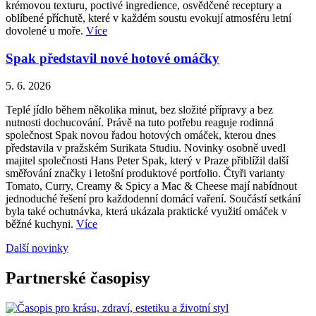
krémovou texturu, poctivé ingredience, osvědčené receptury a
oblíbené příchutě, které v každém soustu evokují atmosféru letní
dovolené u moře.
Více
Spak představil nové hotové omáčky
5. 6. 2026
Teplé jídlo během několika minut, bez složité přípravy a bez
nutnosti dochucování. Právě na tuto potřebu reaguje rodinná
společnost Spak novou řadou hotových omáček, kterou dnes
představila v pražském Surikata Studiu. Novinky osobně uvedl
majitel společnosti Hans Peter Spak, který v Praze přiblížil další
směřování značky i letošní produktové portfolio. Čtyři varianty
Tomato, Curry, Creamy & Spicy a Mac & Cheese mají nabídnout
jednoduché řešení pro každodenní domácí vaření. Součástí setkání
byla také ochutnávka, která ukázala praktické využití omáček v
běžné kuchyni.
Více
Další novinky
Partnerské časopisy