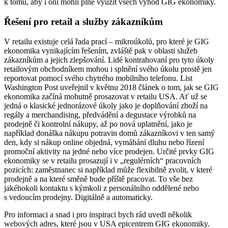
k tomu, aby i oni mohli plně využít všech výhod GIG ekonomiky.
Řešení pro retail a služby zákazníkům
V retailu existuje celá řada prací – mikroúkolů, pro které je GIG
ekonomika vynikajícím řešením, zvláště pak v oblasti služeb
zákazníkům a jejich zlepšování. Lidé kontrahovaní pro tyto úkoly
retailovým obchodníkem mohou i splnění svého úkolu prostě jen
reportovat pomocí svého chytrého mobilního telefonu. List
Washington Post uveřejnil v květnu 2018 článek o tom, jak se GIG
ekonomika začíná mohutně prosazovat v retailu USA. Ať už se
jedná o klasické jednorázové úkoly jako je doplňování zboží na
regály a merchandising, předvádění a degustace výrobků na
prodejně či kontrolní nákupy, až po nová uplatnění, jako je
například donáška nákupu potravin domů zákazníkovi v ten samý
den, kdy si nákup online objedná, vymáhání dluhu nebo řízení
promoční aktivity na jedné nebo více prodejen. Určité prvky GIG
ekonomiky se v retailu prosazují i v „regulérních“ pracovních
pozicích: zaměstnanec si například může flexibilně zvolit, v které
prodejně a na které směně bude příště pracovat. To vše bez
jakéhokoli kontaktu s kýmkoli z personálního oddělené nebo
s vedoucím prodejny. Digitálně a automaticky.
Pro informaci a snad i pro inspiraci bych rád uvedl několik
webových adres, které jsou v USA epicentrem GIG ekonomiky.