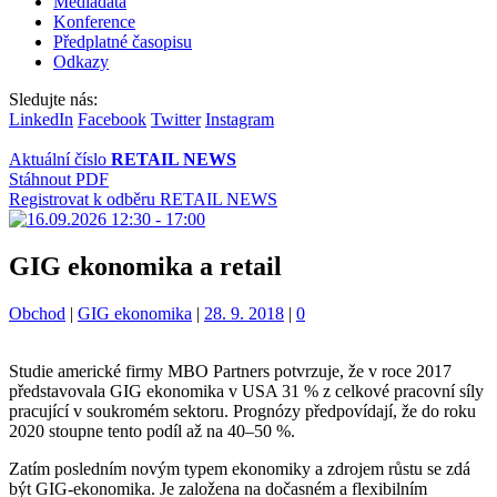
Mediadata
Konference
Předplatné časopisu
Odkazy
Sledujte nás:
LinkedIn
Facebook
Twitter
Instagram
Aktuální číslo
RETAIL NEWS
Stáhnout PDF
Registrovat k odběru RETAIL NEWS
GIG ekonomika a retail
Kategorie:
Štítky:
Obchod
|
GIG ekonomika
|
28. 9. 2018
|
0
Studie americké firmy MBO Partners potvrzuje, že v roce 2017
představovala GIG ekonomika v USA 31 % z celkové pracovní síly
pracující v soukromém sektoru. Prognózy předpovídají, že do roku
2020 stoupne tento podíl až na 40–50 %.
Zatím posledním novým typem ekonomiky a zdrojem růstu se zdá
být GIG-ekonomika. Je založena na dočasném a flexibilním