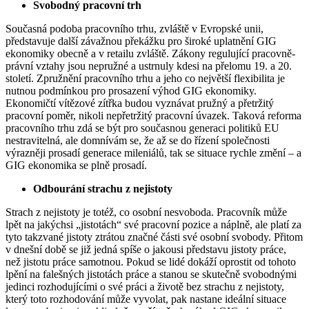
Svobodný pracovní trh
Současná podoba pracovního trhu, zvláště v Evropské unii,
představuje další závažnou překážku pro široké uplatnění GIG
ekonomiky obecně a v retailu zvláště. Zákony regulující pracovně-
právní vztahy jsou nepružné a ustrnuly kdesi na přelomu 19. a 20.
století. Zpružnění pracovního trhu a jeho co největší flexibilita je
nutnou podmínkou pro prosazení výhod GIG ekonomiky.
Ekonomičtí vítězové zítřka budou vyznávat pružný a přetržitý
pracovní poměr, nikoli nepřetržitý pracovní úvazek. Taková reforma
pracovního trhu zdá se být pro současnou generaci politiků EU
nestravitelná, ale domnívám se, že až se do řízení společnosti
výrazněji prosadí generace mileniálů, tak se situace rychle změní – a
GIG ekonomika se plně prosadí.
Odbourání strachu z nejistoty
Strach z nejistoty je totéž, co osobní nesvoboda. Pracovník může
lpět na jakýchsi „jistotách“ své pracovní pozice a náplně, ale platí za
tyto takzvané jistoty ztrátou značné části své osobní svobody. Přitom
v dnešní době se již jedná spíše o jakousi představu jistoty práce,
než jistotu práce samotnou. Pokud se lidé dokáží oprostit od tohoto
lpění na falešných jistotách práce a stanou se skutečně svobodnými
jedinci rozhodujícími o své práci a životě bez strachu z nejistoty,
který toto rozhodování může vyvolat, pak nastane ideální situace