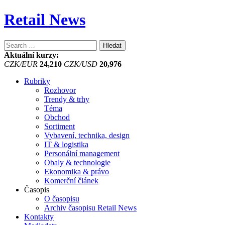
Retail News
Vyhledávání
Aktuální kurzy:
CZK/EUR
24,210
CZK/USD
20,976
Rubriky
Rozhovor
Trendy & trhy
Téma
Obchod
Sortiment
Vybavení, technika, design
IT & logistika
Personální management
Obaly & technologie
Ekonomika & právo
Komerční článek
Časopis
O časopisu
Archiv časopisu Retail News
Kontakty