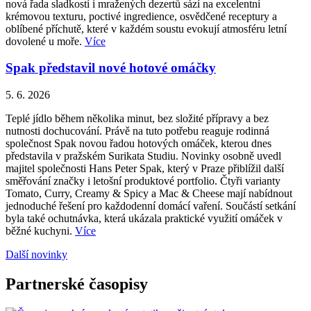
nová řada sladkostí i mražených dezertů sází na excelentní
krémovou texturu, poctivé ingredience, osvědčené receptury a
oblíbené příchutě, které v každém soustu evokují atmosféru letní
dovolené u moře.
Více
Spak představil nové hotové omáčky
5. 6. 2026
Teplé jídlo během několika minut, bez složité přípravy a bez
nutnosti dochucování. Právě na tuto potřebu reaguje rodinná
společnost Spak novou řadou hotových omáček, kterou dnes
představila v pražském Surikata Studiu. Novinky osobně uvedl
majitel společnosti Hans Peter Spak, který v Praze přiblížil další
směřování značky i letošní produktové portfolio. Čtyři varianty
Tomato, Curry, Creamy & Spicy a Mac & Cheese mají nabídnout
jednoduché řešení pro každodenní domácí vaření. Součástí setkání
byla také ochutnávka, která ukázala praktické využití omáček v
běžné kuchyni.
Více
Další novinky
Partnerské časopisy