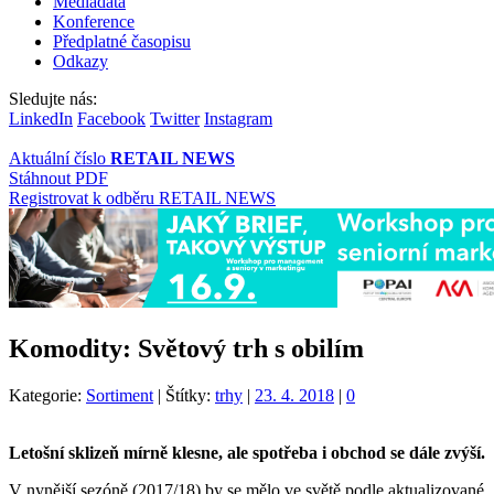
Mediadata
Konference
Předplatné časopisu
Odkazy
Sledujte nás:
LinkedIn
Facebook
Twitter
Instagram
Aktuální číslo
RETAIL NEWS
Stáhnout PDF
Registrovat k odběru RETAIL NEWS
Komodity: Světový trh s obilím
Kategorie:
Sortiment
|
Štítky:
trhy
|
23. 4. 2018
|
0
Letošní sklizeň mírně klesne, ale spotřeba i obchod se dále zvýší.
V nynější sezóně (2017/18) by se mělo ve světě podle aktualizované