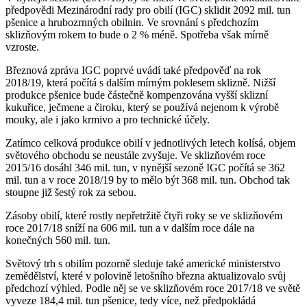
předpovědi Mezinárodní rady pro obilí (IGC) sklidit 2092 mil. tun
pšenice a hrubozrnných obilnin. Ve srovnání s předchozím
sklizňovým rokem to bude o 2 % méně. Spotřeba však mírně
vzroste.
Březnová zpráva IGC poprvé uvádí také předpověď na rok
2018/19, která počítá s dalším mírným poklesem sklizně.
Nižší
produkce pšenice bude částečně kompenzována vyšší sklizní
kukuřice, ječmene a čiroku, který se používá nejenom k výrobě
mouky, ale i jako krmivo a pro technické účely.
Zatímco celková produkce obilí v jednotlivých letech kolísá, objem
světového obchodu se neustále zvyšuje. Ve sklizňovém roce
2015/16 dosáhl 346 mil. tun, v nynější sezoně IGC počítá se 362
mil. tun a v roce 2018/19 by to mělo být 368 mil. tun. Obchod tak
stoupne již šestý rok za sebou.
Zásoby obilí, které rostly nepřetržitě čtyři roky se ve sklizňovém
roce 2017/18 sníží na 606 mil. tun a v dalším roce dále na
konečných 560 mil. tun.
Světový trh s obilím pozorně sleduje také americké ministerstvo
zemědělství, které v polovině letošního března aktualizovalo svůj
předchozí výhled. Podle něj se ve sklizňovém roce 2017/18 ve světě
vyveze 184,4 mil. tun pšenice, tedy více, než předpokládá