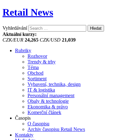
Retail News
Vyhledávání
Aktuální kurzy:
CZK/EUR
24,265
CZK/USD
21,039
Rubriky
Rozhovor
Trendy & trhy
Téma
Obchod
Sortiment
Vybavení, technika, design
IT & logistika
Personální management
Obaly & technologie
Ekonomika & právo
Komerční článek
Časopis
O časopisu
Archiv časopisu Retail News
Kontakty