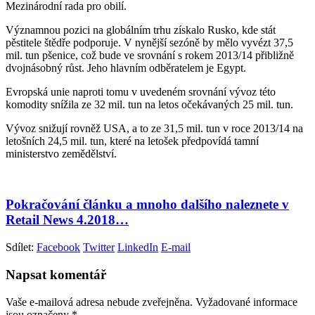
Mezinárodní rada pro obilí.
Významnou pozici na globálním trhu získalo Rusko, kde stát
pěstitele štědře podporuje. V nynější sezóně by mělo vyvézt 37,5
mil. tun pšenice, což bude ve srovnání s rokem 2013/14 přibližně
dvojnásobný růst. Jeho hlavním odběratelem je Egypt.
Evropská unie naproti tomu v uvedeném srovnání vývoz této
komodity snížila ze 32 mil. tun na letos očekávaných 25 mil. tun.
Vývoz snižují rovněž USA, a to ze 31,5 mil. tun v roce 2013/14 na
letošních 24,5 mil. tun, které na letošek předpovídá tamní
ministerstvo zemědělství.
Pokračování článku a mnoho dalšího naleznete v
Retail News 4.2018…
Sdílet:
Facebook
Twitter
LinkedIn
E-mail
Napsat komentář
Vaše e-mailová adresa nebude zveřejněna.
Vyžadované informace
jsou označeny
*