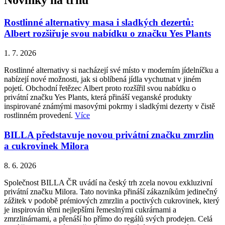
Novinky na trhu
Rostlinné alternativy masa i sladkých dezertů:
Albert rozšiřuje svou nabídku o značku Yes Plants
1. 7. 2026
Rostlinné alternativy si nacházejí své místo v moderním jídelníčku a
nabízejí nové možnosti, jak si oblíbená jídla vychutnat v jiném
pojetí. Obchodní řetězec Albert proto rozšířil svou nabídku o
privátní značku Yes Plants, která přináší veganské produkty
inspirované známými masovými pokrmy i sladkými dezerty v čistě
rostlinném provedení.
Více
BILLA představuje novou privátní značku zmrzlin
a cukrovinek Milora
8. 6. 2026
Společnost BILLA ČR uvádí na český trh zcela novou exkluzivní
privátní značku Milora. Tato novinka přináší zákazníkům jedinečný
zážitek v podobě prémiových zmrzlin a poctivých cukrovinek, který
je inspirován těmi nejlepšími řemeslnými cukrárnami a
zmrzlinárnami, a přenáší ho přímo do regálů svých prodejen. Celá