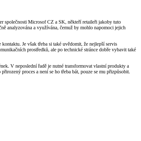
r společnosti Microsof CZ a SK, někteří retaileři jakoby tuto
tatečně analyzována a využívána, čemuž by mohlo napomoci jejich
ontaktu. Je však třeba si také uvědomit, že nejlepší servis
omunikačních prostředků, ale po technické stránce dobře vybavit také
nek. V neposlední řadě je nutné transformovat vlastní produkty a
o přirozený proces a není se ho třeba bát, pouze se mu přizpůsobit.