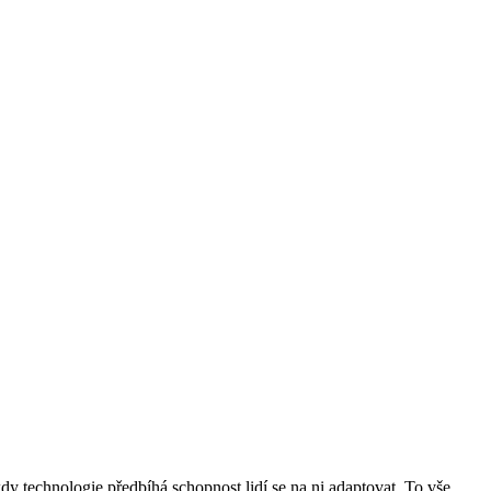
y technologie předbíhá schopnost lidí se na ni adaptovat. To vše