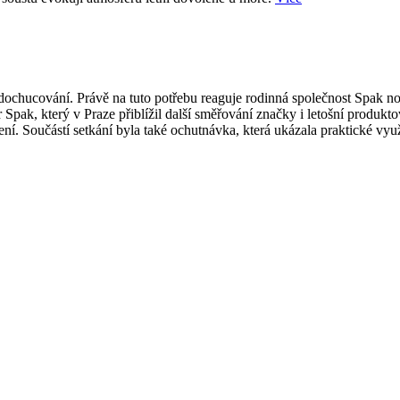
ti dochucování. Právě na tuto potřebu reaguje rodinná společnost Spak
 Spak, který v Praze přiblížil další směřování značky i letošní produk
í. Součástí setkání byla také ochutnávka, která ukázala praktické vy