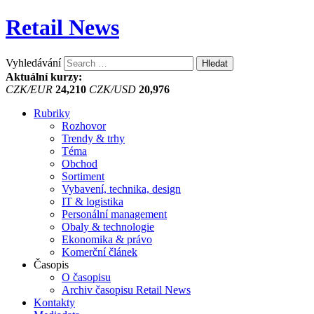
Retail News
Vyhledávání
Aktuální kurzy:
CZK/EUR
24,210
CZK/USD
20,976
Rubriky
Rozhovor
Trendy & trhy
Téma
Obchod
Sortiment
Vybavení, technika, design
IT & logistika
Personální management
Obaly & technologie
Ekonomika & právo
Komerční článek
Časopis
O časopisu
Archiv časopisu Retail News
Kontakty