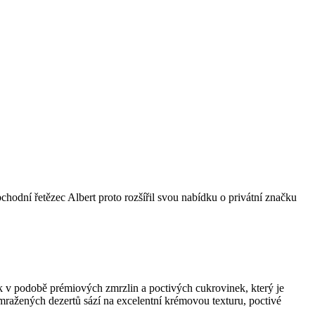
bchodní řetězec Albert proto rozšířil svou nabídku o privátní značku
k v podobě prémiových zmrzlin a poctivých cukrovinek, který je
 mražených dezertů sází na excelentní krémovou texturu, poctivé