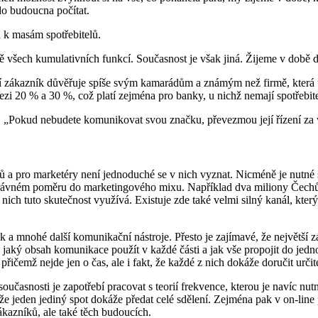
o budoucna počítat.
 k masám spotřebitelů.
 všech kumulativních funkcí. Současnost je však jiná. Žijeme v době 
í zákazník důvěřuje spíše svým kamarádům a známým než firmě, která u
 20 % a 30 %, což platí zejména pro banky, u nichž nemají spotřebitelé
t. „Pokud nebudete komunikovat svou značku, převezmou její řízení za 
 a pro marketéry není jednoduché se v nich vyznat. Nicméně je nutné s
 ve správném poměru do marketingového mixu. Například dva miliony Čech
z nich tuto skutečnost využívá. Existuje zde také velmi silný kanál, kt
 mnohé další komunikační nástroje. Přesto je zajímavé, že největší zása
, jaký obsah komunikace použít v každé části a jak vše propojit do je
 přičemž nejde jen o čas, ale i fakt, že každé z nich dokáže doručit určité
časnosti je zapotřebí pracovat s teorií frekvence, kterou je navíc nut
 jeden jediný spot dokáže předat celé sdělení. Zejména pak v on-line pr
kazníků, ale také těch budoucích.