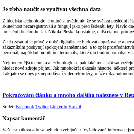
Je třeba naučit se využívat všechna data
Z hlediska technologie je nutné si uvědomit, že se svět za poslední l
skutečnost nezaregistrovali a fungují jako před šedesáti lety. Navíc 
umístění do cloudu. Jak Nikola Pleska konstatuje, další etapou průmys
Zcela zásadní je právě v době digitalizace budovat angažované a perso
zákazníkům poskytují spokojení zaměstnanci, a to opět prostřednictví
personál, například mobilními terminály, které mu budou pomáhat v je
Nejmodernější technika a technologie se pak také musí stát samozřejm
hledat nové zdroje příjmů. Jak mnohokrát ukázala historie, některé pro
Tak jako se dnes již neprodávají videorekordéry, může díky autonomn
Pokračování článku a mnoho dalšího naleznete v Re
Sdílet:
Facebook
Twitter
LinkedIn
E-mail
Napsat komentář
Vaše e-mailová adresa nebude zveřejněna.
Vyžadované informace js