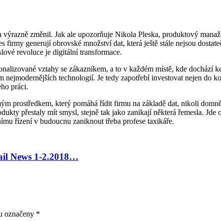
éta výrazně změnil. Jak ale upozorňuje Nikola Pleska, produktový manaže
dnes firmy generují obrovské množství dat, která ještě stále nejsou dos
lové revoluce je digitální transformace.
nalizované vztahy se zákazníkem, a to v každém místě, kde dochází ke k
m nejmodernějších technologií. Je tedy zapotřebí investovat nejen do k
ho práci.
ým prostředkem, který pomáhá řídit firmu na základě dat, nikoli domně
dukty přestaly mít smysl, stejně tak jako zanikají některá řemesla. Jde 
ímu řízení v budoucnu zaniknout třeba profese taxikáře.
tail News 1-2.2018…
ou označeny
*