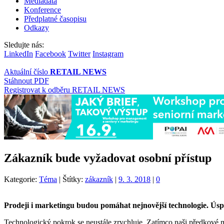
Mediadata
Konference
Předplatné časopisu
Odkazy
Sledujte nás:
LinkedIn
Facebook
Twitter
Instagram
Aktuální číslo
RETAIL NEWS
Stáhnout PDF
Registrovat k odběru RETAIL NEWS
Zákazník bude vyžadovat osobní přístup
Kategorie:
Téma
|
Štítky:
zákazník
|
9. 3. 2018
|
0
Prodeji i marketingu budou pomáhat nejnovější technologie. Úsp
Technologický pokrok se neustále zrychluje. Zatímco naši předkové mě