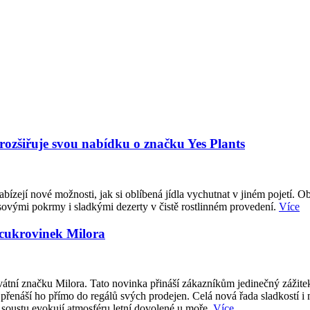
 rozšiřuje svou nabídku o značku Yes Plants
abízejí nové možnosti, jak si oblíbená jídla vychutnat v jiném pojetí. O
sovými pokrmy i sladkými dezerty v čistě rostlinném provedení.
Více
 cukrovinek Milora
átní značku Milora. Tato novinka přináší zákazníkům jedinečný zážite
přenáší ho přímo do regálů svých prodejen. Celá nová řada sladkostí i
 soustu evokují atmosféru letní dovolené u moře.
Více