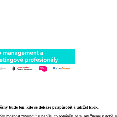
ěšný bude ten, kdo se dokáže přizpůsobit a udržet krok.
li možnost zvyknout si na vše, co poháněla pára, my žijeme v době, kd