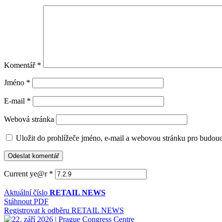
Komentář
*
Jméno
*
E-mail
*
Webová stránka
Uložit do prohlížeče jméno, e-mail a webovou stránku pro budou
Current ye@r
*
Aktuální číslo
RETAIL NEWS
Stáhnout PDF
Registrovat k odběru RETAIL NEWS