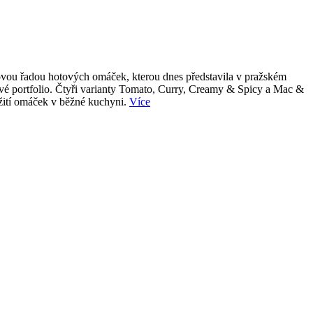
 novou řadou hotových omáček, kterou dnes představila v pražském
tové portfolio. Čtyři varianty Tomato, Curry, Creamy & Spicy a Mac &
užití omáček v běžné kuchyni.
Více