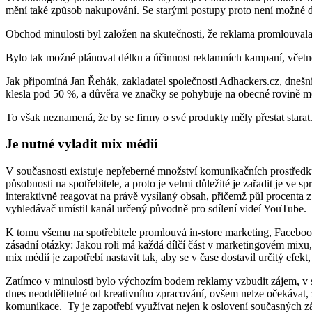
mění také způsob nakupování. Se starými postupy proto není možné d
Obchod minulosti byl založen na skutečnosti, že reklama promlouvala
Bylo tak možné plánovat délku a účinnost reklamních kampaní, včetně
Jak připomíná Jan Řehák, zakladatel společnosti Adhackers.cz, dnešn
klesla pod 50 %, a důvěra ve značky se pohybuje na obecné rovině mezi
To však neznamená, že by se firmy o své produkty měly přestat stara
Je nutné vyladit mix médií
V současnosti existuje nepřeberné množství komunikačních prostředků
působnosti na spotřebitele, a proto je velmi důležité je zařadit je
interaktivně reagovat na právě vysílaný obsah, přičemž půl procenta 
vyhledávač umístil kanál určený původně pro sdílení videí YouTube.
K tomu všemu na spotřebitele promlouvá in-store marketing, Facebook a
zásadní otázky: Jakou roli má každá dílčí část v marketingovém mixu
mix médií je zapotřebí nastavit tak, aby se v čase dostavil určitý efekt,
Zatímco v minulosti bylo výchozím bodem reklamy vzbudit zájem, v sou
dnes neoddělitelné od kreativního zpracování, ovšem nelze očekávat, že
komunikace. Ty je zapotřebí využívat nejen k oslovení současných zá