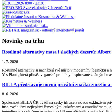
Novinky na trhu
Rostlinné alternativy masa i sladkých dezertů: Albert
1. 7. 2026
Rostlinné alternativy si nacházejí své místo v moderním jídelníčku a n
Yes Plants, která přináší veganské produkty inspirované známými ma
BILLA představuje novou privátní značku zmrzlin a
8. 6. 2026
Společnost BILLA ČR uvádí na český trh zcela novou exkluzivní priv
inspirován těmi nejlepšími řemeslnými cukrárnami a zmrzlinárnami, a 
ingredience, osvědčené receptury a oblíbené příchutě, které v každém