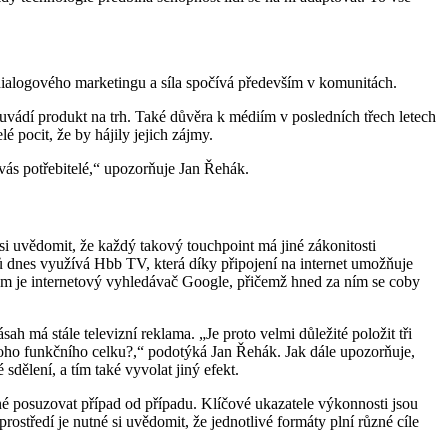
dialogového marketingu a síla spočívá především v komunitách.
vádí produkt na trh. Také důvěra k médiím v posledních třech letech
 pocit, že by hájily jejich zájmy.
vás potřebitelé,“ upozorňuje Jan Řehák.
i uvědomit, že každý takový touchpoint má jiné zákonitosti
ů dnes využívá Hbb TV, která díky připojení na internet umožňuje
erým je internetový vyhledávač Google, přičemž hned za ním se coby
h má stále televizní reklama. „Je proto velmi důležité položit tři
dnoho funkčního celku?,“ podotýká Jan Řehák. Jak dále upozorňuje,
 sdělení, a tím také vyvolat jiný efekt.
né posuzovat případ od případu. Klíčové ukazatele výkonnosti jsou
ostředí je nutné si uvědomit, že jednotlivé formáty plní různé cíle