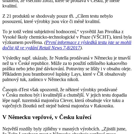
šmahem, že všechno zboží, které se prodává v Česku, je méně
kvalitní.
Z 21 produktů se shodovaly pouze tři. „Cílem testu nebylo
posouzení, které výrobky jsou více či méně kvalitní.
To je totiž velmi subjektivní hodnocení,“ vysvětlil Jan Pivoňka z
Vysoké školy chemicko-technologické v Praze (VŠCHT), která byla
výzkumem pověřena.
(
První informace z výsledků testu jste se mohli
dočíst již ve vydání Retail News 7-8/2017
).
Výsledky např. ukázaly, že Nutella prodávaná v Německu je tmavší
než ta v České republice. Může za to použití odlišného kakaového
prášku nebo jeho jiné dávkování. Potraviny se lišily i v obsahu oleje.
Příkladem jsou bramborové lupínky Lays, které v ČR obsahovaly
palmový tuk, zatímco v Německu nikoli.
Časopis dTest však upozornil, že některé výrobky prodávané
v Česku mohou být i kvalitnější a chutnější. V jejich testu dopadla
lépe např. tuzemská majonéza Clever, která obsahuje více tuku a
vaječných žloutků než stejně balená majonéza v Rakousku.
V Německu vepřové, v Česku kuřecí
Největší rozdíly byly zjištěny v masných výrobcích. „Zjistili jsme,