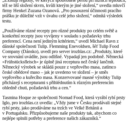
„Existují regiony, ve kterých spotřebitelé perou při nižších teplotách,
též se liší složení skvrn, kvůli kterým je jiné složení,“ uvedla mluvčí
firmy Henkel Zuzana Ozanová. „Pro posouzení účinnosti pracího
prášku je důležité vzít v úvahu celé jeho složení,“ odmítá výsledek
testu.
„Používáme různé recepty pro různé produkty po celém světě a
konkrétní recepty jsou vyvíjeny v souladu s požadavky trhu
preferencí. Cena není jediným kritériem,“ uvedl Michael Ravn z
dánské společnosti Tulip. Flemming Enevoldsen, šéf Tulip Food
Company (Dánsko), uvedl pro server irozhlas.cz: „Produkty, které
ve srovnání uvádíte, jsou odlišné. Vypadají jen podobně. Německá
»Frühstücksfleisch« je úplně jiná receptura než český lančmít.
Německý výrobek se skládá pouze z vepřového masa, zatímco
české obědové maso – jak je uvedeno ve složení – je směs
vepřového a kuřecího masa. Konzervované masné výrobky Tulip
přicházejí s recepturami s přihlédnutím k různým preferencím
ohledně chuti, požadavků trhu a cen.“
Tasmina Hoque ze společnosti Nomad Food, která vyrábí rybí prsty
Iglo, pro irozhlas.cz uvedla: „Vždy jsme v Česku prodávali stejné
rybí prsty, jako prodáváme na trzích ve Velké Británii a
v Portugalsku. Přizpůsobujeme naše produkty tak, abychom co
nejlépe splnili potřeby a preference našich zákazníků.“