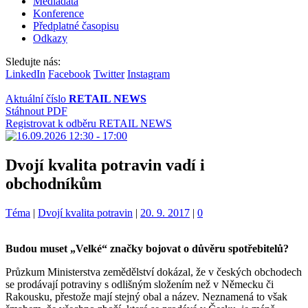
Mediadata
Konference
Předplatné časopisu
Odkazy
Sledujte nás:
LinkedIn
Facebook
Twitter
Instagram
Aktuální číslo
RETAIL NEWS
Stáhnout PDF
Registrovat k odběru RETAIL NEWS
Dvojí kvalita potravin vadí i
obchodníkům
Kategorie:
Štítky:
Téma
|
Dvojí kvalita potravin
|
20. 9. 2017
|
0
Budou muset „Velké“ značky bojovat o důvěru spotřebitelů?
Průzkum Ministerstva zemědělství dokázal, že v českých obchodech
se prodávají potraviny s odlišným složením než v Německu či
Rakousku, přestože mají stejný obal a název. Neznamená to však