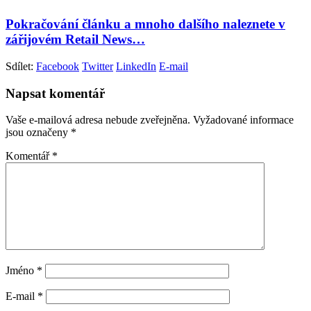
Pokračování článku a mnoho dalšího naleznete v
zářijovém Retail News…
Sdílet:
Facebook
Twitter
LinkedIn
E-mail
Napsat komentář
Vaše e-mailová adresa nebude zveřejněna.
Vyžadované informace
jsou označeny
*
Komentář
*
Jméno
*
E-mail
*