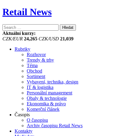
Retail News
Vyhledávání
Aktuální kurzy:
CZK/EUR
24,265
CZK/USD
21,039
Rubriky
Rozhovor
Trendy & trhy
Téma
Obchod
Sortiment
Vybavení, technika, design
IT & logistika
Personální management
Obaly & technologie
Ekonomika & právo
Komerční článek
Časopis
O časopisu
Archiv časopisu Retail News
Kontakty