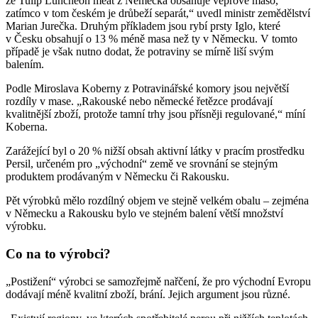
že Tulip Luncheon meat z Německa obsahuje vepřové maso,
zatímco v tom českém je drůbeží separát,“ uvedl ministr zemědělství
Marian Jurečka. Druhým příkladem jsou rybí prsty Iglo, které
v Česku obsahují o 13 % méně masa než ty v Německu. V tomto
případě je však nutno dodat, že potraviny se mírně liší svým
balením.
Podle Miroslava Koberny z Potravinářské komory jsou největší
rozdíly v mase. „Rakouské nebo německé řetězce prodávají
kvalitnější zboží, protože tamní trhy jsou přísněji regulované,“ míní
Koberna.
Zarážející byl o 20 % nižší obsah aktivní látky v pracím prostředku
Persil, určeném pro „východní“ země ve srovnání se stejným
produktem prodávaným v Německu či Rakousku.
Pět výrobků mělo rozdílný objem ve stejně velkém obalu – zejména
v Německu a Rakousku bylo ve stejném balení větší množství
výrobku.
Co na to výrobci?
„Postižení“ výrobci se samozřejmě nařčení, že pro východní Evropu
dodávají méně kvalitní zboží, brání. Jejich argument jsou různé.