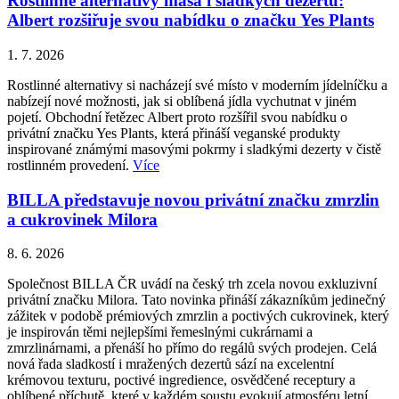
Rostlinné alternativy masa i sladkých dezertů:
Albert rozšiřuje svou nabídku o značku Yes Plants
1. 7. 2026
Rostlinné alternativy si nacházejí své místo v moderním jídelníčku a
nabízejí nové možnosti, jak si oblíbená jídla vychutnat v jiném
pojetí. Obchodní řetězec Albert proto rozšířil svou nabídku o
privátní značku Yes Plants, která přináší veganské produkty
inspirované známými masovými pokrmy i sladkými dezerty v čistě
rostlinném provedení.
Více
BILLA představuje novou privátní značku zmrzlin
a cukrovinek Milora
8. 6. 2026
Společnost BILLA ČR uvádí na český trh zcela novou exkluzivní
privátní značku Milora. Tato novinka přináší zákazníkům jedinečný
zážitek v podobě prémiových zmrzlin a poctivých cukrovinek, který
je inspirován těmi nejlepšími řemeslnými cukrárnami a
zmrzlinárnami, a přenáší ho přímo do regálů svých prodejen. Celá
nová řada sladkostí i mražených dezertů sází na excelentní
krémovou texturu, poctivé ingredience, osvědčené receptury a
oblíbené příchutě, které v každém soustu evokují atmosféru letní