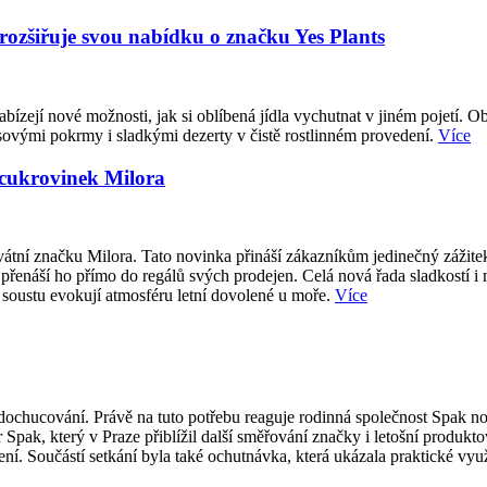
 rozšiřuje svou nabídku o značku Yes Plants
abízejí nové možnosti, jak si oblíbená jídla vychutnat v jiném pojetí. O
sovými pokrmy i sladkými dezerty v čistě rostlinném provedení.
Více
 cukrovinek Milora
átní značku Milora. Tato novinka přináší zákazníkům jedinečný zážite
přenáší ho přímo do regálů svých prodejen. Celá nová řada sladkostí i
 soustu evokují atmosféru letní dovolené u moře.
Více
ti dochucování. Právě na tuto potřebu reaguje rodinná společnost Spak
 Spak, který v Praze přiblížil další směřování značky i letošní produk
í. Součástí setkání byla také ochutnávka, která ukázala praktické vy