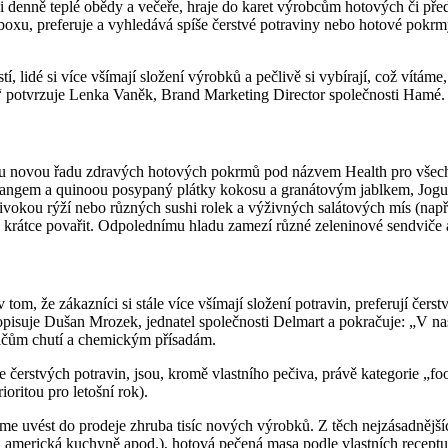
 denně teplé obědy a večeře, hraje do karet výrobcům hotových či před
oxu, preferuje a vyhledává spíše čerstvé potraviny nebo hotové pokrmy
 lidé si více všímají složení výrobků a pečlivě si vybírají, což vítáme,
,“ potvrzuje Lenka Vaněk, Brand Marketing Director společnosti Hamé.
u novou řadu zdravých hotových pokrmů pod názvem Health pro všechny
t s mangem a quinoou posypaný plátky kokosu a granátovým jablkem, Jog
ivokou rýží nebo různých sushi rolek a výživných salátových mís (nap
 a krátce povařit. Odpolednímu hladu zamezí různé zeleninové sendviče
tom, že zákazníci si stále více všímají složení potravin, preferují če
isuje Dušan Mrozek, jednatel společnosti Delmart a pokračuje: „V naši
ačům chutí a chemickým přísadám.
erstvých potravin, jsou, kromě vlastního pečiva, právě kategorie „food
ioritou pro letošní rok).
táme uvést do prodeje zhruba tisíc nových výrobků. Z těch nejzásadně
á, americká kuchyně apod.), hotová pečená masa podle vlastních recept