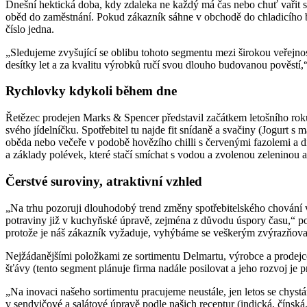
Dnešní hektická doba, kdy zdaleka ne každý má čas nebo chuť vařit si
oběd do zaměstnání. Pokud zákazník sáhne v obchodě do chladicího b
číslo jedna.
„Sledujeme zvyšující se oblibu tohoto segmentu mezi širokou veřejností,
desítky let a za kvalitu výrobků ručí svou dlouho budovanou pověstí
Rychlovky kdykoli během dne
Řetězec prodejen Marks & Spencer představil začátkem letošního rok
svého jídelníčku. Spotřebitel tu najde fit snídaně a svačiny (Jogur
oběda nebo večeře v podobě hovězího chilli s červenými fazolemi a d
a základy polévek, které stačí smíchat s vodou a zvolenou zeleninou
Čerstvé suroviny, atraktivní vzhled
„Na trhu pozoruji dlouhodobý trend změny spotřebitelského chování v 
potraviny již v kuchyňské úpravě, zejména z důvodu úspory času,“ pop
protože je náš zákazník vyžaduje, vyhýbáme se veškerým zvýrazňov
Nejžádanějšími položkami ze sortimentu Delmartu, výrobce a prodejce č
šťávy (tento segment plánuje firma nadále posilovat a jeho rozvoj je pr
„Na inovaci našeho sortimentu pracujeme neustále, jen letos se chys
v sendvičové a salátové úpravě podle našich receptur (indická, čínsk