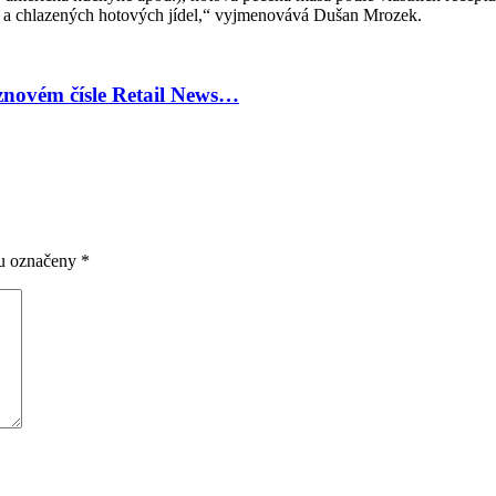
sty a chlazených hotových jídel,“ vyjmenovává Dušan Mrozek.
znovém čísle Retail News…
ou označeny
*