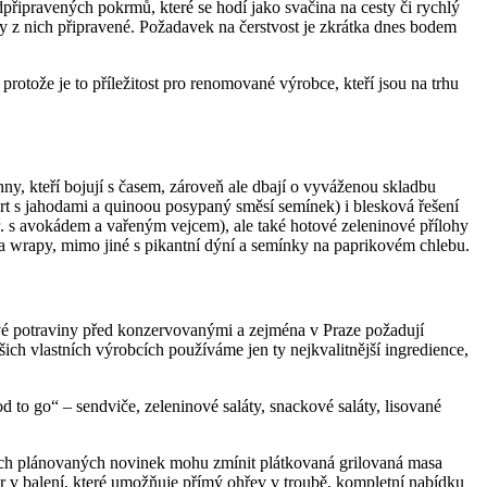
připravených pokrmů, které se hodí jako svačina na cesty či rychlý
 z nich připravené. Požadavek na čerstvost je zkrátka dnes bodem
 protože je to příležitost pro renomované výrobce, kteří jsou na trhu
, kteří bojují s časem, zároveň ale dbají o vyváženou skladbu
urt s jahodami a quinoou posypaný směsí semínek) i blesková řešení
ř. s avokádem a vařeným vejcem), ale také hotové zeleninové přílohy
 a wrapy, mimo jiné s pikantní dýní a semínky na paprikovém chlebu.
rstvé potraviny před konzervovanými a zejména v Praze požadují
ch vlastních výrobcích používáme jen ty nejkvalitnější ingredience,
 to go“ – sendviče, zeleninové saláty, snackové saláty, lisované
jších plánovaných novinek mohu zmínit plátkovaná grilovaná masa
ur v balení, které umožňuje přímý ohřev v troubě, kompletní nabídku