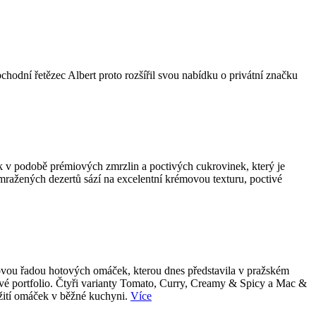
bchodní řetězec Albert proto rozšířil svou nabídku o privátní značku
k v podobě prémiových zmrzlin a poctivých cukrovinek, který je
 mražených dezertů sází na excelentní krémovou texturu, poctivé
 novou řadou hotových omáček, kterou dnes představila v pražském
tové portfolio. Čtyři varianty Tomato, Curry, Creamy & Spicy a Mac &
užití omáček v běžné kuchyni.
Více