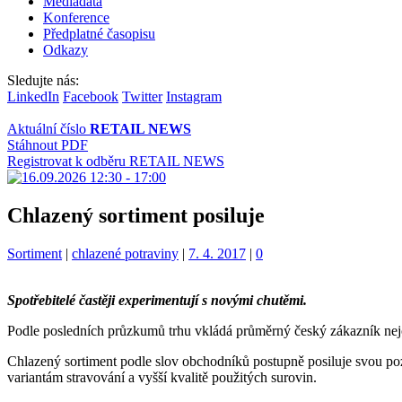
Mediadata
Konference
Předplatné časopisu
Odkazy
Sledujte nás:
LinkedIn
Facebook
Twitter
Instagram
Aktuální číslo
RETAIL NEWS
Stáhnout PDF
Registrovat k odběru RETAIL NEWS
Chlazený sortiment posiluje
Kategorie:
Štítky:
Sortiment
|
chlazené potraviny
|
7. 4. 2017
|
0
Spotřebitelé častěji experimentují s novými chutěmi.
Podle posledních průzkumů trhu vkládá průměrný český zákazník nejčas
Chlazený sortiment podle slov obchodníků postupně posiluje svou pozici
variantám stravování a vyšší kvalitě použitých surovin.