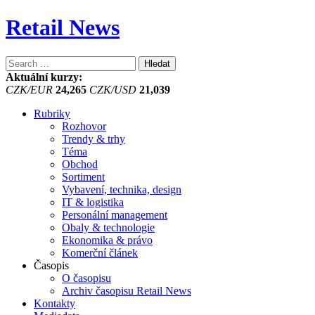
Retail News
Vyhledávání
Aktuální kurzy:
CZK/EUR
24,265
CZK/USD
21,039
Rubriky
Rozhovor
Trendy & trhy
Téma
Obchod
Sortiment
Vybavení, technika, design
IT & logistika
Personální management
Obaly & technologie
Ekonomika & právo
Komerční článek
Časopis
O časopisu
Archiv časopisu Retail News
Kontakty