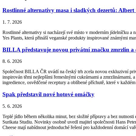
Rostlinné alternativy masa i sladkých dezertů: Albert
1. 7. 2026
Rostlinné alternativy si nacházejí své místo v moderním jídelníčku a n
Yes Plants, která přináší veganské produkty inspirované známými ma
BILLA představuje novou privátní značku zmrzlin a
8. 6. 2026
Společnost BILLA ČR uvádí na český trh zcela novou exkluzivní priv
inspirován těmi nejlepšími řemeslnými cukrárnami a zmrzlinárnami, a 
ingredience, osvědčené receptury a oblíbené příchutě, které v každém
Spak představil nové hotové omáčky
5. 6. 2026
Teplé jídlo během několika minut, bez složité přípravy a bez nutnos
Surikata Studiu. Novinky osobně uvedl majitel společnosti Hans Peter
Cheese mají nabídnout jednoduché řešení pro každodenní domácí vařen