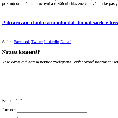
pokrmů orientálních kuchyní a rozšíření chlazené čerstvé italské pa
Pokračování článku a mnoho dalšího naleznete v bře
Sdílet:
Facebook
Twitter
LinkedIn
E-mail
Napsat komentář
Vaše e-mailová adresa nebude zveřejněna.
Vyžadované informace js
Komentář
*
Jméno
*