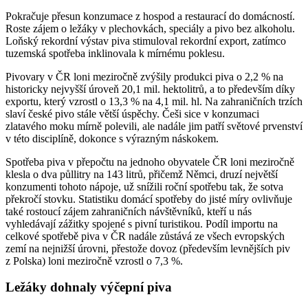
Pokračuje přesun konzumace z hospod a restaurací do domácností.
Roste zájem o ležáky v plechovkách, speciály a pivo bez alkoholu.
Loňský rekordní výstav piva stimuloval rekordní export, zatímco
tuzemská spotřeba inklinovala k mírnému poklesu.
Pivovary v ČR loni meziročně zvýšily produkci piva o 2,2 % na
historicky nejvyšší úroveň 20,1 mil. hektolitrů, a to především díky
exportu, který vzrostl o 13,3 % na 4,1 mil. hl.
Na zahraničních trzích
slaví české pivo stále větší úspěchy. Češi sice v konzumaci
zlatavého moku mírně polevili, ale nadále jim patří světové prvenství
v této disciplíně, dokonce s výrazným náskokem.
Spotřeba piva v přepočtu na jednoho obyvatele ČR loni meziročně
klesla o dva půllitry na 143 litrů, přičemž Němci, druzí největší
konzumenti tohoto nápoje, už snížili roční spotřebu tak, že sotva
překročí stovku. Statistiku domácí spotřeby do jisté míry ovlivňuje
také rostoucí zájem zahraničních návštěvníků, kteří u nás
vyhledávají zážitky spojené s pivní turistikou. Podíl importu na
celkové spotřebě piva v ČR nadále zůstává ze všech evropských
zemí na nejnižší úrovni, přestože dovoz (především levnějších piv
z Polska) loni meziročně vzrostl o 7,3 %.
Ležáky dohnaly výčepní piva