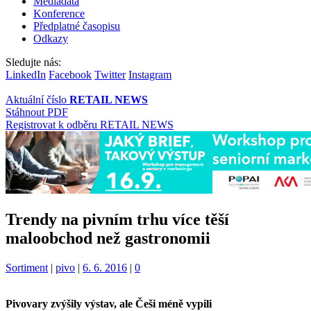
Mediadata
Konference
Předplatné časopisu
Odkazy
Sledujte nás:
LinkedIn
Facebook
Twitter
Instagram
Aktuální číslo
RETAIL NEWS
Stáhnout PDF
Registrovat k odběru RETAIL NEWS
Trendy na pivním trhu více těší
maloobchod než gastronomii
Kategorie:
Štítky:
Sortiment
|
pivo
|
6. 6. 2016
|
0
Pivovary zvýšily výstav, ale Češi méně vypili