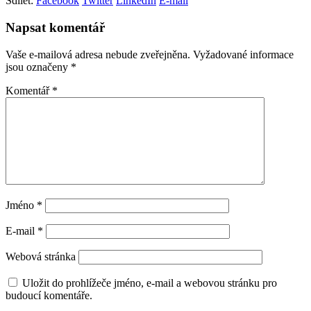
Sdílet:
Facebook
Twitter
LinkedIn
E-mail
Napsat komentář
Vaše e-mailová adresa nebude zveřejněna.
Vyžadované informace
jsou označeny
*
Komentář
*
Jméno
*
E-mail
*
Webová stránka
Uložit do prohlížeče jméno, e-mail a webovou stránku pro
budoucí komentáře.