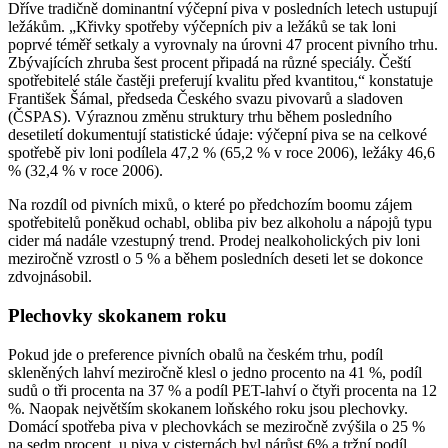
Dříve tradičně dominantní výčepní piva v posledních letech ustupují
ležákům. „Křivky spotřeby výčepních piv a ležáků se tak loni
poprvé téměř setkaly a vyrovnaly na úrovni 47 procent pivního trhu.
Zbývajících zhruba šest procent připadá na různé speciály. Čeští
spotřebitelé stále častěji preferují kvalitu před kvantitou,“ konstatuje
František Šámal, předseda Českého svazu pivovarů a sladoven
(ČSPAS). Výraznou změnu struktury trhu během posledního
desetiletí dokumentují statistické údaje: výčepní piva se na celkové
spotřebě piv loni podílela 47,2 % (65,2 % v roce 2006), ležáky 46,6
% (32,4 % v roce 2006).
Na rozdíl od pivních mixů, o které po předchozím boomu zájem
spotřebitelů poněkud ochabl, obliba piv bez alkoholu a nápojů typu
cider má nadále vzestupný trend. Prodej nealkoholických piv loni
meziročně vzrostl o 5 % a během posledních deseti let se dokonce
zdvojnásobil.
Plechovky skokanem roku
Pokud jde o preference pivních obalů na českém trhu, podíl
skleněných lahví meziročně klesl o jedno procento na 41 %, podíl
sudů o tři procenta na 37 % a podíl PET-lahví o čtyři procenta na 12
%. Naopak největším skokanem loňského roku jsou plechovky.
Domácí spotřeba piva v plechovkách se meziročně zvýšila o 25 %
na sedm procent, u piva v cisternách byl nárůst 6% a tržní podíl