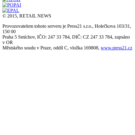
© 2015, RETAIL NEWS
Provozovatelem tohoto serveru je Press21 s.r.o., Holečkova 103/31,
150 00
Praha 5 Smíchov, IČO: 247 33 784, DIČ: CZ 247 33 784, zapsáno
v OR
Městského soudu v Praze, oddíl C, vložka 169808,
www.press21.cz