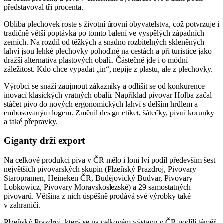
představoval tři procenta.
Obliba plechovek roste s životní úrovní obyvatelstva, což potvrzuje i
tradičně větší poptávka po tomto balení ve vyspělých západních
zemích. Na rozdíl od těžkých a snadno rozbitelných skleněných
lahví jsou lehké plechovky pohodlné na cestách a při turistice jako
dražší alternativa plastových obalů. Částečně jde i o módní
záležitost. Kdo chce vypadat „in“, nepije z plastu, ale z plechovky.
Výrobci se snaží zaujmout zákazníky a odlišit se od konkurence
inovací klasických vratných obalů. Například pivovar Holba začal
stáčet pivo do nových ergonomických lahví s delším hrdlem a
embosovaným logem. Změnil design etiket, šátečky, pivní korunky
a také přepravky.
Giganty drží export
Na celkové produkci piva v ČR mělo i loni lví podíl především šest
největších pivovarských skupin (Plzeňský Prazdroj, Pivovary
Staropramen, Heineken ČR, Budějovický Budvar, Pivovary
Lobkowicz, Pivovary Moravskoslezské) a 29 samostatných
pivovarů. Většina z nich úspěšně prodává své výrobky také
v zahraničí.
Plzeňský Prazdroj, který se na celkovém výstavu v ČR podílí téměř