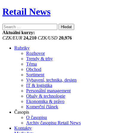
Retail News
Vyhledávání
Aktuální kurzy:
CZK/EUR
24,210
CZK/USD
20,976
Rubriky
Rozhovor
Trendy & trhy
Téma
Obchod
Sortiment
Vybavení, technika, design
IT & logistika
Personální management
Obaly & technologie
Ekonomika & právo
Komerční článek
Časopis
O časopisu
Archiv časopisu Retail News
Kontakty