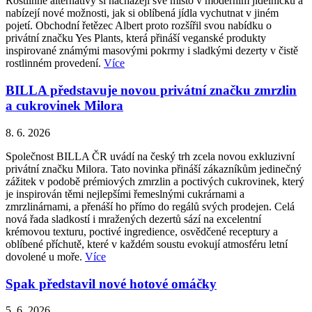
Rostlinné alternativy si nacházejí své místo v moderním jídelníčku a
nabízejí nové možnosti, jak si oblíbená jídla vychutnat v jiném
pojetí. Obchodní řetězec Albert proto rozšířil svou nabídku o
privátní značku Yes Plants, která přináší veganské produkty
inspirované známými masovými pokrmy i sladkými dezerty v čistě
rostlinném provedení.
Více
BILLA představuje novou privátní značku zmrzlin
a cukrovinek Milora
8. 6. 2026
Společnost BILLA ČR uvádí na český trh zcela novou exkluzivní
privátní značku Milora. Tato novinka přináší zákazníkům jedinečný
zážitek v podobě prémiových zmrzlin a poctivých cukrovinek, který
je inspirován těmi nejlepšími řemeslnými cukrárnami a
zmrzlinárnami, a přenáší ho přímo do regálů svých prodejen. Celá
nová řada sladkostí i mražených dezertů sází na excelentní
krémovou texturu, poctivé ingredience, osvědčené receptury a
oblíbené příchutě, které v každém soustu evokují atmosféru letní
dovolené u moře.
Více
Spak představil nové hotové omáčky
5. 6. 2026