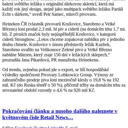
balení světlého ležáku s originální dárkovou sklenicí, která má
každý rok jiný design, stejně jako multipack světlého ležáku Pardál
Echt s dárkem,“ uvedl Petr Samec, mluvčí pivovaru.
Heineken ČR (vlastník pivovarů Krušovice, Starobrno a Velké
Březno) loni prodal 2,3 mil. hl piv a ciderů (na domácím trhu 1,7 mi.
hl). Z pivních značek byly nejúspěšnější Krušovice, v kategorii
ciderů Strongbow. „Letos chceme zopakovat nabídku piv z jednoho
druhu chmele. Krušovice v únoru představily ležák Kazbek,
Starobrno uvařilo na Velikonoce Zelené pivo a Velké Březno
nabídne Märzen, který zraje 150 dní v ležáckých sklepech,“
prozradila Jana Pikardová, PR manažerka Heinekenu.
Od trendu, zejména pokud jde o export, se liší hospodářské
výsledky společnosti Pivovary Lobkowicz Group. Výnosy ze
zahraničního prodeje piva loni meziročně klesly o 19,8 % na 192
mil. Kč (do Ruska téměř o 50 %), přičemž tržby na domácím trhu za
srovnatelné období vzrostly o 4,6 % na 926 mil Kč.
Pokračování článku a mnoho dalšího naleznete v
květnovém čísle Retail News…