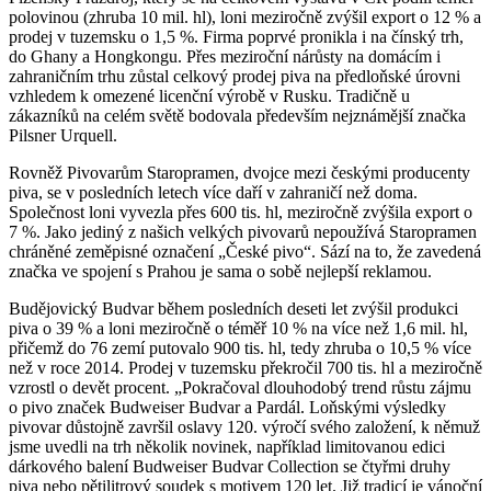
polovinou (zhruba 10 mil. hl), loni meziročně zvýšil export o 12 % a
prodej v tuzemsku o 1,5 %. Firma poprvé pronikla i na čínský trh,
do Ghany a Hongkongu. Přes meziroční nárůsty na domácím i
zahraničním trhu zůstal celkový prodej piva na předloňské úrovni
vzhledem k omezené licenční výrobě v Rusku. Tradičně u
zákazníků na celém světě bodovala především nejznámější značka
Pilsner Urquell.
Rovněž Pivovarům Staropramen, dvojce mezi českými producenty
piva, se v posledních letech více daří v zahraničí než doma.
Společnost loni vyvezla přes 600 tis. hl, meziročně zvýšila export o
7 %. Jako jediný z našich velkých pivovarů nepoužívá Staropramen
chráněné zeměpisné označení „České pivo“. Sází na to, že zavedená
značka ve spojení s Prahou je sama o sobě nejlepší reklamou.
Budějovický Budvar během posledních deseti let zvýšil produkci
piva o 39 % a loni meziročně o téměř 10 % na více než 1,6 mil. hl,
přičemž do 76 zemí putovalo 900 tis. hl, tedy zhruba o 10,5 % více
než v roce 2014. Prodej v tuzemsku překročil 700 tis. hl a meziročně
vzrostl o devět procent. „Pokračoval dlouhodobý trend růstu zájmu
o pivo značek Budweiser Budvar a Pardál. Loňskými výsledky
pivovar důstojně završil oslavy 120. výročí svého založení, k němuž
jsme uvedli na trh několik novinek, například limitovanou edici
dárkového balení Budweiser Budvar Collection se čtyřmi druhy
piva nebo pětilitrový soudek s motivem 120 let. Již tradicí je vánoční