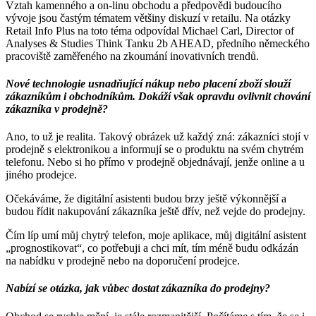
Vztah kamenného a on-linu obchodu a předpovědi budoucího
vývoje jsou častým tématem většiny diskuzí v retailu. Na otázky
Retail Info Plus na toto téma odpovídal Michael Carl, Director of
Analyses & Studies Think Tanku 2b AHEAD, předního německého
pracoviště zaměřeného na zkoumání inovativních trendů.
Nové technologie usnadňující nákup nebo placení zboží slouží
zákazníkům i obchodníkům. Dokáží však opravdu ovlivnit chování
zákazníka v prodejně?
Ano, to už je realita. Takový obrázek už každý zná: zákazníci stojí v
prodejně s elektronikou a informují se o produktu na svém chytrém
telefonu. Nebo si ho přímo v prodejně objednávají, jenže online a u
jiného prodejce.
Očekáváme, že digitální asistenti budou brzy ještě výkonnější a
budou řídit nakupování zákazníka ještě dřív, než vejde do prodejny.
Čím líp umí můj chytrý telefon, moje aplikace, můj digitální asistent
„prognostikovat“, co potřebuji a chci mít, tím méně budu odkázán
na nabídku v prodejně nebo na doporučení prodejce.
Nabízí se otázka, jak vůbec dostat zákazníka do prodejny?