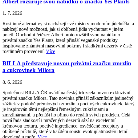
Albert rozšiřuje svou nabídku o značku Yes Plants
1. 7. 2026
Rostlinné alternativy si nacházejí své místo v moderním jídelníčku a
nabízejí nové možnosti, jak si oblíbená jídla vychutnat v jiném
pojetí. Obchodní řetězec Albert proto rozšířil svou nabídku o
privátní značku Yes Plants, která přináší veganské produkty
inspirované známými masovými pokrmy i sladkými dezerty v čistě
rostlinném provedení.
Více
BILLA představuje novou privátní značku zmrzlin
a cukrovinek Milora
8. 6. 2026
Společnost BILLA ČR uvádí na český trh zcela novou exkluzivní
privátní značku Milora. Tato novinka přináší zákazníkům jedinečný
zážitek v podobě prémiových zmrzlin a poctivých cukrovinek, který
je inspirován těmi nejlepšími řemeslnými cukrárnami a
zmrzlinárnami, a přenáší ho přímo do regálů svých prodejen. Celá
nová řada sladkostí i mražených dezertů sází na excelentní
krémovou texturu, poctivé ingredience, osvědčené receptury a
oblíbené příchutě, které v každém soustu evokují atmosféru letní
dovolené u moře.
Více