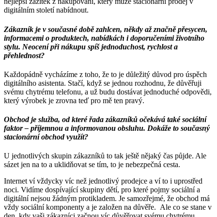
nejlepší zážitek z nakupování, který může stacionární prodej v
digitálním století nabídnout.
Zákazník je v současné době zahlcen, někdy až značně přesycen,
informacemi o produktech, nabídkách i doporučeními životního
stylu. Neocení při nákupu spíš jednoduchost, rychlost a
přehlednost?
Každopádně vycházíme z toho, že to je důležitý důvod pro úspěch
digitálního asistenta. Stačí, když se jednou rozhodnu, že důvěřuji
svému chytrému telefonu, a už budu dostávat jednoduché odpovědi,
který výrobek je zrovna teď pro mě ten pravý.
Obchod je služba, od které řada zákazníků očekává také sociální
faktor – příjemnou a informovanou obsluhu. Dokáže to současný
stacionární obchod využít?
U jednotlivých skupin zákazníků to tak ještě nějaký čas půjde. Ale
sázet jen na to a uklidňovat se tím, to je nebezpečná cesta.
Internet ví vždycky víc než jednotlivý prodejce a ví to i uprostřed
noci. Vidíme dospívající skupiny dětí, pro které pojmy sociální a
digitální nejsou žádným protikladem. Je samozřejmé, že obchod má
vždy sociální komponenty a je založen na důvěře. Ale co se stane v
den, kdy vaši zákazníci začnou víc důvěřovat svému chytrému