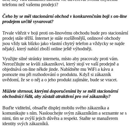
telefonu než vašemu prodejci?
Čeho by se měl stacionární obchod v konkurenčním boji s on-line
prodejem určitě vyvarovat?
Trvale vítězit v boji proti on-linovému obchodu bude pro stacionární
prodej stále těžší. Internet je stále rozšířenější, onlinové obchody
jsou vždy tak blízko jako vlastní chytrý telefon a vždycky se najde
nějaký, který nabízí zboží online ještě výhodněji.
Využijte silné stránky internetu, místo aby pracovaly proti vám.
Nerozčilujte se kvůli zákazníkovi, který stojí ve vaší prodejně a
objednává on-line někde jinde. Nabídněte mu WiFi a kávu a
pomozte mu při rozhodování o produktu. Když si zákazník
uvědomí, že se o něj a o jeho produkt zajímáte, bude se vracet.
Můžete shrnout, kterými doporučeními by se měli stacionární
obchodníci řídit, aby zůstali atraktivní pro své zákazníky?
Buďte viditelní, obsaďte displej mobilu svého zákazníka a
komunikujte s ním. Naslouchejte svým zákazníkům a seznamte se s
nimi, tím se zvýší jejich důvěra a respekt. Staňte se manažerem
identity svých zákazníků.