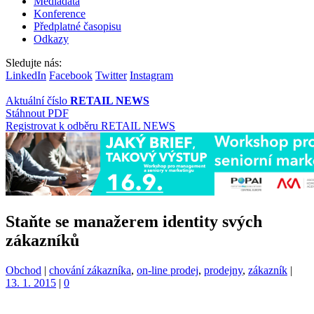
Mediadata
Konference
Předplatné časopisu
Odkazy
Sledujte nás:
LinkedIn
Facebook
Twitter
Instagram
Aktuální číslo
RETAIL NEWS
Stáhnout PDF
Registrovat k odběru RETAIL NEWS
Staňte se manažerem identity svých
zákazníků
Kategorie:
Štítky:
Obchod
|
chování zákazníka
,
on-line prodej
,
prodejny
,
zákazník
|
13. 1. 2015
|
0