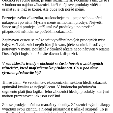
Obchod se rychle mění, je stále rozmanitější. Počítáme s tím, že se i
v budoucnu najdou zákazníci, kteří chtějí své produkty vidět a
osahat si je, než je koupí. Ale bude jich pořád méně.
Poznejte svého zákazníka, naslouchejte mu, ptejte se ho – před
nákupem i po něm. Myslete méně na moment prodeje. Největší
šance mají ti prodejci, kteří umí své produkty i po prodání
přizpůsobit měnícím se potřebám zákazníků.
Zajímavou cestou se může stát vytváření nových prodejních míst.
Když vaši zákazníci nepřicházejí k vám, jděte za nimi. Prodávejte
potraviny v metru, pojištění v čekárně lékaře nebo nábytek v letadle.
Dostačující logistiku už máte dávno k dispozici.
V souvislosti s trendy v obchodě se často hovoří o „nákupních
zážitcích“, které mají zákazníka přitáhnout. Co si pod tímto
výrazem představíte Vy?
Trh se člení. Ve velkém tzv. ekonomickém sektoru hledá zákazník
optimální kvalitu za nejlepší cenu. V budoucím prémiovém
segmentu platí jiná logika. Jeho zákazníci hledají produkty, kterými
mohou prezentovat, jak jsou zvláštní.
Zde se prodejci mění na manažery identity. Zákazníci svými nákupy
vyjadřují svou identitu a hledají příslušnost k nějaké skupině. To je