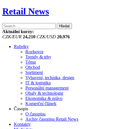
Retail News
Vyhledávání
Aktuální kurzy:
CZK/EUR
24,210
CZK/USD
20,976
Rubriky
Rozhovor
Trendy & trhy
Téma
Obchod
Sortiment
Vybavení, technika, design
IT & logistika
Personální management
Obaly & technologie
Ekonomika & právo
Komerční článek
Časopis
O časopisu
Archiv časopisu Retail News
Kontakty