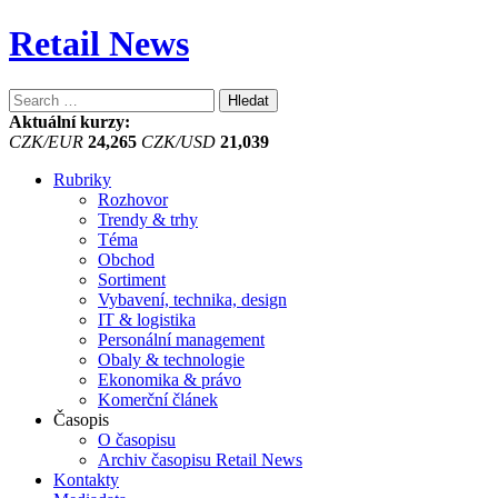
Retail News
Vyhledávání
Aktuální kurzy:
CZK/EUR
24,265
CZK/USD
21,039
Rubriky
Rozhovor
Trendy & trhy
Téma
Obchod
Sortiment
Vybavení, technika, design
IT & logistika
Personální management
Obaly & technologie
Ekonomika & právo
Komerční článek
Časopis
O časopisu
Archiv časopisu Retail News
Kontakty