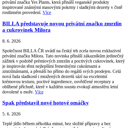
privátní značku Yes Plants, která přináší veganské produkty
inspirované známými masovými pokrmy i sladkými dezerty v čistě
rostlinném provedení.
Více
BILLA představuje novou privátní značku zmrzlin
a cukrovinek Milora
8. 6. 2026
Společnost BILLA ČR uvádí na český trh zcela novou exkluzivní
privátní značku Milora. Tato novinka přináší zákazníkům jedinečný
zážitek v podobě prémiových zmrzlin a poctivých cukrovinek, který
je inspirován těmi nejlepšími řemeslnými cukrárnami a
zmrzlinárnami, a přenáší ho přímo do regálů svých prodejen. Celá
nová řada sladkostí i mražených dezertů sází na excelentní
krémovou texturu, poctivé ingredience, osvědčené receptury a
oblíbené příchutě, které v každém soustu evokují atmosféru letní
dovolené u moře.
Více
Spak představil nové hotové omáčky
5. 6. 2026
Teplé jídlo během několika minut, bez složité přípravy a bez