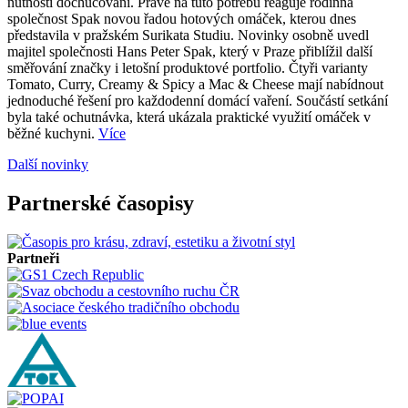
nutnosti dochucování. Právě na tuto potřebu reaguje rodinná
společnost Spak novou řadou hotových omáček, kterou dnes
představila v pražském Surikata Studiu. Novinky osobně uvedl
majitel společnosti Hans Peter Spak, který v Praze přiblížil další
směřování značky i letošní produktové portfolio. Čtyři varianty
Tomato, Curry, Creamy & Spicy a Mac & Cheese mají nabídnout
jednoduché řešení pro každodenní domácí vaření. Součástí setkání
byla také ochutnávka, která ukázala praktické využití omáček v
běžné kuchyni.
Více
Další novinky
Partnerské časopisy
Partneři