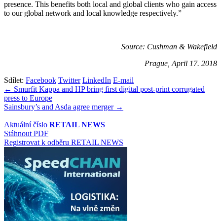
presence. This benefits both local and global clients who gain access
to our global network and local knowledge respectively.”
Source: Cushman & Wakefield
Prague, April 17. 2018
Sdílet:
Facebook
Twitter
LinkedIn
E-mail
Navigace
← Smurfit Kappa and HP bring first digital post-print corrugated
press to Europe
pro
Sainsbury’s and Asda agree merger →
příspěvek
Aktuální číslo
RETAIL NEWS
Stáhnout PDF
Registrovat k odběru RETAIL NEWS