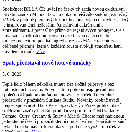
Společnost BILLA ČR uvádí na český trh zcela novou exkluzivní
privátní značku Milora. Tato novinka přináší zákazníkům jedinečný
zážitek v podobě prémiových zmrzlin a poctivých cukrovinek, který
je inspirován těmi nejlepšími řemeslnými cukrárnami a
zmrzlinárnami, a přenáší ho přímo do regálů svých prodejen. Celá
nová řada sladkostí i mražených dezertů sází na excelentní
krémovou texturu, poctivé ingredience, osvědčené receptury a
oblíbené příchutě, které v každém soustu evokují atmosféru letní
dovolené u moře.
Více
Spak představil nové hotové omáčky
5. 6. 2026
Teplé jídlo během několika minut, bez složité přípravy a bez
nutnosti dochucování. Právě na tuto potřebu reaguje rodinná
společnost Spak novou řadou hotových omáček, kterou dnes
představila v pražském Surikata Studiu. Novinky osobně uvedl
majitel společnosti Hans Peter Spak, který v Praze přiblížil další
směřování značky i letošní produktové portfolio. Čtyři varianty
Tomato, Curry, Creamy & Spicy a Mac & Cheese mají nabídnout
jednoduché řešení pro každodenní domácí vaření. Součástí setkání
byla také ochutnávka, která ukázala praktické využití omáček v
běžné kuchyni.
Více