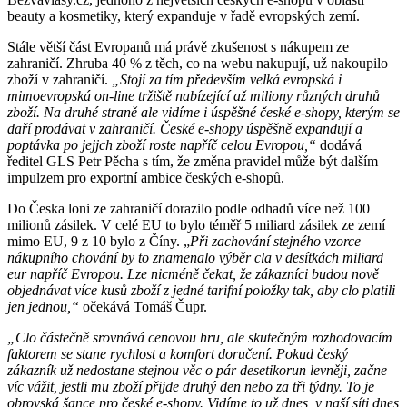
beauty a kosmetiky, který expanduje v řadě evropských zemí.
Stále větší část Evropanů má právě zkušenost s nákupem ze
zahraničí. Zhruba 40 % z těch, co na webu nakupují, už nakoupilo
zboží v zahraničí.
„Stojí za tím především velká evropská i
mimoevropská on-line tržiště nabízející až miliony různých druhů
zboží. Na druhé straně ale vidíme i úspěšné české e-shopy, kterým se
daří prodávat v zahraničí. České e-shopy úspěšně expandují a
poptávka po jejjch zboží roste napříč celou Evropou,“
dodává
ředitel GLS Petr Pěcha s tím, že změna pravidel může být dalším
impulzem pro exportní ambice českých e-shopů.
Do Česka loni ze zahraničí dorazilo podle odhadů více než 100
milionů zásilek. V celé EU to bylo téměř 5 miliard zásilek ze zemí
mimo EU, 9 z 10 bylo z Číny. „
Při zachování stejného vzorce
nákupního chování by to znamenalo výběr cla v desítkách miliard
eur napříč Evropou. Lze nicméně čekat, že zákazníci budou nově
objednávat více kusů zboží z jedné tarifní položky tak, aby clo platili
jen jednou,“
očekává Tomáš Čupr.
„Clo částečně srovnává cenovou hru, ale skutečným rozhodovacím
faktorem se stane rychlost a komfort doručení. Pokud český
zákazník už nedostane stejnou věc o pár desetikorun levněji, začne
víc vážit, jestli mu zboží přijde druhý den nebo za tři týdny. To je
obrovská šance pro české e-shopy. Vidíme to už dnes, v naší síti dnes