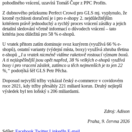
pohodlného vrácení, uzavírá Tomáš Čupr z PPC Profits.
Z dubnového průzkumu Perfect Crowd pro GLS mj. vyplynulo, že
kromě rychlosti doručení je i pro e-shopy 2. nejdůležitějším
kritériem právě jednoduchý a rychlý proces vrácení zásilky a jejich
detailní sledování včetně informací o důvodech vrácení – tato
kritéria jsou důležitá pro 58 % e-shopů.
U vratek přitom zatím dominuje svoz kurýrem (využívá 66 % e-
shopů), ostatní varianty (výdejní místa, boxy) využívá zhruba třetina
e-shopů
„I u vratek nicméně vidíme raketově rostoucí význam boxů.
A ti nejúspěšnější jsou opět napřed, 38 % velkých e-shopů využívá
boxy i pro vracení zásilek, zatímco u těch nejmenších je to jen 22
%,“
podotýká šéf GLS Petr Pěcha.
Doposud nejvyšší tržby vykázal český e-commerce v covidovém
roce 2021, kdy tržby přesáhly 221 miliard korun. Druhý nejlepší
výsledek byl ten loňský s 206 miliardami.
Zdroj: Adison
Praha, 9. června 2026
Sdílet:
Facebook
Twitter
LinkedIn
E-mail