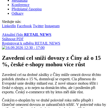
Mediadata
Konference
Předplatné časopisu
Odkazy
Sledujte nás:
LinkedIn
Facebook
Twitter
Instagram
Aktuální číslo
RETAIL NEWS
Stáhnout PDF
Registrovat k odběru RETAIL NEWS
Zavedení cel sníží dovozy z Číny až o 15
%, české e-shopy mohou více růst
Zavedení cel na drobné zásilky z Číny může omezit dovoz těchto
položek zhruba o 15 %, domnívají se experti. Cla přinesou do
Evropské unie desítky miliard eur. Z nové situace mohou těžit i
české e-shopy, a to nejen na domácím trhu, ale i posílením při
exportu. Český e-commerce trh by letos měl dále růst.
Českým e-shopům by ve druhé polovině roku mělo přispět i
částečné omezení dovozu ze zahraničních tržišť. V polovině roku by