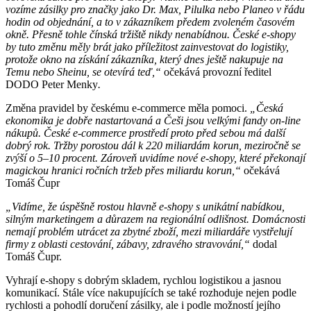
vozíme zásilky pro značky jako Dr. Max, Pilulka nebo Planeo v řádu
hodin od objednání, a to v zákazníkem předem zvoleném časovém
okně. Přesně tohle čínská tržiště nikdy nenabídnou. České e-shopy
by tuto změnu měly brát jako příležitost zainvestovat do logistiky,
protože okno na získání zákazníka, který dnes ještě nakupuje na
Temu nebo Sheinu, se otevírá teď,“
očekává provozní ředitel
DODO Peter Menky
.
Změna pravidel by českému e-commerce měla pomoci.
„Česká
ekonomika je dobře nastartovaná a Češi jsou velkými fandy on-line
nákupů. České e-commerce prostředí proto před sebou má další
dobrý rok. Tržby porostou dál k 220 miliardám korun, meziročně se
zvýší o 5–10 procent. Zároveň uvidíme nové e-shopy, které překonají
magickou hranici ročních tržeb přes miliardu korun,“
očekává
Tomáš Čupr
„Vidíme, že úspěšně rostou hlavně e-shopy s unikátní nabídkou,
silným marketingem a důrazem na regionální odlišnost. Domácnosti
nemají problém utrácet za zbytné zboží, mezi miliardáře vystřelují
firmy z oblasti cestování, zábavy, zdravého stravování,“
dodal
Tomáš Čupr.
Vyhrají e-shopy s dobrým skladem, rychlou logistikou a jasnou
komunikací. Stále více nakupujících se také rozhoduje nejen podle
rychlosti a pohodlí doručení zásilky, ale i podle možností jejího