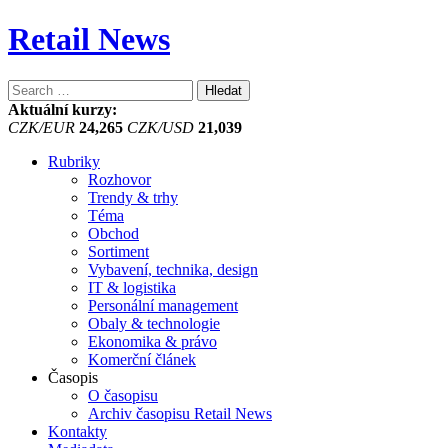
Retail News
Vyhledávání
Aktuální kurzy:
CZK/EUR
24,265
CZK/USD
21,039
Rubriky
Rozhovor
Trendy & trhy
Téma
Obchod
Sortiment
Vybavení, technika, design
IT & logistika
Personální management
Obaly & technologie
Ekonomika & právo
Komerční článek
Časopis
O časopisu
Archiv časopisu Retail News
Kontakty