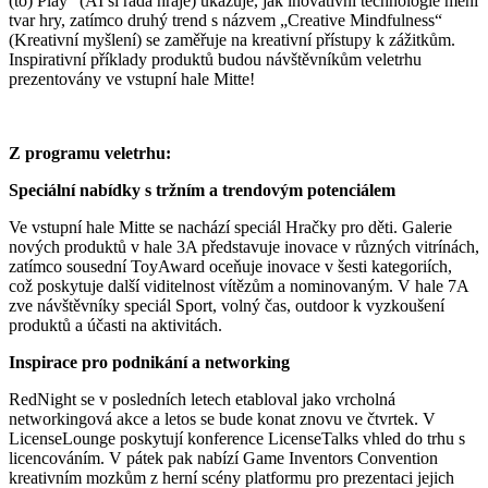
(to) Play“ (AI si ráda hraje) ukazuje, jak inovativní technologie mění
tvar hry, zatímco druhý trend s názvem „Creative Mindfulness“
(Kreativní myšlení) se zaměřuje na kreativní přístupy k zážitkům.
Inspirativní příklady produktů budou návštěvníkům veletrhu
prezentovány ve vstupní hale Mitte!
Z programu veletrhu:
Speciální nabídky s tržním a trendovým potenciálem
Ve vstupní hale Mitte se nachází speciál Hračky pro děti. Galerie
nových produktů v hale 3A představuje inovace v různých vitrínách,
zatímco sousední ToyAward oceňuje inovace v šesti kategoriích,
což poskytuje další viditelnost vítězům a nominovaným. V hale 7A
zve návštěvníky speciál Sport, volný čas, outdoor k vyzkoušení
produktů a účasti na aktivitách.
Inspirace pro podnikání a networking
RedNight se v posledních letech etabloval jako vrcholná
networkingová akce a letos se bude konat znovu ve čtvrtek. V
LicenseLounge poskytují konference LicenseTalks vhled do trhu s
licencováním. V pátek pak nabízí Game Inventors Convention
kreativním mozkům z herní scény platformu pro prezentaci jejich