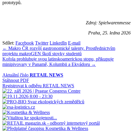
prototypů.
Zdroj: Spielwarenmesse
Praha, 25. ledna 2026
Sdílet:
Facebook
Twitter
LinkedIn
E-mail
Navigace
← Makro ČR rozvíjí gastronomické talenty. Prostřednictvím
projektu makroGEN školí stovky studentů
pro
Kofola prohlubuje svou latinskoamerickou stopu, přikupuje
příspěvek
minipivovary v Panamě, Kolumbii a Ekvádoru →
Aktuální číslo
RETAIL NEWS
Stáhnout PDF
Registrovat k odběru RETAIL NEWS