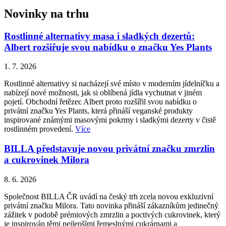
Novinky na trhu
Rostlinné alternativy masa i sladkých dezertů:
Albert rozšiřuje svou nabídku o značku Yes Plants
1. 7. 2026
Rostlinné alternativy si nacházejí své místo v moderním jídelníčku a
nabízejí nové možnosti, jak si oblíbená jídla vychutnat v jiném
pojetí. Obchodní řetězec Albert proto rozšířil svou nabídku o
privátní značku Yes Plants, která přináší veganské produkty
inspirované známými masovými pokrmy i sladkými dezerty v čistě
rostlinném provedení.
Více
BILLA představuje novou privátní značku zmrzlin
a cukrovinek Milora
8. 6. 2026
Společnost BILLA ČR uvádí na český trh zcela novou exkluzivní
privátní značku Milora. Tato novinka přináší zákazníkům jedinečný
zážitek v podobě prémiových zmrzlin a poctivých cukrovinek, který
je inspirován těmi nejlepšími řemeslnými cukrárnami a