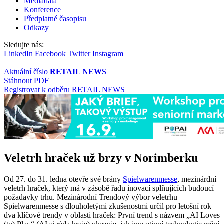
Mediadata
Konference
Předplatné časopisu
Odkazy
Sledujte nás:
LinkedIn
Facebook
Twitter
Instagram
Aktuální číslo
RETAIL NEWS
Stáhnout PDF
Registrovat k odběru RETAIL NEWS
Veletrh hraček už brzy v Norimberku
Od 27. do 31. ledna otevře své brány
Spielwarenmesse
, mezinárdní
veletrh hraček, který má v zásobě řadu inovací splňujících budoucí
požadavky trhu. Mezinárodní Trendový výbor veletrhu
Spielwarenmesse s dlouholetými zkušenostmi určil pro letošní rok
dva klíčové trendy v oblasti hraček: První trend s názvem „AI Loves