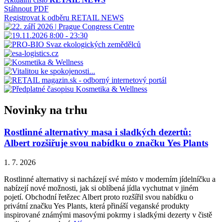
Stáhnout PDF
Registrovat k odběru RETAIL NEWS
Novinky na trhu
Rostlinné alternativy masa i sladkých dezertů:
Albert rozšiřuje svou nabídku o značku Yes Plants
1. 7. 2026
Rostlinné alternativy si nacházejí své místo v moderním jídelníčku a
nabízejí nové možnosti, jak si oblíbená jídla vychutnat v jiném
pojetí. Obchodní řetězec Albert proto rozšířil svou nabídku o
privátní značku Yes Plants, která přináší veganské produkty
inspirované známými masovými pokrmy i sladkými dezerty v čistě