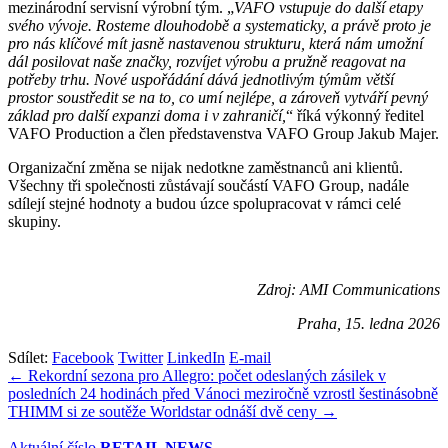
mezinárodní servisní výrobní tým. „
VAFO vstupuje do další etapy
svého vývoje. Rosteme dlouhodobě a systematicky, a právě proto je
pro nás klíčové mít jasně nastavenou strukturu, která nám umožní
dál posilovat naše značky, rozvíjet výrobu a pružně reagovat na
potřeby trhu. Nové uspořádání dává jednotlivým týmům větší
prostor soustředit se na to, co umí nejlépe, a zároveň vytváří pevný
základ pro další expanzi doma i v zahraničí,
“ říká výkonný ředitel
VAFO Production a člen představenstva VAFO Group Jakub Majer.
Organizační změna se nijak nedotkne zaměstnanců ani klientů.
Všechny tři společnosti zůstávají součástí VAFO Group, nadále
sdílejí stejné hodnoty a budou úzce spolupracovat v rámci celé
skupiny.
Zdroj: AMI Communications
Praha, 15. ledna 2026
Sdílet:
Facebook
Twitter
LinkedIn
E-mail
Navigace
← Rekordní sezona pro Allegro: počet odeslaných zásilek v
posledních 24 hodinách před Vánoci meziročně vzrostl šestinásobně
pro
THIMM si ze soutěže Worldstar odnáší dvě ceny →
příspěvek
Aktuální číslo
RETAIL NEWS