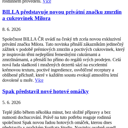
rostlinném provedení.
Více
BILLA představuje novou privátní značku zmrzlin
a cukrovinek Milora
8. 6. 2026
Společnost BILLA ČR uvádí na český trh zcela novou exkluzivní
privátní značku Milora. Tato novinka přináší zákazníkům jedinečný
zážitek v podobě prémiových zmrzlin a poctivých cukrovinek, který
je inspirován těmi nejlepšími řemeslnými cukrárnami a
zmrzlinárnami, a přenáší ho přímo do regálů svých prodejen. Celá
nová řada sladkostí i mražených dezertů sází na excelentní
krémovou texturu, poctivé ingredience, osvědčené receptury a
oblíbené příchutě, které v každém soustu evokují atmosféru letní
dovolené u moře.
Více
Spak představil nové hotové omáčky
5. 6. 2026
Teplé jídlo během několika minut, bez složité přípravy a bez
nutnosti dochucování. Právě na tuto potřebu reaguje rodinná
společnost Spak novou řadou hotových omáček, kterou dnes
představila v pražském Surikata Studiu. Novinky osobně uvedl