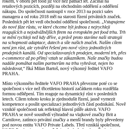
rokem, v oboru pet food již více než patnáct let. Začínal na
retailových pozicích, později na obchodním oddělení a oddělení
nákupu. Do společnosti nastoupil v roce 2013 na pozici sales
managera a od roku 2018 měl na starosti řízení privátních značek.
Posledních pět let vedl obchodní oddělení společnosti. „
Vstupujeme
do nové fáze růstu, ve které chceme být jednou z nejrychleji
reagujících a nejodvážnějších firem na evropském pet food trhu. Trh
se mění rychleji než kdy dříve, a právě proto stavíme naši strategii
na schopnosti adaptace, datech a síle našich značek. Naším cílem
není jen růst, ale vytvářet řešení pro nové výzvy jednotlivých
prodejních kanálů. Od specializovaných prodejen, moderní trh, přes
e-commerce až po přímý vztah se zákazníkem. Naše značky budou
nadále pomáhat našim partnerům na trhu vyhrávat, nejen ho
následovat,
“ říká Milan Bartoš, nový výkonný ředitel VAFO
PRAHA.
Místo výkonného ředitele VAFO PRAHA převezme poté co se
společnost s více než třicetiletou historií začátkem roku rozdělila
formou odštěpení. Tím reaguje na dynamický růst v posledních
letech. Cílem tohoto kroku je zjednodušit řízení, jasně vymezit
kompetence a posílit specializaci jednotlivých částí podnikání. Nově
vzniklé společnosti tak reflektují hlavní pilíře aktivit. VAFO
PRAHA se nově soustředí výhradně na vlajkové značky Brit a
Carnilove, zatímco privátní značky a menší brandy byly převedeny
pod novou entitu VAFO Private Labels. Třetí vzniklá společnost,