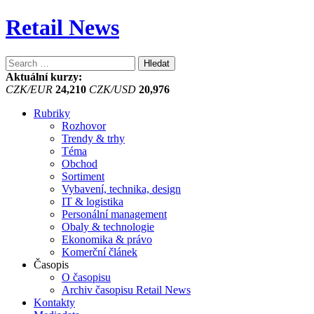
Retail News
Vyhledávání
Aktuální kurzy:
CZK/EUR
24,210
CZK/USD
20,976
Rubriky
Rozhovor
Trendy & trhy
Téma
Obchod
Sortiment
Vybavení, technika, design
IT & logistika
Personální management
Obaly & technologie
Ekonomika & právo
Komerční článek
Časopis
O časopisu
Archiv časopisu Retail News
Kontakty