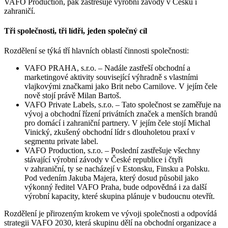
VAFO Production, pak zastřešuje výrobní závody v Česku i
zahraničí.
Tři společnosti, tři lídři, jeden společný cíl
Rozdělení se týká tří hlavních oblastí činnosti společnosti:
VAFO PRAHA, s.r.o. – Nadále zastřeší obchodní a
marketingové aktivity související výhradně s vlastními
vlajkovými značkami jako Brit nebo Carnilove. V jejím čele
nově stojí právě Milan Bartoš.
VAFO Private Labels, s.r.o. – Tato společnost se zaměřuje na
vývoj a obchodní řízení privátních značek a menších brandů
pro domácí i zahraniční partnery. V jejím čele stojí Michal
Vinický, zkušený obchodní lídr s dlouholetou praxí v
segmentu private label.
VAFO Production, s.r.o. – Poslední zastřešuje všechny
stávající výrobní závody v České republice i čtyři
v zahraniční, ty se nacházejí v Estonsku, Finsku a Polsku.
Pod vedením Jakuba Majera, který dosud působil jako
výkonný ředitel VAFO Praha, bude odpovědná i za další
výrobní kapacity, které skupina plánuje v budoucnu otevřít.
Rozdělení je přirozeným krokem ve vývoji společnosti a odpovídá
strategii VAFO 2030, která skupinu dělí na obchodní organizace a