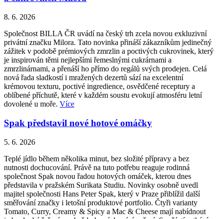
8. 6. 2026
Společnost BILLA ČR uvádí na český trh zcela novou exkluzivní
privátní značku Milora. Tato novinka přináší zákazníkům jedinečný
zážitek v podobě prémiových zmrzlin a poctivých cukrovinek, který
je inspirován těmi nejlepšími řemeslnými cukrárnami a
zmrzlinárnami, a přenáší ho přímo do regálů svých prodejen. Celá
nová řada sladkostí i mražených dezertů sází na excelentní
krémovou texturu, poctivé ingredience, osvědčené receptury a
oblíbené příchutě, které v každém soustu evokují atmosféru letní
dovolené u moře.
Více
Spak představil nové hotové omáčky
5. 6. 2026
Teplé jídlo během několika minut, bez složité přípravy a bez
nutnosti dochucování. Právě na tuto potřebu reaguje rodinná
společnost Spak novou řadou hotových omáček, kterou dnes
představila v pražském Surikata Studiu. Novinky osobně uvedl
majitel společnosti Hans Peter Spak, který v Praze přiblížil další
směřování značky i letošní produktové portfolio. Čtyři varianty
Tomato, Curry, Creamy & Spicy a Mac & Cheese mají nabídnout