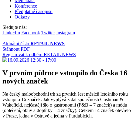
Mediadata
Konference
Předplatné časopisu
Odkazy
Sledujte nás:
LinkedIn
Facebook
Twitter
Instagram
Aktuální číslo
RETAIL NEWS
Stáhnout PDF
Registrovat k odběru RETAIL NEWS
V prvním půlroce vstoupilo do Česka 16
nových značek
Na český maloobchodní trh za prvních šest měsíců letošního roku
vstoupilo 16 značek. Jak vyplývá z dat společnosti Cushman &
Wakefield, nejčastěji šlo o gastronomii (F&B – 7 značek) a módu
(oblečení, obuv a doplňky – 4 značky). Celkem 14 značek otevřelo
v Praze, jedna v Ostravě a jedna v Pardubicích.