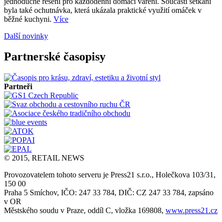
jednoduché řešení pro každodenní domácí vaření. Součástí setkání
byla také ochutnávka, která ukázala praktické využití omáček v
běžné kuchyni.
Více
Další novinky
Partnerské časopisy
Partneři
© 2015, RETAIL NEWS
Provozovatelem tohoto serveru je Press21 s.r.o., Holečkova 103/31,
150 00
Praha 5 Smíchov, IČO: 247 33 784, DIČ: CZ 247 33 784, zapsáno
v OR
Městského soudu v Praze, oddíl C, vložka 169808,
www.press21.cz