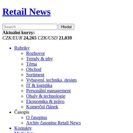
Retail News
Vyhledávání
Aktuální kurzy:
CZK/EUR
24,265
CZK/USD
21,039
Rubriky
Rozhovor
Trendy & trhy
Téma
Obchod
Sortiment
Vybavení, technika, design
IT & logistika
Personální management
Obaly & technologie
Ekonomika & právo
Komerční článek
Časopis
O časopisu
Archiv časopisu Retail News
Kontakty