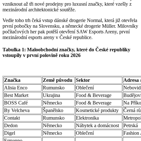
vzniknout až tři nové prodejny pro luxusní značky, které vzešly z
mezinárodní architektonické soutěže.
Vedle toho trh čeká vstup dánské drogerie Normal, která již otevřela
první pobočky na Slovensku, a německé drogerie Müller. Milovníky
počítačových her pak potěší otevření SAW Esports Areny, první
mezinárodní esports areny v České republice.
Tabulka 1: Maloobchodní značky, které do České republiky
vstoupily v první polovině roku 2026
Značka
Země původu
Sektor
Adresa /
Alisia Enco
Rumunsko
Oblečení
Nebovid
Best Market
Ukrajina
Food & Beverage
Budějov
BOSS Café
Německo
Food & Beverage
Na Přík
By Velcheva
Španělsko
Kosmetické produkty
Černá rů
Contakt
Rumunsko
Elektronika
Metropol
Dedon
Německo
Nábytek a domácnost
Petrská
Digel
Německo
Oblečení
Fashion 
Ermanno