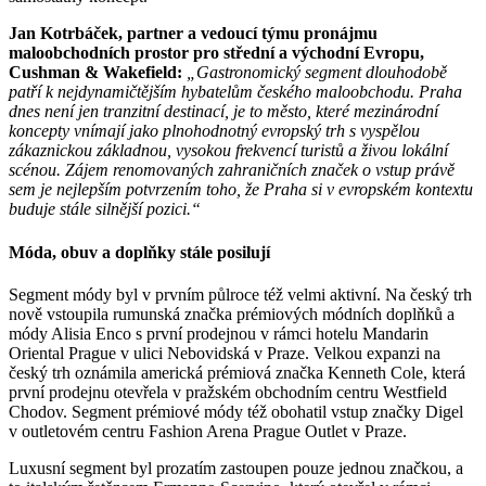
Jan Kotrbáček, partner a vedoucí týmu pronájmu
maloobchodních prostor pro střední a východní Evropu,
Cushman & Wakefield:
„Gastronomický segment dlouhodobě
patří k nejdynamičtějším hybatelům českého maloobchodu. Praha
dnes není jen tranzitní destinací, je to město, které mezinárodní
koncepty vnímají jako plnohodnotný evropský trh s vyspělou
zákaznickou základnou, vysokou frekvencí turistů a živou lokální
scénou. Zájem renomovaných zahraničních značek o vstup právě
sem je nejlepším potvrzením toho, že Praha si v evropském kontextu
buduje stále silnější pozici.“
Móda, obuv a doplňky stále posilují
Segment módy byl v prvním půlroce též velmi aktivní. Na český trh
nově vstoupila rumunská značka prémiových módních doplňků a
módy Alisia Enco s první prodejnou v rámci hotelu Mandarin
Oriental Prague v ulici Nebovidská v Praze. Velkou expanzi na
český trh oznámila americká prémiová značka Kenneth Cole, která
první prodejnu otevřela v pražském obchodním centru Westfield
Chodov. Segment prémiové módy též obohatil vstup značky Digel
v outletovém centru Fashion Arena Prague Outlet v Praze.
Luxusní segment byl prozatím zastoupen pouze jednou značkou, a