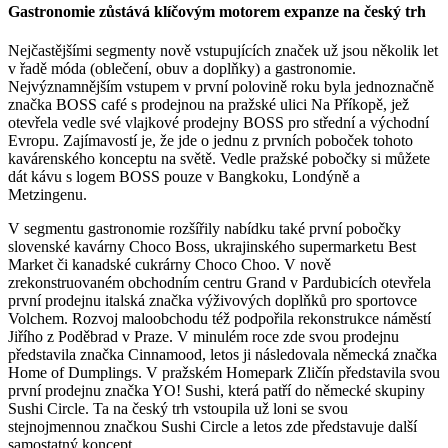
Gastronomie zůstává klíčovým motorem expanze na český trh
Nejčastějšími segmenty nově vstupujících značek už jsou několik let
v řadě móda (oblečení, obuv a doplňky) a gastronomie.
Nejvýznamnějším vstupem v první polovině roku byla jednoznačně
značka BOSS café s prodejnou na pražské ulici Na Příkopě, jež
otevřela vedle své vlajkové prodejny BOSS pro střední a východní
Evropu. Zajímavostí je, že jde o jednu z prvních poboček tohoto
kavárenského konceptu na světě. Vedle pražské pobočky si můžete
dát kávu s logem BOSS pouze v Bangkoku, Londýně a
Metzingenu.
V segmentu gastronomie rozšířily nabídku také první pobočky
slovenské kavárny Choco Boss, ukrajinského supermarketu Best
Market či kanadské cukrárny Choco Choo. V nově
zrekonstruovaném obchodním centru Grand v Pardubicích otevřela
první prodejnu italská značka výživových doplňků pro sportovce
Volchem. Rozvoj maloobchodu též podpořila rekonstrukce náměstí
Jiřího z Poděbrad v Praze. V minulém roce zde svou prodejnu
představila značka Cinnamood, letos ji následovala německá značka
Home of Dumplings. V pražském Homepark Zličín představila svou
první prodejnu značka YO! Sushi, která patří do německé skupiny
Sushi Circle. Ta na český trh vstoupila už loni se svou
stejnojmennou značkou Sushi Circle a letos zde představuje další
samostatný koncept.