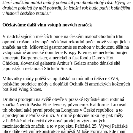
které značkám nabízí reálný potenciál pro dlouhodobý růst. Vývoj ve
druhém pololetí by měl potvrdit, že letošní rok bude patřit k silnějším
v historii českého retailu.“
Očekáváme další vlnu vstupů nových značek
V nadcházejících měsících bude na českém maloobchodním trhu
opravdu rušno, a lze opět očekávat rekordní počet nově vstupujících
značek na trh. Milovníci gastronomie se mohou v budoucnu těšit na
vstup známé americké donuterie Krispy Kreme, německého burger
konceptu Burgermeister, amerického fast foodu Dave’s Hot
Chicken, slovenské gelaterie Arthur’s Gelato anebo dánské sítě
japonských restaurací Sticks’n’Sushi.
Milovníky módy potěší vstup italského módního řetězce OVS,
polského prodejce módy a doplňků Ochnik či amerických kožených
bot Red Wing Shoes.
Druhou prodejnu na světě otevře v pražské Rytířské ulici rodinná
značka šperků Pasha Fine Jewelry původem z Kalifornie. Luxusní
trh obohatí také první prodejna Longines v České republice, a to
s prodejnou v Pařížské ulici. V druhé polovině roku by pak měly
v Pařížské ulici otevřít dvě nové prodejny významných
mezinárodních značek, a to v projektu Pařížská 25. Vývoj Pařížské
ulice dále ovlivní rekonstrukce náměstí Miloše Formana, kde mají