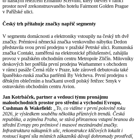
to italským řetězcem Ermanno Scervino, který otevřel v rámci
prostor nově zrekonstruovaného hotelu Fairmont Golden Prague
v Pařížské ulici.
Český trh přitahuje značky napříč segmenty
V segmentu domácnosti a elektroniky vstoupily na český trh dvě
značky. Prémiová německá značka venkovního nábytku Dedon
představila svou první prodejnu v pražské Petrské ulici. Rumunská
značka Contakt, zaměřená na elektronické příslušenství, zahájila
provoz v pražském obchodním centru Metropole Zličín. Milovníky
deskových her potěšila první prodejna Warhammer s obchodem
v rámci pasáže Černá růže v Praze, kde zároveň debutovala také
španělsko-ruská značka parfémů By Velcheva. První prodejnu s
dětským oblečením a hračkami uvedl polský řetězec Smyk v
ostravském obchodním centru Avion.
Jan Kotrbáček, partner a vedoucí týmu pronájmu
maloobchodních prostor pro střední a východní Evropu,
Cushman & Wakefield:
„To, co vidíme v první polovině roku
2026, je výsledkem souběhu několika příznivých trendů. Česká
republika, a zejména Praha, se stává přirozenou vstupní branou do
střední Evropy pro prémiové i masové mezinárodní značky.
Infrastruktura nákupních ulic, rekonstrukce klíčových lokalit i
rostoucí kupní síla místních zákazníků dávají dohromady prostředí,