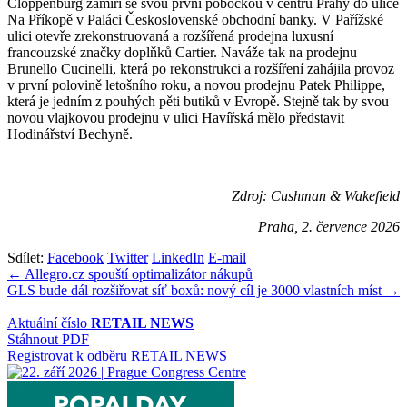
Cloppenburg zamíří se svou první pobočkou v centru Prahy do ulice
Na Příkopě v Paláci Československé obchodní banky. V Pařížské
ulici otevře zrekonstruovaná a rozšířená prodejna luxusní
francouzské značky doplňků Cartier. Naváže tak na prodejnu
Brunello Cucinelli, která po rekonstrukci a rozšíření zahájila provoz
v první polovině letošního roku, a novou prodejnu Patek Philippe,
která je jedním z pouhých pěti butiků v Evropě. Stejně tak by svou
novou vlajkovou prodejnu v ulici Havířská mělo představit
Hodinářství Bechyně.
Zdroj: Cushman & Wakefield
Praha, 2. července 2026
Sdílet:
Facebook
Twitter
LinkedIn
E-mail
Navigace
← Allegro.cz spouští optimalizátor nákupů
GLS bude dál rozšiřovat síť boxů: nový cíl je 3000 vlastních míst →
pro
příspěvek
Aktuální číslo
RETAIL NEWS
Stáhnout PDF
Registrovat k odběru RETAIL NEWS