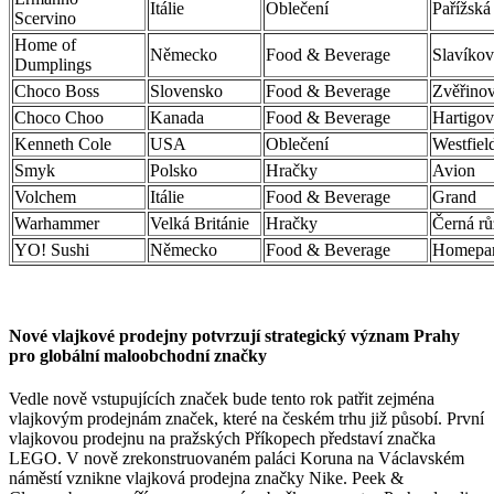
Itálie
Oblečení
Pařížská
Scervino
Home of
Německo
Food & Beverage
Slavíkov
Dumplings
Choco Boss
Slovensko
Food & Beverage
Zvěřino
Choco Choo
Kanada
Food & Beverage
Hartigov
Kenneth Cole
USA
Oblečení
Westfie
Smyk
Polsko
Hračky
Avion
Volchem
Itálie
Food & Beverage
Grand
Warhammer
Velká Británie
Hračky
Černá rů
YO! Sushi
Německo
Food & Beverage
Homepar
Nové vlajkové prodejny potvrzují strategický význam Prahy
pro globální maloobchodní značky
Vedle nově vstupujících značek bude tento rok patřit zejména
vlajkovým prodejnám značek, které na českém trhu již působí. První
vlajkovou prodejnu na pražských Příkopech představí značka
LEGO. V nově zrekonstruovaném paláci Koruna na Václavském
náměstí vznikne vlajková prodejna značky Nike. Peek &