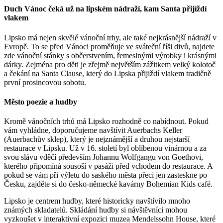
Duch Vánoc čeká už na lipském nádraží, kam Santa přijíždí
vlakem
Lipsko má nejen skvělé vánoční trhy, ale také nejkrásnější nádraží v
Evropě. To se před Vánoci proměňuje ve sváteční říši divů, najdete
zde vánoční stánky s občerstvením, řemeslnými výrobky i krásnými
dárky. Zejména pro děti je zřejmě největším zážitkem velký kolotoč
a čekání na Santa Clause, který do Lipska přijiždí vlakem tradičně
první prosincovou sobotu.
Město poezie a hudby
Kromě vánočních trhů má Lipsko rozhodně co nabídnout. Pokud
vám vyhládne, doporučujeme navštívit Auerbachs Keller
(Auerbachův sklep), který je nejznámější a druhou nejstarší
restaurace v Lipsku. Už v 16. století byl oblíbenou vinárnou a za
svou slávu vděčí především Johannu Wolfgangu von Goethovi,
kterého připomíná sousoší v pasáži před vchodem do restaurace. A
pokud se vám při výletu do saského města přeci jen zasteskne po
Česku, zajděte si do česko-německé kavárny Bohemian Kids café.
Lipsko je centrem hudby, které historicky navštívilo mnoho
známých skladatelů. Skládání hudby si návštěvníci mohou
vyzkoušet v interaktivní expozici muzea Mendelssohn House, které