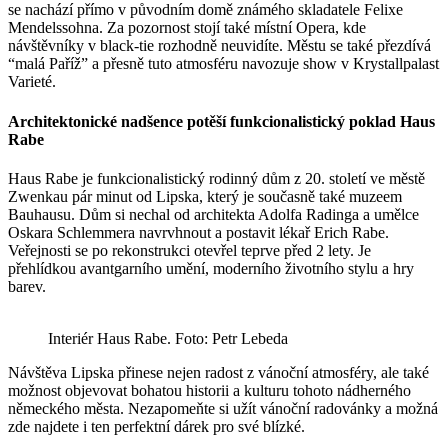
se nachází přímo v původním domě známého skladatele Felixe
Mendelssohna. Za pozornost stojí také místní Opera, kde
návštěvníky v black-tie rozhodně neuvidíte. Městu se také přezdívá
“malá Paříž” a přesně tuto atmosféru navozuje show v Krystallpalast
Varieté.
Architektonické nadšence potěší funkcionalistický poklad Haus
Rabe
Haus Rabe je funkcionalistický rodinný dům z 20. století ve městě
Zwenkau pár minut od Lipska, který je současně také muzeem
Bauhausu. Dům si nechal od architekta Adolfa Radinga a umělce
Oskara Schlemmera navrvhnout a postavit lékař Erich Rabe.
Veřejnosti se po rekonstrukci otevřel teprve před 2 lety. Je
přehlídkou avantgarního umění, moderního životního stylu a hry
barev.
Interiér Haus Rabe. Foto: Petr Lebeda
Návštěva Lipska přinese nejen radost z vánoční atmosféry, ale také
možnost objevovat bohatou historii a kulturu tohoto nádherného
německého města. Nezapomeňte si užít vánoční radovánky a možná
zde najdete i ten perfektní dárek pro své blízké.