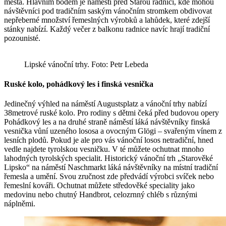
města. Hlavním bodem je náměstí před Starou radnicí, kde mohou
návštěvníci pod tradičním saským vánočním stromkem obdivovat
nepřeberné množství řemeslných výrobků a lahůdek, které zdejší
stánky nabízí. Každý večer z balkonu radnice navíc hrají tradiční
pozounisté.
Lipské vánoční trhy. Foto: Petr Lebeda
Ruské kolo, pohádkový les i finská vesnička
Jedinečný výhled na náměstí Augustsplatz a vánoční trhy nabízí
38metrové ruské kolo. Pro rodiny s dětmi čeká před budovou opery
Pohádkový les a na druhé straně náměstí láká návštěvníky finská
vesnička vůní uzeného lososa a ovocným Glögi – svařeným vínem z
lesních plodů. Pokud je ale pro vás vánoční losos netradiční, hned
vedle najdete tyrolskou vesničku. V té můžete ochutnat mnoho
lahodných tyrolských specialit. Historický vánoční trh „Starověké
Lipsko“ na náměstí Naschmarkt láká návštěvníky na místní tradiční
řemesla a umění. Svou zručnost zde předvádí výrobci svíček nebo
řemeslní kováři. Ochutnat můžete středověké speciality jako
medovinu nebo chutný Handbrot, celozrnný chléb s různými
náplněmi.