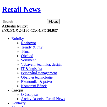
Retail News
Vyhledávání
Aktuální kurzy:
CZK/EUR
24,190
CZK/USD
20,937
Rubriky
Rozhovor
Trendy & trhy
Téma
Obchod
Sortiment
Vybavení, technika, design
IT & logistika
Personální management
Obaly & technologie
Ekonomika & právo
Komerční článek
Časopis
O časopisu
Archiv časopisu Retail News
Kontakty