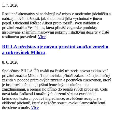
1. 7. 2026
Rostlinné alternativy si nacházejí své místo v moderním jídelníčku a
nabízejí nové možnosti, jak si oblíbená jídla vychutnat v jiném
pojetí. Obchodní řetězec Albert proto rozšířil svou nabídku o
privátní značku Yes Plants, která přináší veganské produkty
inspirované známými masovými pokrmy i sladkými dezerty v čistě
rostlinném provedení.
Více
BILLA představuje novou privátní značku zmrzlin
a cukrovinek Milora
8. 6. 2026
Společnost BILLA ČR uvádí na český trh zcela novou exkluzivní
privátní značku Milora. Tato novinka přináší zákazníkům jedinečný
zážitek v podobě prémiových zmrzlin a poctivých cukrovinek, který
je inspirován těmi nejlepšími řemeslnými cukrárnami a
zmrzlinárnami, a přenáší ho přímo do regálů svých prodejen. Celá
nová řada sladkostí i mražených dezertů sází na excelentní
krémovou texturu, poctivé ingredience, osvědčené receptury a
oblíbené příchutě, které v každém soustu evokují atmosféru letní
dovolené u moře.
Více