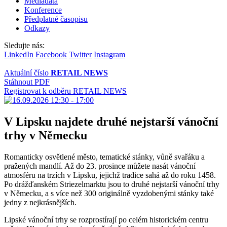
Mediadata
Konference
Předplatné časopisu
Odkazy
Sledujte nás:
LinkedIn
Facebook
Twitter
Instagram
Aktuální číslo
RETAIL NEWS
Stáhnout PDF
Registrovat k odběru RETAIL NEWS
V Lipsku najdete druhé nejstarší vánoční
trhy v Německu
Romanticky osvětlené město, tematické stánky, vůně svařáku a
pražených mandlí. Až do 23. prosince můžete nasát vánoční
atmosféru na trzích v Lipsku, jejichž tradice sahá až do roku 1458.
Po drážďanském Striezelmarktu jsou to druhé nejstarší vánoční trhy
v Německu, a s více než 300 originálně vyzdobenými stánky také
jedny z nejkrásnějších.
Lipské vánoční trhy se rozprostírají po celém historickém centru