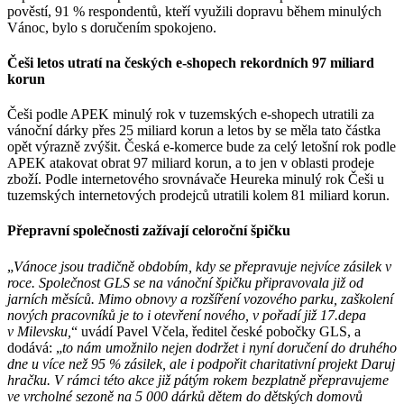
pověstí, 91 % respondentů, kteří využili dopravu během minulých
Vánoc, bylo s doručením spokojeno.
Češi letos utratí na českých e-shopech rekordních 97 miliard
korun
Češi podle APEK minulý rok v tuzemských e-shopech utratili za
vánoční dárky přes 25 miliard korun a letos by se měla tato částka
opět výrazně zvýšit. Česká e-komerce bude za celý letošní rok podle
APEK atakovat obrat 97 miliard korun, a to jen v oblasti prodeje
zboží. Podle internetového srovnávače Heureka minulý rok Češi u
tuzemských internetových prodejců utratili kolem 81 miliard korun.
Přepravní společnosti zažívají celoroční špičku
„
Vánoce jsou tradičně obdobím, kdy se přepravuje nejvíce zásilek v
roce. Společnost GLS se na vánoční špičku připravovala již od
jarních měsíců. Mimo obnovy a rozšíření vozového parku, zaškolení
nových pracovníků je to i otevření nového, v pořadí již 17.depa
v Milevsku,
“ uvádí Pavel Včela, ředitel české pobočky GLS, a
dodává: „
to nám umožnilo nejen dodržet i nyní doručení do druhého
dne u více než 95 % zásilek, ale i podpořit charitativní projekt Daruj
hračku. V rámci této akce již pátým rokem bezplatně přepravujeme
ve vrcholné sezoně na 5 000 dárků dětem do dětských domovů