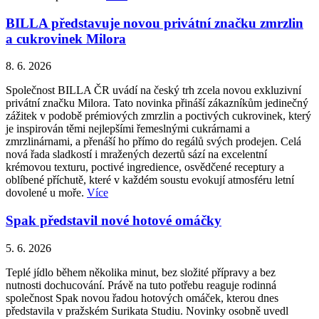
BILLA představuje novou privátní značku zmrzlin
a cukrovinek Milora
8. 6. 2026
Společnost BILLA ČR uvádí na český trh zcela novou exkluzivní
privátní značku Milora. Tato novinka přináší zákazníkům jedinečný
zážitek v podobě prémiových zmrzlin a poctivých cukrovinek, který
je inspirován těmi nejlepšími řemeslnými cukrárnami a
zmrzlinárnami, a přenáší ho přímo do regálů svých prodejen. Celá
nová řada sladkostí i mražených dezertů sází na excelentní
krémovou texturu, poctivé ingredience, osvědčené receptury a
oblíbené příchutě, které v každém soustu evokují atmosféru letní
dovolené u moře.
Více
Spak představil nové hotové omáčky
5. 6. 2026
Teplé jídlo během několika minut, bez složité přípravy a bez
nutnosti dochucování. Právě na tuto potřebu reaguje rodinná
společnost Spak novou řadou hotových omáček, kterou dnes
představila v pražském Surikata Studiu. Novinky osobně uvedl