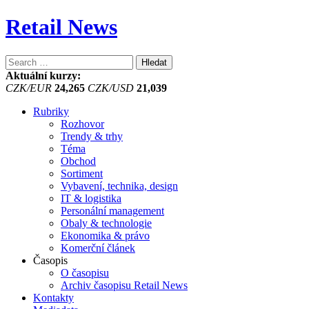
Retail News
Vyhledávání
Aktuální kurzy:
CZK/EUR
24,265
CZK/USD
21,039
Rubriky
Rozhovor
Trendy & trhy
Téma
Obchod
Sortiment
Vybavení, technika, design
IT & logistika
Personální management
Obaly & technologie
Ekonomika & právo
Komerční článek
Časopis
O časopisu
Archiv časopisu Retail News
Kontakty