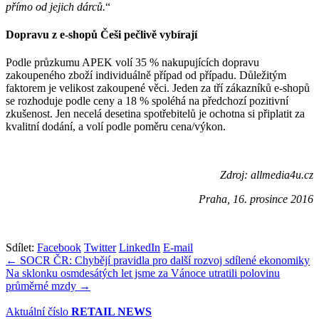
přímo od jejich dárců.
“
Dopravu z e-shopů Češi pečlivě vybírají
Podle průzkumu APEK volí 35 % nakupujících dopravu
zakoupeného zboží individuálně případ od případu. Důležitým
faktorem je velikost zakoupené věci. Jeden za tří zákazníků e-shopů
se rozhoduje podle ceny a 18 % spoléhá na předchozí pozitivní
zkušenost. Jen necelá desetina spotřebitelů je ochotna si připlatit za
kvalitní dodání, a volí podle poměru cena/výkon.
Zdroj: allmedia4u.cz
Praha, 16. prosince 2016
Sdílet:
Facebook
Twitter
LinkedIn
E-mail
Navigace
← SOCR ČR: Chybějí pravidla pro další rozvoj sdílené ekonomiky
Na sklonku osmdesátých let jsme za Vánoce utratili polovinu
pro
průměrné mzdy →
příspěvek
Aktuální číslo
RETAIL NEWS