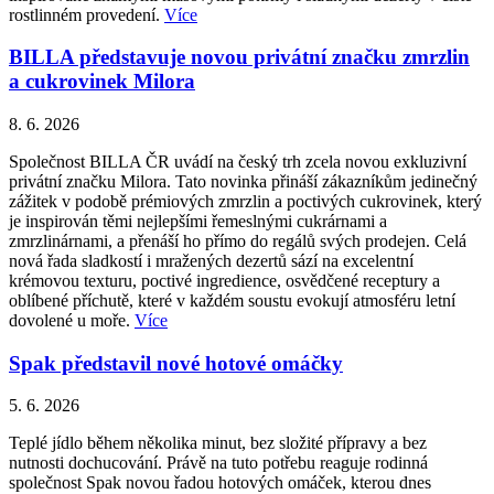
rostlinném provedení.
Více
BILLA představuje novou privátní značku zmrzlin
a cukrovinek Milora
8. 6. 2026
Společnost BILLA ČR uvádí na český trh zcela novou exkluzivní
privátní značku Milora. Tato novinka přináší zákazníkům jedinečný
zážitek v podobě prémiových zmrzlin a poctivých cukrovinek, který
je inspirován těmi nejlepšími řemeslnými cukrárnami a
zmrzlinárnami, a přenáší ho přímo do regálů svých prodejen. Celá
nová řada sladkostí i mražených dezertů sází na excelentní
krémovou texturu, poctivé ingredience, osvědčené receptury a
oblíbené příchutě, které v každém soustu evokují atmosféru letní
dovolené u moře.
Více
Spak představil nové hotové omáčky
5. 6. 2026
Teplé jídlo během několika minut, bez složité přípravy a bez
nutnosti dochucování. Právě na tuto potřebu reaguje rodinná
společnost Spak novou řadou hotových omáček, kterou dnes