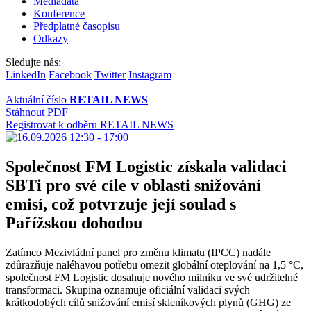
Mediadata
Konference
Předplatné časopisu
Odkazy
Sledujte nás:
LinkedIn
Facebook
Twitter
Instagram
Aktuální číslo
RETAIL NEWS
Stáhnout PDF
Registrovat k odběru RETAIL NEWS
Společnost FM Logistic získala validaci
SBTi pro své cíle v oblasti snižování
emisí, což potvrzuje její soulad s
Pařížskou dohodou
Zatímco Mezivládní panel pro změnu klimatu (IPCC) nadále
zdůrazňuje naléhavou potřebu omezit globální oteplování na 1,5 °C,
společnost FM Logistic dosahuje nového milníku ve své udržitelné
transformaci. Skupina oznamuje oficiální validaci svých
krátkodobých cílů snižování emisí skleníkových plynů (GHG) ze