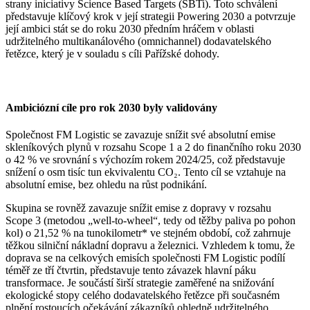
strany iniciativy Science Based Targets (SBTi). Toto schválení
představuje klíčový krok v její strategii Powering 2030 a potvrzuje
její ambici stát se do roku 2030 předním hráčem v oblasti
udržitelného multikanálového (omnichannel) dodavatelského
řetězce, který je v souladu s cíli Pařížské dohody.
Ambiciózní cíle pro rok 2030 byly validovány
Společnost FM Logistic se zavazuje snížit své absolutní emise
skleníkových plynů v rozsahu Scope 1 a 2 do finančního roku 2030
o 42 % ve srovnání s výchozím rokem 2024/25, což představuje
snížení o osm tisíc tun ekvivalentu CO₂. Tento cíl se vztahuje na
absolutní emise, bez ohledu na růst podnikání.
Skupina se rovněž zavazuje snížit emise z dopravy v rozsahu
Scope 3 (metodou „well-to-wheel“, tedy od těžby paliva po pohon
kol) o 21,52 % na tunokilometr* ve stejném období, což zahrnuje
těžkou silniční nákladní dopravu a železnici. Vzhledem k tomu, že
doprava se na celkových emisích společnosti FM Logistic podílí
téměř ze tří čtvrtin, představuje tento závazek hlavní páku
transformace. Je součástí širší strategie zaměřené na snižování
ekologické stopy celého dodavatelského řetězce při současném
plnění rostoucích očekávání zákazníků ohledně udržitelného