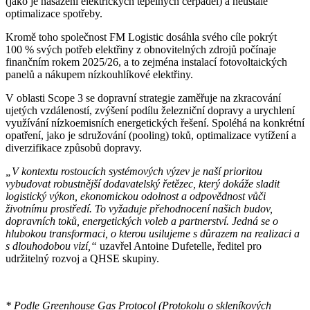
(jako je nasazení elektrických tepelných čerpadel) a neustálé
optimalizace spotřeby.
Kromě toho společnost FM Logistic dosáhla svého cíle pokrýt
100 % svých potřeb elektřiny z obnovitelných zdrojů počínaje
finančním rokem 2025/26, a to zejména instalací fotovoltaických
panelů a nákupem nízkouhlíkové elektřiny.
V oblasti Scope 3 se dopravní strategie zaměřuje na zkracování
ujetých vzdáleností, zvýšení podílu železniční dopravy a urychlení
využívání nízkoemisních energetických řešení. Spoléhá na konkrétní
opatření, jako je sdružování (pooling) toků, optimalizace vytížení a
diverzifikace způsobů dopravy.
„V kontextu rostoucích systémových výzev je naší prioritou
vybudovat robustnější dodavatelský řetězec, který dokáže sladit
logistický výkon, ekonomickou odolnost a odpovědnost vůči
životnímu prostředí. To vyžaduje přehodnocení našich budov,
dopravních toků, energetických voleb a partnerství. Jedná se o
hlubokou transformaci, o kterou usilujeme s důrazem na realizaci a
s dlouhodobou vizí,“
uzavřel Antoine Dufetelle, ředitel pro
udržitelný rozvoj a QHSE skupiny.
* Podle Greenhouse Gas Protocol (Protokolu o skleníkových