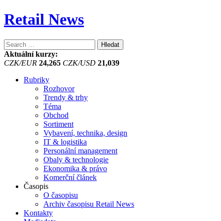
Retail News
Vyhledávání
Aktuální kurzy:
CZK/EUR
24,265
CZK/USD
21,039
Rubriky
Rozhovor
Trendy & trhy
Téma
Obchod
Sortiment
Vybavení, technika, design
IT & logistika
Personální management
Obaly & technologie
Ekonomika & právo
Komerční článek
Časopis
O časopisu
Archiv časopisu Retail News
Kontakty