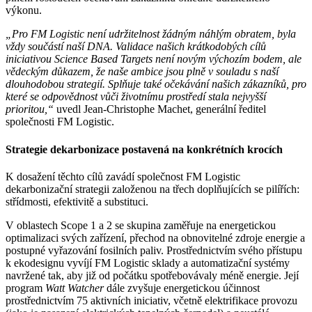
výkonu.
„Pro FM Logistic není udržitelnost žádným náhlým obratem, byla
vždy součástí naší DNA. Validace našich krátkodobých cílů
iniciativou Science Based Targets není novým výchozím bodem, ale
vědeckým důkazem, že naše ambice jsou plně v souladu s naší
dlouhodobou strategií. Splňuje také očekávání našich zákazníků, pro
které se odpovědnost vůči životnímu prostředí stala nejvyšší
prioritou,“
uvedl Jean-Christophe Machet, generální ředitel
společnosti FM Logistic.
Strategie dekarbonizace postavená na konkrétních krocích
K dosažení těchto cílů zavádí společnost FM Logistic
dekarbonizační strategii založenou na třech doplňujících se pilířích:
střídmosti, efektivitě a substituci.
V oblastech Scope 1 a 2 se skupina zaměřuje na energetickou
optimalizaci svých zařízení, přechod na obnovitelné zdroje energie a
postupné vyřazování fosilních paliv. Prostřednictvím svého přístupu
k ekodesignu vyvíjí FM Logistic sklady a automatizační systémy
navržené tak, aby již od počátku spotřebovávaly méně energie. Její
program
Watt Watcher
dále zvyšuje energetickou účinnost
prostřednictvím 75 aktivních iniciativ, včetně elektrifikace provozu