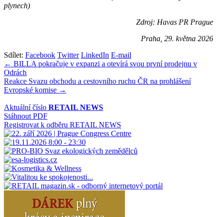
plynech)
Zdroj: Havas PR Prague
Praha, 29. května 2026
Sdílet:
Facebook
Twitter
LinkedIn
E-mail
Navigace
← BILLA pokračuje v expanzi a otevírá svou první prodejnu v
Odrách
pro
Reakce Svazu obchodu a cestovního ruchu ČR na prohlášení
příspěvek
Evropské komise →
Aktuální číslo
RETAIL NEWS
Stáhnout PDF
Registrovat k odběru RETAIL NEWS