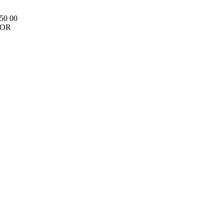
150 00
v OR