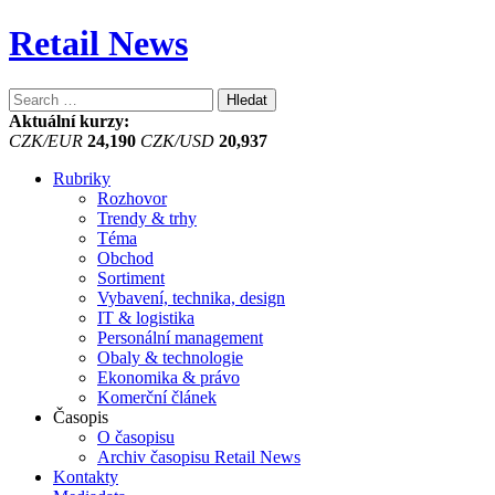
Retail News
Vyhledávání
Aktuální kurzy:
CZK/EUR
24,190
CZK/USD
20,937
Rubriky
Rozhovor
Trendy & trhy
Téma
Obchod
Sortiment
Vybavení, technika, design
IT & logistika
Personální management
Obaly & technologie
Ekonomika & právo
Komerční článek
Časopis
O časopisu
Archiv časopisu Retail News
Kontakty