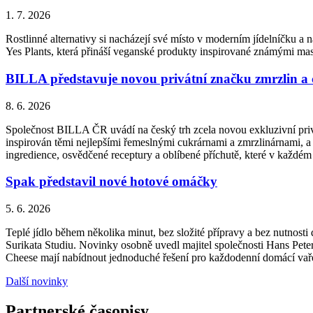
1. 7. 2026
Rostlinné alternativy si nacházejí své místo v moderním jídelníčku a n
Yes Plants, která přináší veganské produkty inspirované známými ma
BILLA představuje novou privátní značku zmrzlin a
8. 6. 2026
Společnost BILLA ČR uvádí na český trh zcela novou exkluzivní priv
inspirován těmi nejlepšími řemeslnými cukrárnami a zmrzlinárnami, a 
ingredience, osvědčené receptury a oblíbené příchutě, které v každém
Spak představil nové hotové omáčky
5. 6. 2026
Teplé jídlo během několika minut, bez složité přípravy a bez nutnos
Surikata Studiu. Novinky osobně uvedl majitel společnosti Hans Peter
Cheese mají nabídnout jednoduché řešení pro každodenní domácí vařen
Další novinky
Partnerské časopisy