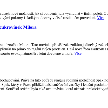
abízejí nové možnosti, jak si oblíbená jídla vychutnat v jiném pojetí. O
sovými pokrmy i sladkými dezerty v čistě rostlinném provedení.
Více
 cukrovinek Milora
átní značku Milora. Tato novinka přináší zákazníkům jedinečný zážite
přenáší ho přímo do regálů svých prodejen. Celá nová řada sladkostí i
 soustu evokují atmosféru letní dovolené u moře.
Více
ti dochucování. Právě na tuto potřebu reaguje rodinná společnost Spak
 Spak, který v Praze přiblížil další směřování značky i letošní produk
í. Součástí setkání byla také ochutnávka, která ukázala praktické vy