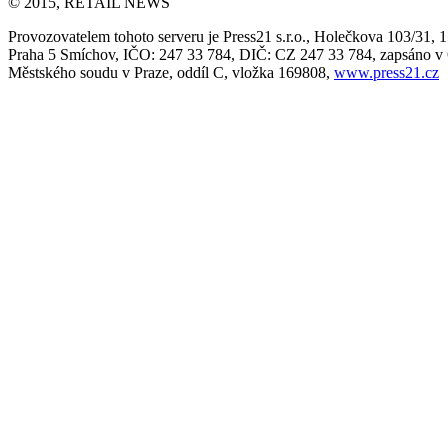
© 2015, RETAIL NEWS
Provozovatelem tohoto serveru je Press21 s.r.o., Holečkova 103/31, 
Praha 5 Smíchov, IČO: 247 33 784, DIČ: CZ 247 33 784, zapsáno 
Městského soudu v Praze, oddíl C, vložka 169808,
www.press21.cz