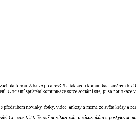
ací platformu WhatsApp a rozšířila tak svou komunikaci směrem k zák
ratelů. Oficiální spuštění komunikace skrze sociální sítě, push notifikac
 s předstihem novinky, fotky, videa, ankety a meme ze světa krásy a z
ítě. Chceme být blíže našim zákaznicím a zákazníkům a poskytovat jim 