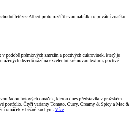
bchodní řetězec Albert proto rozšířil svou nabídku o privátní značku
k v podobě prémiových zmrzlin a poctivých cukrovinek, který je
 mražených dezertů sází na excelentní krémovou texturu, poctivé
 novou řadou hotových omáček, kterou dnes představila v pražském
tové portfolio. Čtyři varianty Tomato, Curry, Creamy & Spicy a Mac &
užití omáček v běžné kuchyni.
Více