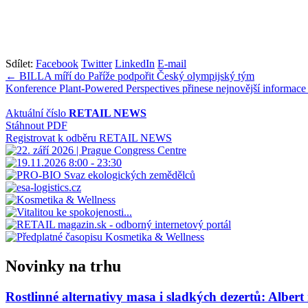
Sdílet:
Facebook
Twitter
LinkedIn
E-mail
Navigace
← BILLA míří do Paříže podpořit Český olympijský tým
Konference Plant-Powered Perspectives přinese nejnovější informace 
pro
příspěvek
Aktuální číslo
RETAIL NEWS
Stáhnout PDF
Registrovat k odběru RETAIL NEWS
Novinky na trhu
Rostlinné alternativy masa i sladkých dezertů: Albert