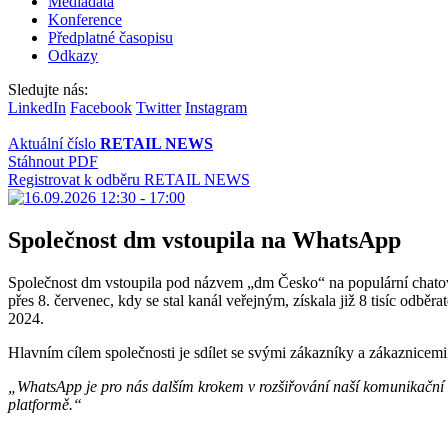
Mediadata
Konference
Předplatné časopisu
Odkazy
Sledujte nás:
LinkedIn
Facebook
Twitter
Instagram
Aktuální číslo
RETAIL NEWS
Stáhnout PDF
Registrovat k odběru RETAIL NEWS
Společnost dm vstoupila na WhatsApp
Společnost dm vstoupila pod názvem „dm Česko“ na populární chatov
přes 8. červenec, kdy se stal kanál veřejným, získala již 8 tisíc odbě
2024.
Hlavním cílem společnosti je sdílet se svými zákazníky a zákaznicemi
„WhatsApp je pro nás dalším krokem v rozšiřování naší komunikační s
platformě.“