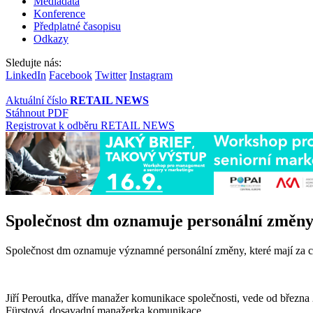
Mediadata
Konference
Předplatné časopisu
Odkazy
Sledujte nás:
LinkedIn
Facebook
Twitter
Instagram
Aktuální číslo
RETAIL NEWS
Stáhnout PDF
Registrovat k odběru RETAIL NEWS
Společnost dm oznamuje personální změn
Společnost dm oznamuje významné personální změny, které mají za cíl po
Jiří Peroutka, dříve manažer komunikace společnosti, vede od března 
Fürstová, dosavadní manažerka komunikace.