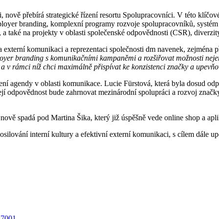
i, nově přebírá strategické řízení resortu Spolupracovníci. V této klíčov
ployer branding, komplexní programy rozvoje spolupracovníků, systém f
a také na projekty v oblasti společenské odpovědnosti (CSR), diverzity 
externí komunikaci a reprezentaci společnosti dm navenek, zejména při
employer branding s komunikačními kampaněmi a
rozšiřovat možnosti neje
i a v rámci níž chci maximálně přispívat ke konzistenci značky a upevňov
ní agendy v oblasti komunikace. Lucie Fürstová, která byla dosud odpo
ejí odpovědnost bude zahrnovat mezinárodní spolupráci a rozvoj značky
 nově spadá pod Martina Šika, který již úspěšně vede online shop a apl
ilování interní kultury a efektivní externí komunikaci, s cílem dále u
27001