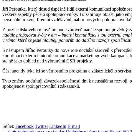
Jiří Peroutka, který dosud úspěšně řídil externí komunikaci společnost
veškeré aspekty péče o spolupracovníky. To zahrnuje oblasti jako em
personální rozvoj, firemní vzdělávání, nábor nových spolupracovníků, 
Z pozice tiskového mluvčího bude zároveň nadále spoluodpovědný za 
nadále propojovat světy v dm – interní komunikaci s tou externí, 
v rámci které se ještě hlouběji ponořím do dalšího rozvoje společnost
S nástupem Jiřího Peroutky do nové role dochází zároveň k přerozděle
koordinaci externí i interní komunikace a marketingových kampaní. J
stejně jako dohled nad vybranými CSR projekty.
Část agendy týkající se věrnostního programu a zákaznického servisu
Tyto změny podtrhují závazek společnosti dm k neustálému rozvoji, pos
spokojenost spolupracovníků i zákazníků.
Sdílet:
Facebook
Twitter
LinkedIn
E-mail
← Geis potvrzuje vysoký standard kyberbezpečnosti certifikací ISO 