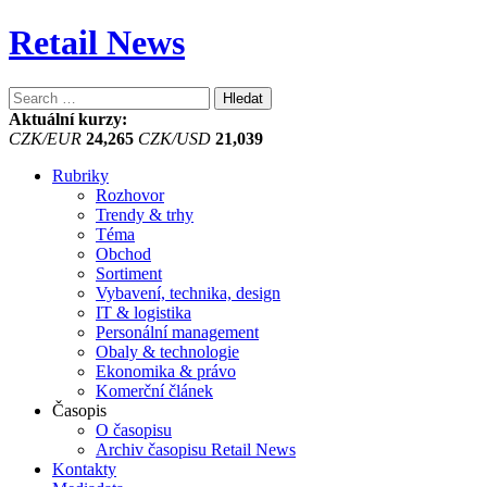
Retail News
Vyhledávání
Aktuální kurzy:
CZK/EUR
24,265
CZK/USD
21,039
Rubriky
Rozhovor
Trendy & trhy
Téma
Obchod
Sortiment
Vybavení, technika, design
IT & logistika
Personální management
Obaly & technologie
Ekonomika & právo
Komerční článek
Časopis
O časopisu
Archiv časopisu Retail News
Kontakty