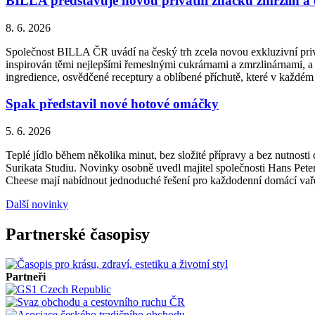
BILLA představuje novou privátní značku zmrzlin a
8. 6. 2026
Společnost BILLA ČR uvádí na český trh zcela novou exkluzivní priv
inspirován těmi nejlepšími řemeslnými cukrárnami a zmrzlinárnami, a 
ingredience, osvědčené receptury a oblíbené příchutě, které v každém
Spak představil nové hotové omáčky
5. 6. 2026
Teplé jídlo během několika minut, bez složité přípravy a bez nutnos
Surikata Studiu. Novinky osobně uvedl majitel společnosti Hans Peter
Cheese mají nabídnout jednoduché řešení pro každodenní domácí vařen
Další novinky
Partnerské časopisy
Partneři