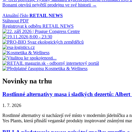
Navigace
Bonami otevírá největší prodejnu ve své historii →
pro
příspěvek
Aktuální číslo
RETAIL NEWS
Stáhnout PDF
Registrovat k odběru RETAIL NEWS
Novinky na trhu
Rostlinné alternativy masa i sladkých dezertů: Albert
1. 7. 2026
Rostlinné alternativy si nacházejí své místo v moderním jídelníčku a n
Yes Plants, která přináší veganské produkty inspirované známými ma