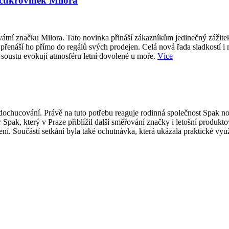
 cukrovinek Milora
átní značku Milora. Tato novinka přináší zákazníkům jedinečný zážite
přenáší ho přímo do regálů svých prodejen. Celá nová řada sladkostí i
 soustu evokují atmosféru letní dovolené u moře.
Více
ti dochucování. Právě na tuto potřebu reaguje rodinná společnost Spak
 Spak, který v Praze přiblížil další směřování značky i letošní produk
í. Součástí setkání byla také ochutnávka, která ukázala praktické vy