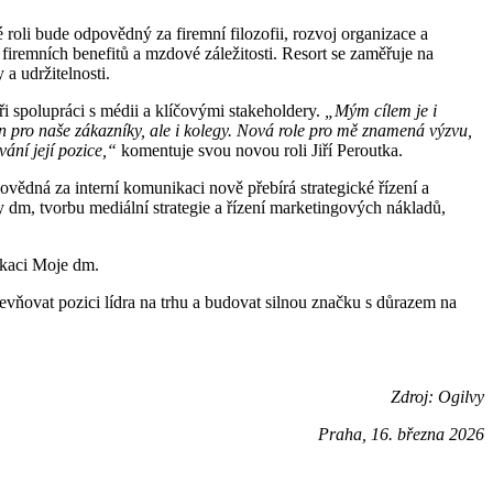
é roli bude odpovědný za firemní filozofii, rozvoj organizace a
iremních benefitů a mzdové záležitosti. Resort se zaměřuje na
a udržitelnosti.
 spolupráci s médii a klíčovými stakeholdery.
„Mým cílem je i
n pro naše zákazníky, ale i kolegy.
Nová role pro mě znamená výzvu,
ání její pozice,“
komentuje svou novou roli Jiří Peroutka.
vědná za interní komunikaci nově přebírá strategické řízení a
 dm, tvorbu mediální strategie a řízení marketingových nákladů,
ikaci Moje dm.
pevňovat pozici lídra na trhu a budovat silnou značku s důrazem na
Zdroj: Ogilvy
Praha, 16. března 2026