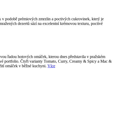
k v podobě prémiových zmrzlin a poctivých cukrovinek, který je
 mražených dezertů sází na excelentní krémovou texturu, poctivé
 novou řadou hotových omáček, kterou dnes představila v pražském
tové portfolio. Čtyři varianty Tomato, Curry, Creamy & Spicy a Mac &
užití omáček v běžné kuchyni.
Více