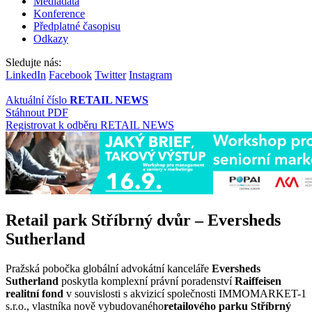
Mediadata
Konference
Předplatné časopisu
Odkazy
Sledujte nás:
LinkedIn
Facebook
Twitter
Instagram
Aktuální číslo
RETAIL NEWS
Stáhnout PDF
Registrovat k odběru RETAIL NEWS
Retail park Stříbrný dvůr – Eversheds
Sutherland
Pražská pobočka globální advokátní kanceláře
Eversheds
Sutherland
poskytla komplexní právní poradenství
Raiffeisen
realitní fond
v souvislosti s akvizicí společnosti IMMOMARKET-1
s.r.o., vlastníka nově vybudovaného
retailového parku Stříbrný