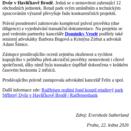
Dvůr v Havlíčkově Brodě
. Jedná se o nemovitost zahrnující 12
obchodních jednotek. Retail park svým umístěním a technickým
zpracováním výrazně převyšuje řadu konkurenčních projektů.
Právní poradenství zahrnovalo komplexní právní prověrku (due
diligence) a vyjednávání transakční dokumentace. Na projektu se
pod vedením partnerky kanceláře
Dominiky Veselé
podílely také
seniorní advokátky Barbora Bugová a Kristýna Zirhut a advokát
Adam Šimice.
Zástupce prodávajícího ocenil zejména zkušenost a rychlost
kupujícího v průběhu před-akviziční prověrky nemovitosti i cílové
společnosti, díky nimž byla transakce úspěšně dokončena v krátkém
časovém horizontu 2 měsíců.
Prodávajícího právně zastupovala advokátní kancelář Felix a spol.
Další informace zde:
Raiffeisen realitní fond koupil retailový park
Stříbrný Dvůr v Havlíčkově Brodě | Raiffeisenbank
Zdroj: Eversheds Sutherland
Praha, 22. ledna 2026