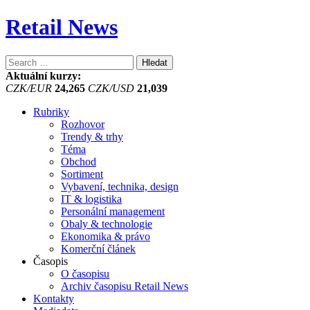
Retail News
Vyhledávání
Aktuální kurzy:
CZK/EUR
24,265
CZK/USD
21,039
Rubriky
Rozhovor
Trendy & trhy
Téma
Obchod
Sortiment
Vybavení, technika, design
IT & logistika
Personální management
Obaly & technologie
Ekonomika & právo
Komerční článek
Časopis
O časopisu
Archiv časopisu Retail News
Kontakty