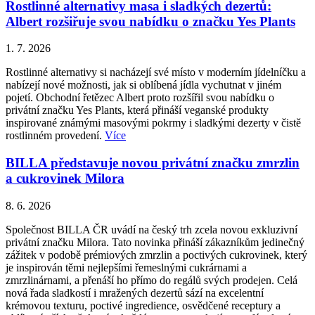
Rostlinné alternativy masa i sladkých dezertů:
Albert rozšiřuje svou nabídku o značku Yes Plants
1. 7. 2026
Rostlinné alternativy si nacházejí své místo v moderním jídelníčku a
nabízejí nové možnosti, jak si oblíbená jídla vychutnat v jiném
pojetí. Obchodní řetězec Albert proto rozšířil svou nabídku o
privátní značku Yes Plants, která přináší veganské produkty
inspirované známými masovými pokrmy i sladkými dezerty v čistě
rostlinném provedení.
Více
BILLA představuje novou privátní značku zmrzlin
a cukrovinek Milora
8. 6. 2026
Společnost BILLA ČR uvádí na český trh zcela novou exkluzivní
privátní značku Milora. Tato novinka přináší zákazníkům jedinečný
zážitek v podobě prémiových zmrzlin a poctivých cukrovinek, který
je inspirován těmi nejlepšími řemeslnými cukrárnami a
zmrzlinárnami, a přenáší ho přímo do regálů svých prodejen. Celá
nová řada sladkostí i mražených dezertů sází na excelentní
krémovou texturu, poctivé ingredience, osvědčené receptury a