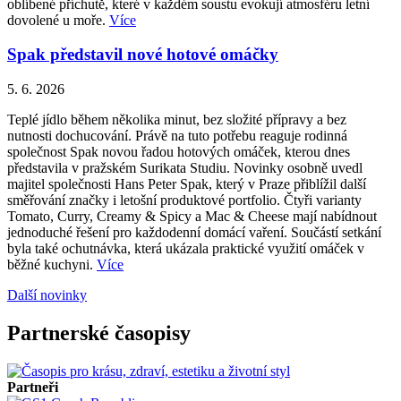
oblíbené příchutě, které v každém soustu evokují atmosféru letní
dovolené u moře.
Více
Spak představil nové hotové omáčky
5. 6. 2026
Teplé jídlo během několika minut, bez složité přípravy a bez
nutnosti dochucování. Právě na tuto potřebu reaguje rodinná
společnost Spak novou řadou hotových omáček, kterou dnes
představila v pražském Surikata Studiu. Novinky osobně uvedl
majitel společnosti Hans Peter Spak, který v Praze přiblížil další
směřování značky i letošní produktové portfolio. Čtyři varianty
Tomato, Curry, Creamy & Spicy a Mac & Cheese mají nabídnout
jednoduché řešení pro každodenní domácí vaření. Součástí setkání
byla také ochutnávka, která ukázala praktické využití omáček v
běžné kuchyni.
Více
Další novinky
Partnerské časopisy
Partneři