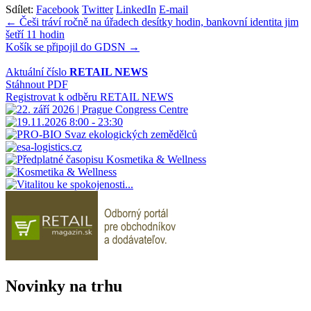
Sdílet:
Facebook
Twitter
LinkedIn
E-mail
Navigace
← Češi tráví ročně na úřadech desítky hodin, bankovní identita jim
šetří 11 hodin
pro
Košík se připojil do GDSN →
příspěvek
Aktuální číslo
RETAIL NEWS
Stáhnout PDF
Registrovat k odběru RETAIL NEWS
Novinky na trhu