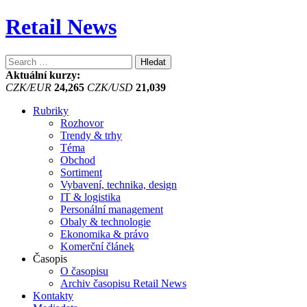
Retail News
Vyhledávání
Aktuální kurzy:
CZK/EUR
24,265
CZK/USD
21,039
Rubriky
Rozhovor
Trendy & trhy
Téma
Obchod
Sortiment
Vybavení, technika, design
IT & logistika
Personální management
Obaly & technologie
Ekonomika & právo
Komerční článek
Časopis
O časopisu
Archiv časopisu Retail News
Kontakty