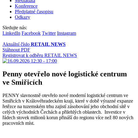
Mediadata
Konference
Předplatné časopisu
Odkazy
Sledujte nás:
LinkedIn
Facebook
Twitter
Instagram
Aktuální číslo
RETAIL NEWS
Stáhnout PDF
Registrovat k odběru RETAIL NEWS
Penny otevřelo nové logistické centrum
ve Smiřicích
PENNY slavnostně otevřelo nové moderní logistické centrum ve
Smiřicích v Královéhradeckém kraji, které v době výrazné expanze
řetězce na tuzemském trhu zajistí zásobování jeho obchodní sítě v
celých východních Čechách a přilehlých oblastech. Investice v
řádech stovek milionů korun přináší do regionu více než 80 nových
pracovních míst.