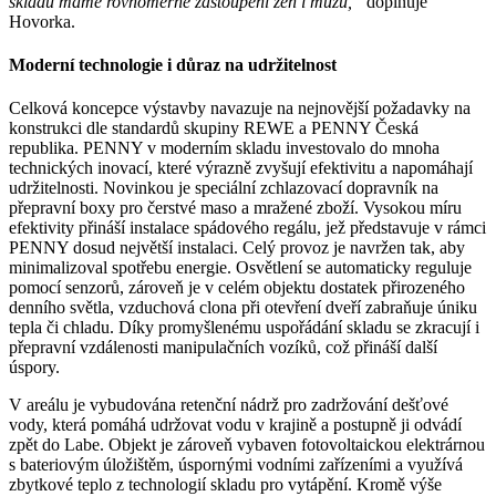
skladu máme rovnoměrné zastoupení žen i mužů,”
doplňuje
Hovorka.
Moderní technologie i důraz na udržitelnost
Celková koncepce výstavby navazuje na nejnovější požadavky na
konstrukci dle standardů skupiny REWE a PENNY Česká
republika. PENNY v moderním skladu investovalo do mnoha
technických inovací, které výrazně zvyšují efektivitu a napomáhají
udržitelnosti. Novinkou je speciální zchlazovací dopravník na
přepravní boxy pro čerstvé maso a mražené zboží. Vysokou míru
efektivity přináší instalace spádového regálu, jež představuje v rámci
PENNY dosud největší instalaci. Celý provoz je navržen tak, aby
minimalizoval spotřebu energie. Osvětlení se automaticky reguluje
pomocí senzorů, zároveň je v celém objektu dostatek přirozeného
denního světla, vzduchová clona při otevření dveří zabraňuje úniku
tepla či chladu. Díky promyšlenému uspořádání skladu se zkracují i
přepravní vzdálenosti manipulačních vozíků, což přináší další
úspory.
V areálu je vybudována retenční nádrž pro zadržování dešťové
vody, která pomáhá udržovat vodu v krajině a postupně ji odvádí
zpět do Labe. Objekt je zároveň vybaven fotovoltaickou elektrárnou
s bateriovým úložištěm, úspornými vodními zařízeními a využívá
zbytkové teplo z technologií skladu pro vytápění. Kromě výše