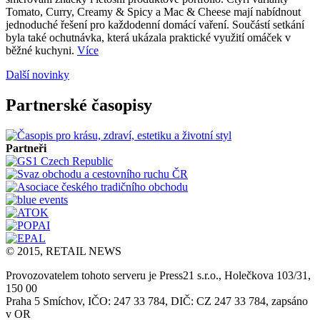
Tomato, Curry, Creamy & Spicy a Mac & Cheese mají nabídnout
jednoduché řešení pro každodenní domácí vaření. Součástí setkání
byla také ochutnávka, která ukázala praktické využití omáček v
běžné kuchyni.
Více
Další novinky
Partnerské časopisy
Partneři
© 2015, RETAIL NEWS
Provozovatelem tohoto serveru je Press21 s.r.o., Holečkova 103/31,
150 00
Praha 5 Smíchov, IČO: 247 33 784, DIČ: CZ 247 33 784, zapsáno
v OR