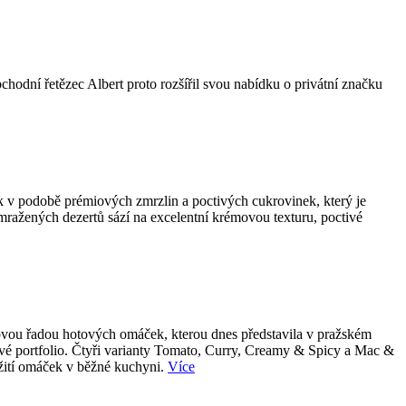
bchodní řetězec Albert proto rozšířil svou nabídku o privátní značku
k v podobě prémiových zmrzlin a poctivých cukrovinek, který je
 mražených dezertů sází na excelentní krémovou texturu, poctivé
 novou řadou hotových omáček, kterou dnes představila v pražském
tové portfolio. Čtyři varianty Tomato, Curry, Creamy & Spicy a Mac &
užití omáček v běžné kuchyni.
Více