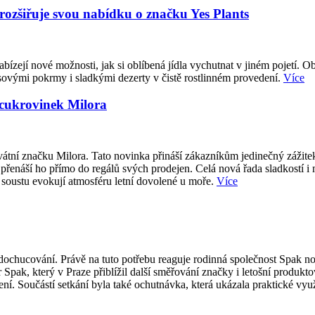
 rozšiřuje svou nabídku o značku Yes Plants
abízejí nové možnosti, jak si oblíbená jídla vychutnat v jiném pojetí. O
sovými pokrmy i sladkými dezerty v čistě rostlinném provedení.
Více
 cukrovinek Milora
átní značku Milora. Tato novinka přináší zákazníkům jedinečný zážite
přenáší ho přímo do regálů svých prodejen. Celá nová řada sladkostí i
 soustu evokují atmosféru letní dovolené u moře.
Více
ti dochucování. Právě na tuto potřebu reaguje rodinná společnost Spak
 Spak, který v Praze přiblížil další směřování značky i letošní produk
í. Součástí setkání byla také ochutnávka, která ukázala praktické vy