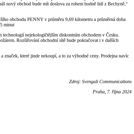
e náš nový obchod bude mít doslova za rohem hodně lidí z Bechyně,“
ližšího obchodu PENNY v průměru 9,69 kilometru a průměrná doba
15 minut
ch technologií nejekologičtějším diskontním obchodem v Česku.
árem. Rozšiřování obchodní sítě bude pokračovat i v dalších
a značek, které jinde nekoupí, a to za výhodné ceny. Prodejna navíc
Zdroj: Svengali Communications
Praha, 7. října 2024