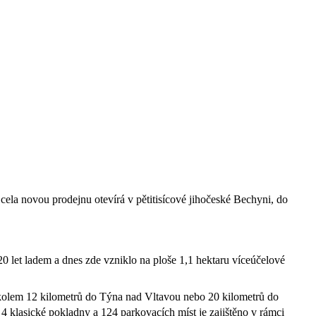
ela novou prodejnu otevírá v pětitisícové jihočeské Bechyni, do
0 let ladem a dnes zde vzniklo na ploše 1,1 hektaru víceúčelové
olem 12 kilometrů do Týna nad Vltavou nebo 20 kilometrů do
 klasické pokladny a 124 parkovacích míst je zajištěno v rámci