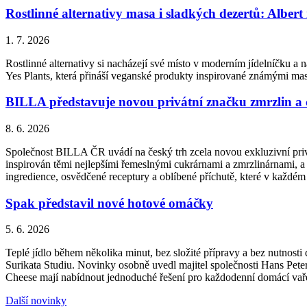
Rostlinné alternativy masa i sladkých dezertů: Albert
1. 7. 2026
Rostlinné alternativy si nacházejí své místo v moderním jídelníčku a n
Yes Plants, která přináší veganské produkty inspirované známými ma
BILLA představuje novou privátní značku zmrzlin a
8. 6. 2026
Společnost BILLA ČR uvádí na český trh zcela novou exkluzivní priv
inspirován těmi nejlepšími řemeslnými cukrárnami a zmrzlinárnami, a 
ingredience, osvědčené receptury a oblíbené příchutě, které v každém
Spak představil nové hotové omáčky
5. 6. 2026
Teplé jídlo během několika minut, bez složité přípravy a bez nutnos
Surikata Studiu. Novinky osobně uvedl majitel společnosti Hans Peter
Cheese mají nabídnout jednoduché řešení pro každodenní domácí vařen
Další novinky