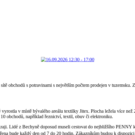
sítě obchodů s potravinami s největším počtem prodejen v tuzemsku. Zc
ostla v místě bývalého areálu textilky Jitex. Plocha ležela více než 2
obchodů, například řeznictví, textil, obuv či elektroniku.
ji. Lidé z Bechyně doposud museli cestovat do nejbližšího PENNY k
vřena bude každý den od 7 do 20 hodin. Zákazníkům budou k dispozici 4