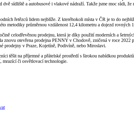
d dvě sídliště a autobusové i vlakové nádraží. Takže jsme moc rádi, ž
ních řetězců lidem nejblíže. Z kteréhokoli místa v ČR je to do nejb
e této metodiky průměrnou vzdálenost 12,4 kilometru a dojezd rovných 
čině celodřevěnou prodejnu, která je díky použití moderních a šetrný
a znovu otevřena prodejna PENNY v Chodově, zničená v roce 2022 pož
é prodejny v Praze, Kojetíně, Podivíně, nebo Miroslavi.
 těšit na příjemné a přátelské prostředí s širokou nabídkou produktů 
 mrazící či osvětlovací technologie.
vat