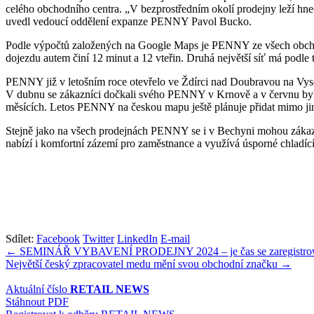
celého obchodního centra. „V bezprostředním okolí prodejny leží hne
uvedl vedoucí oddělení expanze PENNY Pavol Bucko.
Podle výpočtů založených na Google Maps je PENNY ze všech obchod
dojezdu autem činí 12 minut a 12 vteřin. Druhá největší síť má podl
PENNY již v letošním roce otevřelo ve Ždírci nad Doubravou na Vyso
V dubnu se zákazníci dočkali svého PENNY v Krnově a v červnu byl
měsících. Letos PENNY na českou mapu ještě plánuje přidat mimo jin
Stejně jako na všech prodejnách PENNY se i v Bechyni mohou zákazníci
nabízí i komfortní zázemí pro zaměstnance a využívá úsporné chladící,
Sdílet:
Facebook
Twitter
LinkedIn
E-mail
Navigace
← SEMINÁŘ VYBAVENÍ PRODEJNY 2024 – je čas se zaregistro
Největší český zpracovatel medu mění svou obchodní značku →
pro
příspěvek
Aktuální číslo
RETAIL NEWS
Stáhnout PDF