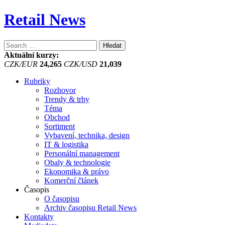
Retail News
Vyhledávání
Aktuální kurzy:
CZK/EUR
24,265
CZK/USD
21,039
Rubriky
Rozhovor
Trendy & trhy
Téma
Obchod
Sortiment
Vybavení, technika, design
IT & logistika
Personální management
Obaly & technologie
Ekonomika & právo
Komerční článek
Časopis
O časopisu
Archiv časopisu Retail News
Kontakty