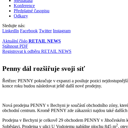
Mediadata
Konference
Předplatné časopisu
Odkazy
Sledujte nás:
LinkedIn
Facebook
Twitter
Instagram
Aktuální číslo
RETAIL NEWS
Stáhnout PDF
Registrovat k odběru RETAIL NEWS
Penny dál rozšiřuje svoji síť
Řetězec PENNY pokračuje v expanzi a posiluje pozici nejdostupnější 
konce roku budou následovat ještě další nové prodejny.
Nová prodejna PENNY v Bechyni je součástí obchodního zóny, které vyr
obchodní centrum. Kromě PENNY zde zákazníci najdou také dalších 10 
Prodejna v Bechyni je celkově 29 obchodem PENNY v Jihočeském kra
2
Soběslavi. Prodejna v ulici U Vodojemu nabídne plochu 845 m
, ote