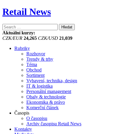
Retail News
Vyhledávání
Aktuální kurzy:
CZK/EUR
24,265
CZK/USD
21,039
Rubriky
Rozhovor
Trendy & trhy
Téma
Obchod
Sortiment
Vybavení, technika, design
IT & logistika
Personální management
Obaly & technologie
Ekonomika & právo
Komerční článek
Časopis
O časopisu
Archiv časopisu Retail News
Kontakty