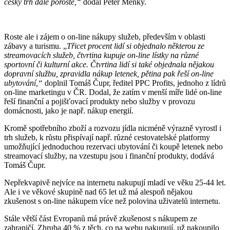
český trh dále poroste,“
dodal Peter Menky.
Roste ale i zájem o on-line nákupy služeb, především v oblasti
zábavy a turismu. „
Třicet procent lidí si objednalo některou ze
streamovacích služeb, čtvrtina kupuje on-line lístky na různé
sportovní či kulturní akce. Čtvrtina lidí si také objednala nějakou
dopravní službu, zpravidla nákup letenek, pětina pak řeší on-line
ubytování,“
doplnil Tomáš Čupr, ředitel PPC Profits, jednoho z lídrů
on-line marketingu v ČR. Dodal, že zatím v menší míře lidé on-line
řeší finanční a pojišťovací produkty nebo služby v provozu
domácnosti, jako je např. nákup energií.
Kromě spotřebního zboží a rozvozu jídla nicméně výrazně vyrostl i
trh služeb, k růstu přispívají např. různé cestovatelské platformy
umožňující jednoduchou rezervaci ubytování či koupě letenek nebo
streamovací služby, na vzestupu jsou i finanční produkty, dodává
Tomáš Čupr.
Nepřekvapivě nejvíce na internetu nakupují mladí ve věku 25-44 let.
Ale i ve věkové skupině nad 65 let už má alespoň nějakou
zkušenost s on-line nákupem více než polovina uživatelů internetu.
Stále větší část Evropanů má právě zkušenost s nákupem ze
zahraničí. Zhruba 40 % z těch, co na webu nakupují, už nakoupilo