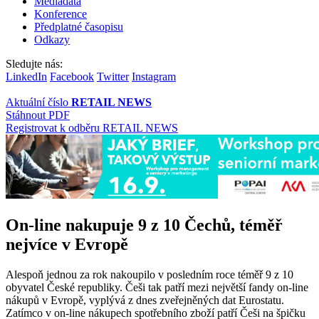
Mediadata
Konference
Předplatné časopisu
Odkazy
Sledujte nás:
LinkedIn
Facebook
Twitter
Instagram
Aktuální číslo
RETAIL NEWS
Stáhnout PDF
Registrovat k odběru RETAIL NEWS
On-line nakupuje 9 z 10 Čechů, téměř
nejvíce v Evropě
Alespoň jednou za rok nakoupilo v posledním roce téměř 9 z 10
obyvatel České republiky. Češi tak patří mezi největší fandy on-line
nákupů v Evropě, vyplývá z dnes zveřejněných dat Eurostatu.
Zatímco v on-line nákupech spotřebního zboží patří Češi na špičku