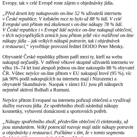
Evropy, tak v celé Evropě roste zájem o objednávky jídla.
„Před deseti lety nakupovalo on-line 52 % uživatelů internetu
v České republice. V loňském roce to bylo už 88 % lidí. V celé
Evropské unii přitom má zkušenost s on-line nákupy 78 % lidí.
V České republice i v Evropě lidé nejvíce on-line nakupují oblečení,
v těch nejvyspělejších zemích jsou přitom ještě více rozšířené on-line
nákupy jídla – jak velkých nákupů potravin, tak i objednávek
z restaurací,“
vysvětluje provozní ředitel DODO Peter Menky.
Obyvatelé České republiky přitom patří mezi ty, kteří na webu
nakupují nejčastěji. V měřené věkové skupině uživatelů internetu ve
věku 16–74 let loni alespoň jednou on-line nakoupilo 88 % obyvatel
ČR. Vůbec nejvíce on-line přitom v EU nakupují Irové (95 %), víc
jak 90% podíl nakupujících na internetu mají i Nizozemci a
obyvatelé Skandinávie. Naopak v rámci EU jsou při nákupech
nejméně aktivní Bulhaři a Rumuni.
Nejvíce přitom Evropané na internetu pořizují oblečení a využívají
služby rozvozu jídla. Ze spotřebního zboží následují nákupy
kosmetiky, vybavení domácnosti a sportovních potřeb.
„Nákupy spotřebního zboží, především oblečení či elektroniky, už
jsou standardem. Velký potenciál rozvoje mají stále nákupy potravin
a objednávky z restaurací. Počítáme s tím, že v tomto segmentu