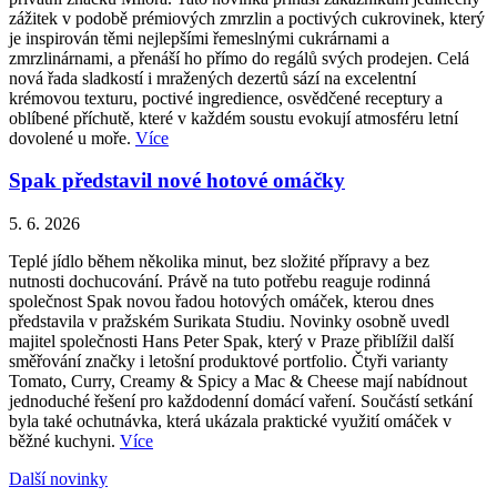
zážitek v podobě prémiových zmrzlin a poctivých cukrovinek, který
je inspirován těmi nejlepšími řemeslnými cukrárnami a
zmrzlinárnami, a přenáší ho přímo do regálů svých prodejen. Celá
nová řada sladkostí i mražených dezertů sází na excelentní
krémovou texturu, poctivé ingredience, osvědčené receptury a
oblíbené příchutě, které v každém soustu evokují atmosféru letní
dovolené u moře.
Více
Spak představil nové hotové omáčky
5. 6. 2026
Teplé jídlo během několika minut, bez složité přípravy a bez
nutnosti dochucování. Právě na tuto potřebu reaguje rodinná
společnost Spak novou řadou hotových omáček, kterou dnes
představila v pražském Surikata Studiu. Novinky osobně uvedl
majitel společnosti Hans Peter Spak, který v Praze přiblížil další
směřování značky i letošní produktové portfolio. Čtyři varianty
Tomato, Curry, Creamy & Spicy a Mac & Cheese mají nabídnout
jednoduché řešení pro každodenní domácí vaření. Součástí setkání
byla také ochutnávka, která ukázala praktické využití omáček v
běžné kuchyni.
Více
Další novinky