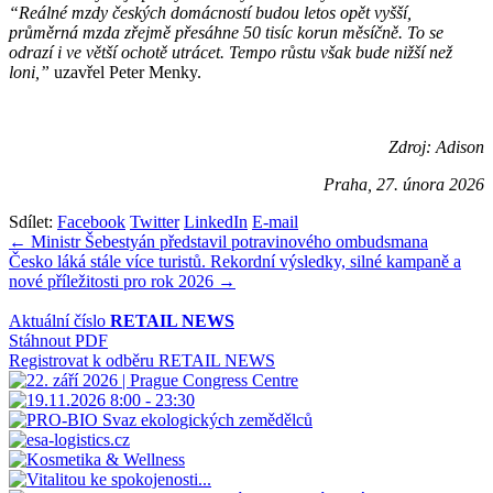
“Reálné mzdy českých domácností budou letos opět vyšší,
průměrná mzda zřejmě přesáhne 50 tisíc korun měsíčně. To se
odrazí i ve větší ochotě utrácet. Tempo růstu však bude nižší než
loni,”
uzavřel Peter Menky.
Zdroj: Adison
Praha, 27. února 2026
Sdílet:
Facebook
Twitter
LinkedIn
E-mail
Navigace
← Ministr Šebestyán představil potravinového ombudsmana
Česko láká stále více turistů. Rekordní výsledky, silné kampaně a
pro
nové příležitosti pro rok 2026 →
příspěvek
Aktuální číslo
RETAIL NEWS
Stáhnout PDF
Registrovat k odběru RETAIL NEWS