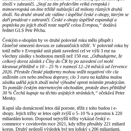
zboží v zahraničí. „
Stojí za tím především velká evropská i
mimoevropská on-line tržiště nabízející až miliony různých druhů
zboží. Na druhé straně ale vidíme i úspěšné české e-shopy, kterým se
daří prodávat v zahraničí. České e-shopy úspěšně expandují a
poptávka po jejjch zboží roste napříč celou Evropou,“
dodává
ředitel GLS Petr Pěcha.
Českým e-shopům by ve druhé polovině roku mělo přispět i
částečné omezení dovozu ze zahraničních tržišť. V polovině roku by
totiž mělo v Evropské unii platit zavedení cel ve výši 3 eur na
všechny zásilky s hodnotou menší než 150 eur. „
Odhadujeme, že
celkový dovoz zásilek z Číny do ČR by po zavedení cel mohl
klesnout přibližně o 10 – 25 % v rozmezí 12–24 měsíců od července
2026.
Přestože čínské platformy mohou snížit negativní vliv cla
snížením cen nebo změnou dopravy, clo 3 eura na každou malou
zásilku udělá jejich zboží méně výhodné oproti místním prodejcům.
To pomůže českým internetovým obchodům, protože dnes přibližně
30 % Čechů kupuje na těchto asijských stránkách,“
očekává Peter
Menky.
Kupní síla domácností letos dál poroste, těžit z toho budou i e-
shopy. Jejich tržby se letos opět zvýší o 5–10 % a porostou k 220
miliardám korun. Doposud nejvyšší tržby vykázal český e-
commerce v covidovém roce 2021, kdy tržby přesáhly 221 miliard
korun. Druhý nejlepší výsledek byl ten loňský s 206 miliardami.