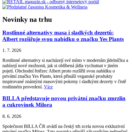
Novinky na trhu
Rostlinné alternativy masa i sladkých dezertů:
Albert rozšiřuje svou nabídku o značku Yes Plants
1. 7. 2026
Rostlinné alternativy si nacházejí své místo v moderním jídelníčku a
nabízejí nové možnosti, jak si oblíbená jídla vychutnat v jiném
pojetí. Obchodní řetězec Albert proto rozšířil svou nabídku o
privátní značku Yes Plants, která přináší veganské produkty
inspirované známými masovými pokrmy i sladkými dezerty v čistě
rostlinném provedení.
Více
BILLA představuje novou privátní značku zmrzlin
a cukrovinek Milora
8. 6. 2026
Společnost BILLA ČR uvádí na český trh zcela novou exkluzivní
privátní značku Milora. Tato novinka přináší zákazníkům jedinečný