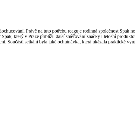
ti dochucování. Právě na tuto potřebu reaguje rodinná společnost Spak
 Spak, který v Praze přiblížil další směřování značky i letošní produk
í. Součástí setkání byla také ochutnávka, která ukázala praktické vy