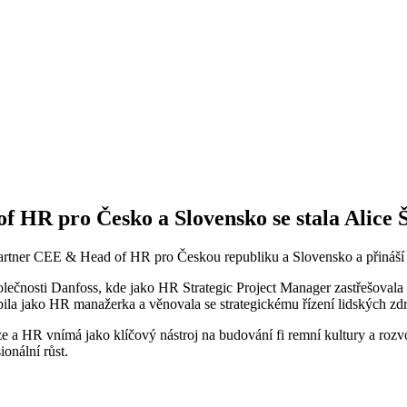
 HR pro Česko a Slovensko se stala Alice 
tner CEE & Head of HR pro Českou republiku a Slovensko a přináší s 
polečnosti Danfoss, kde jako HR Strategic Project Manager zastřešoval
bila jako HR manažerka a věnovala se strategickému řízení lidských zdr
e a HR vnímá jako klíčový nástroj na budování fi remní kultury a rozvoj
ionální růst.