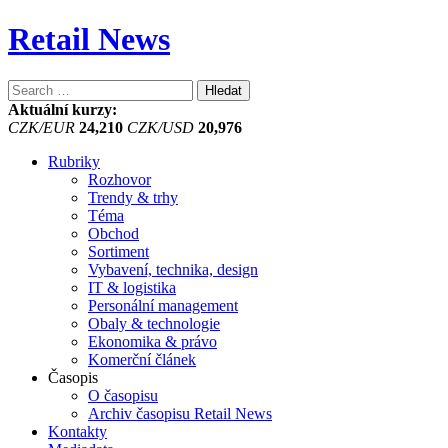
Retail News
Vyhledávání
Aktuální kurzy:
CZK/EUR
24,210
CZK/USD
20,976
Rubriky
Rozhovor
Trendy & trhy
Téma
Obchod
Sortiment
Vybavení, technika, design
IT & logistika
Personální management
Obaly & technologie
Ekonomika & právo
Komerční článek
Časopis
O časopisu
Archiv časopisu Retail News
Kontakty