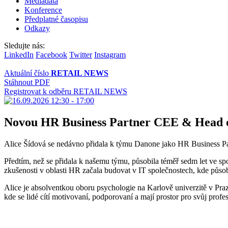
Mediadata
Konference
Předplatné časopisu
Odkazy
Sledujte nás:
LinkedIn
Facebook
Twitter
Instagram
Aktuální číslo
RETAIL NEWS
Stáhnout PDF
Registrovat k odběru RETAIL NEWS
Novou HR Business Partner CEE & Head of
Alice Šídová se nedávno přidala k týmu Danone jako HR Business Par
Předtím, než se přidala k našemu týmu, působila téměř sedm let ve s
zkušenosti v oblasti HR začala budovat v IT společnostech, kde půso
Alice je absolventkou oboru psychologie na Karlově univerzitě v Praz
kde se lidé cítí motivovaní, podporovaní a mají prostor pro svůj profes