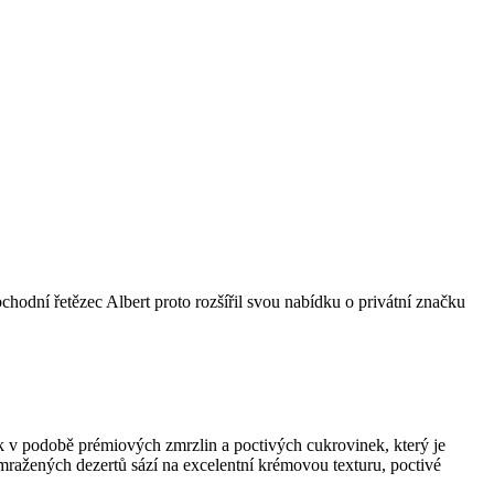
bchodní řetězec Albert proto rozšířil svou nabídku o privátní značku
k v podobě prémiových zmrzlin a poctivých cukrovinek, který je
 mražených dezertů sází na excelentní krémovou texturu, poctivé