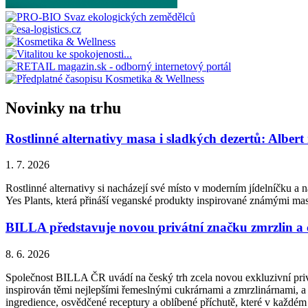
Novinky na trhu
Rostlinné alternativy masa i sladkých dezertů: Albert
1. 7. 2026
Rostlinné alternativy si nacházejí své místo v moderním jídelníčku a n
Yes Plants, která přináší veganské produkty inspirované známými ma
BILLA představuje novou privátní značku zmrzlin a
8. 6. 2026
Společnost BILLA ČR uvádí na český trh zcela novou exkluzivní priv
inspirován těmi nejlepšími řemeslnými cukrárnami a zmrzlinárnami, a 
ingredience, osvědčené receptury a oblíbené příchutě, které v každém