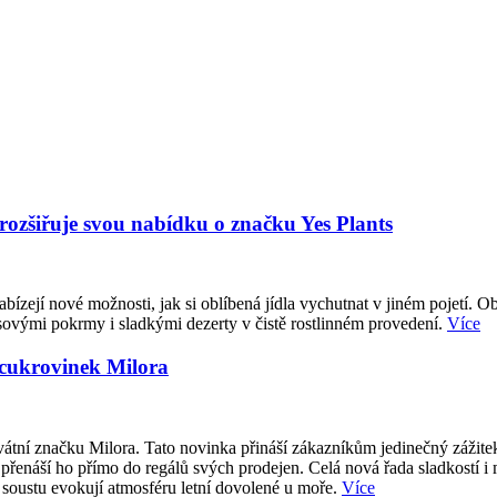
 rozšiřuje svou nabídku o značku Yes Plants
abízejí nové možnosti, jak si oblíbená jídla vychutnat v jiném pojetí. O
sovými pokrmy i sladkými dezerty v čistě rostlinném provedení.
Více
 cukrovinek Milora
átní značku Milora. Tato novinka přináší zákazníkům jedinečný zážite
přenáší ho přímo do regálů svých prodejen. Celá nová řada sladkostí i
 soustu evokují atmosféru letní dovolené u moře.
Více