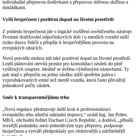
individuální přepravou dodávkami a přepravou sběrnou službou a
dokládkami.
Vyšší bezpečnost i pozitivní dopad na životní prostředí
Z pohledu bezpečnosti jde o logické rozšíření osvědčeného nástroje.
Povinné dodržování odpočinkových dob i u menších vozidel sníží
riziko únavy řidičů a přispěje k bezpečnějšímu provozu na
evropských silnicích.
Nová pravidla mohou mít také pozitivní dopad na životní prostředí.
Lepší plánování otevírá prostor pro konsolidaci zásilek do plně
vytížených souprav, ideálně se dvěma výměnnými nástavbami. Ty
pak mají v přepočtu na jednu zásilku nižší spotřebu paliva i
vyprodukovaných emisí než menší vozidla, která často převážejí
jednotkové počty zásilek.
Směr k transparentnějšímu trhu
„Nová regulace představuje další krok k profesionalizaci
evropského trhu silniční nákladní dopravy,“ uvádí Ing. Jan Polter,
MBA, obchodní ředitel Dachser Czech Republic, a dodává, „přináší
rovnější podmínky mezi jednotlivými typy přepravy, podporuje
bezpečnost a vytváří předpoklady pro efektivnější a udržitelnější