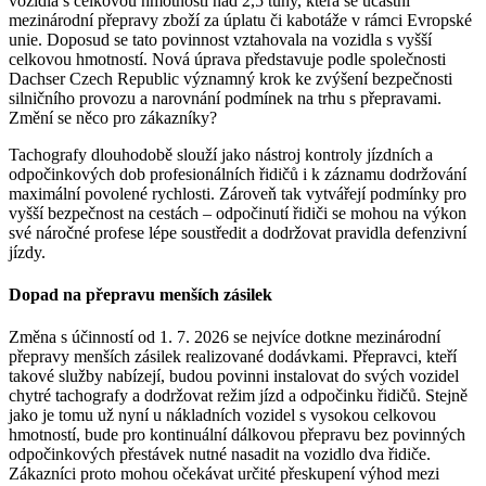
vozidla s celkovou hmotností nad 2,5 tuny, která se účastní
mezinárodní přepravy zboží za úplatu či kabotáže v rámci Evropské
unie. Doposud se tato povinnost vztahovala na vozidla s vyšší
celkovou hmotností. Nová úprava představuje podle společnosti
Dachser Czech Republic významný krok ke zvýšení bezpečnosti
silničního provozu a narovnání podmínek na trhu s přepravami.
Změní se něco pro zákazníky?
Tachografy dlouhodobě slouží jako nástroj kontroly jízdních a
odpočinkových dob profesionálních řidičů i k záznamu dodržování
maximální povolené rychlosti. Zároveň tak vytvářejí podmínky pro
vyšší bezpečnost na cestách – odpočinutí řidiči se mohou na výkon
své náročné profese lépe soustředit a dodržovat pravidla defenzivní
jízdy.
Dopad na přepravu menších zásilek
Změna s účinností od 1. 7. 2026 se nejvíce dotkne mezinárodní
přepravy menších zásilek realizované dodávkami. Přepravci, kteří
takové služby nabízejí, budou povinni instalovat do svých vozidel
chytré tachografy a dodržovat režim jízd a odpočinku řidičů. Stejně
jako je tomu už nyní u nákladních vozidel s vysokou celkovou
hmotností, bude pro kontinuální dálkovou přepravu bez povinných
odpočinkových přestávek nutné nasadit na vozidlo dva řidiče.
Zákazníci proto mohou očekávat určité přeskupení výhod mezi