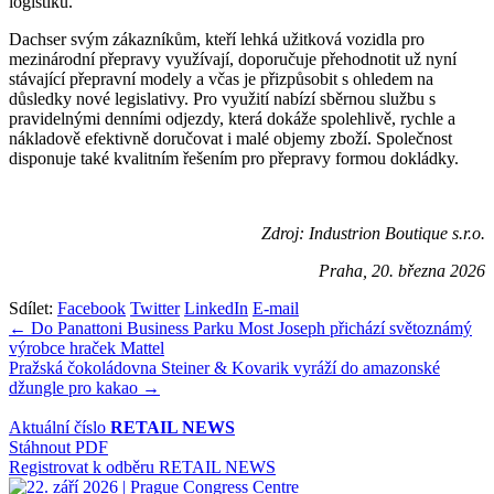
logistiku.“
Dachser svým zákazníkům, kteří lehká užitková vozidla pro
mezinárodní přepravy využívají, doporučuje přehodnotit už nyní
stávající přepravní modely a včas je přizpůsobit s ohledem na
důsledky nové legislativy. Pro využití nabízí sběrnou službu s
pravidelnými denními odjezdy, která dokáže spolehlivě, rychle a
nákladově efektivně doručovat i malé objemy zboží. Společnost
disponuje také kvalitním řešením pro přepravy formou dokládky.
Zdroj: Industrion Boutique s.r.o.
Praha, 20. března 2026
Sdílet:
Facebook
Twitter
LinkedIn
E-mail
Navigace
← Do Panattoni Business Parku Most Joseph přichází světoznámý
výrobce hraček Mattel
pro
Pražská čokoládovna Steiner & Kovarik vyráží do amazonské
příspěvek
džungle pro kakao →
Aktuální číslo
RETAIL NEWS
Stáhnout PDF
Registrovat k odběru RETAIL NEWS