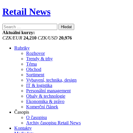
Retail News
Vyhledávání
Aktuální kurzy:
CZK/EUR
24,210
CZK/USD
20,976
Rubriky
Rozhovor
Trendy & trhy
Téma
Obchod
Sortiment
Vybavení, technika, design
IT & logistika
Personální management
Obaly & technologie
Ekonomika & právo
Komerční článek
Časopis
O časopisu
Archiv časopisu Retail News
Kontakty