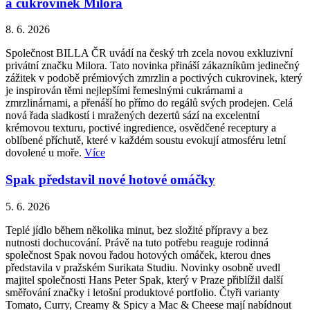
a cukrovinek Milora
8. 6. 2026
Společnost BILLA ČR uvádí na český trh zcela novou exkluzivní
privátní značku Milora. Tato novinka přináší zákazníkům jedinečný
zážitek v podobě prémiových zmrzlin a poctivých cukrovinek, který
je inspirován těmi nejlepšími řemeslnými cukrárnami a
zmrzlinárnami, a přenáší ho přímo do regálů svých prodejen. Celá
nová řada sladkostí i mražených dezertů sází na excelentní
krémovou texturu, poctivé ingredience, osvědčené receptury a
oblíbené příchutě, které v každém soustu evokují atmosféru letní
dovolené u moře.
Více
Spak představil nové hotové omáčky
5. 6. 2026
Teplé jídlo během několika minut, bez složité přípravy a bez
nutnosti dochucování. Právě na tuto potřebu reaguje rodinná
společnost Spak novou řadou hotových omáček, kterou dnes
představila v pražském Surikata Studiu. Novinky osobně uvedl
majitel společnosti Hans Peter Spak, který v Praze přiblížil další
směřování značky i letošní produktové portfolio. Čtyři varianty
Tomato, Curry, Creamy & Spicy a Mac & Cheese mají nabídnout