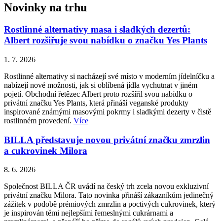
Novinky na trhu
Rostlinné alternativy masa i sladkých dezertů:
Albert rozšiřuje svou nabídku o značku Yes Plants
1. 7. 2026
Rostlinné alternativy si nacházejí své místo v moderním jídelníčku a
nabízejí nové možnosti, jak si oblíbená jídla vychutnat v jiném
pojetí. Obchodní řetězec Albert proto rozšířil svou nabídku o
privátní značku Yes Plants, která přináší veganské produkty
inspirované známými masovými pokrmy i sladkými dezerty v čistě
rostlinném provedení.
Více
BILLA představuje novou privátní značku zmrzlin
a cukrovinek Milora
8. 6. 2026
Společnost BILLA ČR uvádí na český trh zcela novou exkluzivní
privátní značku Milora. Tato novinka přináší zákazníkům jedinečný
zážitek v podobě prémiových zmrzlin a poctivých cukrovinek, který
je inspirován těmi nejlepšími řemeslnými cukrárnami a