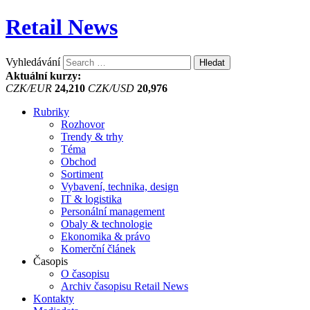
Retail News
Vyhledávání
Aktuální kurzy:
CZK/EUR
24,210
CZK/USD
20,976
Rubriky
Rozhovor
Trendy & trhy
Téma
Obchod
Sortiment
Vybavení, technika, design
IT & logistika
Personální management
Obaly & technologie
Ekonomika & právo
Komerční článek
Časopis
O časopisu
Archiv časopisu Retail News
Kontakty