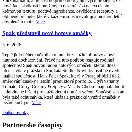
zmrzlinárnami, a přenáší ho přímo do regálů svých prodejen. Celá
nová řada sladkostí i mražených dezertů sází na excelentní
krémovou texturu, poctivé ingredience, osvědčené receptury a
oblíbené příchutě, které v každém soustu evokují atmosféru letní
dovolené u moře.
Více
Spak představil nové hotové omáčky
5. 6. 2026
Teplé jídlo během několika minut, bez složité přípravy a bez
nutnosti dochucování. Právě na tuto potřebu reaguje rodinná
společnost Spak novou řadou hotových omáček, kterou dnes
představila v pražském Surikata Studiu. Novinky osobně uvedl
majitel společnosti Hans Peter Spak, který v Praze přiblížil další
směřování značky i letošní produktové portfolio. Čtyři varianty
Tomato, Curry, Creamy & Spicy a Mac & Cheese mají nabídnout
jednoduché řešení pro každodenní domácí vaření. Součástí setkání
byla také ochutnávka, která ukázala praktické využití omáček v
běžné kuchyni.
Více
Další novinky
Partnerské časopisy