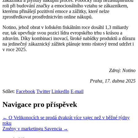
zákazníků a plynulý nákupní proces. Pobočky hrají nezastupitelnou
roli při budování značky a emocionálního vztahu se zákazníkem,
kterému přinášejí pozitivní emoce a zážitky, které nelze
zprostředkovat prostřednictvím online nákupů.
Notino, jehož obrat v loňském fiskálním roce dosáhl 1,3 miliardy
eur, tak upevňuje svou pozici lídra evropského trhu s krásou a
zdravím. Díky kombinaci inovací, široké nabídky produktů a důrazu
na jedinečný zákaznický zážitek plánuje tento růstový trend udržet i
v roce 2025.
Zdroj: Notino
Praha, 17. dubna 2025
Sdílet:
Facebook
Twitter
LinkedIn
E-mail
Navigace pro příspěvek
← O Velikonocích se prodá dvakrát více vajec než v běžné týdny
roku
Změny v marketingu Savencia →