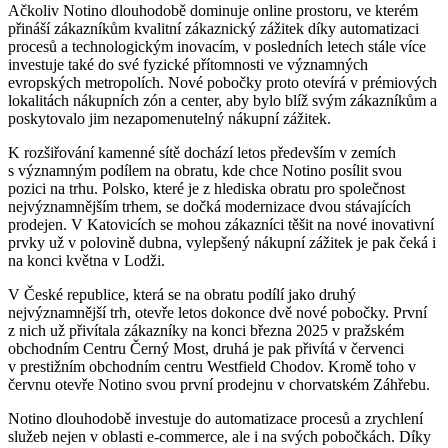
Ačkoliv Notino dlouhodobě dominuje online prostoru, ve kterém
přináší zákazníkům kvalitní zákaznický zážitek díky automatizaci
procesů a technologickým inovacím, v posledních letech stále více
investuje také do své fyzické přítomnosti ve významných
evropských metropolích. Nové pobočky proto otevírá v prémiových
lokalitách nákupních zón a center, aby bylo blíž svým zákazníkům a
poskytovalo jim nezapomenutelný nákupní zážitek.
K rozšiřování kamenné sítě dochází letos především v zemích
s významným podílem na obratu, kde chce Notino posílit svou
pozici na trhu. Polsko, které je z hlediska obratu pro společnost
nejvýznamnějším trhem, se dočká modernizace dvou stávajících
prodejen. V Katovicích se mohou zákazníci těšit na nové inovativní
prvky už v polovině dubna, vylepšený nákupní zážitek je pak čeká i
na konci května v Lodži.
V České republice, která se na obratu podílí jako druhý
nejvýznamnější trh, otevře letos dokonce dvě nové pobočky. První
z nich už přivítala zákazníky na konci března 2025 v pražském
obchodním Centru Černý Most, druhá je pak přivítá v červenci
v prestižním obchodním centru Westfield Chodov. Kromě toho v
červnu otevře Notino svou první prodejnu v chorvatském Záhřebu.
Notino dlouhodobě investuje do automatizace procesů a zrychlení
služeb nejen v oblasti e-commerce, ale i na svých pobočkách. Díky