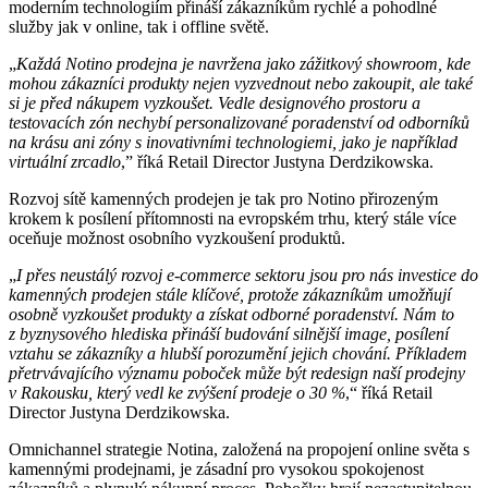
moderním technologiím přináší zákazníkům rychlé a pohodlné
služby jak v online, tak i offline světě.
„
Každá Notino prodejna je navržena jako zážitkový showroom, kde
mohou zákazníci produkty nejen vyzvednout nebo zakoupit, ale také
si je před nákupem vyzkoušet. Vedle designového prostoru a
testovacích zón nechybí personalizované poradenství od odborníků
na krásu ani zóny s inovativními technologiemi, jako je například
virtuální zrcadlo
,” říká Retail Director Justyna Derdzikowska.
Rozvoj sítě kamenných prodejen je tak pro Notino přirozeným
krokem k posílení přítomnosti na evropském trhu, který stále více
oceňuje možnost osobního vyzkoušení produktů.
„
I přes neustálý rozvoj e-commerce sektoru jsou pro nás investice do
kamenných prodejen stále klíčové, protože zákazníkům umožňují
osobně vyzkoušet produkty a získat odborné poradenství. Nám to
z byznysového hlediska přináší budování silnější image, posílení
vztahu se zákazníky a hlubší porozumění jejich chování. Příkladem
přetrvávajícího významu poboček může být redesign naší prodejny
v Rakousku, který vedl ke zvýšení prodeje o 30 %
,“ říká Retail
Director Justyna Derdzikowska.
Omnichannel strategie Notina, založená na propojení online světa s
kamennými prodejnami, je zásadní pro vysokou spokojenost