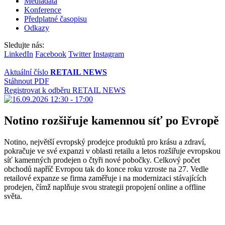
Mediadata
Konference
Předplatné časopisu
Odkazy
Sledujte nás:
LinkedIn
Facebook
Twitter
Instagram
Aktuální číslo
RETAIL NEWS
Stáhnout PDF
Registrovat k odběru RETAIL NEWS
Notino rozšiřuje kamennou síť po Evropě
Notino, největší evropský prodejce produktů pro krásu a zdraví,
pokračuje ve své expanzi v oblasti retailu a letos rozšiřuje evropskou
síť kamenných prodejen o čtyři nové pobočky. Celkový počet
obchodů napříč Evropou tak do konce roku vzroste na 27. Vedle
retailové expanze se firma zaměřuje i na modernizaci stávajících
prodejen, čímž naplňuje svou strategii propojení online a offline
světa.