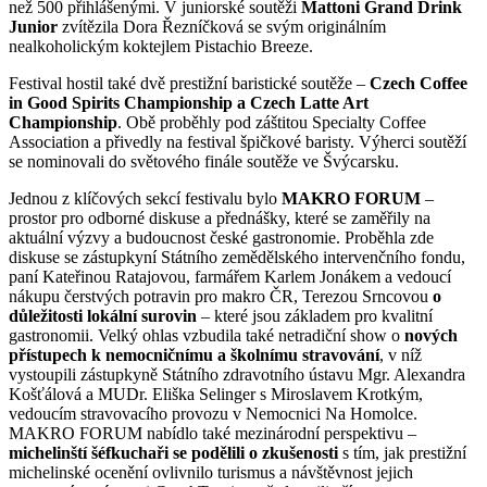
než 500 přihlášenými. V juniorské soutěži
Mattoni Grand Drink
Junior
zvítězila Dora Řezníčková se svým originálním
nealkoholickým koktejlem Pistachio Breeze.
Festival hostil také dvě prestižní baristické soutěže –
Czech Coffee
in Good
Spirits
Championship a Czech Latte Art
Championship
. Obě proběhly pod záštitou Specialty Coffee
Association a přivedly na festival špičkové baristy. Výherci soutěží
se nominovali do světového finále soutěže ve Švýcarsku.
Jednou z klíčových sekcí festivalu bylo
MAKRO FORUM
–
prostor pro odborné diskuse a přednášky, které se zaměřily na
aktuální výzvy a budoucnost české gastronomie. Proběhla zde
diskuse se zástupkyní Státního zemědělského intervenčního fondu,
paní Kateřinou Ratajovou, farmářem Karlem Jonákem a vedoucí
nákupu čerstvých potravin pro makro ČR, Terezou Srncovou
o
důležitosti lokální surovin
– které jsou základem pro kvalitní
gastronomii. Velký ohlas vzbudila také netradiční show o
nových
přístupech k nemocničnímu a školnímu stravování
, v níž
vystoupili zástupkyně Státního zdravotního ústavu Mgr. Alexandra
Košťálová a MUDr. Eliška Selinger s Miroslavem Krotkým,
vedoucím stravovacího provozu v Nemocnici Na Homolce.
MAKRO FORUM nabídlo také mezinárodní perspektivu –
michelinští šéfkuchaři se podělili o zkušenosti
s tím, jak prestižní
michelinské ocenění ovlivnilo turismus a návštěvnost jejich