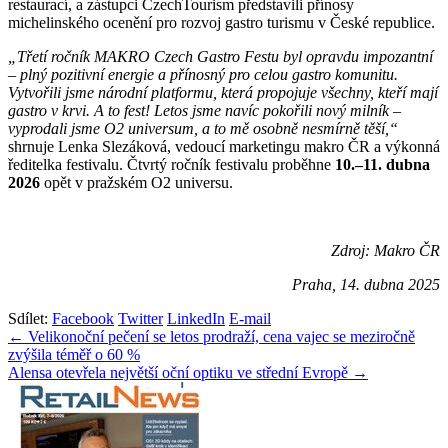
restaurací, a zástupci CzechTourism představili přínosy
michelinského ocenění pro rozvoj gastro turismu v České republice.
„Třetí ročník MAKRO Czech Gastro Festu byl opravdu impozantní
– plný pozitivní energie a přínosný pro celou gastro komunitu.
Vytvořili jsme národní platformu, která propojuje všechny, kteří mají
gastro v krvi. A to fest! Letos jsme navíc pokořili nový milník –
vyprodali jsme O2 universum, a to mě osobně nesmírně těší,“
shrnuje Lenka Slezáková, vedoucí marketingu makro ČR a výkonná
ředitelka festivalu. Čtvrtý ročník festivalu proběhne
10.–11. dubna
2026
opět v pražském O2 universu.
Zdroj: Makro ČR
Praha, 14. dubna 2025
Sdílet:
Facebook
Twitter
LinkedIn
E-mail
Navigace
← Velikonoční pečení se letos prodraží, cena vajec se meziročně
zvýšila téměř o 60 %
pro
Alensa otevřela největší oční optiku ve střední Evropě →
příspěvek