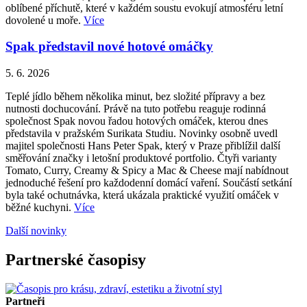
oblíbené příchutě, které v každém soustu evokují atmosféru letní
dovolené u moře.
Více
Spak představil nové hotové omáčky
5. 6. 2026
Teplé jídlo během několika minut, bez složité přípravy a bez
nutnosti dochucování. Právě na tuto potřebu reaguje rodinná
společnost Spak novou řadou hotových omáček, kterou dnes
představila v pražském Surikata Studiu. Novinky osobně uvedl
majitel společnosti Hans Peter Spak, který v Praze přiblížil další
směřování značky i letošní produktové portfolio. Čtyři varianty
Tomato, Curry, Creamy & Spicy a Mac & Cheese mají nabídnout
jednoduché řešení pro každodenní domácí vaření. Součástí setkání
byla také ochutnávka, která ukázala praktické využití omáček v
běžné kuchyni.
Více
Další novinky
Partnerské časopisy
Partneři