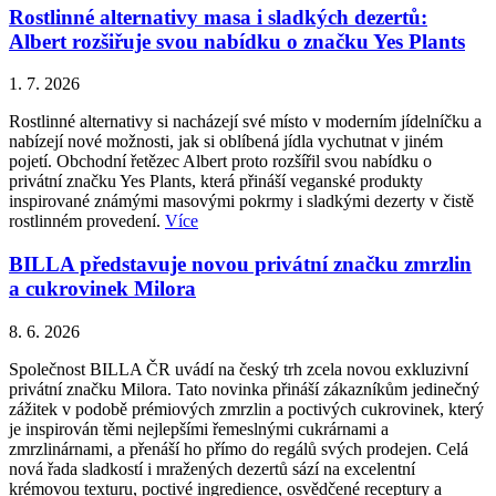
Rostlinné alternativy masa i sladkých dezertů:
Albert rozšiřuje svou nabídku o značku Yes Plants
1. 7. 2026
Rostlinné alternativy si nacházejí své místo v moderním jídelníčku a
nabízejí nové možnosti, jak si oblíbená jídla vychutnat v jiném
pojetí. Obchodní řetězec Albert proto rozšířil svou nabídku o
privátní značku Yes Plants, která přináší veganské produkty
inspirované známými masovými pokrmy i sladkými dezerty v čistě
rostlinném provedení.
Více
BILLA představuje novou privátní značku zmrzlin
a cukrovinek Milora
8. 6. 2026
Společnost BILLA ČR uvádí na český trh zcela novou exkluzivní
privátní značku Milora. Tato novinka přináší zákazníkům jedinečný
zážitek v podobě prémiových zmrzlin a poctivých cukrovinek, který
je inspirován těmi nejlepšími řemeslnými cukrárnami a
zmrzlinárnami, a přenáší ho přímo do regálů svých prodejen. Celá
nová řada sladkostí i mražených dezertů sází na excelentní
krémovou texturu, poctivé ingredience, osvědčené receptury a