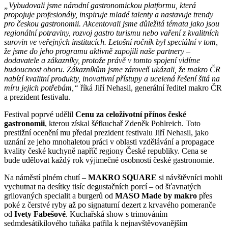
„Vybudovali jsme národní gastronomickou platformu, která
propojuje profesionály, inspiruje mladé talenty a nastavuje trendy
pro českou gastronomii. Akcentovali jsme důležitá témata jako jsou
regionální potraviny, rozvoj gastro turismu nebo vaření z kvalitních
surovin ve veřejných institucích. Letošní ročník byl speciální v tom,
že jsme do jeho programu aktivně zapojili naše partnery –
dodavatele a zákazníky, protože právě v tomto spojení vidíme
budoucnost oboru. Zákazníkům jsme zároveň ukázali, že makro ČR
nabízí kvalitní produkty, inovativní přístupy a ucelená řešení šitá na
míru jejich potřebám,“
říká Jiří Nehasil, generální ředitel makro ČR
a prezident festivalu.
Festival poprvé udělil
Cenu za celoživotní přínos české
gastronomii
, kterou získal šéfkuchař Zdeněk Pohlreich. Toto
prestižní ocenění mu předal prezident festivalu Jiří Nehasil, jako
uznání ze jeho mnohaletou práci v oblasti vzdělávání a propagace
kvality české kuchyně napříč regiony České republiky. Cena se
bude udělovat každý rok výjimečné osobnosti české gastronomie.
Na náměstí plném chutí –
MAKRO SQUARE
si návštěvníci mohli
vychutnat na desítky tisíc degustačních porcí – od šťavnatých
grilovaných specialit a burgerů od
MASO Made by makro
přes
poké z čerstvé ryby až po signaturní dezert z krvavého pomeranče
od
Ivety Fabešové
. Kuchařská show s trimováním
sedmdesátikilového tuňáka patřila k nejnavštěvovanějším