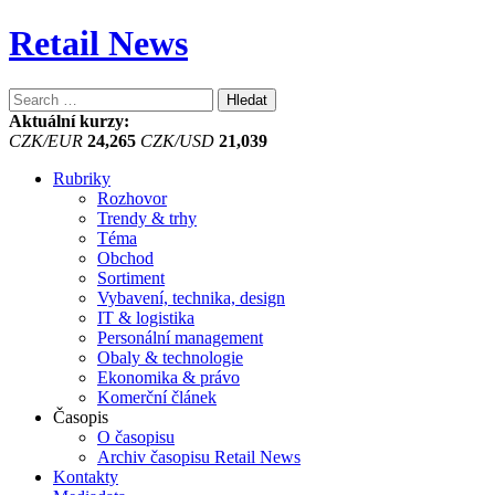
Retail News
Vyhledávání
Aktuální kurzy:
CZK/EUR
24,265
CZK/USD
21,039
Rubriky
Rozhovor
Trendy & trhy
Téma
Obchod
Sortiment
Vybavení, technika, design
IT & logistika
Personální management
Obaly & technologie
Ekonomika & právo
Komerční článek
Časopis
O časopisu
Archiv časopisu Retail News
Kontakty