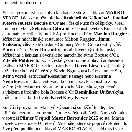
momentům obou dní.
Velkou pozornost přilákaly i kuchařské show na hlavní
MAKRO
STAGE
, kde své umění předvedli
michelinští šéfkuchaři, finalisté
světové soutěže Bocuse d’Or
ale i české kuchařské špičky. Mezi
nimi nechyběli:
Sebastian Gibrand
, vicemistr světa z Bocuse d’Or
a kulinářský ředitel týmu USA pro Bocuse d´Or,
Martino Ruggieri,
šéfkuchař michelinské restaurace Maison Ruggieri,
Jimmi
Eriksson
, vítěz zlaté medaile Culinary World Cup a čestný vítěz
Bocuse d’Or,
Peter Duranský
, první slovenský michelinský
šéfkuchař a kapitán slovenského národního týmu Bocuse d’Or,
Zdeněk Pohlreich,
ikona české gastronomie a hlavní ambasador
festivalu MAKRO Czech Gastro Fest,
Daren Liew
, dvojnásobný
držitel michelinské hvězdy,
Kevin Ngu
, souschef restaurace Sia,
Petr Svoreň,
šéfkuchař Restaurant Passage nebo
Kristína
Nemčková,
mladá talentovaná kuchařka se zkušenostmi z top
světových restaurací. Svou první kuchařskou show, společně
s vítězem národního kola Bocuse d’Or
Dominikem Unčovským
,
měl i ambasador festivalu
Karel Kovy Kovář
.
Součástí programu byla čtyři významná soutěžní finále, která
přitáhla pozornost odborné i široké veřejnosti. Nejlepším výčepním
v soutěži
Pilsner Urquell Master Bartender 2025
se stal Martin
Tušek z restaurace U Tellerů. Ve finále, které se poprvé uskutečnilo
živě před publikem na hlavní MAKRO STAGE, uspěl mezi více