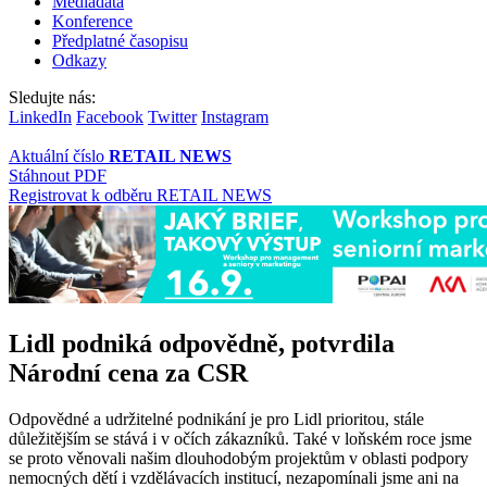
Mediadata
Konference
Předplatné časopisu
Odkazy
Sledujte nás:
LinkedIn
Facebook
Twitter
Instagram
Aktuální číslo
RETAIL NEWS
Stáhnout PDF
Registrovat k odběru RETAIL NEWS
Lidl podniká odpovědně, potvrdila
Národní cena za CSR
Odpovědné a udržitelné podnikání je pro Lidl prioritou, stále
důležitějším se stává i v očích zákazníků. Také v loňském roce jsme
se proto věnovali našim dlouhodobým projektům v oblasti podpory
nemocných dětí i vzdělávacích institucí, nezapomínali jsme ani na