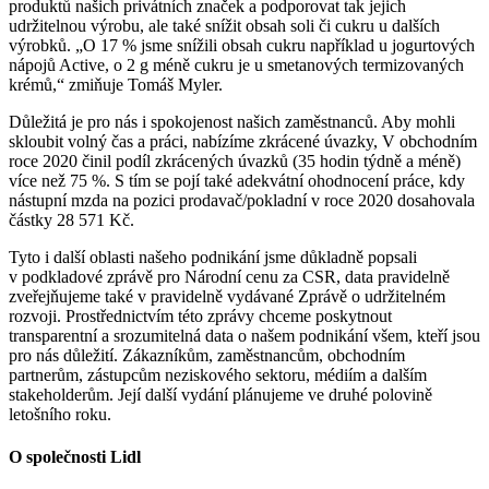
produktů našich privátních značek a podporovat tak jejich
udržitelnou výrobu, ale také snížit obsah soli či cukru u dalších
výrobků. „O 17 % jsme snížili obsah cukru například u jogurtových
nápojů Active, o 2 g méně cukru je u smetanových termizovaných
krémů,“ zmiňuje Tomáš Myler.
Důležitá je pro nás i spokojenost našich zaměstnanců. Aby mohli
skloubit volný čas a práci, nabízíme zkrácené úvazky, V obchodním
roce 2020 činil podíl zkrácených úvazků (35 hodin týdně a méně)
více než 75 %. S tím se pojí také adekvátní ohodnocení práce, kdy
nástupní mzda na pozici prodavač/pokladní v roce 2020 dosahovala
částky 28 571 Kč.
Tyto i další oblasti našeho podnikání jsme důkladně popsali
v podkladové zprávě pro Národní cenu za CSR, data pravidelně
zveřejňujeme také v pravidelně vydávané Zprávě o udržitelném
rozvoji. Prostřednictvím této zprávy chceme poskytnout
transparentní a srozumitelná data o našem podnikání všem, kteří jsou
pro nás důležití. Zákazníkům, zaměstnancům, obchodním
partnerům, zástupcům neziskového sektoru, médiím a dalším
stakeholderům. Její další vydání plánujeme ve druhé polovině
letošního roku.
O společnosti Lidl