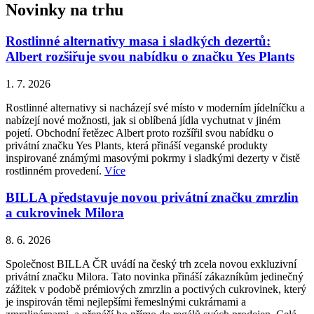
Novinky na trhu
Rostlinné alternativy masa i sladkých dezertů:
Albert rozšiřuje svou nabídku o značku Yes Plants
1. 7. 2026
Rostlinné alternativy si nacházejí své místo v moderním jídelníčku a
nabízejí nové možnosti, jak si oblíbená jídla vychutnat v jiném
pojetí. Obchodní řetězec Albert proto rozšířil svou nabídku o
privátní značku Yes Plants, která přináší veganské produkty
inspirované známými masovými pokrmy i sladkými dezerty v čistě
rostlinném provedení.
Více
BILLA představuje novou privátní značku zmrzlin
a cukrovinek Milora
8. 6. 2026
Společnost BILLA ČR uvádí na český trh zcela novou exkluzivní
privátní značku Milora. Tato novinka přináší zákazníkům jedinečný
zážitek v podobě prémiových zmrzlin a poctivých cukrovinek, který
je inspirován těmi nejlepšími řemeslnými cukrárnami a