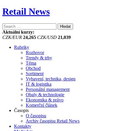
Retail News
Vyhledávání
Aktuální kurzy:
CZK/EUR
24,265
CZK/USD
21,039
Rubriky
Rozhovor
Trendy & trhy
Téma
Obchod
Sortiment
Vybavení, technika, design
IT & logistika
Personální management
Obaly & technologie
Ekonomika & právo
Komerční článek
Časopis
O časopisu
Archiv časopisu Retail News
Kontakty