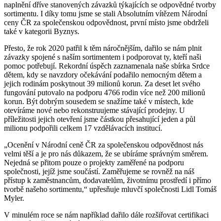
naplnění dříve stanovených závazků týkajících se odpovědné tvorby
sortimentu. I díky tomu jsme se stali Absolutním vítězem Národní
ceny ČR za společenskou odpovědnost, první místo jsme obdrželi
také v kategorii Byznys.
Přesto, že rok 2020 patřil k těm náročnějším, dařilo se nám plnit
závazky spojené s naším sortimentem i podporovat ty, kteří naši
pomoc potřebují. Rekordní úspěch zaznamenala naše sbírka Srdce
dětem, kdy se navzdory očekávání podařilo nemocným dětem a
jejich rodinám poskytnout 39 milionů korun. Za deset let svého
fungování putovalo na podporu 4766 rodin více než 200 milionů
korun. Být dobrým sousedem se snažíme také v místech, kde
otevíráme nové nebo rekonstruujeme stávající prodejny. U
příležitosti jejich otevření jsme částkou přesahující jeden a půl
milionu podpořili celkem 17 vzdělávacích institucí.
„Ocenění v Národní ceně ČR za společenskou odpovědnost nás
velmi těší a je pro nás důkazem, že se ubíráme správným směrem.
Nejedná se přitom pouze o projekty zaměřené na podporu
společnosti, jejíž jsme součástí. Zaměřujeme se rovněž na náš
přístup k zaměstnancům, dodavatelům, životnímu prostředí i přímo
tvorbě našeho sortimentu,“ upřesňuje mluvčí společnosti Lidl Tomáš
Myler.
V minulém roce se nám například dařilo dále rozšiřovat certifikaci