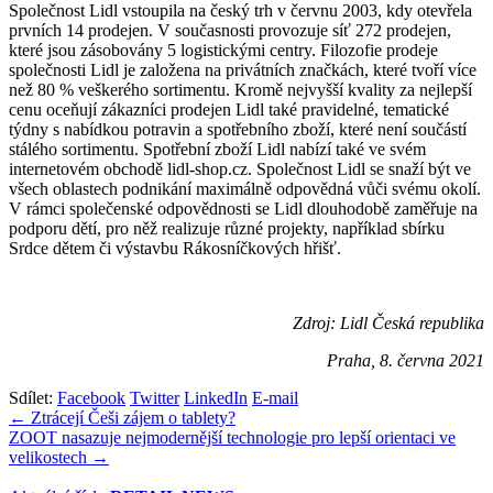
Společnost Lidl vstoupila na český trh v červnu 2003, kdy otevřela
prvních 14 prodejen. V současnosti provozuje síť 272 prodejen,
které jsou zásobovány 5 logistickými centry. Filozofie prodeje
společnosti Lidl je založena na privátních značkách, které tvoří více
než 80 % veškerého sortimentu. Kromě nejvyšší kvality za nejlepší
cenu oceňují zákazníci prodejen Lidl také pravidelné, tematické
týdny s nabídkou potravin a spotřebního zboží, které není součástí
stálého sortimentu. Spotřební zboží Lidl nabízí také ve svém
internetovém obchodě lidl-shop.cz. Společnost Lidl se snaží být ve
všech oblastech podnikání maximálně odpovědná vůči svému okolí.
V rámci společenské odpovědnosti se Lidl dlouhodobě zaměřuje na
podporu dětí, pro něž realizuje různé projekty, například sbírku
Srdce dětem či výstavbu Rákosníčkových hřišť.
Zdroj:
Lidl Česká republika
Praha, 8. června 2021
Sdílet:
Facebook
Twitter
LinkedIn
E-mail
Navigace
← Ztrácejí Češi zájem o tablety?
ZOOT nasazuje nejmodernější technologie pro lepší orientaci ve
pro
velikostech →
příspěvek