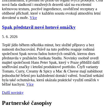
zmrzlinárnami, a přenáší ho přímo do regálů svých prodejen. Celá
nová řada sladkostí i mražených dezertů sází na excelentní
krémovou texturu, poctivé ingredience, osvědčené receptury a
oblíbené příchutě, které v každém soustu evokují atmosféru letní
dovolené u moře.
Více
Spak představil nové hotové omáčky
5. 6. 2026
Teplé jídlo během několika minut, bez složité přípravy a bez
nutnosti dochucování. Právě na tuto potřebu reaguje rodinná
společnost Spak novou řadou hotových omáček, kterou dnes
představila v pražském Surikata Studiu. Novinky osobně uvedl
majitel společnosti Hans Peter Spak, který v Praze přiblížil další
směřování značky i letošní produktové portfolio. Čtyři varianty
Tomato, Curry, Creamy & Spicy a Mac & Cheese mají nabídnout
jednoduché řešení pro každodenní domácí vaření. Součástí setkání
byla také ochutnávka, která ukázala praktické využití omáček v
běžné kuchyni.
Více
Další novinky
Partnerské časopisy