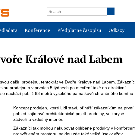
diadata
Konference
Předplatné časopisu
Odkazy
 Dvoře Králové nad Labem
dl svou další prodejnu, tentokrát ve Dvoře Králové nad Labem. Zákazníc
kou prodejnu a v prvních 5 týdnech po otevření také na atraktivní
na se nachází poblíž 83 metrů vysokého památkově chráněného komínu
Koncept prodejen, které Lidl staví, přináší zákazníkům na první
pohled zajímavé architektonické pojetí prodejny, velkorysé
zádveří a vzdušný interiér.
Zákazníci tak mohou nakupovat oblíbené produkty v komfortní
prosvětleném prostoru, najdou zde také velké úseky vždy