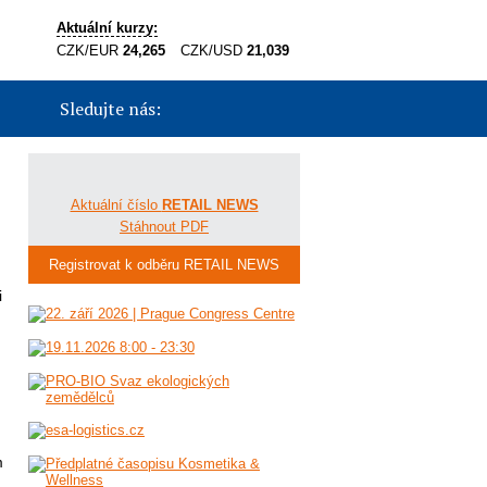
Aktuální kurzy:
CZK/EUR
24,265
CZK/USD
21,039
Sledujte nás:
Aktuální číslo
RETAIL NEWS
Stáhnout PDF
Registrovat k odběru RETAIL NEWS
i
m