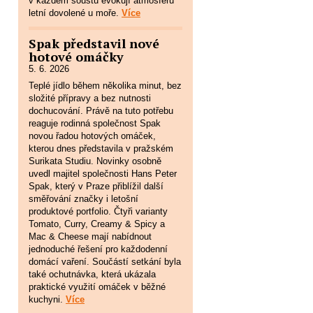
v každém soustu evokují atmosféru
letní dovolené u moře.
Více
Spak představil nové
hotové omáčky
5. 6. 2026
Teplé jídlo během několika minut, bez
složité přípravy a bez nutnosti
dochucování. Právě na tuto potřebu
reaguje rodinná společnost Spak
novou řadou hotových omáček,
kterou dnes představila v pražském
Surikata Studiu. Novinky osobně
uvedl majitel společnosti Hans Peter
Spak, který v Praze přiblížil další
směřování značky i letošní
produktové portfolio. Čtyři varianty
Tomato, Curry, Creamy & Spicy a
Mac & Cheese mají nabídnout
jednoduché řešení pro každodenní
domácí vaření. Součástí setkání byla
také ochutnávka, která ukázala
praktické využití omáček v běžné
kuchyni.
Více