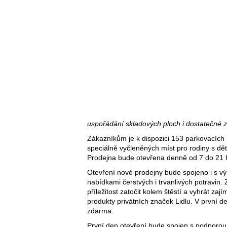
uspořádání skladových ploch i dostatečné 
Zákazníkům je k dispozici 153 parkovacích 
speciálně vyčleněných míst pro rodiny s dět
Prodejna bude otevřena denně od 7 do 21 h
Otevření nové prodejny bude spojeno i s v
nabídkami čerstvých i trvanlivých potravin.
příležitost zatočit kolem štěstí a vyhrát z
produkty privátních značek Lidlu. V první 
zdarma.
První den otevření bude spojen s podporou 