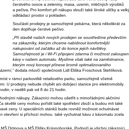
čerstvého ovoce a zeleniny, masa, uzenin, mléčných výrobků
a pečiva
.
Pro komfort při nákupu slouží také široké uličky a velk
odkládací prostor u pokladen.
Součástí prodejny je samozřejmě pekárna, která několikrát za
den doplňuje čerstvé pečivo.
„Při stavbě našich nových prodejen se soustředíme především
na zákazníky, kterým chceme nabídnout komfortnější
nakupování od začátku až do konce jejich návštěvy.
Samozřejmostí je i Wi-Fi připojení zdarma či možnost zakoupen
kávy v našem automatu. Myslíme však také na zaměstnance,
kterým nový koncept přinese kromě optimalizovaného
zázemí,”
dodala mluvčí společnosti Lidl Eliška Froschová Stehlíková.
míst v rámci parkoviště retailového parku, samozřejmě včetně
mi. U prodejny nebude chybět ani dobíjecí stanice pro elektromobily.
odin, v neděli pak od 8 do 21 hodin.
ýhodnými nákupy. Zákazníci mohou ušetřit s mimořádnými akčními
 Za skvělé ceny mohou pořídit také spotřební zboží a budou mít také
ajímavé ceny. U speciálních stánků bude rovněž možnost ochutnávat
den otevření si příchozí mohou také vychutnat kávu z kávomatu zcela
MŠ Drtinova a MŠ Elišky Krásnohorské. Podpoří je všichni zákazníci,