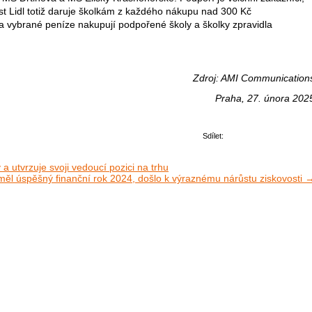
st Lidl totiž daruje školkám z každého nákupu nad 300 Kč
a vybrané peníze nakupují podpořené školy a školky zpravidla
Zdroj: AMI Communication
Praha, 27. února 202
Sdílet:
 utvrzuje svoji vedoucí pozici na trhu
ěl úspěšný finanční rok 2024, došlo k výraznému nárůstu ziskovosti 