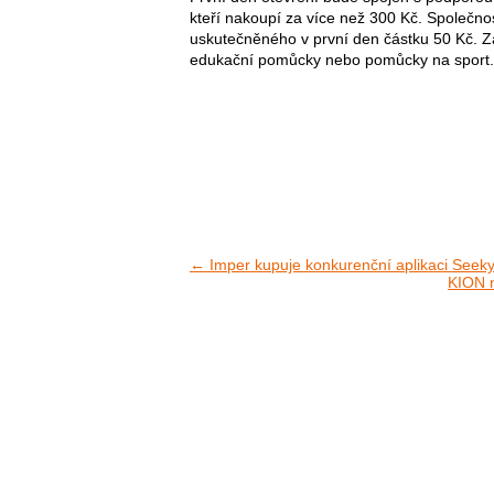
kteří nakoupí za více než 300 Kč. Společno
uskutečněného v první den částku 50 Kč. Z
edukační pomůcky nebo pomůcky na sport.
← Imper kupuje konkurenční aplikaci Seeky a
KION m