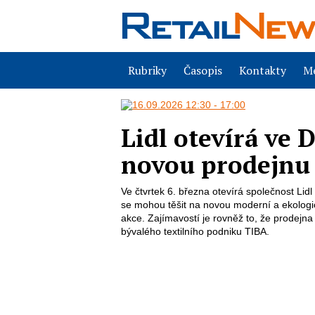
Rubriky
Časopis
Kontakty
Me
Lidl otevírá ve
novou prodejnu
Ve čtvrtek 6. března otevírá společnost Li
se mohou těšit na novou moderní a ekologic
akce. Zajímavostí je rovněž to, že prodej
bývalého textilního podniku TIBA.