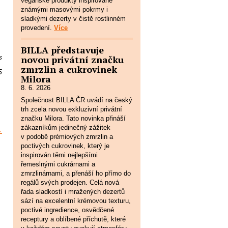
veganské produkty inspirované
známými masovými pokrmy i
sladkými dezerty v čistě rostlinném
provedení.
Více
BILLA představuje
s
novou privátní značku
zmrzlin a cukrovinek
5
Milora
8. 6. 2026
Společnost BILLA ČR uvádí na český
trh zcela novou exkluzivní privátní
značku Milora. Tato novinka přináší
zákazníkům jedinečný zážitek
→
v podobě prémiových zmrzlin a
poctivých cukrovinek, který je
inspirován těmi nejlepšími
řemeslnými cukrárnami a
zmrzlinárnami, a přenáší ho přímo do
regálů svých prodejen. Celá nová
řada sladkostí i mražených dezertů
sází na excelentní krémovou texturu,
poctivé ingredience, osvědčené
receptury a oblíbené příchutě, které