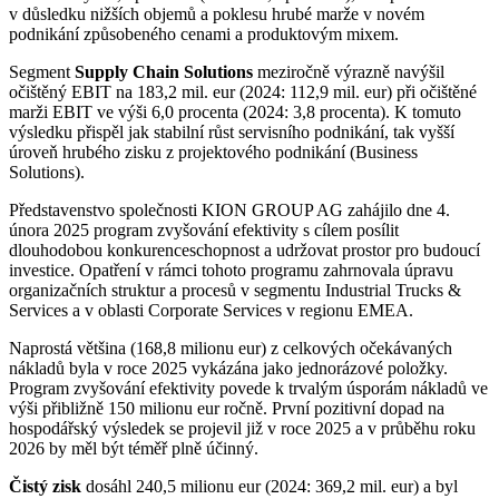
v důsledku nižších objemů a poklesu hrubé marže v novém
podnikání způsobeného cenami a produktovým mixem.
Segment
Supply Chain Solutions
meziročně výrazně navýšil
očištěný EBIT na 183,2 mil. eur (2024: 112,9 mil. eur) při očištěné
marži EBIT ve výši 6,0 procenta (2024: 3,8 procenta). K tomuto
výsledku přispěl jak stabilní růst servisního podnikání, tak vyšší
úroveň hrubého zisku z projektového podnikání (Business
Solutions).
Představenstvo společnosti KION GROUP AG zahájilo dne 4.
února 2025 program zvyšování efektivity s cílem posílit
dlouhodobou konkurenceschopnost a udržovat prostor pro budoucí
investice. Opatření v rámci tohoto programu zahrnovala úpravu
organizačních struktur a procesů v segmentu Industrial Trucks &
Services a v oblasti Corporate Services v regionu EMEA.
Naprostá většina (168,8 milionu eur) z celkových očekávaných
nákladů byla v roce 2025 vykázána jako jednorázové položky.
Program zvyšování efektivity povede k trvalým úsporám nákladů ve
výši přibližně 150 milionu eur ročně. První pozitivní dopad na
hospodářský výsledek se projevil již v roce 2025 a v průběhu roku
2026 by měl být téměř plně účinný.
Čistý zisk
dosáhl 240,5 milionu eur (2024: 369,2 mil. eur) a byl