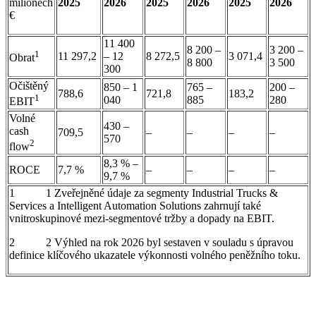
milionech
2025
2026
2025
2026
2025
2026
€
11 400
8 200 –
3 200 –
1
11 297,2
– 12
8 272,5
3 071,4
Obrat
8 800
3 500
300
Očištěný
850 – 1
765 –
200 –
788,6
721,8
183,2
1
040
885
280
EBIT
Volné
430 –
cash
709,5
–
–
–
–
570
2
flow
8,3 % –
ROCE
7,7 %
–
–
–
–
9,7 %
1 1 Zveřejněné údaje za segmenty Industrial Trucks &
Services a Intelligent Automation Solutions zahrnují také
vnitroskupinové mezi-segmentové tržby a dopady na EBIT.
2 2 Výhled na rok 2026 byl sestaven v souladu s úpravou
definice klíčového ukazatele výkonnosti volného peněžního toku.