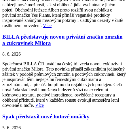
nabízejí nové možnosti, jak si oblíbená jídla vychutnat v jiném
pojetí. Obchodní řetězec Albert proto rozšířil svou nabídku o
privátní značku Yes Plants, která přináší veganské produkty
inspirované známými masovými pokrmy i sladkými dezerty v čistě
rostlinném provedení.
Více
BILLA představuje novou privátní značku zmrzlin
a cukrovinek Milora
8. 6. 2026
Společnost BILLA ČR uvádí na český trh zcela novou exkluzivní
privátní značku Milora. Tato novinka přináší zákazníkům jedinečný
zážitek v podobě prémiových zmrzlin a poctivých cukrovinek, který
je inspirován těmi nejlepšími řemeslnými cukrárnami a
zmrzlinárnami, a přenáší ho přímo do regálů svých prodejen. Celá
nová řada sladkostí i mražených dezertů sází na excelentní
krémovou texturu, poctivé ingredience, osvědčené receptury a
oblíbené příchutě, které v každém soustu evokují atmosféru letní
dovolené u moře.
Více
Spak představil nové hotové omáčky
5. 6. 2026