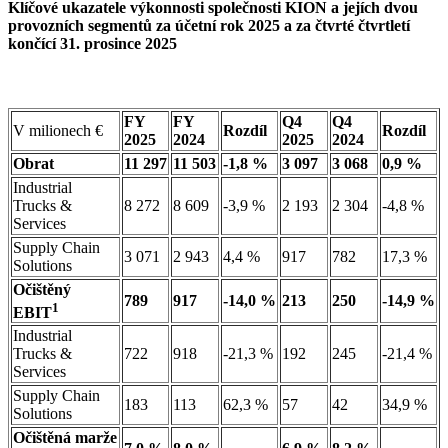
Klíčové ukazatele výkonnosti společnosti KION a jejích dvou
provozních segmentů za účetní rok 2025 a za čtvrté čtvrtletí
končící 31. prosince 2025
FY
FY
Q4
Q4
V milionech €
Rozdíl
Rozdíl
2025
2024
2025
2024
Obrat
11 297
11 503
-1,8 %
3 097
3 068
0,9 %
Industrial
Trucks &
8 272
8 609
-3,9 %
2 193
2 304
-4,8 %
Services
Supply Chain
3 071
2 943
4,4 %
917
782
17,3 %
Solutions
Očištěný
789
917
-14,0 %
213
250
-14,9 %
1
EBIT
Industrial
Trucks &
722
918
-21,3 %
192
245
-21,4 %
Services
Supply Chain
183
113
62,3 %
57
42
34,9 %
Solutions
Očištěná marže