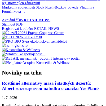
registrovaných zákazníků
pro
Marketing společnosti Stock Plzeň-Božkov povede Vladimíra
příspěvek
Formánková →
Aktuální číslo
RETAIL NEWS
Stáhnout PDF
Registrovat k odběru RETAIL NEWS
Novinky na trhu
Rostlinné alternativy masa i sladkých dezertů:
Albert rozšiřuje svou nabídku o značku Yes Plants
1. 7. 2026
Rostlinné alternativy si nacházejí své místo v moderním jídelníčku a