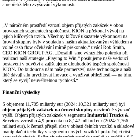
a nepřetržitého zvyšování výkonnosti.
„V náročném prostředí vzrostl objem přijatých zakázek v obou
provozních segmentech společnosti KION a překonal vývoj na
jejich klíčových trzích. Všechny klíčové ukazatele výkonnosti na
úrovni skupiny byly v souladu s naším aktualizovaným výhledem a
volné cash flow očekávání mírně překonalo,“ uvádí Rob Smith,
CEO KION GROUP AG. „Dosáhli jsme výrazného pokroku při
realizaci naší strategie „Playing to Win,“ posilujeme naše vedoucí
postavení v odvětví a zajišťujeme dlouhodobý úspěch společnosti
KION. Do budoucna nám naše partnerství, naše technologie a naši
lidé dávají sílu urychlovat inovace a využívat příležitosti — na trhu,
který se vyvíjí neuvěřitelnou rychlostí.“
Finanční výsledky
S objemem 11,705 miliardy eur (2024: 10,321 miliardy eur) byl
objem přijatých zakázek na úrovni skupiny
meziročně výrazně
vyšší. Objem přijatých zakázek v segmentu
Industrial Trucks &
Services
vzrostl o 4,9 procenta na 8,147 miliard eur (2024: 7,766
miliard eur), k čemuž přispěl růst v oblasti čelních vozíků a skladové
manipulační techniky v segmentu nových vozíků i pokračující růst