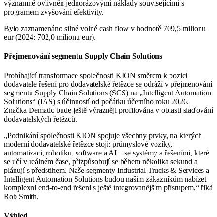
významně ovlivněn jednorázovými náklady souvisejícími s
programem zvyšování efektivity.
Bylo zaznamenáno silné volné cash flow v hodnotě 709,5 milionu
eur (2024: 702,0 milionu eur).
Přejmenování segmentu Supply Chain Solutions
Probíhající transformace společnosti KION směrem k pozici
dodavatele řešení pro dodavatelské řetězce se odráží v přejmenování
segmentu Supply Chain Solutions (SCS) na „Intelligent Automation
Solutions“ (IAS) s účinností od počátku účetního roku 2026.
Značka Dematic bude ještě výrazněji profilována v oblasti slaďování
dodavatelských řetězců.
„Podnikání společnosti KION spojuje všechny prvky, na kterých
moderní dodavatelské řetězce stojí: průmyslové vozíky,
automatizaci, robotiku, software a AI – se systémy a řešeními, které
se učí v reálném čase, přizpůsobují se během několika sekund a
plánují s předstihem. Naše segmenty Industrial Trucks & Services a
Intelligent Automation Solutions budou našim zákazníkům nabízet
komplexní end-to-end řešení s ještě integrovanějším přístupem,“ říká
Rob Smith.
Výhled