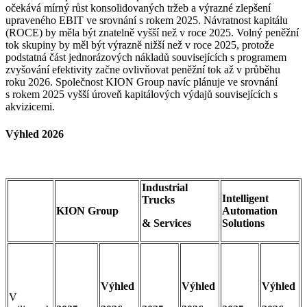
očekává mírný růst konsolidovaných tržeb a výrazné zlepšení
upraveného EBIT ve srovnání s rokem 2025. Návratnost kapitálu
(ROCE) by měla být znatelně vyšší než v roce 2025. Volný peněžní
tok skupiny by měl být výrazně nižší než v roce 2025, protože
podstatná část jednorázových nákladů souvisejících s programem
zvyšování efektivity začne ovlivňovat peněžní tok až v průběhu
roku 2026. Společnost KION Group navíc plánuje ve srovnání
s rokem 2025 vyšší úroveň kapitálových výdajů souvisejících s
akvizicemi.
Výhled 2026
Industrial
Intelligent
Trucks
KION Group
Automation
& Services
Solutions
Výhled
Výhled
Výhled
V