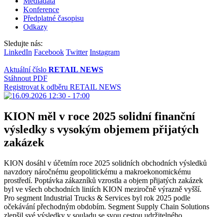
Mediadata
Konference
Předplatné časopisu
Odkazy
Sledujte nás:
LinkedIn
Facebook
Twitter
Instagram
Aktuální číslo
RETAIL NEWS
Stáhnout PDF
Registrovat k odběru RETAIL NEWS
KION měl v roce 2025 solidní finanční
výsledky s vysokým objemem přijatých
zakázek
KION dosáhl v účetním roce 2025 solidních obchodních výsledků
navzdory náročnému geopolitickému a makroekonomickému
prostředí. Poptávka zákazníků vzrostla a objem přijatých zakázek
byl ve všech obchodních liniích KION meziročně výrazně vyšší.
Pro segment Industrial Trucks & Services byl rok 2025 podle
očekávání přechodným obdobím. Segment Supply Chain Solutions
zlepšil své výsledky v souladu se svou cestou udržitelného