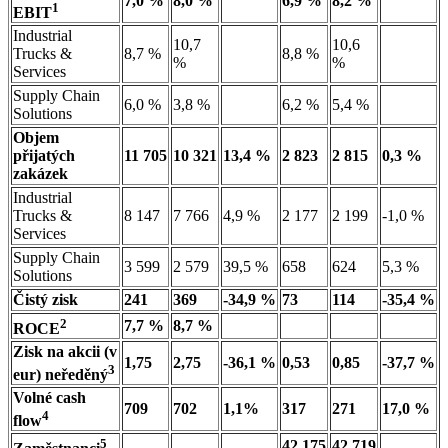
7,0 %
8,0 %
6,9 %
8,2 %
1
EBIT
Industrial
10,7
10,6
Trucks &
8,7 %
8,8 %
%
%
Services
Supply Chain
6,0 %
3,8 %
6,2 %
5,4 %
Solutions
Objem
přijatých
11 705
10 321
13,4 %
2 823
2 815
0,3 %
zakázek
Industrial
Trucks &
8 147
7 766
4,9 %
2 177
2 199
-1,0 %
Services
Supply Chain
3 599
2 579
39,5 %
658
624
5,3 %
Solutions
Čistý zisk
241
369
-34,9 %
73
114
-35,4 %
2
7,7 %
8,7 %
ROCE
Zisk na akcii (v
1,75
2,75
-36,1 %
0,53
0,85
-37,7 %
3
eur) neředěný
Volné cash
709
702
1,1%
317
271
17,0 %
4
flow
5
42 175
42 719