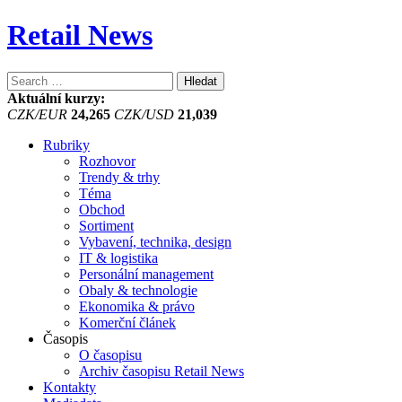
Retail News
Vyhledávání
Aktuální kurzy:
CZK/EUR
24,265
CZK/USD
21,039
Rubriky
Rozhovor
Trendy & trhy
Téma
Obchod
Sortiment
Vybavení, technika, design
IT & logistika
Personální management
Obaly & technologie
Ekonomika & právo
Komerční článek
Časopis
O časopisu
Archiv časopisu Retail News
Kontakty