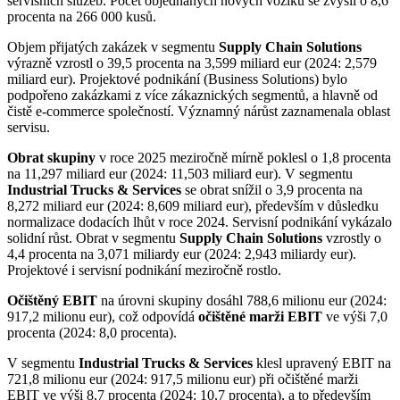
servisních služeb. Počet objednaných nových vozíků se zvýšil o 8,6
procenta na 266 000 kusů.
Objem přijatých zakázek v segmentu
Supply Chain Solutions
výrazně vzrostl o 39,5 procenta na 3,599 miliard eur (2024: 2,579
miliard eur). Projektové podnikání (Business Solutions) bylo
podpořeno zakázkami z více zákaznických segmentů, a hlavně od
čistě e-commerce společností. Významný nárůst zaznamenala oblast
servisu.
Obrat skupiny
v roce 2025 meziročně mírně poklesl o 1,8 procenta
na 11,297 miliard eur (2024: 11,503 miliard eur). V segmentu
Industrial Trucks & Services
se obrat snížil o 3,9 procenta na
8,272 miliard eur (2024: 8,609 miliard eur), především v důsledku
normalizace dodacích lhůt v roce 2024. Servisní podnikání vykázalo
solidní růst. Obrat v segmentu
Supply Chain Solutions
vzrostly o
4,4 procenta na 3,071 miliardy eur (2024: 2,943 miliardy eur).
Projektové i servisní podnikání meziročně rostlo.
Očištěný EBIT
na úrovni skupiny dosáhl 788,6 milionu eur (2024:
917,2 milionu eur), což odpovídá
očištěné marži EBIT
ve výši 7,0
procenta (2024: 8,0 procenta).
V segmentu
Industrial Trucks & Services
klesl upravený EBIT na
721,8 milionu eur (2024: 917,5 milionu eur) při očištěné marži
EBIT ve výši 8,7 procenta (2024: 10,7 procenta), a to především