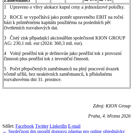
Zaměstnanci
1 Upraveno o vlivy alokace kupní ceny a jednorázové položky.
2 ROCE se vypočítává jako poměr upraveného EBIT na roční
bázi k průměrnému kapitálu použitému za posledních pět
čtvrtletních rozvahových dat.
3 Čistý zisk připadající akcionářům společnosti KION GROUP
AG: 230,1 mil. eur (2024: 360,3 mil. eur).
4 Volný peněžní tok je definován jako peněžní tok z provozní
činnosti plus peněžní tok z investiční činnosti.
5 Počet přepočtených zaměstnanců na plný pracovní úvazek
včetně učňů, bez neaktivních zaměstnanců, k příslušnému
rozvahovému dni 31. prosince.
Zdroj: KION Group
Praha, 4. března 2026
Sdílet:
Facebook
Twitter
LinkedIn
E-mail
Navigace
← Společnost dm spouští dopravu zdarma pro online objednávky