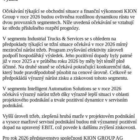
Očekávání týkající se obchodní situace a finanční výkonnosti KION
Group v roce 2026 budou ovlivněna rozdílnou dynamikou růstu ve
dvou provozních segmentech. Níže uvedená očekávání se vztahují
ke středu příslušného rozpětí prognózy.
V segmentu Industrial Trucks & Services se s ohledem na
předpoklady týkající se tržní situace očekává v roce 2026 mírný
meziroční nárůst tržeb. Program zvyšování efektivity zároveň
podpoří hospodářský výsledek. Jeho pozitivní dopady byly patrné
již v roce 2025 a v průběhu roku 2026 by měly být téměř plně
účinné. Na druhé straně se očekává pokračující konkurenční tlak,
který bude pravděpodobně působit na cenové úrovně. Celkově se
předpokládá výrazný nárůst zisku a ziskovosti tohoto segmentu.
V segmentu Intelligent Automation Solutions se v roce 2026
očekává výrazný nárůst tržeb díky výrazně lepší situaci v oblasti
projektového podnikání a trvale pozitivní dynamice v servisním
podnikání.
Vyšší úroveň tržeb, zlepšená hrubá marže v projektovém podnikání
a vysoce maržové servisní podnikání budou mít významný pozitivní
dopad na upravený EBIT, což povede k dalšímu zvýšení ziskovosti.
Pro rok 2026 představenstvo společnosti KION GROUP AG