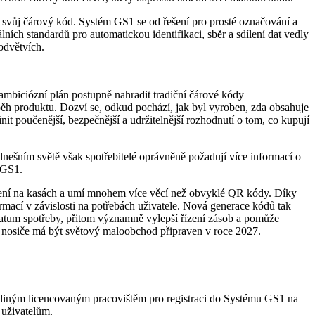
í svůj čárový kód. Systém GS1 se od řešení pro prosté označování a
ních standardů pro automatickou identifikaci, sběr a sdílení dat vedly
odvětvích.
ambiciózní plán postupně nahradit tradiční čárové kódy
h produktu. Dozví se, odkud pochází, jak byl vyroben, zda obsahuje
it poučenější, bezpečnější a udržitelnější rozhodnutí o tom, co kupují
ešním světě však spotřebitelé oprávněně požadují více informací o
 GS1.
ení na kasách a umí mnohem více věcí než obvyklé QR kódy. Díky
ací v závislosti na potřebách uživatele. Nová generace kódů tak
datum spotřeby, přitom významně vylepší řízení zásob a pomůže
é nosiče má být světový maloobchod připraven v roce 2027.
jediným licencovaným pracovištěm pro registraci do Systému GS1 na
 uživatelům.