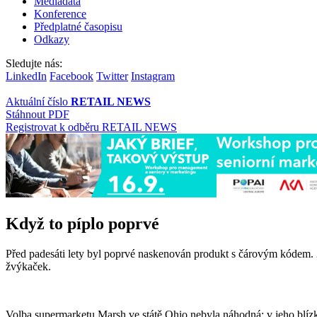
Mediadata
Konference
Předplatné časopisu
Odkazy
Sledujte nás:
LinkedIn
Facebook
Twitter
Instagram
Aktuální číslo
RETAIL NEWS
Stáhnout PDF
Registrovat k odběru RETAIL NEWS
Když to píplo poprvé
Před padesáti lety byl poprvé naskenován produkt s čárovým kódem.
žvýkaček.
Volba supermarketu Marsh ve státě Ohio nebyla náhodná: v jeho blízk