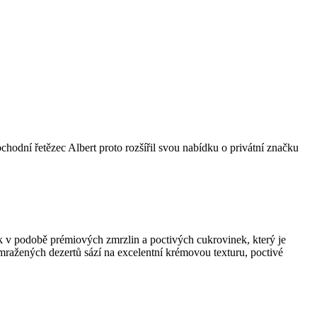
bchodní řetězec Albert proto rozšířil svou nabídku o privátní značku
k v podobě prémiových zmrzlin a poctivých cukrovinek, který je
 mražených dezertů sází na excelentní krémovou texturu, poctivé