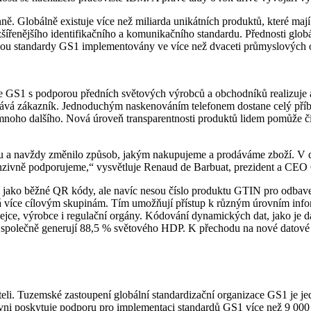
ě. Globálně existuje více než miliarda unikátních produktů, které maj
šířenějšího identifikačního a komunikačního standardu. Přednosti globál
lně jsou standardy GS1 implementovány ve více než dvaceti průmyslových 
ce GS1 s podporou předních světových výrobců a obchodníků realizuje 
vá zákazník. Jednoduchým naskenováním telefonem dostane celý příbě
A mnoho dalšího. Nová úroveň transparentnosti produktů lidem pomůže čin
du a navždy změnilo způsob, jakým nakupujeme a prodáváme zboží. V dn
enzivně podporujeme,“ vysvětluje Renaud de Barbuat, prezident a CEO
jako běžné QR kódy, ale navíc nesou číslo produktu GTIN pro odbav
 více cílovým skupinám. Tím umožňují přístup k různým úrovním inform
dejce, výrobce i regulační orgány. Kódování dynamických dat, jako je 
eré společně generují 88,5 % světového HDP. K přechodu na nové datov
teli. Tuzemské zastoupení globální standardizační organizace GS1 je 
rovni poskytuje podporu pro implementaci standardů GS1 více než 9 000