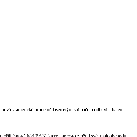
anová v americké prodejně laserovým snímačem odbavila balení
ytvořili čárový kód EAN, který naprosto změnil svět maloobchodu.