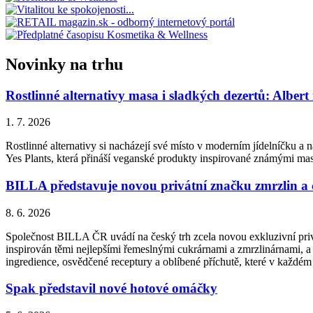
Novinky na trhu
Rostlinné alternativy masa i sladkých dezertů: Albert
1. 7. 2026
Rostlinné alternativy si nacházejí své místo v moderním jídelníčku a n
Yes Plants, která přináší veganské produkty inspirované známými ma
BILLA představuje novou privátní značku zmrzlin a
8. 6. 2026
Společnost BILLA ČR uvádí na český trh zcela novou exkluzivní priv
inspirován těmi nejlepšími řemeslnými cukrárnami a zmrzlinárnami, a 
ingredience, osvědčené receptury a oblíbené příchutě, které v každém
Spak představil nové hotové omáčky