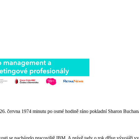
 26. června 1974 minutu po osmé hodině ráno pokladní Sharon Buchan
osti se nacházelo pracoviště IBM. A právě tady o rok dříve vývojáři v