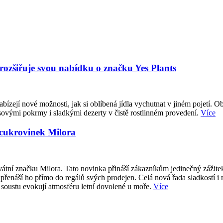
 rozšiřuje svou nabídku o značku Yes Plants
abízejí nové možnosti, jak si oblíbená jídla vychutnat v jiném pojetí. O
sovými pokrmy i sladkými dezerty v čistě rostlinném provedení.
Více
 cukrovinek Milora
átní značku Milora. Tato novinka přináší zákazníkům jedinečný zážite
přenáší ho přímo do regálů svých prodejen. Celá nová řada sladkostí i
 soustu evokují atmosféru letní dovolené u moře.
Více