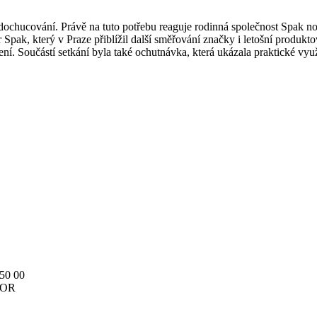
ti dochucování. Právě na tuto potřebu reaguje rodinná společnost Spak
 Spak, který v Praze přiblížil další směřování značky i letošní produk
í. Součástí setkání byla také ochutnávka, která ukázala praktické vy
150 00
v OR