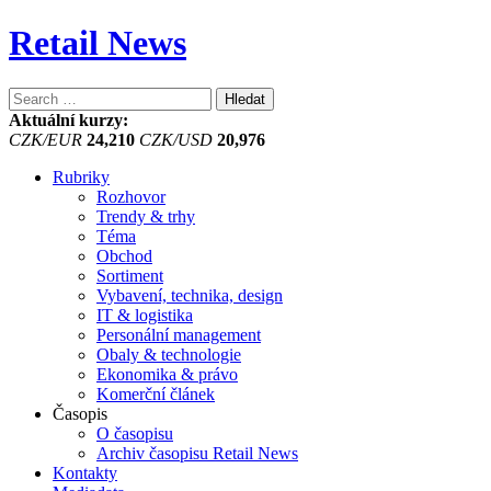
Retail News
Vyhledávání
Aktuální kurzy:
CZK/EUR
24,210
CZK/USD
20,976
Rubriky
Rozhovor
Trendy & trhy
Téma
Obchod
Sortiment
Vybavení, technika, design
IT & logistika
Personální management
Obaly & technologie
Ekonomika & právo
Komerční článek
Časopis
O časopisu
Archiv časopisu Retail News
Kontakty