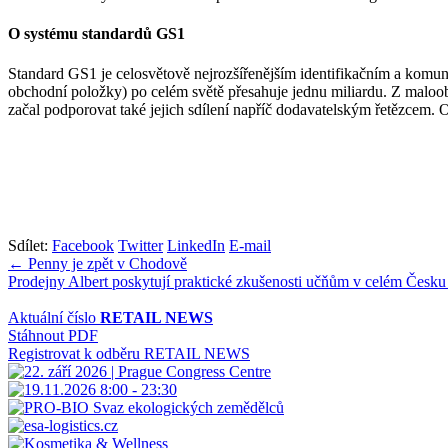
O systému standardů GS1
Standard GS1 je celosvětově nejrozšířenějším identifikačním a komu
obchodní položky) po celém světě přesahuje jednu miliardu. Z maloobc
začal podporovat také jejich sdílení napříč dodavatelským řetězcem.
Sdílet:
Facebook
Twitter
LinkedIn
E-mail
Navigace
← Penny je zpět v Chodově
Prodejny Albert poskytují praktické zkušenosti učňům v celém Česk
pro
příspěvek
Aktuální číslo
RETAIL NEWS
Stáhnout PDF
Registrovat k odběru RETAIL NEWS