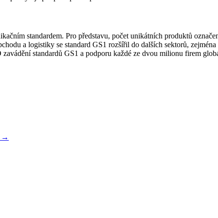
nikačním standardem. Pro představu, počet unikátních produktů označe
hodu a logistiky se standard GS1 rozšířil do dalších sektorů, zejména 
 O zavádění standardů GS1 a podporu každé ze dvou milionu firem glob
u →