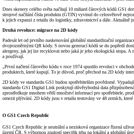
Dnes skenery celého světa načítají 10 miliard čárových kódů GS1 denn
strojové načítání čísla produktu (GTIN) vyvinul do celosvětově nejroz
k jejich expanzi z retailu do logistiky, zdravotnictví a dále. Aktuá
Druhá revoluce: migrace na 2D kódy
Padesát let od prvního naskenování globální standardizační organiza
dvojrozměrnými QR kódy. S novou generací kódů se do popředí dostá
alergeny, jak jej lze recyklovat nebo jaká je jeho ekologická stopa. 
a používají.
„První načtení čárového kódu v roce 1974 spustilo revoluci v obcho
produktech, které kupují. To je důvod, proč přechod na 2D kódy int
2D kódy ve standardu GS1 budou spotřebitelům povědomé. Vypadají 
standardu GS1 Digital Link poskytují důvěryhodná data přizpůsobená
zprostředkuje mnohem větší množství informací pro spotřebitele, pro
omezit plýtvání. 2D kódy jsou v retailu testovány ve 48 zemích, kt
O GS1 Czech Republic
GS1 Czech Republic je neutrální a nezisková organizace řízená uživa
území ČR. S výbornou znalostí specifik trhu na lokální a globální ú